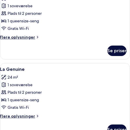
billeder
1 soveværelse
af
La
Plads til 2 personer
Easy
1 queensize-seng
Move
Gratis Wi-Fi
Flere
Flere oplysninger
oplysninger
om
Se priser
La
Easy
Move
Indlæs
Et moderne hotelværelse med en stor s
6
La Genuine
alle
24 m²
billeder
1 soveværelse
af
La
Plads til 2 personer
Genuine
1 queensize-seng
Gratis Wi-Fi
Flere
Flere oplysninger
oplysninger
om
Se priser