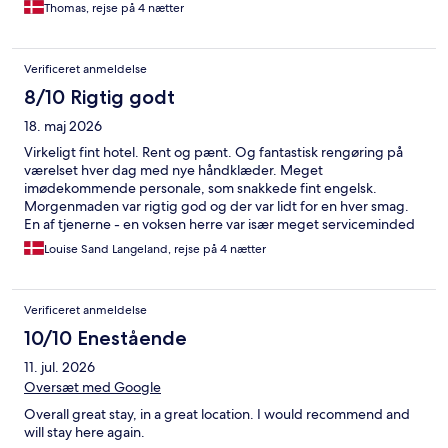
Thomas, rejse på 4 nætter
Verificeret anmeldelse
8/10 Rigtig godt
18. maj 2026
Virkeligt fint hotel. Rent og pænt. Og fantastisk rengøring på
værelset hver dag med nye håndklæder. Meget
imødekommende personale, som snakkede fint engelsk.
Morgenmaden var rigtig god og der var lidt for en hver smag.
En af tjenerne - en voksen herre var især meget serviceminded
og havde øje for, hvis der manglede noget - inden det
Louise Sand Langeland, rejse på 4 nætter
manglede. Virkelig god beliggenhed tæt på centrum og metro
- og en hyggelig tagterrasse. Jeg vil helt sikkert booke der igen,
hvis vi kommer til Madrid.
Verificeret anmeldelse
10/10 Enestående
11. jul. 2026
Oversæt med Google
Overall great stay, in a great location. I would recommend and
will stay here again.