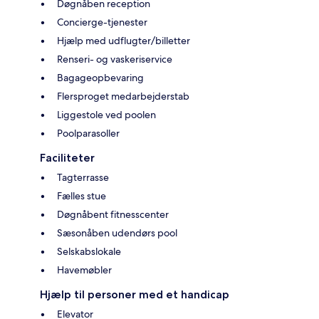
Døgnåben reception
Concierge-tjenester
Hjælp med udflugter/billetter
Renseri- og vaskeriservice
Bagageopbevaring
Flersproget medarbejderstab
Liggestole ved poolen
Poolparasoller
Faciliteter
Tagterrasse
Fælles stue
Døgnåbent fitnesscenter
Sæsonåben udendørs pool
Selskabslokale
Havemøbler
Hjælp til personer med et handicap
Elevator