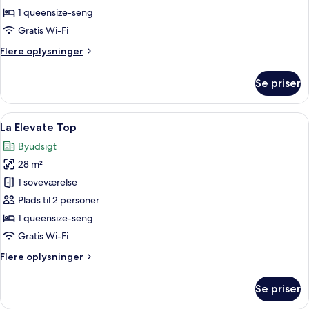
Elevate
1 queensize-seng
Gratis Wi-Fi
Flere
Flere oplysninger
oplysninger
om
Se priser
La
Elevate
Indlæs
Et moderne hotelværelse med en stor 
4
La Elevate Top
alle
Byudsigt
billeder
28 m²
af
La
1 soveværelse
Elevate
Plads til 2 personer
Top
1 queensize-seng
Gratis Wi-Fi
Flere
Flere oplysninger
oplysninger
om
Se priser
La
Elevate