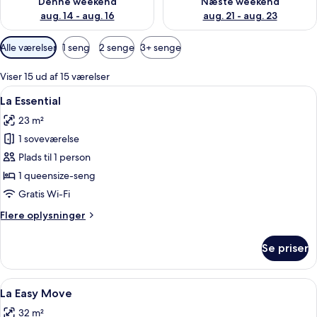
Denne weekend
Næste weekend
aug. 14 - aug. 16
aug. 21 - aug. 23
Tilgængelige
Alle værelser
1 seng
2 senge
3+ senge
filtre
for
Viser 15 ud af 15 værelser
værelser
Indlæs
Et hotelværelse med en seng, et fjerns
4
La Essential
alle
23 m²
billeder
1 soveværelse
af
La
Plads til 1 person
Essential
1 queensize-seng
Gratis Wi-Fi
Flere
Flere oplysninger
oplysninger
om
Se priser
La
Essential
Indlæs
Et moderne hotelværelse med en stor se
4
La Easy Move
alle
32 m²