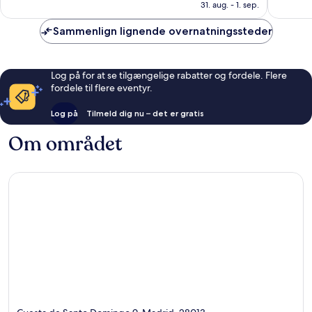
1.416 kr.
31. aug. - 1. sep.
2.330
anmelde
anmeldelser
Sammenlign lignende overnatningssteder
Log på for at se tilgængelige rabatter og fordele. Flere
fordele til flere eventyr.
Log på
Tilmeld dig nu – det er gratis
Om området