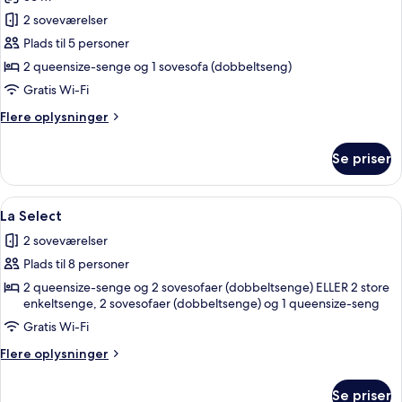
billeder
2 soveværelser
af
La
Plads til 5 personer
HUB
2 queensize-senge og 1 sovesofa (dobbeltseng)
Gratis Wi-Fi
Flere
Flere oplysninger
oplysninger
om
Se priser
La
HUB
Indlæs
Et hotelværelse med et stort vindue, e
14
La Select
alle
2 soveværelser
billeder
Plads til 8 personer
af
La
2 queensize-senge og 2 sovesofaer (dobbeltsenge) ELLER 2 store
enkeltsenge, 2 sovesofaer (dobbeltsenge) og 1 queensize-seng
Select
Gratis Wi-Fi
Flere
Flere oplysninger
oplysninger
om
Se priser
La