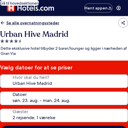
Gå til hovedsektionen
Hent appen
Se alle overnatningssteder
Urban Hive Madrid
4.5-
stjernet
Dette eksklusive hotel tilbyder 2 barer/lounger og ligger i nærheden af
overnatningssted
Gran Via
Vælg datoer for at se priser
Hvor skal du hen?
Datoer
Gæster