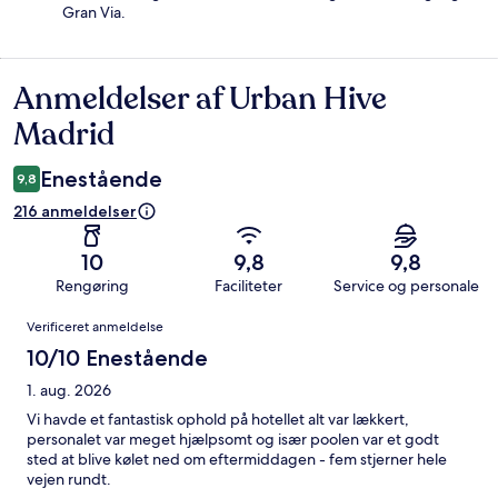
Gran Via.
Anmeldelser af Urban Hive
Anmeldelser
Madrid
Enestående
9,8
216 anmeldelser
10
9,8
9,8
Rengøring
Faciliteter
Service og personale
Anmeldelser
Verificeret anmeldelse
10/10 Enestående
1. aug. 2026
Vi havde et fantastisk ophold på hotellet alt var lækkert,
personalet var meget hjælpsomt og især poolen var et godt
sted at blive kølet ned om eftermiddagen - fem stjerner hele
vejen rundt.