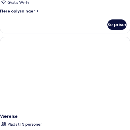
Gratis Wi-Fi
Flere
Flere oplysninger
oplysninger
om
Se priser
La
Funmily
Værelse
Plads til 3 personer