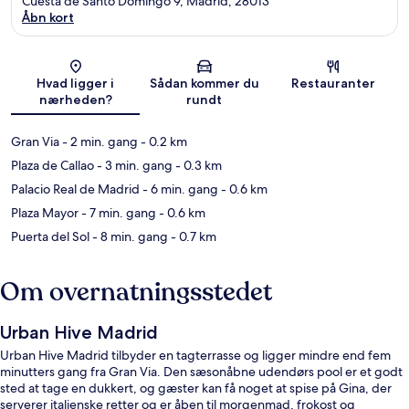
Cuesta de Santo Domingo 9, Madrid, 28013
Åbn kort
Kort
Hvad ligger i
Sådan kommer du
Restauranter
nærheden?
rundt
Gran Via
- 2 min. gang
- 0.2 km
Plaza de Callao
- 3 min. gang
- 0.3 km
Palacio Real de Madrid
- 6 min. gang
- 0.6 km
Plaza Mayor
- 7 min. gang
- 0.6 km
Puerta del Sol
- 8 min. gang
- 0.7 km
Om overnatningsstedet
Urban Hive Madrid
Urban Hive Madrid tilbyder en tagterrasse og ligger mindre end fem
minutters gang fra Gran Via. Den sæsonåbne udendørs pool er et godt
sted at tage en dukkert, og gæster kan få noget at spise på Gina, der
serverer italienske retter og er åben til morgenmad, frokost og