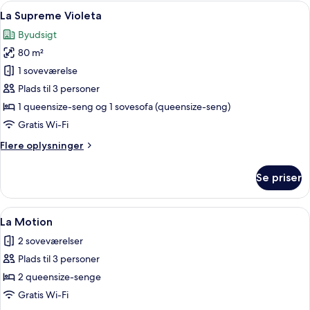
Clavel
Indlæs
Et hotelværelse med en stor seng, e
8
La Supreme Violeta
alle
Byudsigt
billeder
80 m²
af
La
1 soveværelse
Supreme
Plads til 3 personer
Violeta
1 queensize-seng og 1 sovesofa (queensize-seng)
Gratis Wi-Fi
Flere
Flere oplysninger
oplysninger
om
Se priser
La
Supreme
Violeta
Indlæs
Et moderne hotelværelse med en stor s
10
La Motion
alle
2 soveværelser
billeder
Plads til 3 personer
af
La
2 queensize-senge
Motion
Gratis Wi-Fi