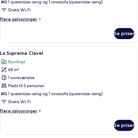
1 queensize-seng og 1 sovesofa (queensize-seng)
Gratis Wi-Fi
Flere
Flere oplysninger
oplysninger
om
Se priser
Værelse
Indlæs
Et hotelværelse med et stort vindue, e
6
La Supreme Clavel
alle
Byudsigt
billeder
68 m²
af
La
1 soveværelse
Supreme
Plads til 3 personer
Clavel
1 queensize-seng og 1 sovesofa (queensize-seng)
Gratis Wi-Fi
Flere
Flere oplysninger
oplysninger
om
Se priser
La
Supreme