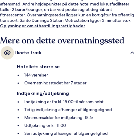
aftensmad. Andre højdepunkter på dette hotel med luksusfaciliteter
tæller 2 barer/lounger, en bar ved poolen og et døgnåbent
fitnesscenter. Overnatningsstedet ligger kun en kort gåtur fra offentlig
transport: Santo Domingo Station Metrostation ligger 3 minutter væk
og Operaen Metrostation ligger 3 minutter derfra.
Oplysninger om afbestillingsrettigheder
Mere om dette overnatningssted
I korte træk
Hotellets størrelse
144 værelser
Overnatningsstedet har 7 etager
Indtjekning/udtjekning
Indtjekning er fra kl. 15.00 til når som helst
Tidlig indtjekning afhænger af tilgængelighed
Minimumsalder for indtjekning: 18 år
Udtjekning er kl. 11.00
Sen udtjekning afhænger af tilgængelighed