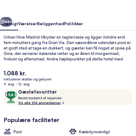
rige
Næste
88+
Oversigt
Værelser
Beliggenhed
Politikker
Urban Hive Madrid tilbyder en tagterrasse og ligger mindre end
fem minutters gang fra Gran Via. Den sæsonåbne udendørs pool er
et godt sted at tage en dukkert, og gæster kan få noget at spise på
Gina, der serverer italienske retter og er åben til morgenmad,
frokost og aftensmad. Andre højdepunkter på dette hotel med
luksusfaciliteter tæller 2 barer/lounger, en bar ved poolen og et
døgnåbent fitnesscenter. Overnatningsstedet ligger kun en kort
Den
1.088 kr.
gåtur fra offentlig transport: Santo Domingo Station Metrostation
nuværende
inkluderer skatter og gebyrer
ligger 3 minutter væk og Operaen Metrostation ligger 3 minutter
pris
11. aug. - 12. aug.
derfra.
Sæsonbestemt udendørs pool, åben fra kl
er
Anmeldelser
9,8
Gæstefavoritter
1.088 kr.
B
ud
Bedst bedømt af rejsende
e
Vis alle 216 anmeldelser
af
d
10,
s
Gæstefavoritter
Populære faciliteter
t
b
Pool
Kæledyrsvenligt
e