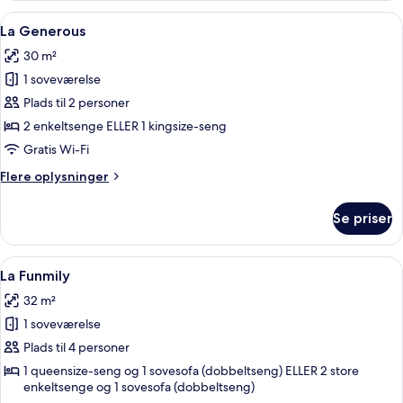
Top
Indlæs
Et hotelværelse med en stor seng, et l
6
La Generous
alle
30 m²
billeder
1 soveværelse
af
La
Plads til 2 personer
Generous
2 enkeltsenge ELLER 1 kingsize-seng
Gratis Wi-Fi
Flere
Flere oplysninger
oplysninger
om
Se priser
La
Generous
Indlæs
Et moderne hotelværelse med en stor s
8
La Funmily
alle
32 m²
billeder
1 soveværelse
af
La
Plads til 4 personer
Funmily
1 queensize-seng og 1 sovesofa (dobbeltseng) ELLER 2 store
enkeltsenge og 1 sovesofa (dobbeltseng)