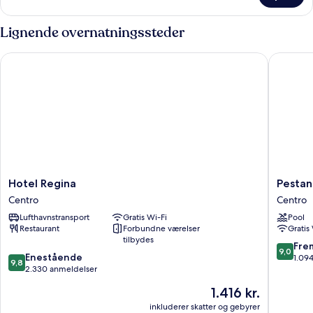
Select
Lignende overnatningssteder
Hotel Regina
Pestana 
Hotel
Pestana
Hotel Regina
Pestan
Regina
CR7
Centro
Centro
Centro
Gran
Lufthavnstransport
Gratis Wi-Fi
Pool
Vía
Restaurant
Forbundne værelser
Gratis
Madrid
tilbydes
Centro
9.0
Fre
9,0
9.8
Enestående
ud
1.09
9,8
ud
2.330 anmeldelser
af
af
10,
Prisen
1.416 kr.
10,
Fremrag
er
Enestående,
inkluderer skatter og gebyrer
1.094