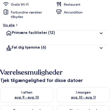
d
Gratis Wi-Fi
Restaurant
ø
Forbundne værelser
Aircondition
m
tilbydes
t
Vis alle
a
f
Primære faciliteter
(12)
r
e
Føl dig hjemme
(6)
j
s
e
n
d
Værelsesmuligheder
e
Tjek tilgængelighed for disse datoer
Tjek tilgængelighed for i aften aug. 9 - aug. 10
Tjek tilgængelighed for i morg
I aften
I morgen
aug. 9 - aug. 10
aug. 10 - aug. 11
Tjek tilgængelighed for denne weekend aug. 14 - aug. 16
Tjek tilgængelighed for næste