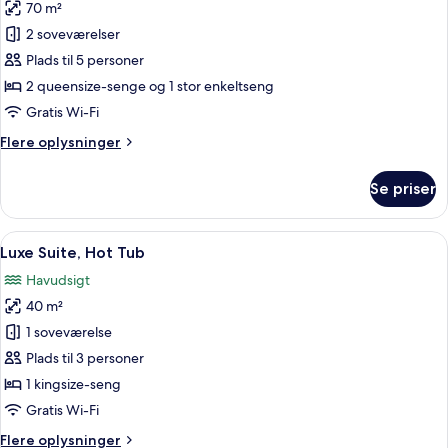
70 m²
af
Grand-
2 soveværelser
villa
Plads til 5 personer
-
2 queensize-senge og 1 stor enkeltseng
privat
Gratis Wi-Fi
pool
Flere
Flere oplysninger
oplysninger
om
Se priser
Grand-
villa
-
Indlæs
En terrasse med et rundt bord og to f
29
privat
Luxe Suite, Hot Tub
alle
pool
Havudsigt
billeder
40 m²
af
Luxe
1 soveværelse
Suite,
Plads til 3 personer
Hot
1 kingsize-seng
Tub
Gratis Wi-Fi
Flere
Flere oplysninger