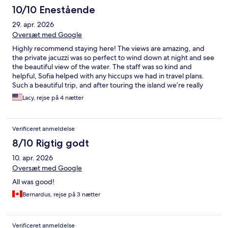
10/10 Enestående
29. apr. 2026
Oversæt med Google
Highly recommend staying here! The views are amazing, and
the private jacuzzi was so perfect to wind down at night and see
the beautiful view of the water. The staff was so kind and
helpful, Sofia helped with any hiccups we had in travel plans.
Such a beautiful trip, and after touring the island we’re really
glad we stayed here for a good blend of privacy with views but
Lacy, rejse på 4 nætter
accessibility to Megalachori!
Verificeret anmeldelse
8/10 Rigtig godt
10. apr. 2026
Oversæt med Google
All was good!
Bernardus, rejse på 3 nætter
Verificeret anmeldelse