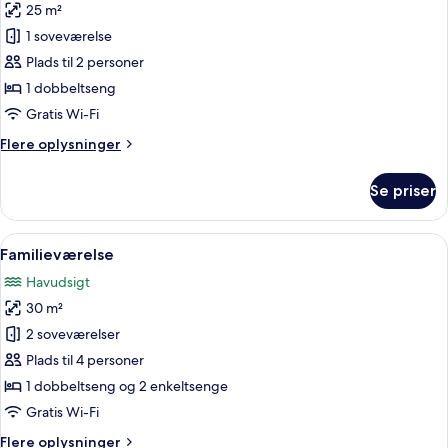
25 m²
af
Luksus-
1 soveværelse
værelse
Plads til 2 personer
-
1 dobbeltseng
balkon
Gratis Wi-Fi
(Jacuzzi)
Flere
Flere oplysninger
oplysninger
om
Se priser
Luksus-
værelse
-
Indlæs
Et moderne soveværelse med en stor s
14
balkon
Familieværelse
alle
(Jacuzzi)
Havudsigt
billeder
30 m²
af
Familieværelse
2 soveværelser
Plads til 4 personer
1 dobbeltseng og 2 enkeltsenge
Gratis Wi-Fi
Flere
Flere oplysninger