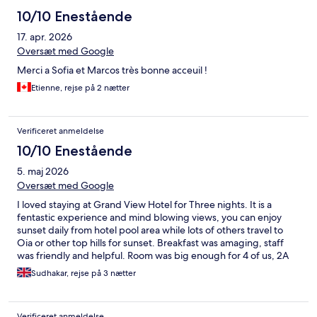
10/10 Enestående
17. apr. 2026
Oversæt med Google
Merci a Sofia et Marcos très bonne acceuil !
Etienne, rejse på 2 nætter
Verificeret anmeldelse
10/10 Enestående
5. maj 2026
Oversæt med Google
I loved staying at Grand View Hotel for Three nights. It is a
fentastic experience and mind blowing views, you can enjoy
sunset daily from hotel pool area while lots of others travel to
Oia or other top hills for sunset. Breakfast was amaging, staff
was friendly and helpful. Room was big enough for 4 of us, 2A
and 2C. A free parking available on site which is add-on. I will
Sudhakar, rejse på 3 nætter
def''ly recommend this to friends and would love to stay again
here.
Verificeret anmeldelse