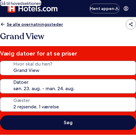
Gå til hovedsektionen
Hent appen
Se alle overnatningssteder
Grand View
Vælg datoer for at se priser
Hvor skal du hen?
Datoer
Gæster
Søg