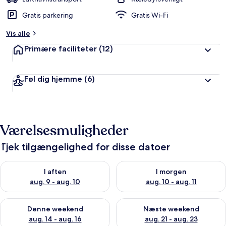
ø
Gratis parkering
Gratis Wi-Fi
m
t
Vis alle
a
Primære faciliteter
(12)
f
r
Føl dig hjemme
(6)
e
j
s
e
n
Værelsesmuligheder
d
e
Tjek tilgængelighed for disse datoer
Tjek tilgængelighed for i aften aug. 9 - aug. 10
Tjek tilgængelighed for i morg
I aften
I morgen
aug. 9 - aug. 10
aug. 10 - aug. 11
Tjek tilgængelighed for denne weekend aug. 14 - aug. 16
Tjek tilgængelighed for næste
Denne weekend
Næste weekend
aug. 14 - aug. 16
aug. 21 - aug. 23