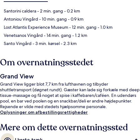
Santorini caldera
- 2 min. gang
- 0.2 km
Antoniou Vingård
- 10 min. gang
- 0.9 km
Lost Atlantis Experience Museum
- 12 min. gang
- 1.0 km
Venetsanos Vingård
- 14 min. gang
- 1.2 km
Santo Vingård
- 3 min. kørsel
- 2.3 km
Om overnatningsstedet
Grand View
Grand View ligger blot 7,7 km fra lufthavnen og tilbyder
shuttletransport (døgnet rundt). Gæster kan lade sig forkæle med deep
tissue-massage og få noget at spise i kaffebaren/caféen. En udendørs
pool, en bar ved poolen og en snackbar/deli er andre højdepunkter.
Rejsende er vilde med stedets hjælpsomme personale.
Oplysninger om afbestillingsrettigheder
Mere om dette overnatningssted
I korte træk