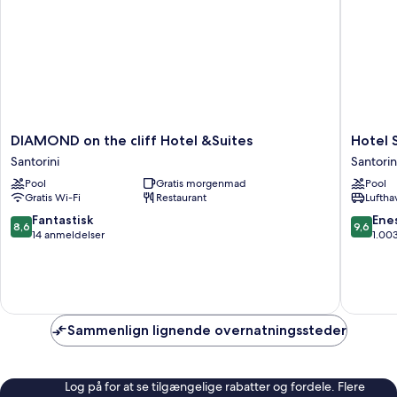
DIAMOND
Hotel
DIAMOND on the cliff Hotel &Suites
Hotel S
on
Sunny
Santorini
Santorin
the
Villas
Pool
Gratis morgenmad
Pool
cliff
Santorin
Gratis Wi-Fi
Restaurant
Luftha
Hotel
&Suites
8.6
9.6
Fantastisk
Ene
8,6
9,6
Santorini
ud
ud
14 anmeldelser
1.00
af
af
10,
10,
Fantastisk,
Eneståe
14
1.003
anmeldelser
anmelde
Sammenlign lignende overnatningssteder
Log på for at se tilgængelige rabatter og fordele. Flere