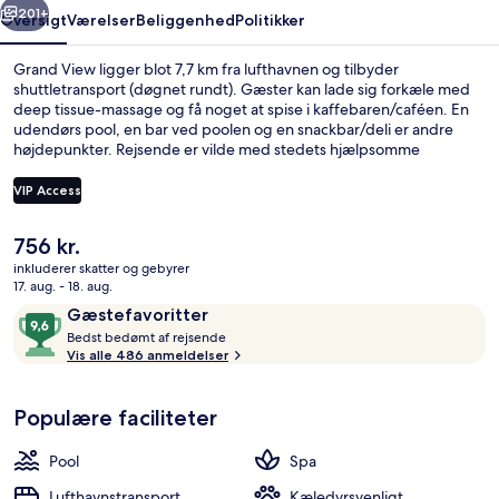
201+
Oversigt
Værelser
Beliggenhed
Politikker
Grand View ligger blot 7,7 km fra lufthavnen og tilbyder
shuttletransport (døgnet rundt). Gæster kan lade sig forkæle med
deep tissue-massage og få noget at spise i kaffebaren/caféen. En
udendørs pool, en bar ved poolen og en snackbar/deli er andre
højdepunkter. Rejsende er vilde med stedets hjælpsomme
personale.
VIP Access
Den
756 kr.
Udendørsområde
nuværende
inkluderer skatter og gebyrer
pris
17. aug. - 18. aug.
er
Anmeldelser
9,6
Gæstefavoritter
756 kr.
B
ud
Bedst bedømt af rejsende
e
Vis alle 486 anmeldelser
af
d
10,
s
Gæstefavoritter
Populære faciliteter
t
b
Pool
Spa
e
d
Lufthavnstransport
Kæledyrsvenligt