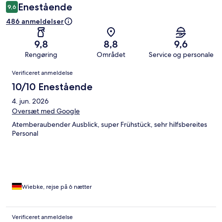
Enestående
9,6
486 anmeldelser
9,8
8,8
9,6
Rengøring
Området
Service og personale
Anmeldelser
Verificeret anmeldelse
10/10 Enestående
4. jun. 2026
Oversæt med Google
Atemberaubender Ausblick, super Frühstück, sehr hilfsbereites
Personal
Wiebke, rejse på 6 nætter
Verificeret anmeldelse