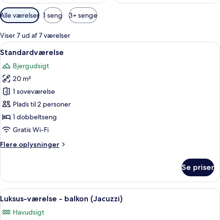
Tilgængelige
Alle værelser
1 seng
3+ senge
filtre
for
Viser 7 ud af 7 værelser
værelser
Indlæs
Et soveværelse med en seng, sengebo
9
Standardværelse
alle
Bjergudsigt
billeder
20 m²
af
Standardværelse
1 soveværelse
Plads til 2 personer
1 dobbeltseng
Gratis Wi-Fi
Flere
Flere oplysninger
oplysninger
om
Se priser
Standardværelse
Indlæs
En balkon med havudsigt, et spabad og
18
Luksus-værelse - balkon (Jacuzzi)
alle
Havudsigt
billeder