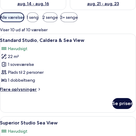
aug. 14 - aug. 16
aug. 21 - aug. 23
Tilgængelige
Alle værelser
1 seng
2 senge
3+ senge
filtre
for
Viser 10 ud af 10 værelser
værelser
Indlæs
Et moderne hotelværelse med seng, skr
4
Standard Studio, Caldera & Sea View
alle
Havudsigt
billeder
22 m²
af
Standard
1 soveværelse
Studio,
Plads til 2 personer
Caldera
1 dobbeltseng
&
Flere
Flere oplysninger
Sea
oplysninger
View
om
Se priser
Standard
Studio,
Caldera
Indlæs
En moderne stue med sofa, et rundt 
27
&
Superior Studio Sea View
alle
Sea
Havudsigt
View
billeder