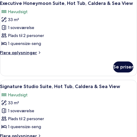
18
1
View
Executive Honeymoon Suite, Hot Tub, Caldera & Sea View
alle
Bedroom,
Havudsigt
Hot
billeder
Tub,
33 m²
af
Caldera
Executive
1 soveværelse
&
Honeymoon
Sea
Plads til 2 personer
View
Suite,
1 queensize-seng
Hot
Flere
Flere oplysninger
Tub,
oplysninger
Caldera
om
Se priser
Executive
&
Honeymoon
Sea
Suite,
Indlæs
En balkon med udsigt over havet, et l
View
10
Hot
Signature Studio Suite, Hot Tub, Caldera & Sea View
alle
Tub,
Havudsigt
Caldera
billeder
&
33 m²
af
Sea
Signature
1 soveværelse
View
Studio
Plads til 2 personer
Suite,
1 queensize-seng
Hot
Flere
Flere oplysninger