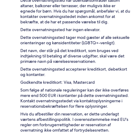
Dette overnatningssted har udendørsområder såsom
altaner, balkoner eller terrasser, der muligvis ikke er
egnede for børn. Hvis du har spørgsmål, anbefaler vi, at du
kontakter overnatningsstedet inden ankomst for at
bekræfte, at de har et passende værelse til dig.
Dette overnatningssted har ingen elevator.
Dette overnatningssted tager mod gæster af alle seksuelle
orienteringer og kønsidentiteter (LGBTQ+-venligt).
Det navn, der står på det kreditkort, som bruges ved
indtjekning til betaling af diverse udgifter, skal være det
primære navn på værelsesreservationen.
Dette overnatningssted accepterer kreditkort, debetkort
og kontanter.
Godkendte kreditkort: Visa, Mastercard
Som følge af nationale reguleringer kan der ikke overføres
mere end 500 EUR i kontanter på dette overnatningssted.
Kontakt overnatningsstedet via kontaktoplysningerne i
reservationsbekræftelsen for flere oplysninger.
Hvis du afbestiller din reservation, er dette underlagt
værtens afbestillingspolitik. I overensstemmelse med EU's
regler om forbrugerrettigheder er reservation af
overnatning ikke omfattet af fortrydelsesretten.