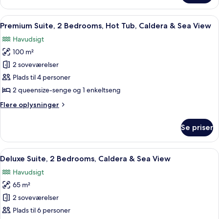
Suite,
View
1
Indlæs
Et moderne, minimalistisk værelse med
17
Bedroom,
Premium Suite, 2 Bedrooms, Hot Tub, Caldera & Sea View
alle
Caldera
Havudsigt
&
billeder
Sea
100 m²
af
View
Premium
2 soveværelser
Suite,
Plads til 4 personer
2
2 queensize-senge og 1 enkeltseng
Bedrooms,
Flere
Flere oplysninger
Hot
oplysninger
Tub,
om
Se priser
Premium
Caldera
Suite,
&
2
Indlæs
Et hotelværelse med en stor seng, et
Sea
5
Bedrooms,
Deluxe Suite, 2 Bedrooms, Caldera & Sea View
alle
View
Hot
Havudsigt
Tub,
billeder
Caldera
65 m²
af
&
Deluxe
2 soveværelser
Sea
Suite,
View
Plads til 6 personer