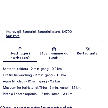
Imerovigli, Santorini, Santorini Island, 84700
Åbn kort
Kort
Hvad ligger i
Sådan kommer du
Restauranter
nærheden?
rundt
Santorini caldera
- 2 min. gang
- 0.2 km
Fira til Oia Vandring
- 9 min. gang
- 0.8 km
Agios Nikolaos
- 10 min. gang
- 0.9 km
Museum for forhistorisk Thira
- 3 min. kørsel
- 3.1 km
Plateia Theotokopoulou
- 3 min. kørsel
- 3.1 km