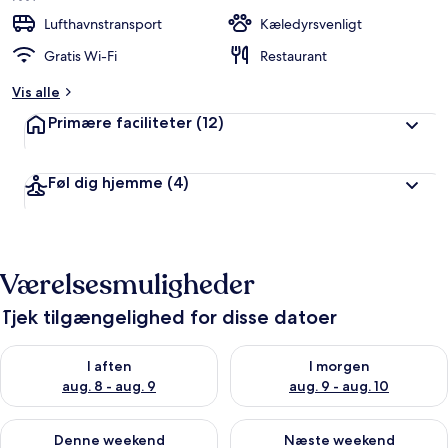
e
d
Lufthavnstransport
Kæledyrsvenligt
ø
Gratis Wi-Fi
Restaurant
m
t
Vis alle
a
Primære faciliteter
(12)
f
r
Føl dig hjemme
(4)
e
j
s
e
n
Værelsesmuligheder
d
e
Tjek tilgængelighed for disse datoer
Tjek tilgængelighed for i aften aug. 8 - aug. 9
Tjek tilgængelighed for i morg
I aften
I morgen
aug. 8 - aug. 9
aug. 9 - aug. 10
Tjek tilgængelighed for denne weekend aug. 14 - aug. 16
Tjek tilgængelighed for næste
Denne weekend
Næste weekend