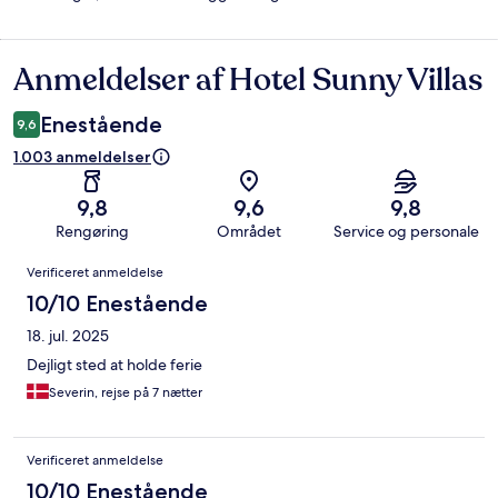
Anmeldelser af Hotel Sunny Villas
Anmeldelser
Enestående
9,6
1.003 anmeldelser
9,8
9,6
9,8
Rengøring
Området
Service og personale
Anmeldelser
Verificeret anmeldelse
10/10 Enestående
18. jul. 2025
Dejligt sted at holde ferie
Severin, rejse på 7 nætter
Verificeret anmeldelse
10/10 Enestående