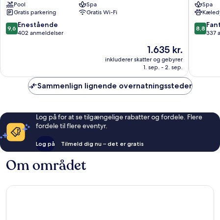
Pool
Spa
Spa
Santorini
Santorin
Gratis parkering
Gratis Wi-Fi
Kæledy
9.6
8.8
Enestående
Fant
9,6
8,8
ud
ud
402 anmeldelser
337 
af
af
Prisen
1.635 kr.
10,
10,
er
Enestående,
Fantasti
inkluderer skatter og gebyrer
1.635 kr.
1. sep. - 2. sep.
402
337
anmeldelser
anmelde
Sammenlign lignende overnatningssteder
Log på for at se tilgængelige rabatter og fordele. Flere
fordele til flere eventyr.
Log på
Tilmeld dig nu – det er gratis
Om området