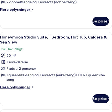
2
2 dobbeltsenge og 1 sovesofa (dobbeltseng)
Bedrooms,
Flere
Flere oplysninger
Caldera
oplysninger
&
om
Se priser
Deluxe
Sea
Suite,
View
2
Indlæs
Et moderne soveværelse med fritståend
13
Bedrooms,
Honeymoon Studio Suite, 1 Bedroom, Hot Tub, Caldera &
alle
Caldera
Sea View
&
billeder
Havudsigt
Sea
af
View
50 m²
Honeymoon
1 soveværelse
Studio
Suite,
Plads til 2 personer
1
1 queensize-seng og 1 sovesofa (enkeltseng) ELLER 1 queensize-
seng
Bedroom,
Hot
Flere
Flere oplysninger
Tub,
oplysninger
om
Caldera
Se priser
Honeymoon
&
Studio
Sea
Suite,
Indlæs
Et moderne hotelværelse med balkon 