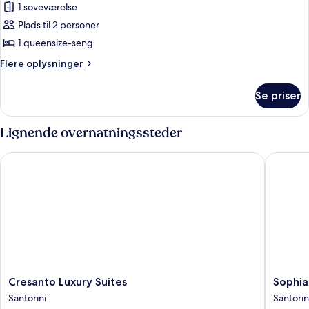
Exclusive
1 soveværelse
Suite
Plads til 2 personer
1 queensize-seng
Flere
Flere oplysninger
oplysninger
om
Se priser
Exclusive
Suite
Lignende overnatningssteder
Cresanto Luxury Suites
Sophia L
Cresanto
Sophia
Cresanto Luxury Suites
Sophia
Luxury
Luxury
Santorini
Santorin
Suites
Suites