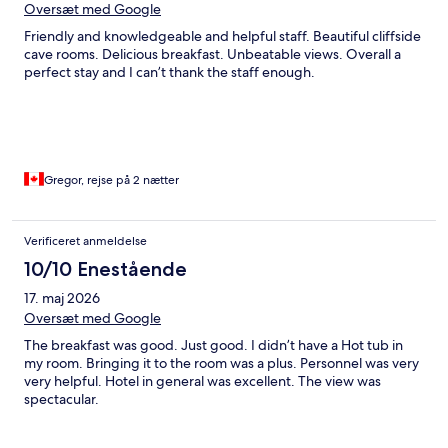
Oversæt med Google
Friendly and knowledgeable and helpful staff. Beautiful cliffside
cave rooms. Delicious breakfast. Unbeatable views. Overall a
perfect stay and I can’t thank the staff enough.
Gregor, rejse på 2 nætter
Verificeret anmeldelse
10/10 Enestående
17. maj 2026
Oversæt med Google
The breakfast was good. Just good. I didn’t have a Hot tub in
my room. Bringing it to the room was a plus. Personnel was very
very helpful. Hotel in general was excellent. The view was
spectacular.