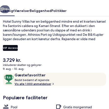
rige
Næste
118+
Oversigt
Værelser
Beliggenhed
Politikker
Hotel Sunny Villas har en beliggenhed mindre end et kvarters kørsel
fra Santorini caldera og Kamari Strand. Efter en dukkert i den
sæsonåbne udendørs pool kan du slappe af med en drink i
baren/loungen. Athinios Port og Udkigspunktet ved De Blå Kupler
ligger desuden en kort køretur derfra. Rejsende er vilde med
stedets hjælpsomme personale og morgenmad.
VIP Access
Den
3.729 kr.
Premium Suite, 2 Bedrooms, Hot Tub, C
nuværende
inkluderer skatter og gebyrer
pris
9. aug. - 10. aug.
er
Anmeldelser
9,6
Gæstefavoritter
3.729 kr.
B
ud
Bedst bedømt af rejsende
e
Vis alle 1.003 anmeldelser
af
d
10,
s
Gæstefavoritter
Populære faciliteter
t
b
Pool
Gratis morgenmad