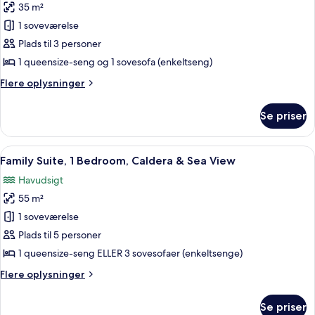
35 m²
af
Superior
1 soveværelse
Studio
Plads til 3 personer
Sea
1 queensize-seng og 1 sovesofa (enkeltseng)
View
Flere
Flere oplysninger
oplysninger
om
Se priser
Superior
Studio
Sea
Indlæs
Et moderne rum med blå sofa, hvidt bo
3
View
Family Suite, 1 Bedroom, Caldera & Sea View
alle
Havudsigt
billeder
55 m²
af
Family
1 soveværelse
Suite,
Plads til 5 personer
1
1 queensize-seng ELLER 3 sovesofaer (enkeltsenge)
Bedroom,
Flere
Flere oplysninger
Caldera
oplysninger
&
om
Se priser
Family
Sea