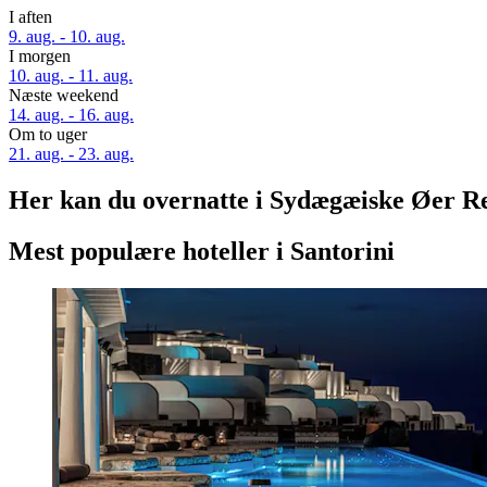
I aften
9. aug. - 10. aug.
I morgen
10. aug. - 11. aug.
Næste weekend
14. aug. - 16. aug.
Om to uger
21. aug. - 23. aug.
Her kan du overnatte i Sydægæiske Øer R
Mest populære hoteller i Santorini