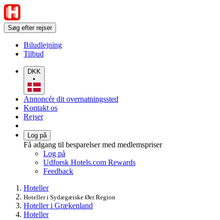
Søg efter rejser
Biludlejning
Tilbud
DKK
•
Annoncér dit overnatningssted
Kontakt os
Rejser
Log på
Få adgang til besparelser med medlemspriser
Log på
Udforsk Hotels.com Rewards
Feedback
Hoteller
Hoteller i Sydægæiske Øer Region
Hoteller i Grækenland
Hoteller