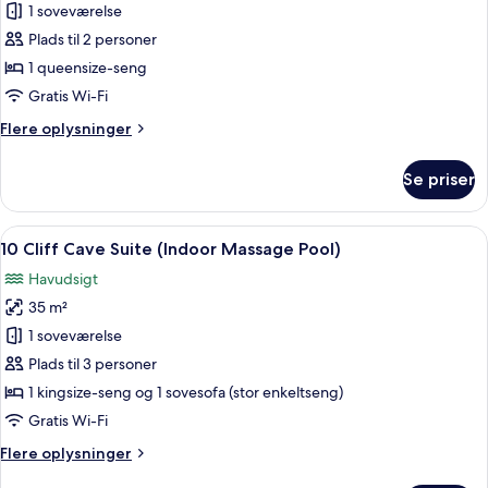
6
1 soveværelse
Caldera
Plads til 2 personer
Sea
1 queensize-seng
View
Gratis Wi-Fi
Suite
Flere
Flere oplysninger
oplysninger
om
Se priser
6
Caldera
Sea
Indlæs
Et moderne interiør med et buet loft, 
8
View
10 Cliff Cave Suite (Indoor Massage Pool)
alle
Suite
Havudsigt
billeder
35 m²
af
10
1 soveværelse
Cliff
Plads til 3 personer
Cave
1 kingsize-seng og 1 sovesofa (stor enkeltseng)
Suite
Gratis Wi-Fi
(Indoor
Flere
Flere oplysninger
Massage
oplysninger
Pool)