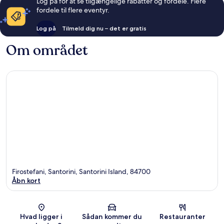
Log på for at se tilgængelige rabatter og fordele. Flere
fordele til flere eventyr.
Log på
Tilmeld dig nu – det er gratis
Om området
Firostefani, Santorini, Santorini Island, 84700
Åbn kort
Kort
Hvad ligger i
Sådan kommer du
Restauranter