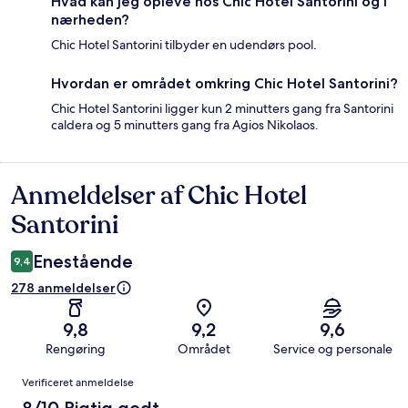
Hvad kan jeg opleve hos Chic Hotel Santorini og i
nærheden?
Chic Hotel Santorini tilbyder en udendørs pool.
Hvordan er området omkring Chic Hotel Santorini?
Chic Hotel Santorini ligger kun 2 minutters gang fra Santorini
caldera og 5 minutters gang fra Agios Nikolaos.
Anmeldelser af Chic Hotel
Anmeldelser
Santorini
Enestående
9,4
278 anmeldelser
9,8
9,2
9,6
Rengøring
Området
Service og personale
Anmeldelser
Verificeret anmeldelse