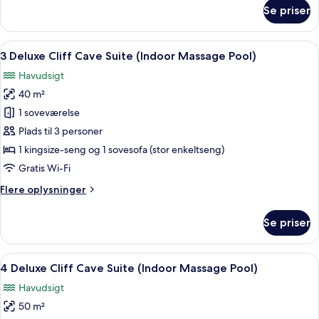
om
Se priser
10
Cliff
Cave
Indlæs
Et moderne soveværelse med en stor se
7
Suite
3 Deluxe Cliff Cave Suite (Indoor Massage Pool)
alle
(Indoor
Havudsigt
Massage
billeder
Pool)
40 m²
af
3
1 soveværelse
Deluxe
Plads til 3 personer
Cliff
1 kingsize-seng og 1 sovesofa (stor enkeltseng)
Cave
Gratis Wi-Fi
Suite
Flere
Flere oplysninger
(Indoor
oplysninger
Massage
om
Se priser
Pool)
3
Deluxe
Cliff
Indlæs
En rund seng i et rum med en buet væ
10
Cave
4 Deluxe Cliff Cave Suite (Indoor Massage Pool)
alle
Suite
Havudsigt
(Indoor
billeder
Massage
50 m²
af
Pool)