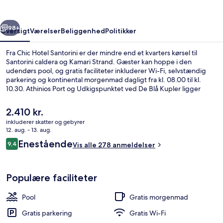
rige
Næste
98+
Oversigt
Værelser
Beliggenhed
Politikker
Fra Chic Hotel Santorini er der mindre end et kvarters kørsel til
Santorini caldera og Kamari Strand. Gæster kan hoppe i den
udendørs pool, og gratis faciliteter inkluderer Wi-Fi, selvstændig
parkering og kontinental morgenmad dagligt fra kl. 08.00 til kl.
10.30. Athinios Port og Udkigspunktet ved De Blå Kupler ligger
desuden en kort køretur derfra. Rejsende er vilde med stedets
hjælpsomme personale.
Den
2.410 kr.
nuværende
inkluderer skatter og gebyrer
pris
12. aug. - 13. aug.
Udendørs spabad
er
Anmeldelser
Enestående
9,4
Vis alle 278 anmeldelser
2.410 kr.
9,4 ud af 10.
Populære faciliteter
Pool
Gratis morgenmad
Gratis parkering
Gratis Wi-Fi