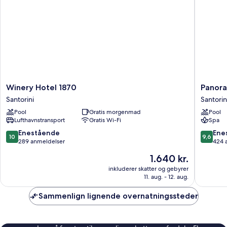
Deck
Outdoor
Massage
Pool)
Winery
Panora
Winery Hotel 1870
Panora
Hotel
Boutiqu
Santorini
Santorin
1870
Hotel-
Pool
Gratis morgenmad
Pool
Santorini
Adults
Lufthavnstransport
Gratis Wi-Fi
Spa
only
Santorin
10.0
9.6
Enestående
Ene
10
9,6
ud
ud
289 anmeldelser
424 
af
af
Prisen
1.640 kr.
10,
10,
er
Enestående,
Eneståe
inkluderer skatter og gebyrer
1.640 kr.
11. aug. - 12. aug.
289
424
anmeldelser
anmelde
Sammenlign lignende overnatningssteder