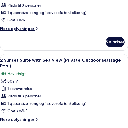
9
Plads til 3 personer
Deluxe
1 queensize-seng og 1 sovesofa (enkeltseng)
Cliff
Gratis Wi-Fi
Cave
Flere
Flere oplysninger
Suite
oplysninger
(Indoor
om
Se priser
9
Massage
Deluxe
Pool)
Cliff
Indlæs
Pengeskab på værelset, skrivebord, ly
14
Cave
2 Sunset Suite with Sea View (Private Outdoor Massage
alle
Suite
Pool)
(Indoor
billeder
Havudsigt
Massage
af
Pool)
30 m²
2
1 soveværelse
Sunset
Suite
Plads til 3 personer
with
1 queensize-seng og 1 sovesofa (enkeltseng)
Sea
Gratis Wi-Fi
View
Flere
Flere oplysninger
(Private
oplysninger