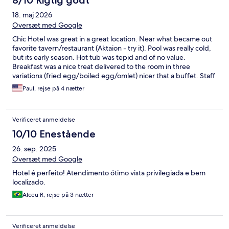
8/10 Rigtig godt
18. maj 2026
Oversæt med Google
Chic Hotel was great in a great location. Near what became out
favorite tavern/restaurant (Aktaion - try it). Pool was really cold,
but its early season. Hot tub was tepid and of no value.
Breakfast was a nice treat delivered to the room in three
variations (fried egg/boiled egg/omlet) nicer that a buffet. Staff
were friendly and pleasant.
Paul, rejse på 4 nætter
Verificeret anmeldelse
10/10 Enestående
26. sep. 2025
Oversæt med Google
Hotel é perfeito! Atendimento ótimo vista privilegiada e bem
localizado.
Alceu R, rejse på 3 nætter
Verificeret anmeldelse