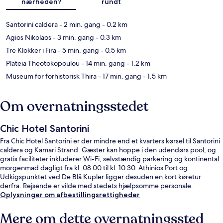
nærheden?
rundt
Santorini caldera
- 2 min. gang
- 0.2 km
Agios Nikolaos
- 3 min. gang
- 0.3 km
Tre Klokker i Fira
- 5 min. gang
- 0.5 km
Plateia Theotokopoulou
- 14 min. gang
- 1.2 km
Museum for forhistorisk Thira
- 17 min. gang
- 1.5 km
Om overnatningsstedet
Chic Hotel Santorini
Fra Chic Hotel Santorini er der mindre end et kvarters kørsel til Santorini
caldera og Kamari Strand. Gæster kan hoppe i den udendørs pool, og
gratis faciliteter inkluderer Wi-Fi, selvstændig parkering og kontinental
morgenmad dagligt fra kl. 08.00 til kl. 10.30. Athinios Port og
Udkigspunktet ved De Blå Kupler ligger desuden en kort køretur
derfra. Rejsende er vilde med stedets hjælpsomme personale.
Oplysninger om afbestillingsrettigheder
Mere om dette overnatningssted