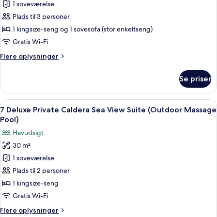
4
1 soveværelse
Deluxe
Plads til 3 personer
Cliff
1 kingsize-seng og 1 sovesofa (stor enkeltseng)
Cave
Gratis Wi-Fi
Suite
Flere
Flere oplysninger
(Indoor
oplysninger
Massage
om
Se priser
Pool)
4
Deluxe
Cliff
Indlæs
7 Deluxe Private Caldera Sea View Sui
8
Cave
7 Deluxe Private Caldera Sea View Suite (Outdoor Massage
alle
Suite
Pool)
(Indoor
billeder
Havudsigt
Massage
af
Pool)
30 m²
7
1 soveværelse
Deluxe
Private
Plads til 2 personer
Caldera
1 kingsize-seng
Sea
Gratis Wi-Fi
View
Flere
Flere oplysninger
Suite