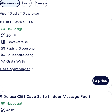
Tilgængelige
Alle værelser
1 seng
2 senge
filtre
for
Viser 10 ud af 10 værelser
værelser
Indlæs
Et moderne soveværelse med seng, sen
4
8 Cliff Cave Suite
alle
Havudsigt
billeder
20 m²
af
8
1 soveværelse
Cliff
Plads til 3 personer
Cave
1 queensize-seng
Suite
Gratis Wi-Fi
Flere
Flere oplysninger
oplysninger
om
Se priser
8
Cliff
Cave
Indlæs
Et moderne hotelværelse med en stor se
10
Suite
9 Deluxe Cliff Cave Suite (Indoor Massage Pool)
alle
Havudsigt
billeder
45 m²
af