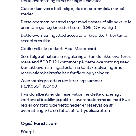
Dette overnatningssted har ingen elevator.
Gæster kan være helt rolige, da der er brandslukker på
stedet.
Dette overnatningssted tager mod gæster af alle seksuelle
orienteringer og kønsidentiteter (LGBTQ+-venligt).
Dette overnatningssted accepterer kreditkort. Kontanter
accepteres ikke.
Godkendte kreditkort: Visa, Mastercard
Som følge af nationale reguleringer kan der ikke overføres
mere end 500 EUR i kontanter på dette overnatningssted.
Kontakt overnatningsstedet via kontaktoplysningerne i
reservationsbekræftelsen for flere oplysninger.
Overnatningsstedets registreringsnummer
1167Κ050Γ1150400
Hvis du afbestiller din reservation, er dette underlagt
værtens afbestillingspolitik. I overensstemmelse med EU's
regler om forbrugerrettigheder er reservation af
overnatning ikke omfattet af fortrydelsesretten.
Også kendt som
Efterpi