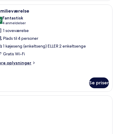
 et skrivebord med stol og et vindue med gardiner.
et
ndlæs
Skrivebord, gratis Wi-Fi
3
amilieværelse
deværelse
le
Fantastisk
illeder
0
9,0 ud af 10
(4
4 anmeldelser
f
anmeldelser)
1 soveværelse
amilieværelse
Plads til 4 personer
1 køjeseng (enkeltseng) ELLER 2 enkeltsenge
Gratis Wi-Fi
ere
ere oplysninger
lysninger
m
milieværelse
Se priser