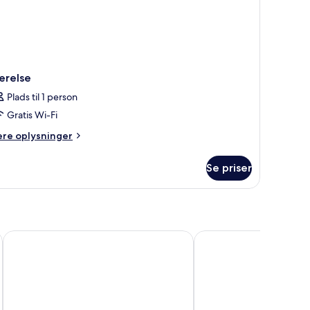
ærelse
Plads til 1 person
Gratis Wi-Fi
ere
ere oplysninger
lysninger
m
Se priser
relse
University Hotel
EA Hotel Populus