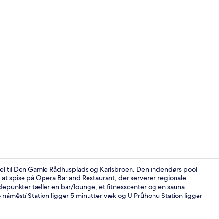
Skabervideo
rsel til Den Gamle Rådhusplads og Karlsbroen. Den indendørs pool
 at spise på Opera Bar and Restaurant, der serverer regionale
epunkter tæller en bar/lounge, et fitnesscenter og en sauna.
Mødefacilite
 náměstí Station ligger 5 minutter væk og U Průhonu Station ligger