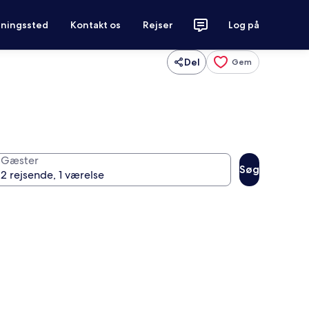
tningssted
Kontakt os
Rejser
Log på
Del
Gem
Gæster
Søg