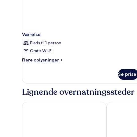
Værelse
Plads til 1 person
Gratis Wi-Fi
Flere
Flere oplysninger
oplysninger
om
Se prise
Værelse
Lignende overnatningssteder
a&o Prague Rhea
Minimino hot