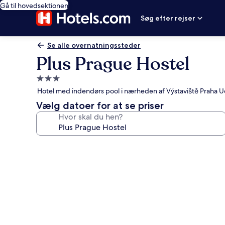
Gå til hovedsektionen
Søg efter rejser
Se alle overnatningssteder
Plus Prague Hostel
3.0-
stjernet
Hotel med indendørs pool i nærheden af Výstaviště Praha U
overnatningssted
Vælg datoer for at se priser
Hvor skal du hen?
Billedgalleri
for
Plus
Prague
Hostel