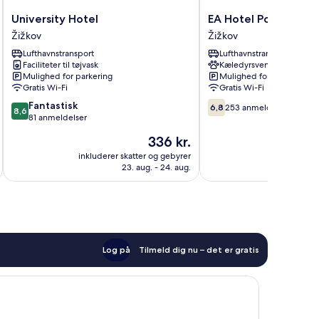
University
EA
University Hotel
EA Hotel Populus
Hotel
Hotel
Žižkov
Žižkov
Žižkov
Populus
Lufthavnstransport
Lufthavnstransport
Žižkov
Faciliteter til tøjvask
Kæledyrsvenligt
Mulighed for parkering
Mulighed for parkering
Gratis Wi-Fi
Gratis Wi-Fi
8.6
6.8
Fantastisk
6,8
253 anmeldelser
8,6
ud
ud
81 anmeldelser
af
af
Prisen
336 kr.
10,
10,
er
Fantastisk,
253
inkluderer skatter og gebyrer
inkluderer 
336 kr.
23. aug. - 24. aug.
81
anmeldelser
anmeldelser
Log på
Tilmeld dig nu – det er gratis