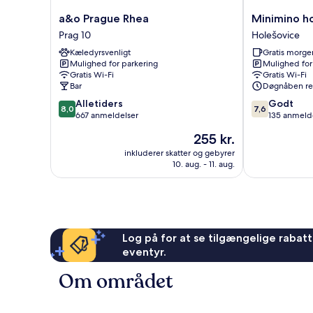
a&o
Minimino
a&o Prague Rhea
Minimino h
Prague
hotel
Prag 10
Holešovice
Rhea
Holešovice
Kæledyrsvenligt
Gratis morg
Prag
Mulighed for parkering
Mulighed for
10
Gratis Wi-Fi
Gratis Wi-Fi
Bar
Døgnåben re
8.0
7.6
Alletiders
Godt
8,0
7,6
ud
ud
667 anmeldelser
135 anmeld
af
af
Prisen
255 kr.
10,
10,
er
Alletiders,
Godt,
inkluderer skatter og gebyrer
255 kr.
10. aug. - 11. aug.
667
135
anmeldelser
anmeldelser
Log på for at se tilgængelige rabatte
eventyr.
Om området