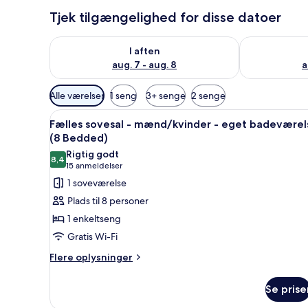
Tjek tilgængelighed for disse datoer
Tjek tilgængelighed for i aften aug. 7 - aug. 8
Tjek tilgænge
I aften
aug. 7 - aug. 8
a
Tilgængelige
Alle værelser
1 seng
3+ senge
2 senge
filtre
Indlæs
Et sovesalværelse med køjeseng
for
4
Fælles sovesal - mænd/kvinder - eget badeværel
alle
værelser
(8 Bedded)
billeder
Rigtig godt
8,4
af
8,4 ud af 10
(15
15 anmeldelser
Fælles
anmeldelser)
1 soveværelse
sovesal
Plads til 8 personer
-
1 enkeltseng
mænd/kvinder
Gratis Wi-Fi
-
Flere
eget
Flere oplysninger
oplysninger
badeværelse
om
(8
Se prise
Fælles
Bedded)
sovesal