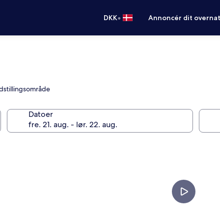
•
DKK
Annoncér dit overna
dstillingsområde
Datoer