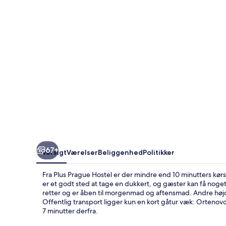
67+
Oversigt
Værelser
Beliggenhed
Politikker
Fra Plus Prague Hostel er der mindre end 10 minutters kø
er et godt sted at tage en dukkert, og gæster kan få noget
retter og er åben til morgenmad og aftensmad. Andre højd
Offentlig transport ligger kun en kort gåtur væk: Ortenovo
7 minutter derfra.