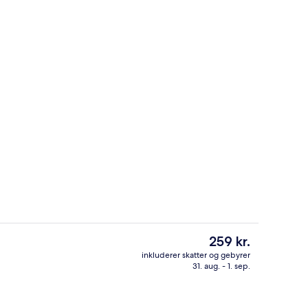
Der serveres morgenmad og aftensm
Den
259 kr.
nuværende
inkluderer skatter og gebyrer
pris
31. aug. - 1. sep.
ter
Buffet
er
259 kr.