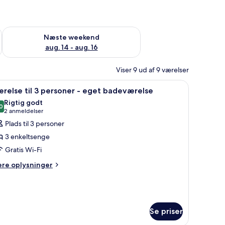
d aug. 7 - aug. 9
Tjek tilgængelighed for næste weekend aug. 14 - aug. 16
Næste weekend
aug. 14 - aug. 16
Viser 9 ud af 9 værelser
diator, et vindue med gardiner og en lille skammel.
ndlæs
Et værelse med to senge, et rødt skab, et skr
3
relse til 3 personer - eget badeværelse
le
Rigtig godt
illeder
0
8,0 ud af 10
(2
2 anmeldelser
f
anmeldelser)
Plads til 3 personer
ærelse
3 enkeltsenge
l
Gratis Wi-Fi
ere
ersoner
ere oplysninger
lysninger
m
get
relse
adeværelse
Se priser
rsoner