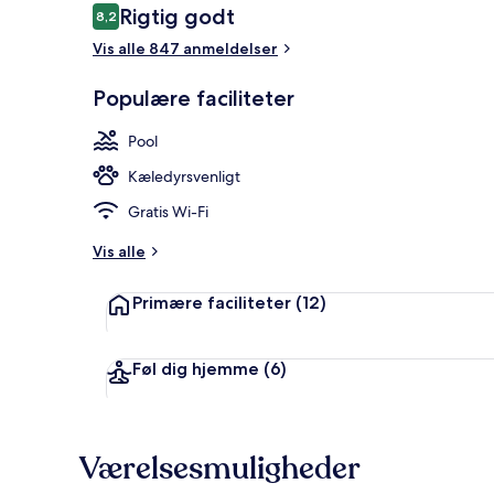
Anmeldelser
Rigtig godt
8,2
8,2 ud af 10.
Vis alle 847 anmeldelser
Indendørs po
Populære faciliteter
Pool
Kæledyrsvenligt
Gratis Wi-Fi
Vis alle
Primære faciliteter
(12)
Føl dig hjemme
(6)
Værelsesmuligheder