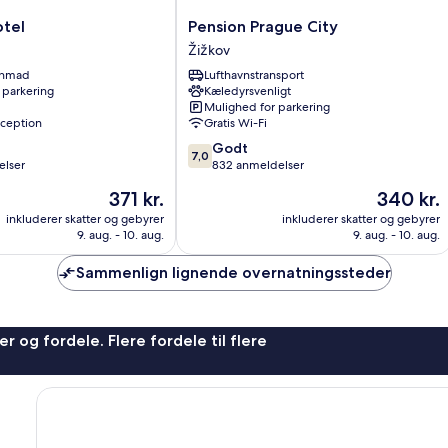
Pension
otel
Pension Prague City
Prague
Žižkov
City
enmad
Lufthavnstransport
Žižkov
 parkering
Kæledyrsvenligt
Mulighed for parkering
ception
Gratis Wi-Fi
7.0
Godt
7,0
ud
elser
832 anmeldelser
af
Prisen
Prisen
371 kr.
340 kr.
10,
er
er
Godt,
inkluderer skatter og gebyrer
inkluderer skatter og gebyrer
371 kr.
340 kr.
9. aug. - 10. aug.
9. aug. - 10. aug.
832
anmeldelser
Sammenlign lignende overnatningssteder
r og fordele. Flere fordele til flere