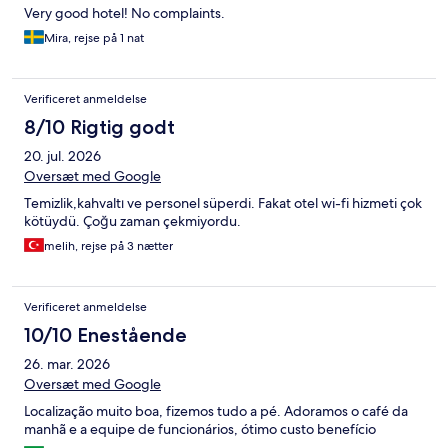
Very good hotel! No complaints.
Mira, rejse på 1 nat
Verificeret anmeldelse
8/10 Rigtig godt
20. jul. 2026
Oversæt med Google
Temizlik,kahvaltı ve personel süperdi. Fakat otel wi-fi hizmeti çok
kötüydü. Çoğu zaman çekmiyordu.
melih, rejse på 3 nætter
Verificeret anmeldelse
10/10 Enestående
26. mar. 2026
Oversæt med Google
Localização muito boa, fizemos tudo a pé. Adoramos o café da
manhã e a equipe de funcionários, ótimo custo benefício