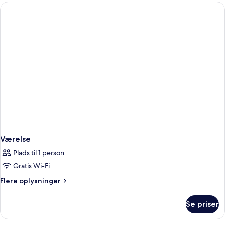
4
personer
(Triple
with
Extra
bed)
Værelse
Plads til 1 person
Gratis Wi-Fi
Flere
Flere oplysninger
oplysninger
om
Se priser
Værelse