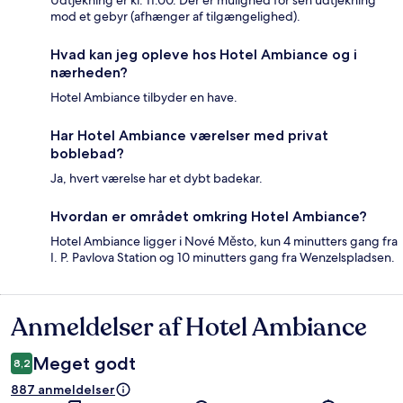
Udtjekning er kl. 11.00. Der er mulighed for sen udtjekning
mod et gebyr (afhænger af tilgængelighed).
Hvad kan jeg opleve hos Hotel Ambiance og i
nærheden?
Hotel Ambiance tilbyder en have.
Har Hotel Ambiance værelser med privat
boblebad?
Ja, hvert værelse har et dybt badekar.
Hvordan er området omkring Hotel Ambiance?
Hotel Ambiance ligger i Nové Město, kun 4 minutters gang fra
I. P. Pavlova Station og 10 minutters gang fra Wenzelspladsen.
Anmeldelser af Hotel Ambiance
Anmeldelser
Meget godt
8,2
887 anmeldelser