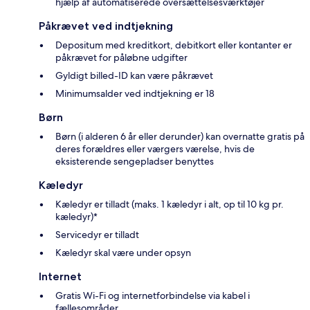
hjælp af automatiserede oversættelsesværktøjer
Påkrævet ved indtjekning
Depositum med kreditkort, debitkort eller kontanter er
påkrævet for påløbne udgifter
Gyldigt billed-ID kan være påkrævet
Minimumsalder ved indtjekning er 18
Børn
Børn (i alderen 6 år eller derunder) kan overnatte gratis på
deres forældres eller værgers værelse, hvis de
eksisterende sengepladser benyttes
Kæledyr
Kæledyr er tilladt (maks. 1 kæledyr i alt, op til 10 kg pr.
kæledyr)*
Servicedyr er tilladt
Kæledyr skal være under opsyn
Internet
Gratis Wi-Fi og internetforbindelse via kabel i
fællesområder