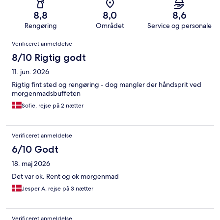
8,8
8,0
8,6
Rengøring
Området
Service og personale
Anmeldelser
Verificeret anmeldelse
8/10 Rigtig godt
11. jun. 2026
Rigtig fint sted og rengøring - dog mangler der håndsprit ved
morgenmadsbuffeten
Sofie, rejse på 2 nætter
Verificeret anmeldelse
6/10 Godt
18. maj 2026
Det var ok. Rent og ok morgenmad
Jesper A, rejse på 3 nætter
Verificeret anmeldelse