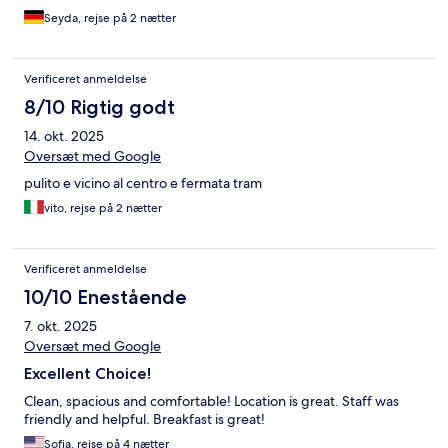
Frühstück war sehr abwechslungsreich und lecker. Das einzige
Seyda, rejse på 2 nætter
was mich ein kleines bisschen gestört hat, war die Größe des
Zimmers. Es war schon etwas eng. Aber ansonsten alles super!
Verificeret anmeldelse
8/10 Rigtig godt
14. okt. 2025
Oversæt med Google
pulito e vicino al centro e fermata tram
vito, rejse på 2 nætter
Verificeret anmeldelse
10/10 Enestående
7. okt. 2025
Oversæt med Google
Excellent Choice!
Clean, spacious and comfortable! Location is great. Staff was
friendly and helpful. Breakfast is great!
Sofia, rejse på 4 nætter