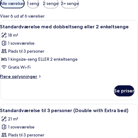
Tilgængelige
Alle værelser
1 seng
2 senge
3+ senge
filtre
for
Viser 6 ud af 6 værelser
værelser
Indlæs
Standardværelse med dobbeltseng elle
12
Standardværelse med dobbeltseng eller 2 enkeltsenge
alle
18 m²
billeder
1 soveværelse
af
Standardværelse
Plads til 3 personer
med
1 kingsize-seng ELLER 2 enkeltsenge
dobbeltseng
Gratis Wi-Fi
eller
Flere
Flere oplysninger
2
oplysninger
enkeltsenge
om
Se priser
Standardværelse
med
dobbeltseng
Indlæs
Standardværelse til 3 personer (Doubl
13
eller
Standardværelse til 3 personer (Double with Extra bed)
alle
2
21 m²
enkeltsenge
billeder
1 soveværelse
af
Standardværelse
Plads til 3 personer