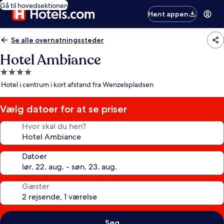
Gå til hovedsektionen
Hent appen
Se alle overnatningssteder
Hotel Ambiance
4.0-
stjernet
Hotel i centrum i kort afstand fra Wenzelspladsen
overnatningssted
Vælg datoer for at se priser
Hvor skal du hen?
Datoer
Gæster
Søg