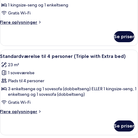
til
1 kingsize-seng og 1 enkeltseng
3
Gratis Wi-Fi
personer
Flere
Flere oplysninger
(Double
oplysninger
with
om
Se priser
Standardværelse
Extra
til
bed)
3
Indlæs
Standardværelse til 4 personer (Triple
7
personer
Standardværelse til 4 personer (Triple with Extra bed)
alle
(Double
23 m²
with
billeder
Extra
1 soveværelse
af
bed)
Standardværelse
Plads til 4 personer
til
3 enkeltsenge og 1 sovesofa (dobbeltseng) ELLER 1 kingsize-seng, 1
enkeltseng og 1 sovesofa (dobbeltseng)
4
personer
Gratis Wi-Fi
(Triple
Flere
Flere oplysninger
with
oplysninger
om
Extra
Se priser
Standardværelse
bed)
til