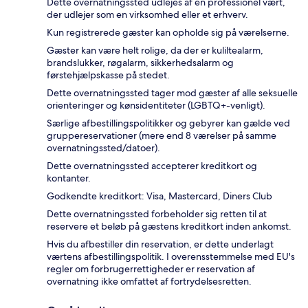
Dette overnatningssted udlejes af en professionel vært,
der udlejer som en virksomhed eller et erhverv.
Kun registrerede gæster kan opholde sig på værelserne.
Gæster kan være helt rolige, da der er kuliltealarm,
brandslukker, røgalarm, sikkerhedsalarm og
førstehjælpskasse på stedet.
Dette overnatningssted tager mod gæster af alle seksuelle
orienteringer og kønsidentiteter (LGBTQ+-venligt).
Særlige afbestillingspolitikker og gebyrer kan gælde ved
gruppereservationer (mere end 8 værelser på samme
overnatningssted/datoer).
Dette overnatningssted accepterer kreditkort og
kontanter.
Godkendte kreditkort: Visa, Mastercard, Diners Club
Dette overnatningssted forbeholder sig retten til at
reservere et beløb på gæstens kreditkort inden ankomst.
Hvis du afbestiller din reservation, er dette underlagt
værtens afbestillingspolitik. I overensstemmelse med EU's
regler om forbrugerrettigheder er reservation af
overnatning ikke omfattet af fortrydelsesretten.