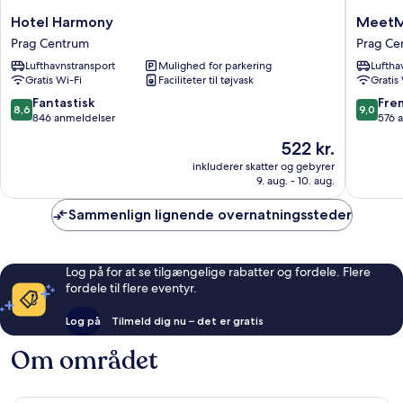
Hotel
MeetM
Hotel Harmony
MeetM
Harmony
-
Prag Centrum
Prag Ce
Prag
Hotel
Lufthavnstransport
Mulighed for parkering
Luftha
Centrum
Prag
Gratis Wi-Fi
Faciliteter til tøjvask
Gratis
Centru
8.6
9.0
Fantastisk
Fre
8,6
9,0
ud
ud
846 anmeldelser
576 
af
af
Prisen
522 kr.
10,
10,
er
Fantastisk,
Fremrag
inkluderer skatter og gebyrer
522 kr.
9. aug. - 10. aug.
846
576
anmeldelser
anmelde
Sammenlign lignende overnatningssteder
Log på for at se tilgængelige rabatter og fordele. Flere
fordele til flere eventyr.
Log på
Tilmeld dig nu – det er gratis
Om området