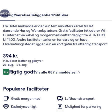
rige
Næste
35+
Oversigt
Værelser
Beliggenhed
Politikker
Fra Hotel Ambiance er der kun fem minutters kørsel til Det
dansende Hus og Wenzelspladsen. Gratis faciliteter inkluderer Wi-
Fi, internet via kabel og morgenmadsbuffet dagligt fra kl. 07.00 til
kl. 11.00. Andre faciliteter tæller en terrasse og en have.
Overnatningsstedet ligger kun en kort gåtur fra offentlig transport:
I. P. Pavlova Station ligger 4 minutter væk og Bruselská Station ligger
5 minutter derfra.
Den
394 kr.
nuværende
inkluderer skatter og gebyrer
pris
23. aug. - 24. aug.
Terrasse/gårdhave
er
Anmeldelser
Rigtig godt
8,2
Vis alle 887 anmeldelser
394 kr.
8,2 ud af 10.
Populære faciliteter
Gratis morgenmad
Lufthavnstransport
Kæledyrsvenligt
Mulighed for parkering