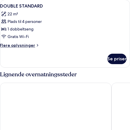
Indlæs
Et soveværelse med seng, sengebordl
1
DOUBLE STANDARD
alle
22 m²
billeder
Plads til 4 personer
af
DOUBLE
1 dobbeltseng
STANDARD
Gratis Wi-Fi
Flere
Flere oplysninger
oplysninger
om
Se priser
DOUBLE
STANDARD
Lignende overnatningssteder
Hotel Harmony
MeetMe2