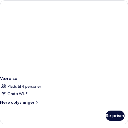
Værelse
Plads til 4 personer
Gratis Wi-Fi
Flere
Flere oplysninger
oplysninger
om
Se priser
Værelse