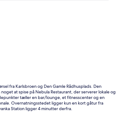
t
ørsel fra Karlsbroen og Den Gamle Rådhusplads. Den
 noget at spise på Nebula Restaurant, der serverer lokale og
jdepunkter tæller en bar/lounge, et fitnesscenter og en
ale. Overnatningsstedet ligger kun en kort gåtur fra
anka Station ligger 4 minutter derfra.