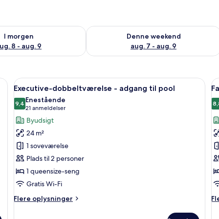
lighed for i morgen aug. 8 - aug. 9
Tjek tilgængelighed for denne weeken
I morgen
Denne weekend
ug. 8 - aug. 9
aug. 7 - aug. 9
l | Udsigt fra værelset
Indlæs
Et hotelværelse med en stor seng, et s
I
11
Executive-dobbeltværelse - adgang til pool
Fa
alle
al
Enestående
billeder
9,4
b
8,
9,4 ud af 10
(21
21 anmeldelser
af
a
anmeldelser)
Byudsigt
Executive-
F
24 m²
dobbeltværelse
-
1 soveværelse
-
a
Plads til 2 personer
adgang
ti
1 queensize-seng
til
p
pool
Gratis Wi-Fi
Flere
Fl
Flere oplysninger
Fl
oplysninger
op
om
o