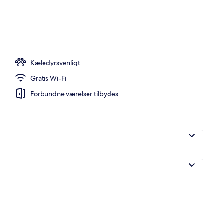
 frokost og aftensmad
Kæledyrsvenligt
Gratis Wi-Fi
Forbundne værelser tilbydes