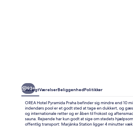
93+
Oversigt
Værelser
Beliggenhed
Politikker
OREA Hotel Pyramida Praha befinder sig mindre end 10 mi
indendørs pool er et godt sted at tage en dukkert, og gæst
og internationale retter og er åben til frokost og aftensm
sauna. Rejsende har kun godt at sige om stedets hjælpsom
offentlig transport: Marjánka Station ligger 4 minutter væ