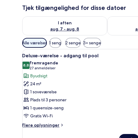
Tjek tilgængelighed for disse datoer
Tjek tilgængelighed for i aften aug. 7 - aug. 8
Tjek tilgænge
I aften
aug. 7 - aug. 8
a
Tilgængelige
Alle værelser
1 seng
2 senge
3+ senge
filtre
Indlæs
Deluxe-værelse - adgang til poo
for
9
Deluxe-værelse - adgang til pool
alle
værelser
Fremragende
billeder
8,8
8,8 ud af 10
(27
27 anmeldelser
af
anmeldelser)
Byudsigt
Deluxe-
24 m²
værelse
1 soveværelse
-
Plads til 3 personer
adgang
1 queensize-seng
til
pool
Gratis Wi-Fi
Flere
Flere oplysninger
oplysninger
om