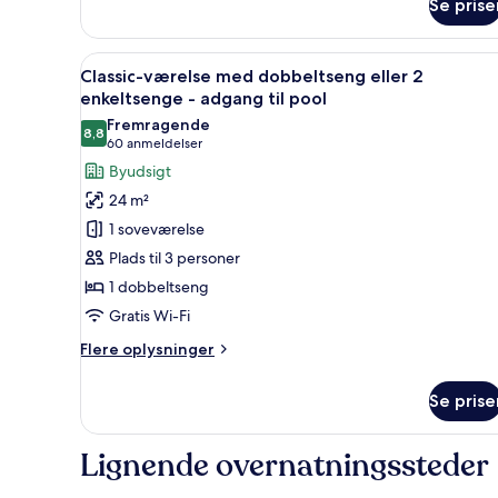
Se prise
Deluxe-
værelse
-
Indlæs
Et hotelværelse med en stor se
5
adgang
Classic-værelse med dobbeltseng eller 2
alle
til
enkeltsenge - adgang til pool
pool
billeder
Fremragende
8,8
af
8,8 ud af 10
(60
60 anmeldelser
Classic-
anmeldelser)
Byudsigt
værelse
24 m²
med
1 soveværelse
dobbeltseng
Plads til 3 personer
eller
1 dobbeltseng
2
Gratis Wi-Fi
enkeltsenge
-
Flere
Flere oplysninger
adgang
oplysninger
om
til
Se prise
Classic-
pool
værelse
med
Lignende overnatningssteder
dobbeltseng
eller