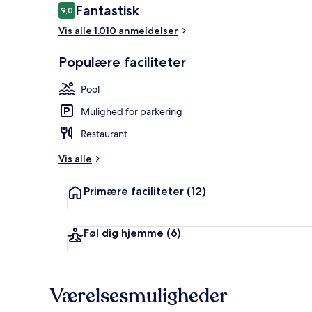
Anmeldelser
Fantastisk
9,0
9,0 ud af 10.
Vis alle 1.010 anmeldelser
Der serveres
Populære faciliteter
Pool
Mulighed for parkering
Restaurant
Vis alle
Primære faciliteter
(12)
Føl dig hjemme
(6)
Værelsesmuligheder