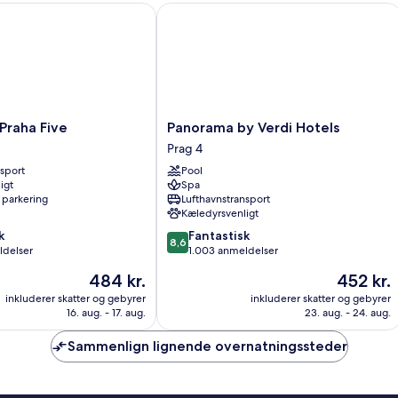
aha Five
Panorama by Verdi Hotels
til
po
(S
Panorama
Praha Five
Panorama by Verdi Hotels
by
Prag 4
Verdi
nsport
Pool
Hotels
igt
Spa
Prag
 parkering
Lufthavnstransport
4
Kæledyrsvenligt
8.6
k
Fantastisk
8,6
ud
ldelser
1.003 anmeldelser
af
Prisen
Prisen
484 kr.
452 kr.
10,
er
er
Fantastisk,
inkluderer skatter og gebyrer
inkluderer skatter og gebyrer
484 kr.
452 kr.
16. aug. - 17. aug.
23. aug. - 24. aug.
1.003
anmeldelser
Sammenlign lignende overnatningssteder