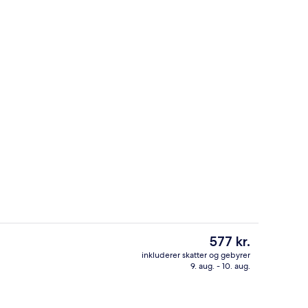
Overnatningsstedets facade – aften/
Den
577 kr.
nuværende
inkluderer skatter og gebyrer
pris
9. aug. - 10. aug.
Der serveres frokost og aftensmad
er
577 kr.