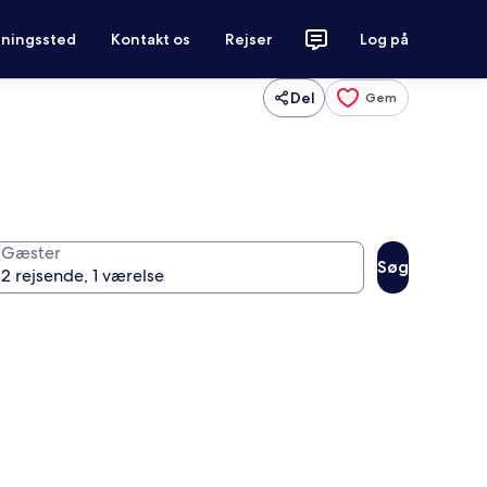
tningssted
Kontakt os
Rejser
Log på
Del
Gem
Gæster
Søg