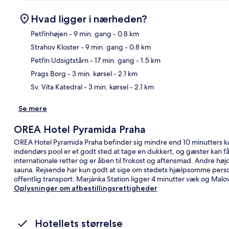
Hvad ligger i nærheden?
Petřínhøjen
- 9 min. gang
- 0.8 km
Strahov Kloster
- 9 min. gang
- 0.8 km
Kor
Petřín Udsigtstårn
- 17 min. gang
- 1.5 km
Prags Borg
- 3 min. kørsel
- 2.1 km
Sv. Víta Katedral
- 3 min. kørsel
- 2.1 km
Se mere
OREA Hotel Pyramida Praha
OREA Hotel Pyramida Praha befinder sig mindre end 10 minutters k
indendørs pool er et godt sted at tage en dukkert, og gæster kan få
internationale retter og er åben til frokost og aftensmad. Andre hø
sauna. Rejsende har kun godt at sige om stedets hjælpsomme person
offentlig transport: Marjánka Station ligger 4 minutter væk og Malov
Oplysninger om afbestillingsrettigheder
Hotellets størrelse