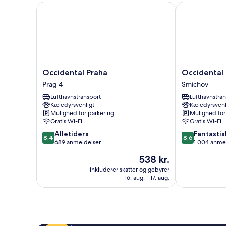
2
Occidental Praha
Occidental Pr
enkeltsenge
-
adgang
til
pool
Occidental
Occidental
Occidental Praha
Occidental 
Praha
Praha
Prag 4
Smíchov
Prag
Five
Lufthavnstransport
Lufthavnstra
4
Smíchov
Kæledyrsvenligt
Kæledyrsvenl
Mulighed for parkering
Mulighed for
Gratis Wi-Fi
Gratis Wi-Fi
8.4
8.6
Alletiders
Fantastis
8,4
8,6
ud
ud
689 anmeldelser
1.004 anme
af
af
Prisen
538 kr.
10,
10,
er
Alletiders,
Fantastisk,
inkluderer skatter og gebyrer
538 kr.
16. aug. - 17. aug.
689
1.004
anmeldelser
anmeldelser