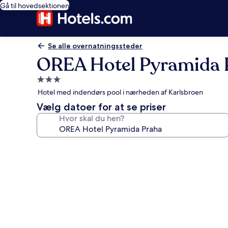
Gå til hovedsektionen
Se alle overnatningssteder
OREA Hotel Pyramida 
3.0-
stjernet
Hotel med indendørs pool i nærheden af Karlsbroen
overnatningssted
Vælg datoer for at se priser
Hvor skal du hen?
Billedgalleri
for
OREA
Hotel
Pyramida
Praha