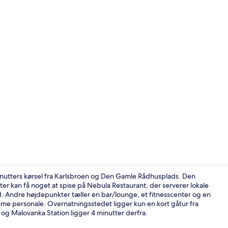
Indgang
nutters kørsel fra Karlsbroen og Den Gamle Rådhusplads. Den
er kan få noget at spise på Nebula Restaurant, der serverer lokale
ad. Andre højdepunkter tæller en bar/lounge, et fitnesscenter og en
Spa
me personale. Overnatningsstedet ligger kun en kort gåtur fra
k og Malovanka Station ligger 4 minutter derfra.