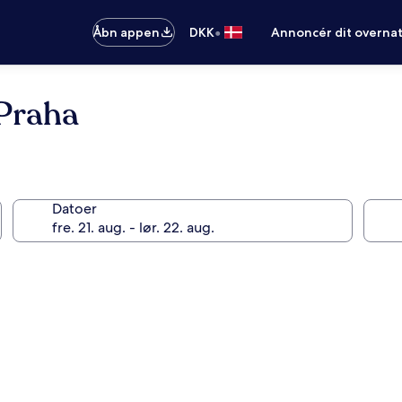
•
Åbn appen
DKK
Annoncér dit overna
Praha
Datoer