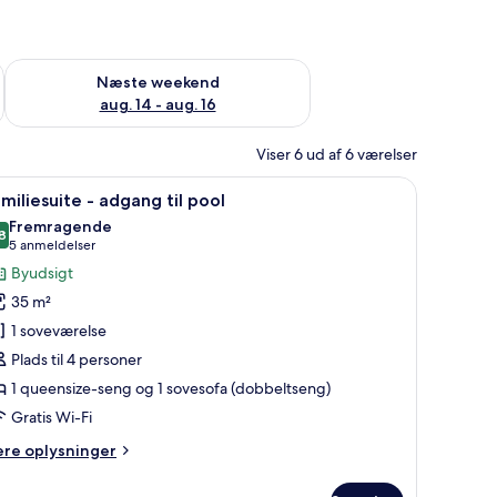
d aug. 7 - aug. 9
Tjek tilgængelighed for næste weekend aug. 14 - aug. 16
Næste weekend
aug. 14 - aug. 16
Viser 6 ud af 6 værelser
krivebord, en stol og et maleri på væggen.
ndlæs
Et hotelværelse med en seng, et fjernsyn oph
4
miliesuite - adgang til pool
le
Fremragende
illeder
8
8,8 ud af 10
(5
5 anmeldelser
f
anmeldelser)
Byudsigt
amiliesuite
35 m²
1 soveværelse
dgang
Plads til 4 personer
l
1 queensize-seng og 1 sovesofa (dobbeltseng)
ool
Gratis Wi-Fi
ere
ere oplysninger
lysninger
m