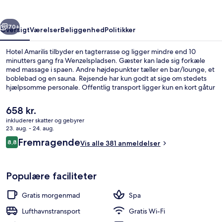
rige
Næste
70+
Oversigt
Værelser
Beliggenhed
Politikker
Hotel Amarilis tilbyder en tagterrasse og ligger mindre end 10
minutters gang fra Wenzelspladsen. Gæster kan lade sig forkæle
med massage i spaen. Andre højdepunkter tæller en bar/lounge, et
boblebad og en sauna. Rejsende har kun godt at sige om stedets
hjælpsomme personale. Offentlig transport ligger kun en kort gåtur
væk: Štěpánská Station ligger 5 minutter væk og Novoměstská
radnice Station ligger 6 minutter derfra.
Den
658 kr.
nuværende
inkluderer skatter og gebyrer
pris
23. aug. - 24. aug.
Terrasse/gårdhave
er
Anmeldelser
Fremragende
8,8
Vis alle 381 anmeldelser
658 kr.
8,8 ud af 10.
Populære faciliteter
Gratis morgenmad
Spa
Lufthavnstransport
Gratis Wi-Fi