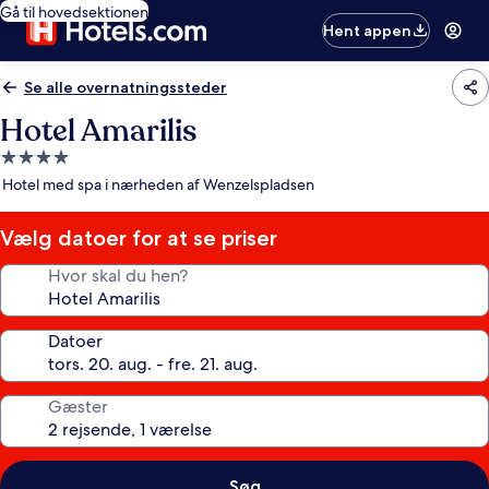
Gå til hovedsektionen
Hent appen
Se alle overnatningssteder
Hotel Amarilis
4.0-
stjernet
Hotel med spa i nærheden af Wenzelspladsen
overnatningssted
Vælg datoer for at se priser
Hvor skal du hen?
Datoer
Gæster
Søg