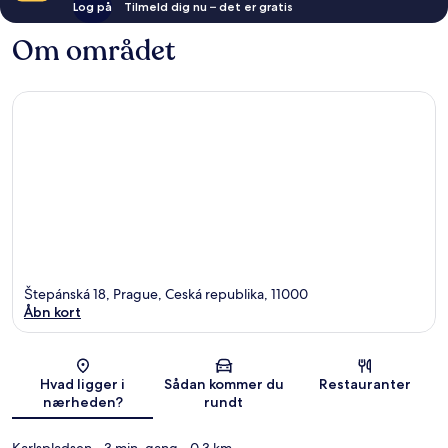
Log på
Tilmeld dig nu – det er gratis
Om området
Štepánská 18, Prague, Ceská republika, 11000
Åbn kort
Kort
Hvad ligger i
Sådan kommer du
Restauranter
nærheden?
rundt
Karlspladsen
- 3 min. gang
- 0.3 km