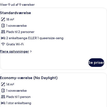
for
Viser 9 ud af 9 værelser
værelser
Indlæs
Et hotelværelse med to senge, en stol
5
Standardværelse
alle
18 m²
billeder
1 soveværelse
af
Standardværelse
Plads til 2 personer
2 enkeltsenge ELLER 1 queensize-seng
Gratis Wi-Fi
Flere
Flere oplysninger
oplysninger
om
Se priser
Standardværelse
Indlæs
Et hotelværelse med en seng, et skrive
6
Economy-værelse (No Daylight)
alle
14 m²
billeder
1 soveværelse
af
Economy-
Plads til 1 person
værelse
1 stor enkeltseng