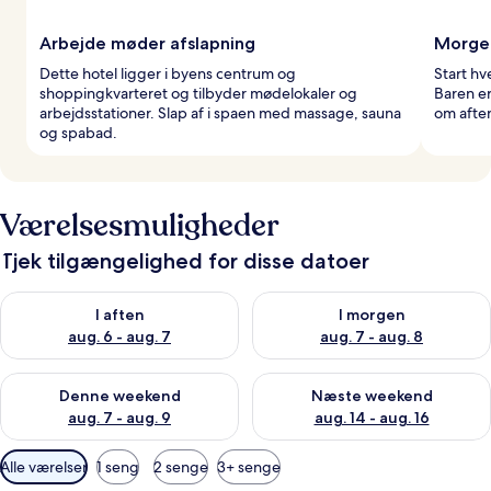
Arbejde møder afslapning
Morge
Dette hotel ligger i byens centrum og
Start h
shoppingkvarteret og tilbyder mødelokaler og
Baren er
arbejdsstationer. Slap af i spaen med massage, sauna
om afte
og spabad.
Værelsesmuligheder
Tjek tilgængelighed for disse datoer
Tjek tilgængelighed for i aften aug. 6 - aug. 7
Tjek tilgængelighed for i morg
I aften
I morgen
aug. 6 - aug. 7
aug. 7 - aug. 8
Tjek tilgængelighed for denne weekend aug. 7 - aug. 9
Tjek tilgængelighed for næste
Denne weekend
Næste weekend
aug. 7 - aug. 9
aug. 14 - aug. 16
Tilgængelige
Alle værelser
1 seng
2 senge
3+ senge
filtre