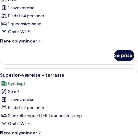
af
Superior-
1 soveværelse
suite
Plads til 4 personer
-
1 queensize-seng
terrasse
Gratis Wi-Fi
Flere
Flere oplysninger
oplysninger
om
Se priser
Superior-
suite
-
Indlæs
Et hotelværelse med seng, skrivebord 
9
terrasse
Superior-værelse - terrasse
alle
Byudsigt
billeder
25 m²
af
Superior-
1 soveværelse
værelse
Plads til 2 personer
-
2 enkeltsenge ELLER 1 queensize-seng
terrasse
Gratis Wi-Fi
Flere
Flere oplysninger
oplysninger