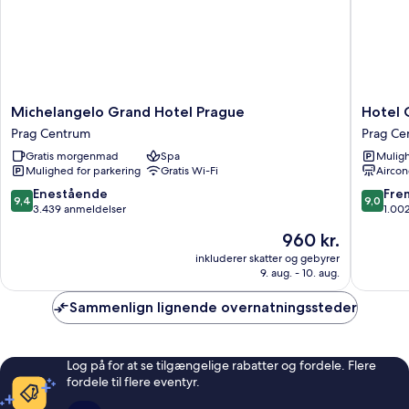
Michelangelo
Hotel
Michelangelo Grand Hotel Prague
Hotel 
Grand
Caesar
Prag Centrum
Prag Ce
Hotel
Prague
Gratis morgenmad
Spa
Muligh
Prague
Prag
Mulighed for parkering
Gratis Wi-Fi
Aircon
Prag
Centru
Centrum
9.4
9.0
Enestående
Fre
9,4
9,0
ud
ud
3.439 anmeldelser
1.00
af
af
Prisen
960 kr.
10,
10,
er
Enestående,
Fremrag
inkluderer skatter og gebyrer
960 kr.
9. aug. - 10. aug.
3.439
1.002
anmeldelser
anmelde
Sammenlign lignende overnatningssteder
Log på for at se tilgængelige rabatter og fordele. Flere
fordele til flere eventyr.