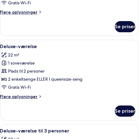
(No
Gratis Wi-Fi
Daylight)
Flere
Flere oplysninger
oplysninger
om
Se priser
Economy-
værelse
(No
Indlæs
Et hotelværelse med en stor seng, en s
5
Daylight)
Deluxe-værelse
alle
22 m²
billeder
1 soveværelse
af
Deluxe-
Plads til 2 personer
værelse
2 enkeltsenge ELLER 1 queensize-seng
Gratis Wi-Fi
Flere
Flere oplysninger
oplysninger
om
Se priser
Deluxe-
værelse
Indlæs
Et hotelværelse med to senge, et skriv
5
Deluxe-værelse til 3 personer
alle