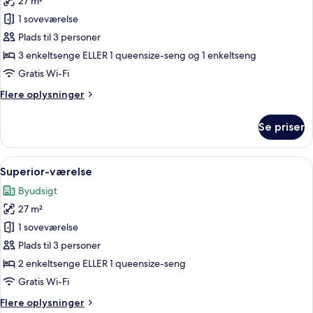
27 m²
billeder
1 soveværelse
af
Deluxe-
Plads til 3 personer
værelse
3 enkeltsenge ELLER 1 queensize-seng og 1 enkeltseng
til
Gratis Wi-Fi
3
Flere
Flere oplysninger
personer
oplysninger
om
Se priser
Deluxe-
værelse
til
Indlæs
Et hotelværelse med seng, sofa, skriv
7
3
Superior-værelse
alle
personer
Byudsigt
billeder
27 m²
af
Superior-
1 soveværelse
værelse
Plads til 3 personer
2 enkeltsenge ELLER 1 queensize-seng
Gratis Wi-Fi
Flere
Flere oplysninger