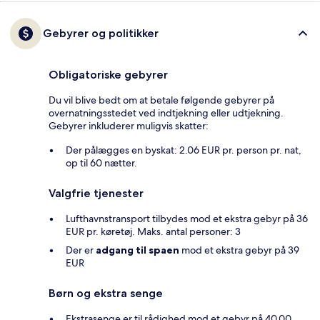
Gebyrer og politikker
Obligatoriske gebyrer
Du vil blive bedt om at betale følgende gebyrer på
overnatningsstedet ved indtjekning eller udtjekning.
Gebyrer inkluderer muligvis skatter:
Der pålægges en byskat: 2.06 EUR pr. person pr. nat,
op til 60 nætter.
Valgfrie tjenester
Lufthavnstransport tilbydes mod et ekstra gebyr på 36
EUR pr. køretøj. Maks. antal personer: 3
Der er
adgang til spaen
mod et ekstra gebyr på 39
EUR
Børn og ekstra senge
Ekstrasenge er til rådighed mod et gebyr på 40.00