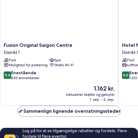
Fusion
Hotel
Fusion Original Saigon Centre
Hotel 
Original
Nikko
Distrikt 1
Distrikt 1
Saigon
Saigon
Pool
Spa
Pool
Centre
Distrikt
Mulighed for parkering
Gratis Wi-Fi
Luftha
Distrikt
1
1
9.4
9.6
Enestående
Ene
9,4
9,6
ud
ud
835 anmeldelser
1.61
af
af
Prisen
1.162 kr.
10,
10,
er
Enestående,
Eneståe
inkluderer skatter og gebyrer
1.162 kr.
1. sep. - 2. sep.
835
1.613
anmeldelser
anmelde
Sammenlign lignende overnatningssteder
Log på for at se tilgængelige rabatter og fordele. Flere
fordele til flere eventyr.