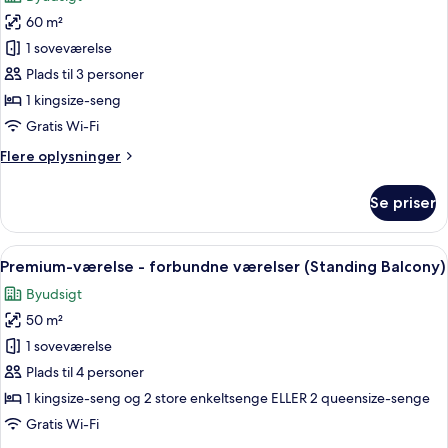
with
billeder
Ben
60 m²
af
Thanh
Signatur-
1 soveværelse
view)
dupleks
Plads til 3 personer
(du
1 kingsize-seng
LAC
Gratis Wi-Fi
Duplex
Flere
Flere oplysninger
Suite)
oplysninger
om
Se priser
Signatur-
dupleks
(du
Indlæs
Et hotelværelse med en stor seng, et 
8
LAC
Premium-værelse - forbundne værelser (Standing Balcony)
alle
Duplex
Byudsigt
Suite)
billeder
50 m²
af
Premium-
1 soveværelse
værelse
Plads til 4 personer
-
1 kingsize-seng og 2 store enkeltsenge ELLER 2 queensize-senge
forbundne
Gratis Wi-Fi
værelser