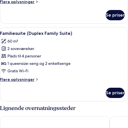
Flere
Flere oplysninger
(Standing
oplysninger
Balcony)
om
Se priser
Premium-
værelse
-
Indlæs
Et hotelværelse med en stor seng, et r
8
forbundne
Familiesuite (Duplex Family Suite)
alle
værelser
60 m²
(Standing
billeder
Balcony)
2 soveværelser
af
Familiesuite
Plads til 4 personer
(Duplex
1 queensize-seng og 2 enkeltsenge
Family
Gratis Wi-Fi
Suite)
Flere
Flere oplysninger
oplysninger
om
Se priser
Familiesuite
(Duplex
Family
Lignende overnatningssteder
Suite)
Fusion Original Saigon Centre
Hotel Ni