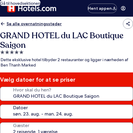
Gå til hovedsektionen
Hent appen
Se alle overnatningssteder
GRAND HOTEL du LAC Boutique
Saigon
5.0-
stjernet
Dette eksklusive hotel tilbyder 2 restauranter og ligger i nærheden af
overnatningssted
Ben Thanh Marked
Vælg datoer for at se priser
Hvor skal du hen?
Datoer
Gæster