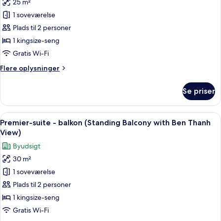
25 m²
af
Premium-
1 soveværelse
værelse
Plads til 2 personer
-
1 kingsize-seng
balkon
Gratis Wi-Fi
(Standing
Flere
Flere oplysninger
Balcony)
oplysninger
om
Se priser
Premium-
værelse
-
Indlæs
Et moderne hotelværelse med en stor 
6
balkon
Premier-suite - balkon (Standing Balcony with Ben Thanh
alle
(Standing
View)
Balcony)
billeder
Byudsigt
af
30 m²
Premier-
1 soveværelse
suite
-
Plads til 2 personer
balkon
1 kingsize-seng
(Standing
Gratis Wi-Fi
Balcony