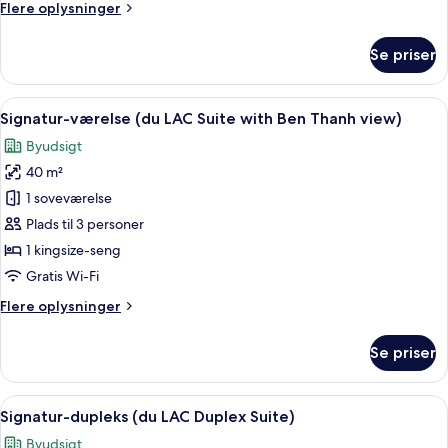
Flere
Flere oplysninger
with
oplysninger
Ben
om
Se priser
Premier-
Thanh
suite
View)
-
Indlæs
Et moderne hotelværelse med en stor 
8
balkon
Signatur-værelse (du LAC Suite with Ben Thanh view)
alle
(Standing
Byudsigt
Balcony
billeder
with
40 m²
af
Ben
Signatur-
1 soveværelse
Thanh
værelse
View)
Plads til 3 personer
(du
1 kingsize-seng
LAC
Gratis Wi-Fi
Suite
Flere
Flere oplysninger
with
oplysninger
Ben
om
Se priser
Thanh
Signatur-
værelse
view)
(du
Indlæs
En moderne stue med en rød sofa, et s
7
LAC
Signatur-dupleks (du LAC Duplex Suite)
alle
Suite
Byudsigt