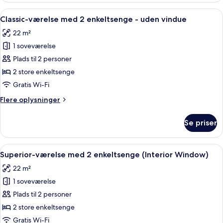
-
Indlæs
Et moderne hotelværelse med en stor se
7
uden
Classic-værelse med 2 enkeltsenge - uden vindue
alle
vindue
22 m²
billeder
1 soveværelse
af
Classic-
Plads til 2 personer
værelse
2 store enkeltsenge
med
Gratis Wi-Fi
2
Flere
Flere oplysninger
enkeltsenge
oplysninger
-
om
Se priser
Classic-
uden
værelse
vindue
med
Indlæs
Et hotelværelse med en stor seng, et 
9
2
Superior-værelse med 2 enkeltsenge (Interior Window)
alle
enkeltsenge
22 m²
-
billeder
uden
1 soveværelse
af
vindue
Superior-
Plads til 2 personer
værelse
2 store enkeltsenge
med
Gratis Wi-Fi