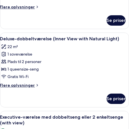
2
Flere
Flere oplysninger
enkeltsenge
oplysninger
(Interior
om
Se priser
Superior-
Window)
værelse
med
Indlæs
Et moderne hotelværelse med en stor s
7
2
Deluxe-dobbeltværelse (Inner View with Natural Light)
alle
enkeltsenge
22 m²
(Interior
billeder
Window)
1 soveværelse
af
Deluxe-
Plads til 2 personer
dobbeltværelse
1 queensize-seng
(Inner
Gratis Wi-Fi
View
Flere
Flere oplysninger
with
oplysninger
Natural
om
Se priser
Deluxe-
Light)
dobbeltværelse
(Inner
Indlæs
Et moderne hotelværelse med en stor s
9
View
Executive-værelse med dobbeltseng eller 2 enkeltsenge
alle
with
(with view)
Natural
billeder