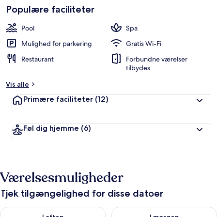
Gæstefavoritter
Populære faciliteter
t
b
Pool
Spa
e
d
Mulighed for parkering
Gratis Wi-Fi
ø
Restaurant
Forbundne værelser
m
tilbydes
t
Vis alle
a
f
Primære faciliteter
(12)
r
e
Føl dig hjemme
(6)
j
s
e
n
d
Værelsesmuligheder
e
Tjek tilgængelighed for disse datoer
Tjek tilgængelighed for i aften aug. 8 - aug. 9
Tjek tilgængelighed for i morg