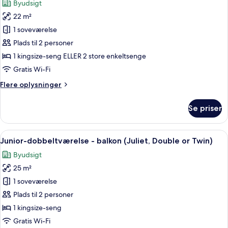
Byudsigt
Light)
af
22 m²
Executive-
1 soveværelse
værelse
med
Plads til 2 personer
dobbeltseng
1 kingsize-seng ELLER 2 store enkeltsenge
eller
Gratis Wi-Fi
2
Flere
Flere oplysninger
enkeltsenge
oplysninger
(with
om
Se priser
Executive-
view)
værelse
med
Indlæs
Et hotelværelse med en stor seng, et 
8
dobbeltseng
Junior-dobbeltværelse - balkon (Juliet, Double or Twin)
alle
eller
Byudsigt
2
billeder
enkeltsenge
25 m²
af
(with
Junior-
1 soveværelse
view)
dobbeltværelse
Plads til 2 personer
-
1 kingsize-seng
balkon
Gratis Wi-Fi