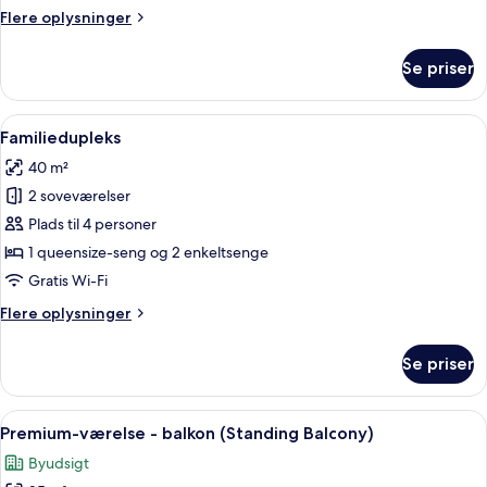
(Juliet,
Flere
Flere oplysninger
Double
oplysninger
or
om
Se priser
Twin)
Junior-
dobbeltværelse
-
Indlæs
Et hotelværelse med to senge, et fjern
5
balkon
Familiedupleks
alle
(Juliet,
40 m²
Double
billeder
or
2 soveværelser
af
Twin)
Familiedupleks
Plads til 4 personer
1 queensize-seng og 2 enkeltsenge
Gratis Wi-Fi
Flere
Flere oplysninger
oplysninger
om
Se priser
Familiedupleks
Indlæs
Et moderne hotelværelse med en stor s
7
Premium-værelse - balkon (Standing Balcony)
alle
Byudsigt
billeder