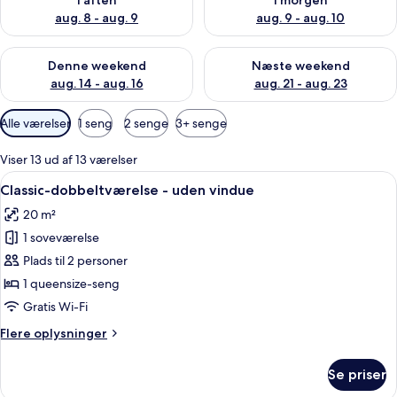
I aften
I morgen
aug. 8 - aug. 9
aug. 9 - aug. 10
Tjek tilgængelighed for denne weekend aug. 14 - aug. 16
Tjek tilgængelighed for næste
Denne weekend
Næste weekend
aug. 14 - aug. 16
aug. 21 - aug. 23
Tilgængelige
Alle værelser
1 seng
2 senge
3+ senge
filtre
for
Viser 13 ud af 13 værelser
værelser
Indlæs
Et moderne hotelværelse med en stor se
6
Classic-dobbeltværelse - uden vindue
alle
20 m²
billeder
1 soveværelse
af
Classic-
Plads til 2 personer
dobbeltværelse
1 queensize-seng
-
Gratis Wi-Fi
uden
Flere
Flere oplysninger
vindue
oplysninger
om
Se priser
Classic-
dobbeltværelse