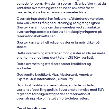
egnede for børn. Hvis du har spørgsmål, anbefaler vi, at du
kontakter overnatningsstedet inden ankomst for at
bekræfte, at de har et passende værelse til dig.
Overnatningsstedet har forbundne/tilstødende værelser,
som kan være til rådighed, afhængig af tilgængelighed.
Gæster kan anmode om disse værelser ved at kontakte
overnatningsstedet direkte via kontaktoplysningerne på
reservationsbekræftelsen.
Gæster kan være helt rolige, da der er brandslukker på
stedet.
Dette overnatningssted tager mod gæster af alle seksuelle
orienteringer og kønsidentiteter (LGBTQ+-venligt).
Dette overnatningssted accepterer kreditkort og
kontanter.
Godkendte kreditkort: Visa, Mastercard, American
Express, JCB International, Union Pay
Hvis du afbestiller din reservation, er dette underlagt
værtens afbestillingspolitik. I overensstemmelse med EU's
regler om forbrugerrettigheder er reservation af
overnatning ikke omfattet af fortrydelsesretten.
Også kendt som