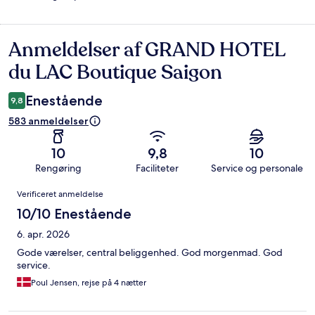
Anmeldelser af GRAND HOTEL
Anmeldelser
du LAC Boutique Saigon
Enestående
9,8
583 anmeldelser
10
9,8
10
Rengøring
Faciliteter
Service og personale
Anmeldelser
Verificeret anmeldelse
10/10 Enestående
6. apr. 2026
Gode værelser, central beliggenhed. God morgenmad. God
service.
Poul Jensen, rejse på 4 nætter