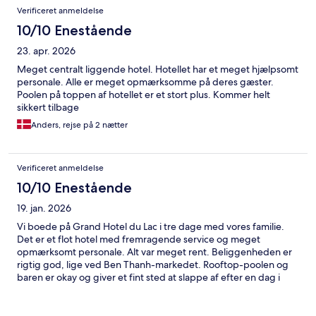
Verificeret anmeldelse
10/10 Enestående
23. apr. 2026
Meget centralt liggende hotel. Hotellet har et meget hjælpsomt
personale. Alle er meget opmærksomme på deres gæster.
Poolen på toppen af hotellet er et stort plus. Kommer helt
sikkert tilbage
Anders, rejse på 2 nætter
Verificeret anmeldelse
10/10 Enestående
19. jan. 2026
Vi boede på Grand Hotel du Lac i tre dage med vores familie.
Det er et flot hotel med fremragende service og meget
opmærksomt personale. Alt var meget rent. Beliggenheden er
rigtig god, lige ved Ben Thanh-markedet. Rooftop-poolen og
baren er okay og giver et fint sted at slappe af efter en dag i
byen. Morgenmaden var i en klasse for sig selv og et klart
højdepunkt under opholdet.