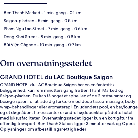
Ben Thanh Marked
- 1 min. gang
- 0.1 km
Saigon-pladsen
- 5 min. gang
- 0.5 km
Pham Ngu Lao Street
- 7 min. gang
- 0.6 km
Dong Khoi Street
- 8 min. gang
- 0.8 km
Bùi Viện Gågade
- 10 min. gang
- 0.9 km
Om overnatningsstedet
GRAND HOTEL du LAC Boutique Saigon
GRAND HOTEL du LAC Boutique Saigon har en en fantastisk
beliggenhed, kun fem minutters gang fra Ben Thanh Marked og
Saigon-pladsen. Du kan få noget at spise i en af de 2 restauranter og
besøge spaen for at lade dig forkæle med deep tissue-massage, body
wrap-behandlinger eller aromaterapi. En udendørs pool, en bar/lounge
og et døgnåbent fitnesscenter er andre højdepunkter på dette hotel
med luksusfaciliteter. Overnatningsstedet ligger kun en kort gåtur fra
offentlig transport: Ben Thanh Station ligger 3 minutter væk og Opera
House Metrostation ligger 6 minutter derfra.
Oplysninger om afbestillingsrettigheder