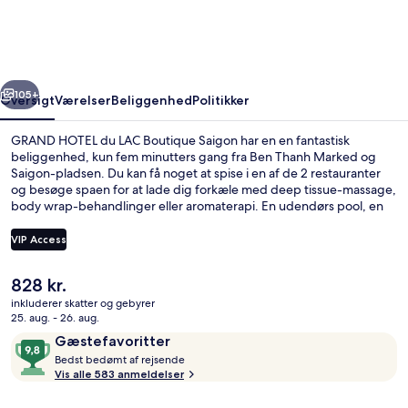
LAC
Boutique
Saigon
rige
Næste
105+
Oversigt
Værelser
Beliggenhed
Politikker
GRAND HOTEL du LAC Boutique Saigon har en en fantastisk
beliggenhed, kun fem minutters gang fra Ben Thanh Marked og
Saigon-pladsen. Du kan få noget at spise i en af de 2 restauranter
og besøge spaen for at lade dig forkæle med deep tissue-massage,
body wrap-behandlinger eller aromaterapi. En udendørs pool, en
bar/lounge og et døgnåbent fitnesscenter er andre højdepunkter
på dette hotel med luksusfaciliteter. Overnatningsstedet ligger kun
VIP Access
en kort gåtur fra offentlig transport: Ben Thanh Station ligger 3
minutter væk og Opera House Metrostation ligger 6 minutter
Den
828 kr.
derfra.
Udendørs pool
nuværende
inkluderer skatter og gebyrer
pris
25. aug. - 26. aug.
er
Anmeldelser
9,8
Gæstefavoritter
828 kr.
B
ud
Bedst bedømt af rejsende
e
Vis alle 583 anmeldelser
af
d
10,
s