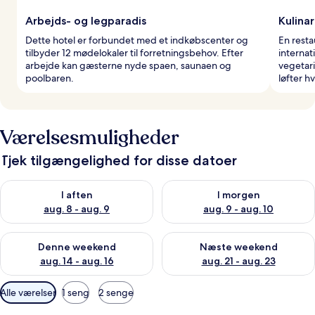
Arbejds- og legparadis
Kulina
Dette hotel er forbundet med et indkøbscenter og
En resta
tilbyder 12 mødelokaler til forretningsbehov. Efter
internat
arbejde kan gæsterne nyde spaen, saunaen og
vegetar
poolbaren.
løfter h
Værelsesmuligheder
Tjek tilgængelighed for disse datoer
Tjek tilgængelighed for i aften aug. 8 - aug. 9
Tjek tilgængelighed for i morg
I aften
I morgen
aug. 8 - aug. 9
aug. 9 - aug. 10
Tjek tilgængelighed for denne weekend aug. 14 - aug. 16
Tjek tilgængelighed for næste
Denne weekend
Næste weekend
aug. 14 - aug. 16
aug. 21 - aug. 23
Tilgængelige
Alle værelser
1 seng
2 senge
filtre