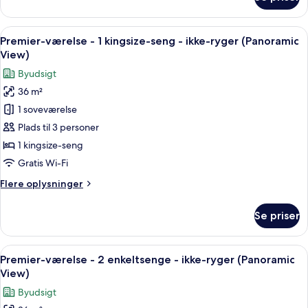
Access)
Presidential-
suite
-
Indlæs
Et hotelværelse med en stor seng, et 
6
2
Premier-værelse - 1 kingsize-seng - ikke-ryger (Panoramic
alle
soveværelser
View)
(Club
billeder
Byudsigt
Lounge
af
Access)
36 m²
Premier-
1 soveværelse
værelse
-
Plads til 3 personer
1
1 kingsize-seng
kingsize-
Gratis Wi-Fi
seng
Flere
Flere oplysninger
-
oplysninger
ikke-
om
Se priser
Premier-
ryger
værelse
(Panoramic
-
Indlæs
Et moderne hotelværelse med to senge
View)
8
1
Premier-værelse - 2 enkeltsenge - ikke-ryger (Panoramic
alle
kingsize-
View)
seng
billeder
Byudsigt
-
af
ikke-