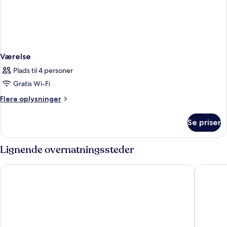
Værelse
Plads til 4 personer
Gratis Wi-Fi
Flere
Flere oplysninger
oplysninger
om
Se priser
Værelse
Lignende overnatningssteder
The Reverie Saigon - The Leading Hotels of the World
Hotel Ni