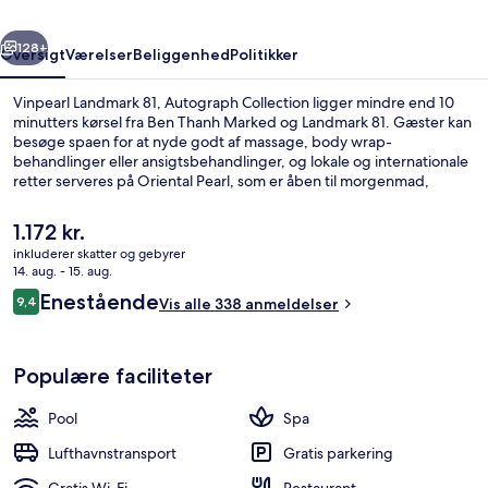
rige
Næste
128+
Oversigt
Værelser
Beliggenhed
Politikker
Vinpearl Landmark 81, Autograph Collection ligger mindre end 10
minutters kørsel fra Ben Thanh Marked og Landmark 81. Gæster kan
besøge spaen for at nyde godt af massage, body wrap-
behandlinger eller ansigtsbehandlinger, og lokale og internationale
retter serveres på Oriental Pearl, som er åben til morgenmad,
frokost og aftensmad. En udendørs pool, en bar ved poolen og et
døgnåbent fitnesscenter er andre højdepunkter på dette hotel
Den
1.172 kr.
med luksusfaciliteter. Rejsende har kun godt at sige om stedets
nuværende
inkluderer skatter og gebyrer
hjælpsomme personale. Offentlig transport ligger kun en kort gåtur
pris
14. aug. - 15. aug.
væk: Tan Cang Metrostation ligger 8 minutter væk og Van Thanh
Mødefaciliteter
er
Anmeldelser
Park Metrostation ligger 14 minutter derfra.
Enestående
9,4
Vis alle 338 anmeldelser
1.172 kr.
9,4 ud af 10.
Populære faciliteter
Pool
Spa
Lufthavnstransport
Gratis parkering