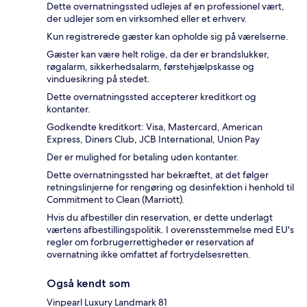
Dette overnatningssted udlejes af en professionel vært,
der udlejer som en virksomhed eller et erhverv.
Kun registrerede gæster kan opholde sig på værelserne.
Gæster kan være helt rolige, da der er brandslukker,
røgalarm, sikkerhedsalarm, førstehjælpskasse og
vinduesikring på stedet.
Dette overnatningssted accepterer kreditkort og
kontanter.
Godkendte kreditkort: Visa, Mastercard, American
Express, Diners Club, JCB International, Union Pay
Der er mulighed for betaling uden kontanter.
Dette overnatningssted har bekræftet, at det følger
retningslinjerne for rengøring og desinfektion i henhold til
Commitment to Clean (Marriott).
Hvis du afbestiller din reservation, er dette underlagt
værtens afbestillingspolitik. I overensstemmelse med EU's
regler om forbrugerrettigheder er reservation af
overnatning ikke omfattet af fortrydelsesretten.
Også kendt som
Vinpearl Luxury Landmark 81