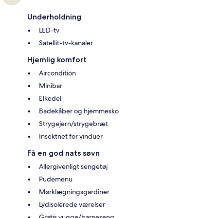
Underholdning
LED-tv
Satellit-tv-kanaler
Hjemlig komfort
Aircondition
Minibar
Elkedel
Badekåber og hjemmesko
Strygejern/strygebræt
Insektnet for vinduer
Få en god nats søvn
Allergivenligt sengetøj
Pudemenu
Mørklægningsgardiner
Lydisolerede værelser
Gratis vugge/barneseng