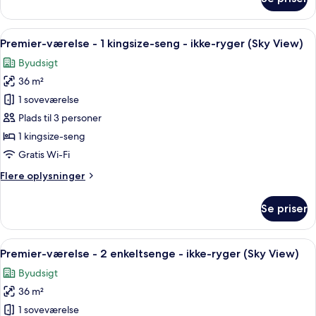
Panorama-
ryger
suite
-
-
Indlæs
Et hotelværelse med en stor seng, et s
adgang
7
1
Premier-værelse - 1 kingsize-seng - ikke-ryger (Sky View)
alle
til
kingsize-
Byudsigt
seng
billeder
Club-
-
36 m²
af
lounge
ikke-
Premier-
1 soveværelse
ryger
værelse
-
Plads til 3 personer
adgang
-
1 kingsize-seng
til
1
Gratis Wi-Fi
Club-
kingsize-
lounge
Flere
Flere oplysninger
seng
oplysninger
-
om
Se priser
ikke-
Premier-
værelse
ryger
-
Indlæs
Et hotelværelse med to senge, et skriv
(Sky
7
1
Premier-værelse - 2 enkeltsenge - ikke-ryger (Sky View)
alle
View)
kingsize-
Byudsigt
seng
billeder
-
36 m²
af
ikke-
Premier-
1 soveværelse
ryger