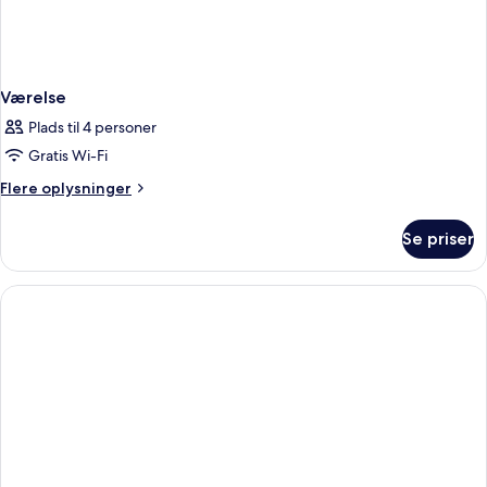
Værelse
Plads til 4 personer
Gratis Wi-Fi
Flere
Flere oplysninger
oplysninger
om
Se priser
Værelse