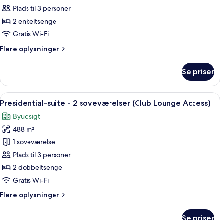
værelse
(Sky
Plads til 3 personer
View)
-
2 enkeltsenge
2
Gratis Wi-Fi
enkeltsenge
Flere
Flere oplysninger
-
oplysninger
ikke-
om
Se priser
ryger
Premier-
værelse
(Sky
-
Indlæs
Et moderne hotelværelse med en stor 
View)
11
2
Presidential-suite - 2 soveværelser (Club Lounge Access)
alle
enkeltsenge
Byudsigt
-
billeder
ikke-
488 m²
af
ryger
Presidential-
1 soveværelse
(Sky
suite
View)
Plads til 3 personer
-
2 dobbeltsenge
2
Gratis Wi-Fi
soveværelser
Flere
Flere oplysninger
(Club
oplysninger
Lounge
om
Se priser