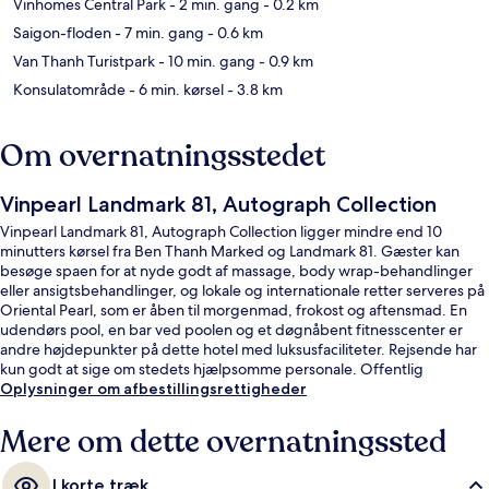
Vinhomes Central Park
- 2 min. gang
- 0.2 km
Saigon-floden
- 7 min. gang
- 0.6 km
Van Thanh Turistpark
- 10 min. gang
- 0.9 km
Konsulatområde
- 6 min. kørsel
- 3.8 km
Om overnatningsstedet
Vinpearl Landmark 81, Autograph Collection
Vinpearl Landmark 81, Autograph Collection ligger mindre end 10
minutters kørsel fra Ben Thanh Marked og Landmark 81. Gæster kan
besøge spaen for at nyde godt af massage, body wrap-behandlinger
eller ansigtsbehandlinger, og lokale og internationale retter serveres på
Oriental Pearl, som er åben til morgenmad, frokost og aftensmad. En
udendørs pool, en bar ved poolen og et døgnåbent fitnesscenter er
andre højdepunkter på dette hotel med luksusfaciliteter. Rejsende har
kun godt at sige om stedets hjælpsomme personale. Offentlig
transport ligger kun en kort gåtur væk: Tan Cang Metrostation ligger 8
Oplysninger om afbestillingsrettigheder
minutter væk og Van Thanh Park Metrostation ligger 14 minutter derfra.
Mere om dette overnatningssted
I korte træk