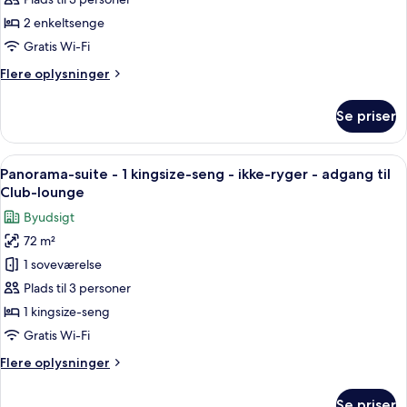
View)
-
2 enkeltsenge
2
Gratis Wi-Fi
enkeltsenge
Flere
Flere oplysninger
-
oplysninger
ikke-
om
Se priser
ryger
Club-
værelse
(Sky
-
Indlæs
Et moderne hotelværelse med en stor se
View)
10
2
Panorama-suite - 1 kingsize-seng - ikke-ryger - adgang til
alle
enkeltsenge
Club-lounge
-
billeder
Byudsigt
ikke-
af
ryger
72 m²
Panorama-
(Sky
1 soveværelse
suite
View)
-
Plads til 3 personer
1
1 kingsize-seng
kingsize-
Gratis Wi-Fi
seng
Flere
Flere oplysninger
-
oplysninger
ikke-
om
Se priser