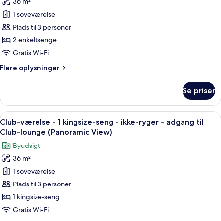
36 m²
Premier-
ryger
1 soveværelse
værelse
(Panoramic
View)
-
Plads til 3 personer
2
2 enkeltsenge
enkeltsenge
Gratis Wi-Fi
-
Flere
Flere oplysninger
ikke-
oplysninger
ryger
om
Se priser
Premier-
(Panoramic
værelse
View)
-
Indlæs
Et hotelværelse med en stor seng, et s
9
2
Club-værelse - 1 kingsize-seng - ikke-ryger - adgang til
alle
enkeltsenge
Club-lounge (Panoramic View)
-
billeder
Byudsigt
ikke-
af
ryger
36 m²
Club-
(Panoramic
1 soveværelse
værelse
View)
-
Plads til 3 personer
1
1 kingsize-seng
kingsize-
Gratis Wi-Fi
seng