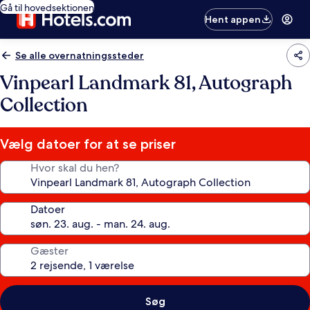
Gå til hovedsektionen
Hent appen
Se alle overnatningssteder
Vinpearl Landmark 81, Autograph
Collection
Vælg datoer for at se priser
Hvor skal du hen?
Datoer
Gæster
Søg