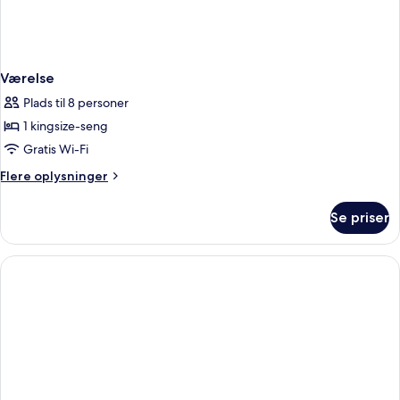
Værelse
Plads til 8 personer
1 kingsize-seng
Gratis Wi-Fi
Flere
Flere oplysninger
oplysninger
om
Se priser
Værelse