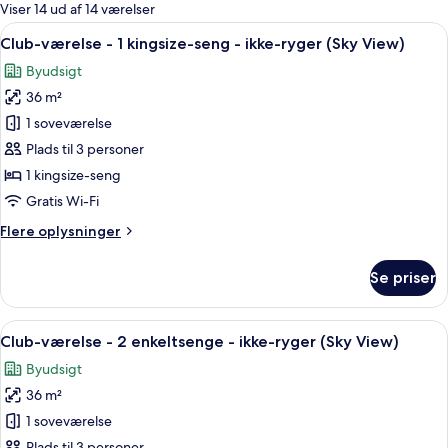
for
Viser 14 ud af 14 værelser
værelser
Indlæs
Et hotelværelse med en stor seng, et s
8
Club-værelse - 1 kingsize-seng - ikke-ryger (Sky View)
alle
Byudsigt
billeder
36 m²
af
Club-
1 soveværelse
værelse
Plads til 3 personer
-
1 kingsize-seng
1
Gratis Wi-Fi
kingsize-
Flere
Flere oplysninger
seng
oplysninger
-
om
Se priser
ikke-
Club-
værelse
ryger
-
Indlæs
Et hotelværelse med to senge, et skriv
(Sky
8
1
Club-værelse - 2 enkeltsenge - ikke-ryger (Sky View)
alle
View)
kingsize-
Byudsigt
seng
billeder
-
36 m²
af
ikke-
Club-
1 soveværelse
ryger
værelse
(Sky
Plads til 3 personer