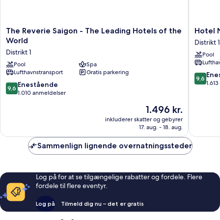
The
Hotel
The Reverie Saigon - The Leading Hotels of the
Hotel 
Reverie
Nikko
World
Distrikt 1
Saigon
Saigon
Distrikt 1
Pool
-
Distrikt
Luftha
The
Pool
Spa
1
Lufthavnstransport
Gratis parkering
Leading
9.6
Ene
9,6
Hotels
ud
1.61
9.6
Enestående
9,6
of
af
ud
1.010 anmeldelser
the
10,
af
Prisen
1.496 kr.
World
Eneståe
10,
er
Distrikt
1.613
Enestående,
inkluderer skatter og gebyrer
1.496 kr.
1
anmelde
17. aug. - 18. aug.
1.010
anmeldelser
Sammenlign lignende overnatningssteder
Log på for at se tilgængelige rabatter og fordele. Flere
fordele til flere eventyr.
Log på
Tilmeld dig nu – det er gratis