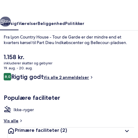
Tour
de
rige
Næste
Garde
31+
Oversigt
Værelser
Beliggenhed
Politikker
Fra Lyon Country House - Tour de Garde er der mindre end et
kvarters kørsel til Part Dieu Indkøbscenter og Bellecour-pladsen.
Den
1.158 kr.
nuværende
inkluderer skatter og gebyrer
pris
19. aug. - 20. aug.
er
Anmeldelser
Rigtig godt
8,0
Vis alle 2 anmeldelser
1.158 kr.
8,0 ud af 10.
Hus - 2 soveværelser (Tour de Garde)
Populære faciliteter
Ikke-ryger
Vis alle
Primære faciliteter
(2)