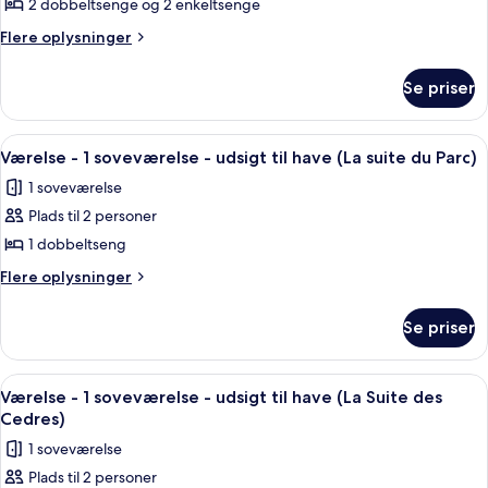
Hus
2 dobbeltsenge og 2 enkeltsenge
-
Flere
Flere oplysninger
2
oplysninger
om
soveværelser
Se priser
Hus
(Tour
-
de
2
Indlæs
Et soveværelse med en turkis væg, et m
11
Garde)
soveværelser
Værelse - 1 soveværelse - udsigt til have (La suite du Parc)
alle
(Tour
1 soveværelse
de
billeder
Garde)
Plads til 2 personer
af
Værelse
1 dobbeltseng
-
Flere
Flere oplysninger
1
oplysninger
om
soveværelse
Se priser
Værelse
-
-
udsigt
1
Indlæs
En seng med et mønstret dynebetræk,
9
til
soveværelse
Værelse - 1 soveværelse - udsigt til have (La Suite des
alle
-
have
Cedres)
udsigt
billeder
(La
1 soveværelse
til
af
suite
have
Plads til 2 personer
Værelse