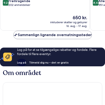
-
Saint
9.2
8.4
Fremragende
Alle
9,2
8,4
Rhône
Clair
ud
ud
202 anmeldelser
951 
af
af
10,
10,
Prisen
650 kr.
Fremragende,
Alletider
er
202
951
inkluderer skatter og gebyrer
650 kr.
anmeldelser
anmelde
16. aug. - 17. aug.
Sammenlign lignende overnatningssteder
Log på for at se tilgængelige rabatter og fordele. Flere
fordele til flere eventyr.
Log på
Tilmeld dig nu – det er gratis
Om området