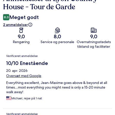
House - Tour de Garde
Meget godt
8,0
2 anmeldelser
9,0
8,0
9,0
Rengøring
Service og personale
Overnatningsstedets
tilstand og faciliteter
Anmeldelser
Verificeret anmeldelse
10/10 Enestående
20. apr. 2026
Oversæt med Google
Everything excellent, Jean-Maxime goes above & beyond at all
times…most everything you might need is only a 15-20 minute
walk away!
Michael, rejse på 1 nat
Verificeret anmeldelse