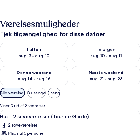
Værelsesmuligheder
Tjek tilgængelighed for disse datoer
Tjek tilgængelighed for i aften aug. 9 - aug. 10
Tjek tilgængelighed for i morg
I aften
I morgen
aug. 9 - aug. 10
aug. 10 - aug. 11
Tjek tilgængelighed for denne weekend aug. 14 - aug. 16
Tjek tilgængelighed for næste
Denne weekend
Næste weekend
aug. 14 - aug. 16
aug. 21 - aug. 23
Tilgængelige
Alle værelser
3+ senge
1 seng
filtre
for
Viser 3 ud af 3 værelser
værelser
Indlæs
En hyggelig stue med en gul sofa, træbj
14
Hus - 2 soveværelser (Tour de Garde)
alle
2 soveværelser
billeder
Plads til 6 personer
af