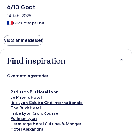
6/10 Godt
14. feb. 2025
Gilles, rejse på 1 nat
Vis 2 anmeldelser
Find inspiration
Overnatningssteder
L
Radisson Blu Hotel Lyon
i
L
Le Phenix Hotel
n
i
L
Ibis Lyon Caluire Cité Internationale
k
n
i
L
The Ruck Hotel
å
k
n
i
L
Tribe Lyon Croix Rousse
b
å
k
n
i
L
Pullman Lyon
n
b
å
k
n
i
L
L'ermitage Hôtel Cuisine-à-Manger
e
n
b
å
k
n
i
L
Hôtel Alexandra