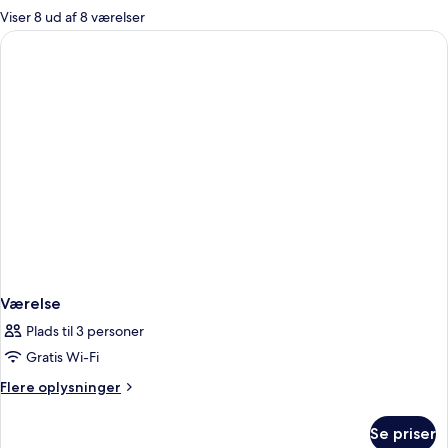
for
Viser 8 ud af 8 værelser
værelser
Værelse
Plads til 3 personer
Gratis Wi-Fi
Flere
Flere oplysninger
oplysninger
om
Se priser
Værelse