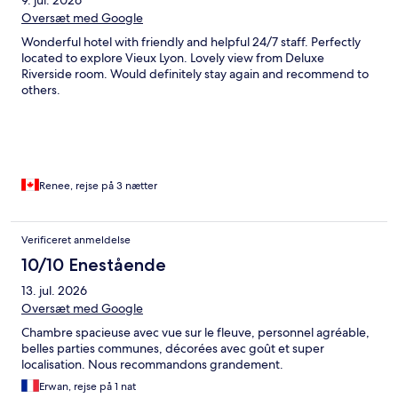
Oversæt med Google
Wonderful hotel with friendly and helpful 24/7 staff. Perfectly
located to explore Vieux Lyon. Lovely view from Deluxe
Riverside room. Would definitely stay again and recommend to
others.
Renee, rejse på 3 nætter
Verificeret anmeldelse
10/10 Enestående
13. jul. 2026
Oversæt med Google
Chambre spacieuse avec vue sur le fleuve, personnel agréable,
belles parties communes, décorées avec goût et super
localisation. Nous recommandons grandement.
Erwan, rejse på 1 nat