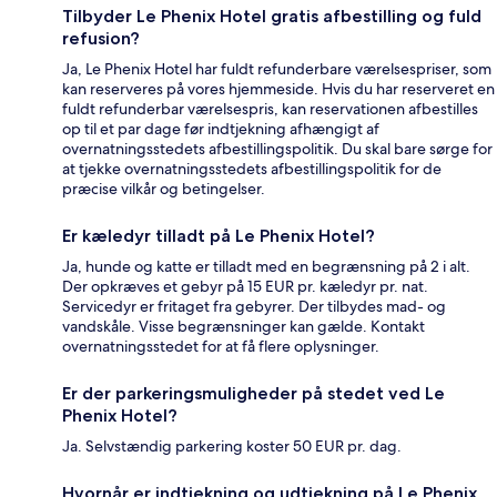
Tilbyder Le Phenix Hotel gratis afbestilling og fuld
refusion?
Ja, Le Phenix Hotel har fuldt refunderbare værelsespriser, som
kan reserveres på vores hjemmeside. Hvis du har reserveret en
fuldt refunderbar værelsespris, kan reservationen afbestilles
op til et par dage før indtjekning afhængigt af
overnatningsstedets afbestillingspolitik. Du skal bare sørge for
at tjekke overnatningsstedets afbestillingspolitik for de
præcise vilkår og betingelser.
Er kæledyr tilladt på Le Phenix Hotel?
Ja, hunde og katte er tilladt med en begrænsning på 2 i alt.
Der opkræves et gebyr på 15 EUR pr. kæledyr pr. nat.
Servicedyr er fritaget fra gebyrer. Der tilbydes mad- og
vandskåle. Visse begrænsninger kan gælde. Kontakt
overnatningsstedet for at få flere oplysninger.
Er der parkeringsmuligheder på stedet ved Le
Phenix Hotel?
Ja. Selvstændig parkering koster 50 EUR pr. dag.
Hvornår er indtjekning og udtjekning på Le Phenix