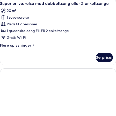
Indlæs
5
udsigt
Superior-værelse med dobbeltseng eller 2 enkeltsenge
alle
til
20 m²
flod
billeder
1 soveværelse
af
Superior-
Plads til 2 personer
værelse
1 queensize-seng ELLER 2 enkeltsenge
med
Gratis Wi-Fi
dobbeltseng
Flere
Flere oplysninger
eller
oplysninger
2
om
Se priser
Superior-
enkeltsenge
værelse
med
dobbeltseng
eller
2
enkeltsenge