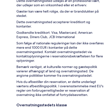
Dette overnatningssted udlejes af en professionel vært,
der udlejer som en virksomhed eller et erhverv.
Gæster kan være helt rolige, da der er brandslukker på
stedet.
Dette overnatningssted accepterer kreditkort og
kontanter.
Godkendte kreditkort: Visa, Mastercard, American
Express, Diners Club, JCB International
Som følge af nationale reguleringer kan der ikke overføres
mere end 1000 EUR i kontanter på dette
overnatningssted. Kontakt overnatningsstedet via
kontaktoplysningerne i reservationsbekræftelsen for flere
oplysninger.
Bemærk venligst, at kulturelle normer og gæstepolitik
varierer afhængigt af land og overnatningssted. De
angivne politikker kommer fra overnatningsstedet.
Hvis du afbestiller din reservation, er dette underlagt
værtens afbestillingspolitik. I overensstemmelse med EU's
regler om forbrugerrettigheder er reservation af
overnatning ikke omfattet af fortrydelsesretten.
Overnatningsstedets klasse