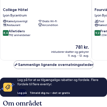
Collège
Fourvièr
Collège Hôtel
Fourvi
Hôtel
Hôtel
Lyon Bycentrum
Lyon By
Lyon
Lyon
Kæledyrsvenligt
Gratis Wi-Fi
Pool
Bycentrum
Lyon
Restaurant
Aircondition
Kæledy
Bycent
8.4
9.2
Alletiders
Fre
8,4
9,2
ud
ud
792 anmeldelser
1.01
af
af
10,
10,
Prisen
781 kr.
Alletiders,
Fremrag
er
inkluderer skatter og gebyrer
792
1.014
781 kr.
11. aug. - 12. aug.
anmeldelser
anmelde
Sammenlign lignende overnatningssteder
Log på for at se tilgængelige rabatter og fordele. Flere
fordele til flere eventyr.
Log på
Tilmeld dig nu – det er gratis
Om området