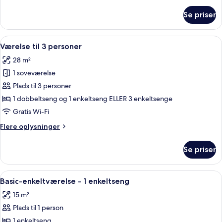
om
Se priser
Classic-
dobbeltværelse
-
Indlæs
Et hotelværelse med to senge, en pejs,
6
1
Værelse til 3 personer
alle
dobbeltseng
28 m²
billeder
1 soveværelse
af
Værelse
Plads til 3 personer
til
1 dobbeltseng og 1 enkeltseng ELLER 3 enkeltsenge
3
Gratis Wi-Fi
personer
Flere
Flere oplysninger
oplysninger
om
Se priser
Værelse
til
3
Indlæs
Et soveværelse med en seng, et træskri
5
personer
Basic-enkeltværelse - 1 enkeltseng
alle
15 m²
billeder
Plads til 1 person
af
Basic-
1 enkeltseng