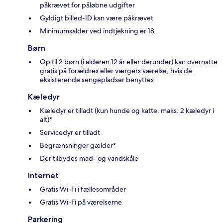
påkrævet for påløbne udgifter
Gyldigt billed-ID kan være påkrævet
Minimumsalder ved indtjekning er 18
Børn
Op til 2 børn (i alderen 12 år eller derunder) kan overnatte
gratis på forældres eller værgers værelse, hvis de
eksisterende sengepladser benyttes
Kæledyr
Kæledyr er tilladt (kun hunde og katte, maks. 2 kæledyr i
alt)*
Servicedyr er tilladt
Begrænsninger gælder*
Der tilbydes mad- og vandskåle
Internet
Gratis Wi-Fi i fællesområder
Gratis Wi-Fi på værelserne
Parkering