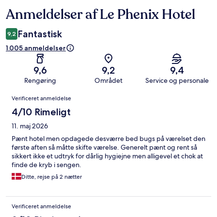
Anmeldelser af Le Phenix Hotel
Anmeldelser
Fantastisk
9,2
1.005 anmeldelser
9,6
9,2
9,4
Rengøring
Området
Service og personale
Anmeldelser
Verificeret anmeldelse
4/10 Rimeligt
11. maj 2026
Pænt hotel men opdagede desværre bed bugs på værelset den
første aften så måtte skifte værelse. Generelt pænt og rent så
sikkert ikke et udtryk for dårlig hygiejne men alligevel et chok at
finde de kryb i sengen.
Ditte, rejse på 2 nætter
Verificeret anmeldelse