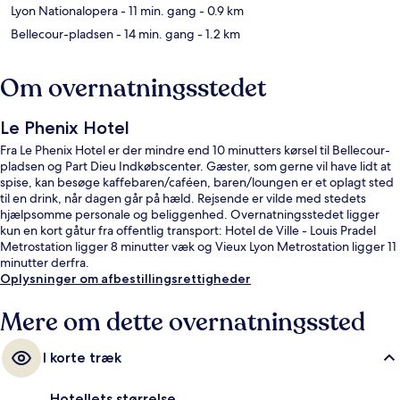
Lyon Nationalopera
- 11 min. gang
- 0.9 km
Bellecour-pladsen
- 14 min. gang
- 1.2 km
Om overnatningsstedet
Le Phenix Hotel
Fra Le Phenix Hotel er der mindre end 10 minutters kørsel til Bellecour-
pladsen og Part Dieu Indkøbscenter. Gæster, som gerne vil have lidt at
spise, kan besøge kaffebaren/caféen, baren/loungen er et oplagt sted
til en drink, når dagen går på hæld. Rejsende er vilde med stedets
hjælpsomme personale og beliggenhed. Overnatningsstedet ligger
kun en kort gåtur fra offentlig transport: Hotel de Ville - Louis Pradel
Metrostation ligger 8 minutter væk og Vieux Lyon Metrostation ligger 11
minutter derfra.
Oplysninger om afbestillingsrettigheder
Mere om dette overnatningssted
I korte træk
Hotellets størrelse