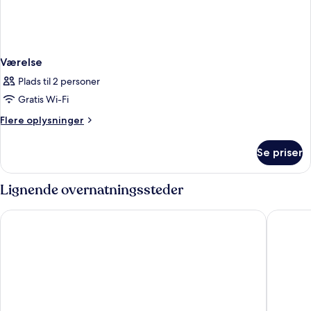
Værelse
Plads til 2 personer
Gratis Wi-Fi
Flere
Flere oplysninger
oplysninger
om
Se priser
Værelse
Lignende overnatningssteder
Collège Hôtel
Fourvièr