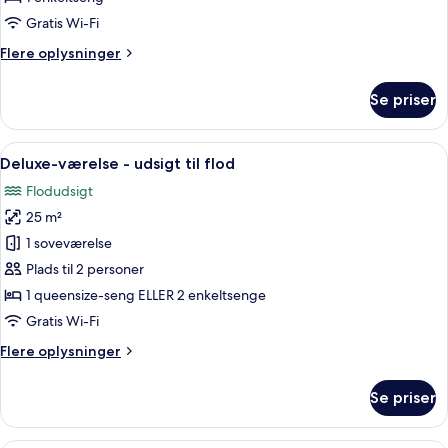
enkeltværelse
Gratis Wi-Fi
-
Flere
Flere oplysninger
1
oplysninger
enkeltseng
om
Se priser
Basic-
enkeltværelse
-
Indlæs
Et moderne hotelværelse med en stor s
7
1
Deluxe-værelse - udsigt til flod
alle
enkeltseng
Flodudsigt
billeder
25 m²
af
Deluxe-
1 soveværelse
værelse
Plads til 2 personer
-
1 queensize-seng ELLER 2 enkeltsenge
udsigt
Gratis Wi-Fi
til
Flere
Flere oplysninger
flod
oplysninger
om
Se priser
Deluxe-
værelse
-
Et hotelværelse med en stor seng, et