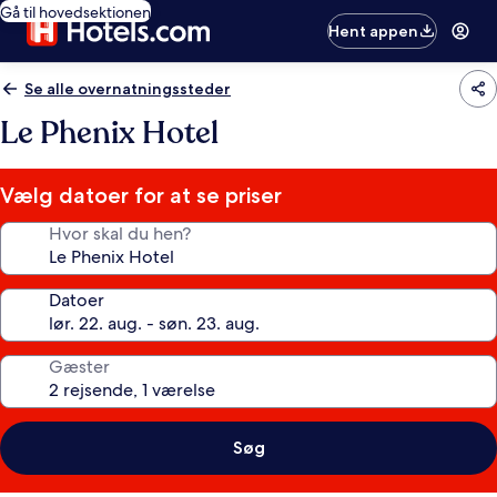
Gå til hovedsektionen
Hent appen
Se alle overnatningssteder
Le Phenix Hotel
Vælg datoer for at se priser
Hvor skal du hen?
Datoer
Gæster
Søg