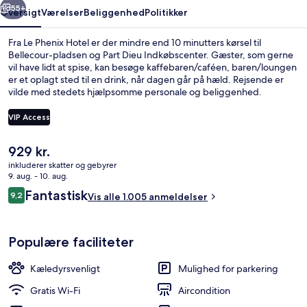
55+
Oversigt
Værelser
Beliggenhed
Politikker
Fra Le Phenix Hotel er der mindre end 10 minutters kørsel til
Bellecour-pladsen og Part Dieu Indkøbscenter. Gæster, som gerne
vil have lidt at spise, kan besøge kaffebaren/caféen, baren/loungen
er et oplagt sted til en drink, når dagen går på hæld. Rejsende er
vilde med stedets hjælpsomme personale og beliggenhed.
Overnatningsstedet ligger kun en kort gåtur fra offentlig transport:
Hotel de Ville - Louis Pradel Metrostation ligger 8 minutter væk og
VIP Access
Vieux Lyon Metrostation ligger 11 minutter derfra.
Den
929 kr.
Deluxe-værelse - udsigt til flod | 1 
nuværende
inkluderer skatter og gebyrer
pris
9. aug. - 10. aug.
er
Anmeldelser
Fantastisk
9,2
Vis alle 1.005 anmeldelser
929 kr.
9,2 ud af 10.
Populære faciliteter
Kæledyrsvenligt
Mulighed for parkering
Gratis Wi-Fi
Aircondition