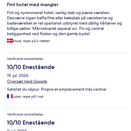
Fint hotel med mangler
Fint og nyrenoveret hotel, venlig stab og pæne værelser.
Desværre ingen kaffe/the eller køleskab på værelserne og
badeværelset er ret spartansk udstyret med dårlig hårtørrer og
billige sæber. Mikroskopisk separat wc. Fin og central
beliggenhed ved floden og den gamle bydel.
Knud, rejse på 2 nætter
Verificeret anmeldelse
10/10 Enestående
19. jul. 2026
Oversæt med Google
Satisfait du séjour. Propre et emplacement très central.
Jules, rejse på 1 nat
Verificeret anmeldelse
10/10 Enestående
9. jul. 2026