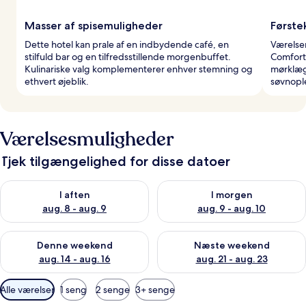
Masser af spisemuligheder
Første
Dette hotel kan prale af en indbydende café, en
Værelse
stilfuld bar og en tilfredsstillende morgenbuffet.
Comfort
Kulinariske valg komplementerer enhver stemning og
mørklæg
ethvert øjeblik.
søvnopl
Værelsesmuligheder
Tjek tilgængelighed for disse datoer
Tjek tilgængelighed for i aften aug. 8 - aug. 9
Tjek tilgængelighed for i morg
I aften
I morgen
aug. 8 - aug. 9
aug. 9 - aug. 10
Tjek tilgængelighed for denne weekend aug. 14 - aug. 16
Tjek tilgængelighed for næste
Denne weekend
Næste weekend
aug. 14 - aug. 16
aug. 21 - aug. 23
Tilgængelige
Alle værelser
1 seng
2 senge
3+ senge
filtre