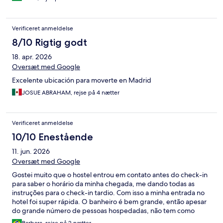
Verificeret anmeldelse
8/10 Rigtig godt
18. apr. 2026
Oversæt med Google
Excelente ubicación para moverte en Madrid
JOSUE ABRAHAM, rejse på 4 nætter
Verificeret anmeldelse
10/10 Enestående
11. jun. 2026
Oversæt med Google
Gostei muito que o hostel entrou em contato antes do check-in
para saber o horário da minha chegada, me dando todas as
instruções para o check-in tardio. Com isso a minha entrada no
hotel foi super rápida. O banheiro é bem grande, então apesar
do grande número de pessoas hospedadas, não tem como
passar aperto. A localização também é ótima, próxima ao Metrô