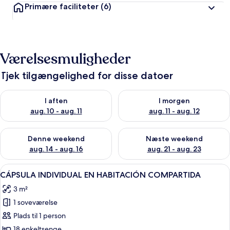
Primære faciliteter
(6)
Værelsesmuligheder
Tjek tilgængelighed for disse datoer
Tjek tilgængelighed for i aften aug. 10 - aug. 11
Tjek tilgængelighed for i morg
I aften
I morgen
aug. 10 - aug. 11
aug. 11 - aug. 12
Tjek tilgængelighed for denne weekend aug. 14 - aug. 16
Tjek tilgængelighed for næste
Denne weekend
Næste weekend
aug. 14 - aug. 16
aug. 21 - aug. 23
Indlæs
Et moderne værelse med køjeseng i tr
15
CÁPSULA INDIVIDUAL EN HABITACIÓN COMPARTIDA
alle
3 m²
billeder
1 soveværelse
af
CÁPSULA
Plads til 1 person
INDIVIDUAL
18 enkeltsenge