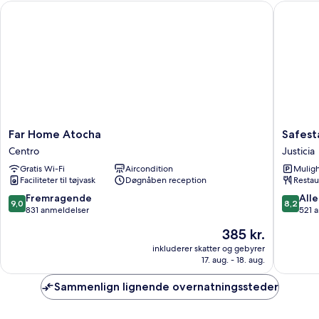
Far Home Atocha
Safestay
Far
Safestay
Far Home Atocha
Safest
Home
Madrid
Centro
Justicia
Atocha
Central
Gratis Wi-Fi
Aircondition
Muligh
Centro
Justicia
Faciliteter til tøjvask
Døgnåben reception
Restau
9.0
8.2
Fremragende
Alle
9,0
8,2
ud
ud
831 anmeldelser
521 
af
af
Prisen
385 kr.
10,
10,
er
Fremragende,
Alletider
inkluderer skatter og gebyrer
385 kr.
17. aug. - 18. aug.
831
521
anmeldelser
anmelde
Sammenlign lignende overnatningssteder