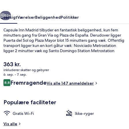
rige
Næste
53+
Oversigt
Værelser
Beliggenhed
Politikker
Capsule Inn Madrid tilbyder en fantastisk beliggenhed, kun fem
minutters gang fra Gran Via og Plaza de España. Derudover ligger
Puerta del Sol og Plaza Mayor blot 15 minutters gang væk. Offentlig
transport ligger kun en kort gåtur væk: Noviciado Metrostation
ligger 2 minutter væk og Santo Domingo Station Metrostation
ligger 3 minutter derfra.
Den
363 kr.
nuværende
inkluderer skatter og gebyrer
pris
6. sep. - 7. sep.
Reception
er
Anmeldelser
Fremragende
8,8
Vis alle 147 anmeldelser
363 kr.
8,8 ud af 10.
Populære faciliteter
Gratis Wi-Fi
Ikke-ryger
Vis alle