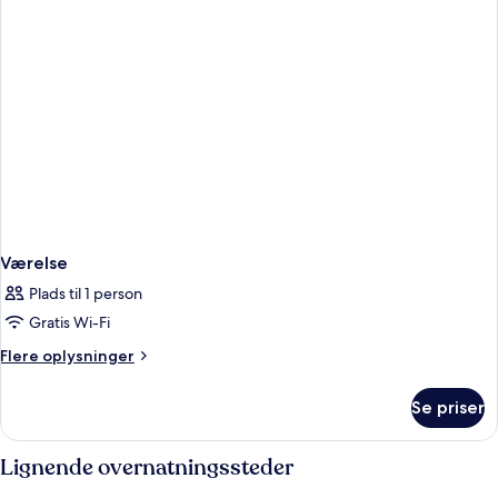
Værelse
Plads til 1 person
Gratis Wi-Fi
Flere
Flere oplysninger
oplysninger
om
Se priser
Værelse
Lignende overnatningssteder