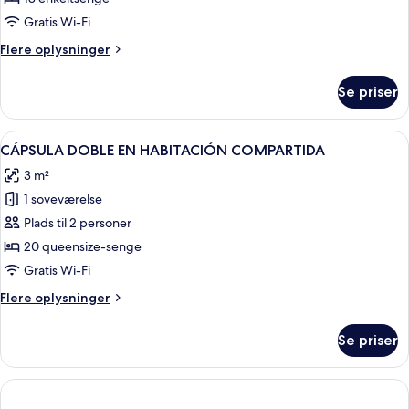
EN
Gratis Wi-Fi
HABITACIÓN
Flere
Flere oplysninger
COMPARTIDA
oplysninger
om
Se priser
CÁPSULA
INDIVIDUAL
EN
Indlæs
Et moderne værelse med køjeseng i tr
13
HABITACIÓN
CÁPSULA DOBLE EN HABITACIÓN COMPARTIDA
alle
COMPARTIDA
3 m²
billeder
1 soveværelse
af
CÁPSULA
Plads til 2 personer
DOBLE
20 queensize-senge
EN
Gratis Wi-Fi
HABITACIÓN
Flere
Flere oplysninger
COMPARTIDA
oplysninger
om
Se priser
CÁPSULA
DOBLE
EN
HABITACIÓN