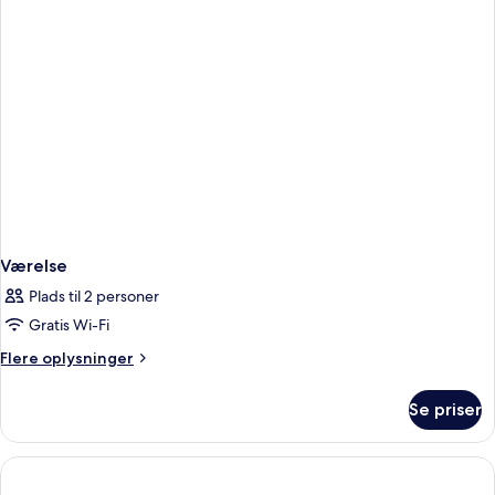
COMPARTIDA
Værelse
Plads til 2 personer
Gratis Wi-Fi
Flere
Flere oplysninger
oplysninger
om
Se priser
Værelse