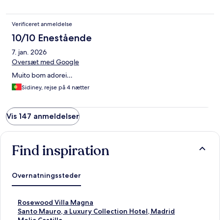
Verificeret anmeldelse
10/10 Enestående
7. jan. 2026
Oversæt med Google
Muito bom adorei…
Sidiney, rejse på 4 nætter
Vis 147 anmeldelser
Find inspiration
Overnatningssteder
L
Rosewood Villa Magna
i
L
Santo Mauro, a Luxury Collection Hotel, Madrid
n
i
L