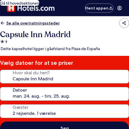
Gå til hovedsektionen
Hent appen
Se alle overnatningssteder
Capsule Inn Madrid
1.5-
stjernet
Dette kapselhotel ligger i gåafstand fra Plaza de España
overnatningssted
Vælg datoer for at se priser
Hvor skal du hen?
Datoer
Gæster
Søg