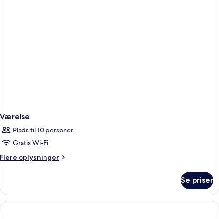
Værelse
Plads til 10 personer
Gratis Wi-Fi
Flere
Flere oplysninger
oplysninger
om
Se priser
Værelse