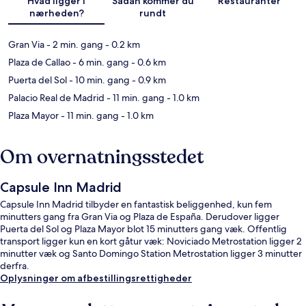
Hvad ligger i
Sådan kommer du
Restauranter
nærheden?
rundt
Gran Via
- 2 min. gang
- 0.2 km
Plaza de Callao
- 6 min. gang
- 0.6 km
Puerta del Sol
- 10 min. gang
- 0.9 km
Palacio Real de Madrid
- 11 min. gang
- 1.0 km
Plaza Mayor
- 11 min. gang
- 1.0 km
Om overnatningsstedet
Capsule Inn Madrid
Capsule Inn Madrid tilbyder en fantastisk beliggenhed, kun fem
minutters gang fra Gran Via og Plaza de España. Derudover ligger
Puerta del Sol og Plaza Mayor blot 15 minutters gang væk. Offentlig
transport ligger kun en kort gåtur væk: Noviciado Metrostation ligger 2
minutter væk og Santo Domingo Station Metrostation ligger 3 minutter
derfra.
Oplysninger om afbestillingsrettigheder