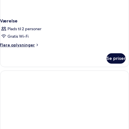
Værelse
Plads til 2 personer
Gratis Wi-Fi
Flere
Flere oplysninger
oplysninger
om
Se priser
Værelse