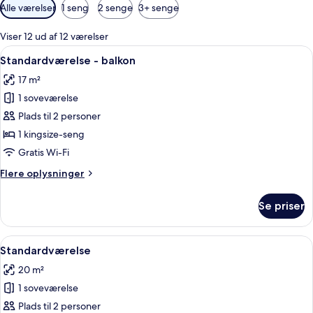
Tilgængelige
Alle værelser
1 seng
2 senge
3+ senge
filtre
for
Viser 12 ud af 12 værelser
værelser
Indlæs
Minibar, pengeskab på værelset, stryg
14
Standardværelse - balkon
alle
17 m²
billeder
1 soveværelse
af
Standardværelse
Plads til 2 personer
-
1 kingsize-seng
balkon
Gratis Wi-Fi
Flere
Flere oplysninger
oplysninger
om
Se priser
Standardværelse
-
balkon
Indlæs
En pænt redt seng med hvide sengetøj
20
Standardværelse
alle
20 m²
billeder
1 soveværelse
af
Standardværelse
Plads til 2 personer