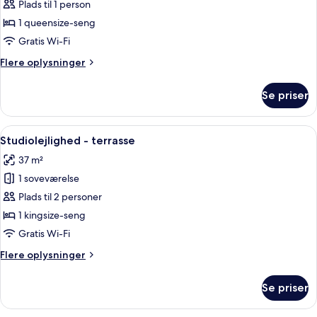
Standardenkeltværelse
Plads til 1 person
1 queensize-seng
Gratis Wi-Fi
Flere
Flere oplysninger
oplysninger
om
Se priser
Standardenkeltværelse
Indlæs
En pænt redt seng med hvide sengetøj
16
Studiolejlighed - terrasse
alle
37 m²
billeder
1 soveværelse
af
Studiolejlighed
Plads til 2 personer
-
1 kingsize-seng
terrasse
Gratis Wi-Fi
Flere
Flere oplysninger
oplysninger
om
Se priser
Studiolejlighed
-