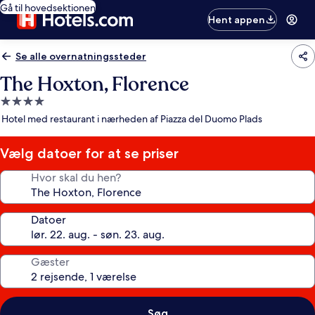
Gå til hovedsektionen
Hent appen
Se alle overnatningssteder
The Hoxton, Florence
4.0-
stjernet
Hotel med restaurant i nærheden af Piazza del Duomo Plads
overnatningssted
Vælg datoer for at se priser
Hvor skal du hen?
Datoer
Gæster
Søg