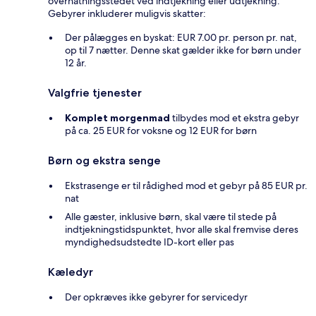
overnatningsstedet ved indtjekning eller udtjekning.
Gebyrer inkluderer muligvis skatter:
Der pålægges en byskat: EUR 7.00 pr. person pr. nat,
op til 7 nætter. Denne skat gælder ikke for børn under
12 år.
Valgfrie tjenester
Komplet morgenmad
tilbydes mod et ekstra gebyr
på ca. 25 EUR for voksne og 12 EUR for børn
Børn og ekstra senge
Ekstrasenge er til rådighed mod et gebyr på 85 EUR pr.
nat
Alle gæster, inklusive børn, skal være til stede på
indtjekningstidspunktet, hvor alle skal fremvise deres
myndighedsudstedte ID-kort eller pas
Kæledyr
Der opkræves ikke gebyrer for servicedyr