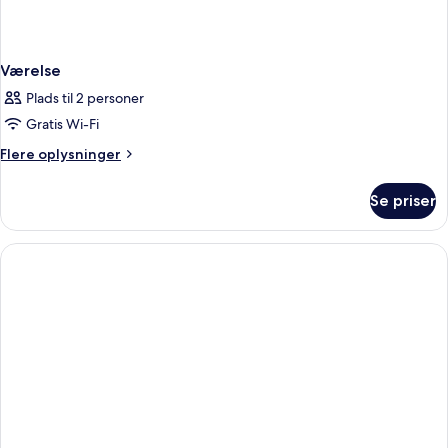
Værelse
Plads til 2 personer
Gratis Wi-Fi
Flere
Flere oplysninger
oplysninger
om
Se priser
Værelse