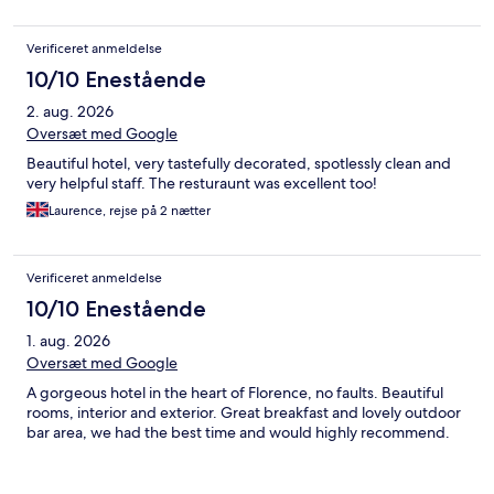
hotellet var flinke og hjælpsomme, men vi havde en dårlig
oplevelse med en receptionist der insisterede på at vi skulle
Verificeret anmeldelse
betale for vand - han var den eneste der i fem dage insisterede
på dette. Man følte sig ikke helt værdsat som gæst i den
10/10 Enestående
diskussion, da han virkede sur og anklagende, og håber at der
2. aug. 2026
vil være bedre klarhed personalet imellem, da dette giver en
underlig vibe som gæst. Ved check out fik vi dog al vand fjernet
Oversæt med Google
fra vores regning. Rengøringen glemte ofte at tømme skrald og
Beautiful hotel, very tastefully decorated, spotlessly clean and
kunne være mere grundig desværre. Men alt i alt et dejligt
very helpful staff. The resturaunt was excellent too!
ophold på trods af at der ikke er pool.
Laurence, rejse på 2 nætter
Verificeret anmeldelse
10/10 Enestående
1. aug. 2026
Oversæt med Google
A gorgeous hotel in the heart of Florence, no faults. Beautiful
rooms, interior and exterior. Great breakfast and lovely outdoor
bar area, we had the best time and would highly recommend.