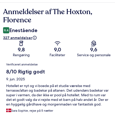
Anmeldelser af The Hoxton,
Anmeldelser
Florence
Enestående
9,4
327 anmeldelser
9,8
9,0
9,6
Rengøring
Faciliteter
Service og personale
Anmeldelser
Verificeret anmeldelse
8/10 Rigtig godt
9. jun. 2025
Hotellet er nyt og vi boede på et studie værelse med
terrasse/altan og badekar på altanen. Det udendørs badekar var
super i varmen, da der ikke er pool på hotellet. Med to rum var
det et godt valg da vi rejste med et barn på halv andet år. Der er
en hyggelig gårdhave og morgenmaden var fantastisk god.
Området var stille og i gåafstand til alt, så virkelig en dejlig rolig
Sara Sophie, rejse på 5 nætter
beliggenhed væk fra de mere crowdede gader. De fleste på