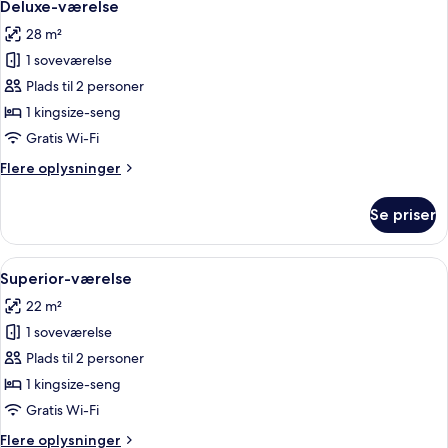
16
balkon
Deluxe-værelse
alle
28 m²
billeder
1 soveværelse
af
Deluxe-
Plads til 2 personer
værelse
1 kingsize-seng
Gratis Wi-Fi
Flere
Flere oplysninger
oplysninger
om
Se priser
Deluxe-
værelse
Indlæs
En pænt redt seng med hvide sengetøj
26
Superior-værelse
alle
22 m²
billeder
1 soveværelse
af
Superior-
Plads til 2 personer
værelse
1 kingsize-seng
Gratis Wi-Fi
Flere
Flere oplysninger