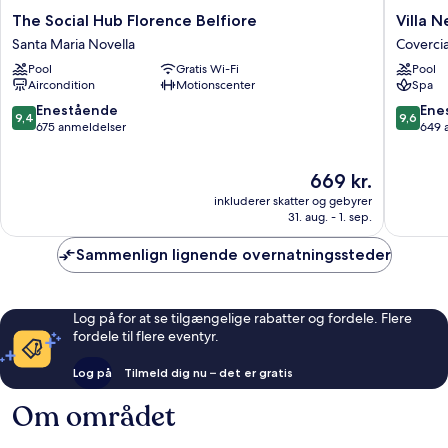
The
Villa
The Social Hub Florence Belfiore
Villa N
Social
Neroli
Santa Maria Novella
Coverci
Hub
Coverci
Pool
Gratis Wi-Fi
Pool
Florence
Aircondition
Motionscenter
Spa
Belfiore
Santa
9.4
9.6
Enestående
Ene
9,4
9,6
Maria
ud
ud
675 anmeldelser
649 
Novella
af
af
10,
10,
Prisen
669 kr.
Enestående,
Eneståe
er
675
649
inkluderer skatter og gebyrer
669 kr.
anmeldelser
anmelde
31. aug. - 1. sep.
Sammenlign lignende overnatningssteder
Log på for at se tilgængelige rabatter og fordele. Flere
fordele til flere eventyr.
Log på
Tilmeld dig nu – det er gratis
Om området