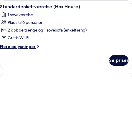
terrasse
Indlæs
Et køkken med en central ø, barstole
9
Standardenkeltværelse (Hox House)
alle
1 soveværelse
billeder
Plads til 6 personer
af
Standardenkeltværelse
2 dobbeltsenge og 1 sovesofa (enkeltseng)
(Hox
Gratis Wi-Fi
House)
Flere
Flere oplysninger
oplysninger
om
Se priser
Standardenkeltværelse
(Hox
House)