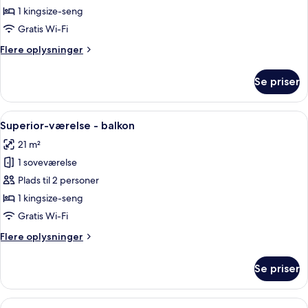
1 kingsize-seng
Gratis Wi-Fi
Flere
Flere oplysninger
oplysninger
om
Se priser
Standardværelse
Indlæs
En pænt redt seng med hvide sengetøj
28
Superior-værelse - balkon
alle
21 m²
billeder
1 soveværelse
af
Superior-
Plads til 2 personer
værelse
1 kingsize-seng
-
Gratis Wi-Fi
balkon
Flere
Flere oplysninger
oplysninger
om
Se priser
Superior-
værelse
-
Indlæs
En pænt redt seng med hvide sengetøj