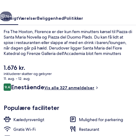
rige
Næste
76+
Oversigt
Værelser
Beliggenhed
Politikker
Fra The Hoxton, Florence er der kun fem minutters kørsel til Piazza di
Santa Maria Novella og Piazza del Duomo Plads. Du kan få lidt at
spise i restauranten eller slappe af med en drink i baren/loungen,
når dagen går på hæld. Derudover ligger Santa Maria del Fiore
Katedral og Firenze Galleria dell'Accademia blot fem minutters
kørsel væk. Overnatningsstedet ligger kun en kort gåtur fra
offentlig transport: San Marco University Station ligger 9 minutter
Den
1.676 kr.
væk og Strozzi - Fallaci Station ligger 11 minutter derfra.
nuværende
inkluderer skatter og gebyrer
pris
11. aug. - 12. aug.
Minibar, pengeskab på værelset, stryg
er
Anmeldelser
Enestående
9,4
Vis alle 327 anmeldelser
1.676 kr.
9,4 ud af 10.
Populære faciliteter
Kæledyrsvenligt
Mulighed for parkering
Gratis Wi-Fi
Restaurant