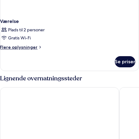
Værelse
Plads til 2 personer
Gratis Wi-Fi
Flere
Flere oplysninger
oplysninger
om
Se priser
Værelse
Lignende overnatningssteder
The Social Hub Florence Belfiore
Villa Ner