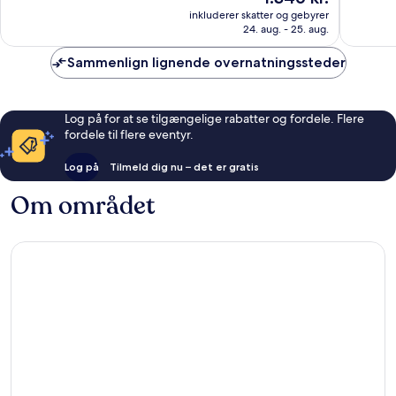
Enestående,
Fremrag
er
inkluderer skatter og gebyrer
1.009
1.002
1.346 kr.
24. aug. - 25. aug.
anmeldelser
anmelde
Sammenlign lignende overnatningssteder
Log på for at se tilgængelige rabatter og fordele. Flere
fordele til flere eventyr.
Log på
Tilmeld dig nu – det er gratis
Om området