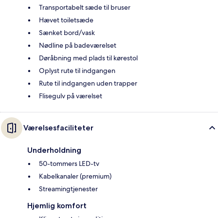
Transportabelt sæde til bruser
Hævet toiletsæde
Sænket bord/vask
Nødline på badeværelset
Døråbning med plads til kørestol
Oplyst rute til indgangen
Rute til indgangen uden trapper
Flisegulv på værelset
Værelsesfaciliteter
Underholdning
50-tommers LED-tv
Kabelkanaler (premium)
Streamingtjenester
Hjemlig komfort