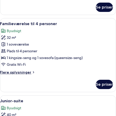
om
Se priser
Comfort-
værelse
Indlæs
Et hotelværelse med en gul seng, et st
6
Familieværelse til 4 personer
alle
Byudsigt
billeder
32 m²
af
Familieværelse
1 soveværelse
til
Plads til 4 personer
4
1 kingsize-seng og 1 sovesofa (queensize-seng)
personer
Gratis Wi-Fi
Flere
Flere oplysninger
oplysninger
om
Se priser
Familieværelse
til
4
Indlæs
Et hotelværelse med en grøn sofa, et 
6
personer
Junior-suite
alle
Byudsigt
billeder
40 m²
af