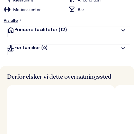
Restaurant
Aircondition
ø
Motionscenter
Bar
m
t
Vis alle
a
Primære faciliteter
(12)
f
r
For familier
(6)
e
j
s
e
n
d
Derfor elsker vi dette overnatningssted
e