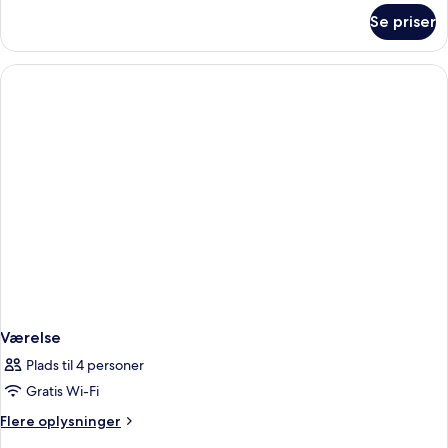
om
Se priser
Værelse
Værelse
Plads til 4 personer
Gratis Wi-Fi
Flere
Flere oplysninger
oplysninger