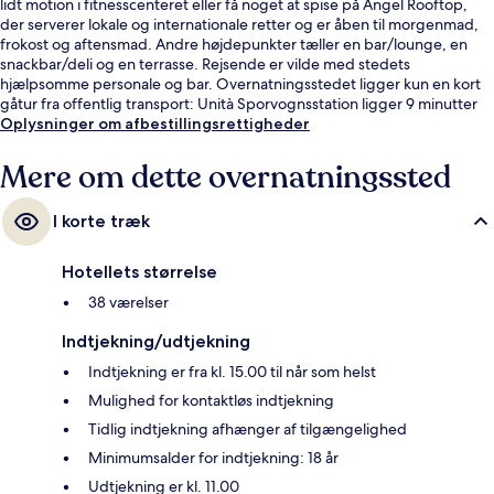
lidt motion i fitnesscenteret eller få noget at spise på Angel Rooftop,
der serverer lokale og internationale retter og er åben til morgenmad,
frokost og aftensmad. Andre højdepunkter tæller en bar/lounge, en
snackbar/deli og en terrasse. Rejsende er vilde med stedets
hjælpsomme personale og bar. Overnatningsstedet ligger kun en kort
gåtur fra offentlig transport: Unità Sporvognsstation ligger 9 minutter
væk og Valfonda - Stazione Santa Maria Novella Station ligger 11
Oplysninger om afbestillingsrettigheder
minutter derfra.
Mere om dette overnatningssted
I korte træk
Hotellets størrelse
38 værelser
Indtjekning/udtjekning
Indtjekning er fra kl. 15.00 til når som helst
Mulighed for kontaktløs indtjekning
Tidlig indtjekning afhænger af tilgængelighed
Minimumsalder for indtjekning: 18 år
Udtjekning er kl. 11.00