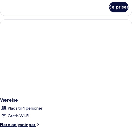
om
Se priser
Værelse
Værelse
Plads til 4 personer
Gratis Wi-Fi
Flere
Flere oplysninger
oplysninger