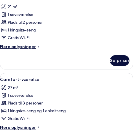
alle
enkeltsenge
21 m²
billeder
1 soveværelse
af
Premium-
Plads til 2 personer
dobbeltværelse
1 kingsize-seng
-
Gratis Wi-Fi
balkon
Flere
Flere oplysninger
oplysninger
om
Se priser
Premium-
dobbeltværelse
-
Indlæs
Et hotelværelse med en stor seng, et s
7
balkon
Comfort-værelse
alle
27 m²
billeder
1 soveværelse
af
Comfort-
Plads til 3 personer
værelse
1 kingsize-seng og 1 enkeltseng
Gratis Wi-Fi
Flere
Flere oplysninger
oplysninger