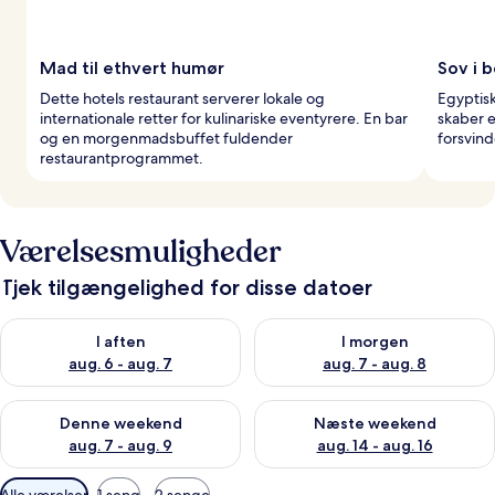
Mad til ethvert humør
Sov i 
Dette hotels restaurant serverer lokale og
Egyptisk
internationale retter for kulinariske eventyrere. En bar
skaber 
og en morgenmadsbuffet fuldender
forsvin
restaurantprogrammet.
Værelsesmuligheder
Tjek tilgængelighed for disse datoer
Tjek tilgængelighed for i aften aug. 6 - aug. 7
Tjek tilgængelighed for i morg
I aften
I morgen
aug. 6 - aug. 7
aug. 7 - aug. 8
Tjek tilgængelighed for denne weekend aug. 7 - aug. 9
Tjek tilgængelighed for næste
Denne weekend
Næste weekend
aug. 7 - aug. 9
aug. 14 - aug. 16
Tilgængelige
Alle værelser
1 seng
2 senge