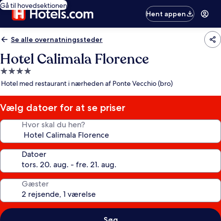
Gå til hovedsektionen
Hent appen
Se alle overnatningssteder
Hotel Calimala Florence
4.0-
stjernet
Hotel med restaurant i nærheden af Ponte Vecchio (bro)
overnatningssted
Vælg datoer for at se priser
Hvor skal du hen?
Datoer
Gæster
Søg