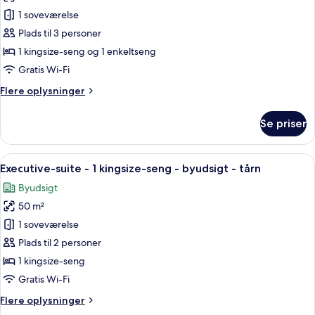
Junior-
1 soveværelse
suite
Plads til 3 personer
1 kingsize-seng og 1 enkeltseng
Gratis Wi-Fi
Flere
Flere oplysninger
oplysninger
om
Se priser
Junior-
suite
Indlæs
Et moderne hotelværelse med seng, skr
7
Executive-suite - 1 kingsize-seng - byudsigt - tårn
alle
Byudsigt
billeder
50 m²
af
Executive-
1 soveværelse
suite
Plads til 2 personer
-
1 kingsize-seng
1
Gratis Wi-Fi
kingsize-
Flere
Flere oplysninger
seng
oplysninger