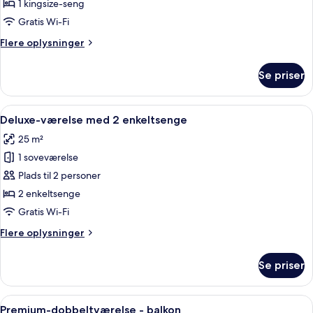
dobbeltværelse
1 kingsize-seng
Gratis Wi-Fi
Flere
Flere oplysninger
oplysninger
om
Se priser
Deluxe-
dobbeltværelse
Indlæs
Et hotelværelse med en seng, et skrivebo
7
Deluxe-værelse med 2 enkeltsenge
alle
25 m²
billeder
1 soveværelse
af
Deluxe-
Plads til 2 personer
værelse
2 enkeltsenge
med
Gratis Wi-Fi
2
Flere
Flere oplysninger
enkeltsenge
oplysninger
om
Se priser
Deluxe-
værelse
med
Indlæs
Et hotelværelse med en seng, et stort s
8
2
Premium-dobbeltværelse - balkon