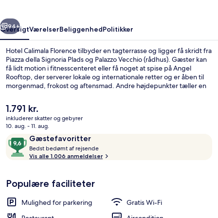
rige
Næste
94+
Oversigt
Værelser
Beliggenhed
Politikker
Hotel Calimala Florence tilbyder en tagterrasse og ligger få skridt fra
Piazza della Signoria Plads og Palazzo Vecchio (rådhus). Gæster kan
få lidt motion i fitnesscenteret eller få noget at spise på Angel
Rooftop, der serverer lokale og internationale retter og er åben til
morgenmad, frokost og aftensmad. Andre højdepunkter tæller en
bar/lounge, en snackbar/deli og en terrasse. Rejsende er vilde med
stedets hjælpsomme personale og bar. Overnatningsstedet ligger
Den
1.791 kr.
kun en kort gåtur fra offentlig transport: Unità Sporvognsstation
nuværende
inkluderer skatter og gebyrer
ligger 9 minutter væk og Valfonda - Stazione Santa Maria Novella
pris
10. aug. - 11. aug.
Station ligger 11 minutter derfra.
Overnatningsstedets facade
er
Anmeldelser
9,6
Gæstefavoritter
1.791 kr.
B
ud
Bedst bedømt af rejsende
e
Vis alle 1.006 anmeldelser
af
d
10,
s
Gæstefavoritter
Populære faciliteter
t
b
Mulighed for parkering
Gratis Wi-Fi
e
d