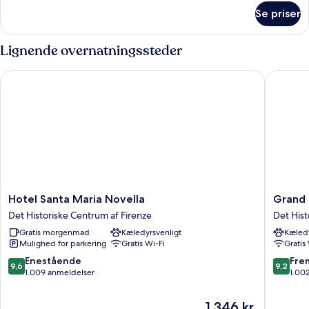
om
Se priser
Værelse
Lignende overnatningssteder
Hotel Santa Maria Novella
Grand H
Hotel
Grand
Hotel Santa Maria Novella
Grand 
Santa
Hotel
Det Historiske Centrum af Firenze
Det Hist
Maria
Cavour
Gratis morgenmad
Kæledyrsvenligt
Kæledy
Novella
Det
Mulighed for parkering
Gratis Wi-Fi
Gratis
Det
Historis
Historiske
Centru
9.6
9.2
Enestående
Fre
9,6
9,2
Centrum
af
ud
ud
1.009 anmeldelser
1.00
af
Firenze
af
af
Firenze
10,
10,
Prisen
1.346 kr.