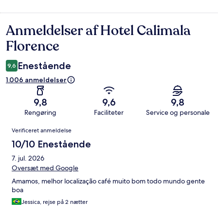
Anmeldelser af Hotel Calimala
Anmeldelser
Florence
Enestående
9,6
1.006 anmeldelser
9,8
9,6
9,8
Rengøring
Faciliteter
Service og personale
Anmeldelser
Verificeret anmeldelse
10/10 Enestående
7. jul. 2026
Oversæt med Google
Amamos, melhor localização café muito bom todo mundo gente
boa
Jessica, rejse på 2 nætter