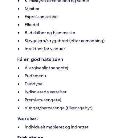
Klimastyret aircondition og varme
Minibar
Espressomaskine
Elkedel
Badekåber og hjemmesko
Strygejern/strygebræt (efter anmodning)
Insektnet for vinduer
Få en god nats søvn
Allergivenligt sengetøj
Pudemenu
Dundyne
Lydisolerede værelser
Premium-sengetøj
Vugger/barnesenge (tillægsgebyr)
Værelset
Individuelt møbleret og indrettet
Frisk dig op