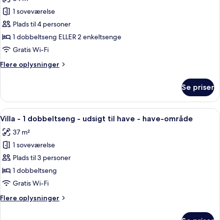
af
Deluxe
1 soveværelse
Beachfront
Plads til 4 personer
Room
1 dobbeltseng ELLER 2 enkeltsenge
Gratis Wi-Fi
Flere
Flere oplysninger
oplysninger
om
Se priser
Deluxe
Beachfront
Room
Indlæs
Villa - 1 dobbeltseng - udsigt til hav
8
Villa - 1 dobbeltseng - udsigt til have - have-område
alle
37 m²
billeder
1 soveværelse
af
Villa
Plads til 3 personer
-
1 dobbeltseng
1
Gratis Wi-Fi
dobbeltseng
Flere
Flere oplysninger
-
oplysninger
udsigt
om