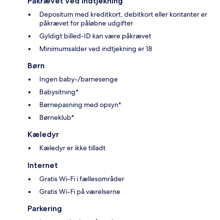
Påkrævet ved indtjekning
Depositum med kreditkort, debitkort eller kontanter er
påkrævet for påløbne udgifter
Gyldigt billed-ID kan være påkrævet
Minimumsalder ved indtjekning er 18
Børn
Ingen baby-/barnesenge
Babysitning*
Børnepasning med opsyn*
Børneklub*
Kæledyr
Kæledyr er ikke tilladt
Internet
Gratis Wi-Fi i fællesområder
Gratis Wi-Fi på værelserne
Parkering