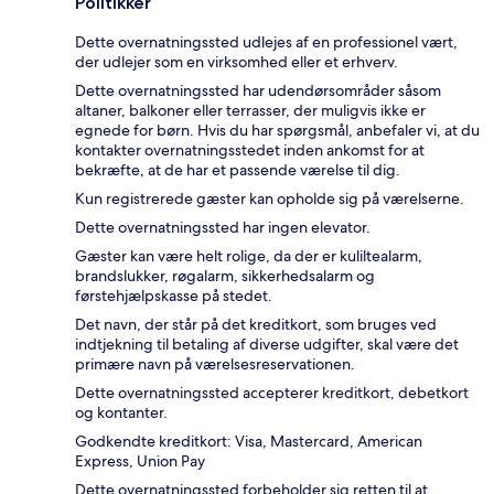
Politikker
Dette overnatningssted udlejes af en professionel vært,
der udlejer som en virksomhed eller et erhverv.
Dette overnatningssted har udendørsområder såsom
altaner, balkoner eller terrasser, der muligvis ikke er
egnede for børn. Hvis du har spørgsmål, anbefaler vi, at du
kontakter overnatningsstedet inden ankomst for at
bekræfte, at de har et passende værelse til dig.
Kun registrerede gæster kan opholde sig på værelserne.
Dette overnatningssted har ingen elevator.
Gæster kan være helt rolige, da der er kuliltealarm,
brandslukker, røgalarm, sikkerhedsalarm og
førstehjælpskasse på stedet.
Det navn, der står på det kreditkort, som bruges ved
indtjekning til betaling af diverse udgifter, skal være det
primære navn på værelsesreservationen.
Dette overnatningssted accepterer kreditkort, debetkort
og kontanter.
Godkendte kreditkort: Visa, Mastercard, American
Express, Union Pay
Dette overnatningssted forbeholder sig retten til at