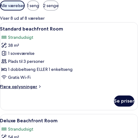
Tilgængelige
Alle værelser
1 seng
2 senge
filtre
for
Viser 8 ud af 8 værelser
værelser
Indlæs
Et hotelværelse med et træskrivebord,
4
Standard beachfront Room
alle
Strandudsigt
billeder
38 m²
af
Standard
1 soveværelse
beachfront
Plads til 3 personer
Room
1 dobbeltseng ELLER 1 enkeltseng
Gratis Wi-Fi
Flere
Flere oplysninger
oplysninger
om
Se priser
Standard
beachfront
Room
Indlæs
Et soveværelse med en træseng, et spi
6
Deluxe Beachfront Room
alle
Strandudsigt
billeder
54 m²