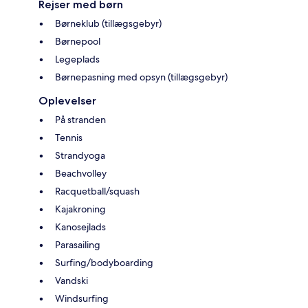
Rejser med børn
Børneklub (tillægsgebyr)
Børnepool
Legeplads
Børnepasning med opsyn (tillægsgebyr)
Oplevelser
På stranden
Tennis
Strandyoga
Beachvolley
Racquetball/squash
Kajakroning
Kanosejlads
Parasailing
Surfing/bodyboarding
Vandski
Windsurfing