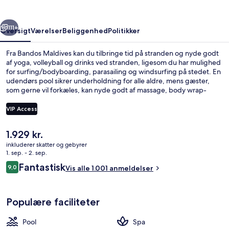
rige
Næste
111+
Oversigt
Værelser
Beliggenhed
Politikker
Fra Bandos Maldives kan du tilbringe tid på stranden og nyde godt
af yoga, volleyball og drinks ved stranden, ligesom du har mulighed
for surfing/bodyboarding, parasailing og windsurfing på stedet. En
udendørs pool sikrer underholdning for alle aldre, mens gæster,
som gerne vil forkæles, kan nyde godt af massage, body wrap-
behandlinger og manicure og pedicure. Gallery Restaurant, en af 4
restauranter, serverer internationale retter og er åben til
VIP Access
morgenmad, frokost og aftensmad. Andre højdepunkter på dette
resort med luksusfaciliteter tæller 3 barer/lounger, en bar ved
Den
1.929 kr.
poolen og et fitnesscenter. Rejsende er vilde med stedets
Udendørsområde
nuværende
hjælpsomme personale og beliggenhed ved stranden.
inkluderer skatter og gebyrer
pris
1. sep. - 2. sep.
er
Anmeldelser
Fantastisk
9,0
Vis alle 1.001 anmeldelser
1.929 kr.
9,0 ud af 10.
Populære faciliteter
Pool
Spa