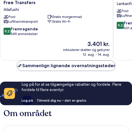
XPERIENCE
Nautica
Free Transfers
Lankanf
Ailafushi
Paradise
Ailafushi
Pool
-
Island
Luftha
All
Pool
Gratis morgenmad
Resort
Lufthavnstransport
Gratis Wi-Fi
Inclusive
Lankanfi
9.2
Fre
9,2
with
ud
601 
9.2
Fremragende
9,2
Free
af
ud
549 anmeldelser
Transfers
10,
af
Prisen
3.401 kr.
Ailafushi
Fremrag
10,
er
601
Fremragende,
inkluderer skatter og gebyrer
3.401 kr.
anmelde
13. aug. - 14. aug.
549
anmeldelser
Sammenlign lignende overnatningssteder
Log på for at se tilgængelige rabatter og fordele. Flere
fordele til flere eventyr.
Log på
Tilmeld dig nu – det er gratis
Om området