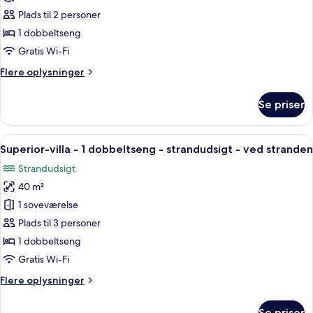
Pool
Plads til 2 personer
Villa
1 dobbeltseng
Gratis Wi-Fi
Flere
Flere oplysninger
oplysninger
om
Se priser
Beach
Pool
Villa
Indlæs
Et pænt møbleret soveværelse med se
7
Superior-villa - 1 dobbeltseng - strandudsigt - ved stranden
alle
Strandudsigt
billeder
40 m²
af
Superior-
1 soveværelse
villa
Plads til 3 personer
-
1 dobbeltseng
1
Gratis Wi-Fi
dobbeltseng
Flere
Flere oplysninger
-
oplysninger
strandudsigt
om
Se priser