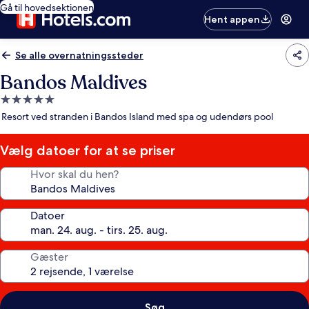
Gå til hovedsektionen
Hent appen
Se alle overnatningssteder
Bandos Maldives
5.0-
stjernet
Resort ved stranden i Bandos Island med spa og udendørs pool
overnatningssted
Vælg datoer for at se priser
Hvor skal du hen?
Datoer
Gæster
Søg