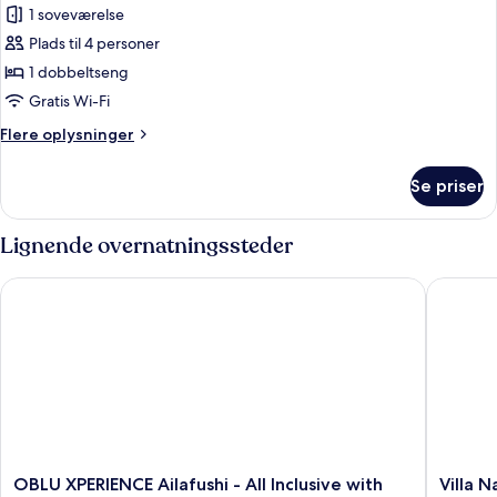
1 soveværelse
villa
-
Plads til 4 personer
1
1 dobbeltseng
dobbeltseng
Gratis Wi-Fi
-
Flere
Flere oplysninger
strandudsigt
oplysninger
-
om
Se priser
Premium-
ved
villa
stranden
-
Lignende overnatningssteder
1
dobbeltseng
OBLU XPERIENCE Ailafushi - All Inclusive with Free Transfers
Villa Nau
-
strandudsigt
-
ved
stranden
OBLU
Villa
OBLU XPERIENCE Ailafushi - All Inclusive with
Villa N