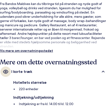
Fra Bandos Maldives kan du tilbringe tid på stranden og nyde godt af
yoga, volleyball og drinks ved stranden, ligesom du har mulighed for
surfing/bodyboarding, parasailing og windsurfing på stedet. En
udendørs pool sikrer underholdning for alle aldre, mens gæster, som
gerne vil forkæles, kan nyde godt af massage, body wrap-behandlinger
og manicure og pedicure. Gallery Restaurant, en af 4 restauranter,
serverer internationale retter og er åben til morgenmad, frokost og
aftensmad. Andre højdepunkter på dette resort med luksusfaciliteter
tæller 3 barer/lounger, en bar ved poolen og et fitnesscenter. Rejsende
er vilde med stedets hjælpsomme personale og beliggenhed ved
stranden.
Vis mere om overnatningsstedet
Mere om dette overnatningssted
I korte træk
Hotellets størrelse
220 enheder
Indtjekning/udtjekning
Indtjekning er fra kl. 14.00 til kl. 12.00