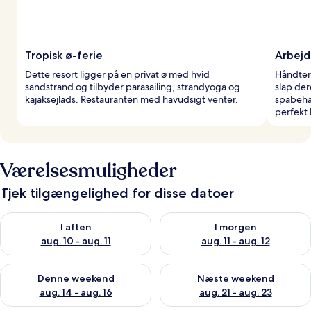
Tropisk ø-ferie
Arbejd
Dette resort ligger på en privat ø med hvid
Håndter 
sandstrand og tilbyder parasailing, strandyoga og
slap der
kajaksejlads. Restauranten med havudsigt venter.
spabeha
perfekt 
Værelsesmuligheder
Tjek tilgængelighed for disse datoer
Tjek tilgængelighed for i aften aug. 10 - aug. 11
Tjek tilgængelighed for i morg
I aften
I morgen
aug. 10 - aug. 11
aug. 11 - aug. 12
Tjek tilgængelighed for denne weekend aug. 14 - aug. 16
Tjek tilgængelighed for næste
Denne weekend
Næste weekend
aug. 14 - aug. 16
aug. 21 - aug. 23