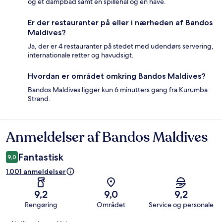
og et dampbad samt en spillehal og en have.
Er der restauranter på eller i nærheden af Bandos
Maldives?
Ja, der er 4 restauranter på stedet med udendørs servering,
internationale retter og havudsigt.
Hvordan er området omkring Bandos Maldives?
Bandos Maldives ligger kun 6 minutters gang fra Kurumba
Strand.
Anmeldelser af Bandos Maldives
Anmeldelser
Fantastisk
9,0
1.001 anmeldelser
9,2
9,0
9,2
Rengøring
Området
Service og personale
Anmeldelser