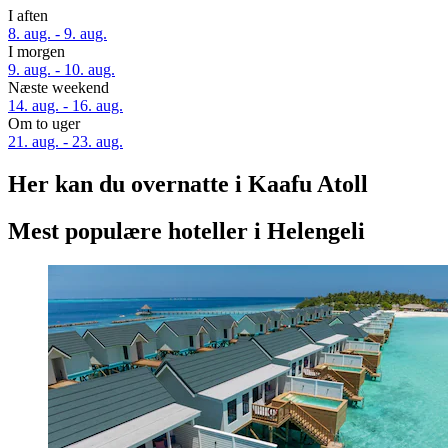
I aften
8. aug. - 9. aug.
I morgen
9. aug. - 10. aug.
Næste weekend
14. aug. - 16. aug.
Om to uger
21. aug. - 23. aug.
Her kan du overnatte i Kaafu Atoll
Mest populære hoteller i Helengeli