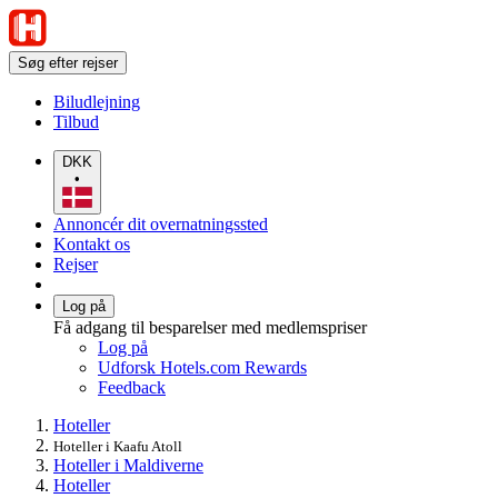
Søg efter rejser
Biludlejning
Tilbud
DKK
•
Annoncér dit overnatningssted
Kontakt os
Rejser
Log på
Få adgang til besparelser med medlemspriser
Log på
Udforsk Hotels.com Rewards
Feedback
Hoteller
Hoteller i Kaafu Atoll
Hoteller i Maldiverne
Hoteller