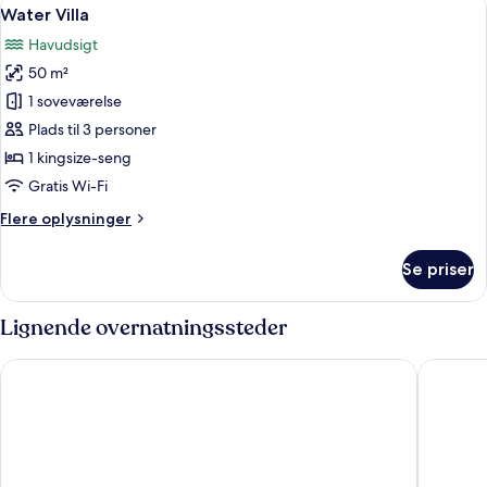
Indlæs
6
Water Villa
alle
Havudsigt
billeder
50 m²
af
Water
1 soveværelse
Villa
Plads til 3 personer
1 kingsize-seng
Gratis Wi-Fi
Flere
Flere oplysninger
oplysninger
om
Se priser
Water
Villa
Lignende overnatningssteder
Centara Ras Fushi Resort & Spa Maldives
Sheraton