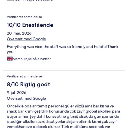
Verificeret anmeldelse
10/10 Enestående
20. mar. 2026
Oversæt med Google
Everything was nice,the staff was so friendly and helpful.Thank
you!
Martin, rejse på 6 nætter
Verificeret anmeldelse
8/10 Rigtig godt
9. jul. 2026
Oversæt med Google
Öncelikle odaları temiz personel güler yüzlü ama bar kısmı ve
snack bar kısmı çeşitlilik konusunda çok zayıf global alkolleri para
istiyorlar her şey dahil konseptine gitmiş olsak da gün içerisinde
istediğin alkolleri ücretli satıyorlar akşam etkinlik kısmı çok zayıf
yemekhaneye gelecek olursak Türk mutfağına seçenek var