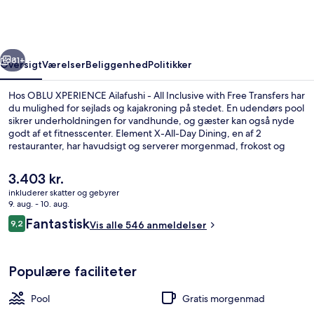
-
All
Inclusive
rige
Næste
with
81+
Oversigt
Værelser
Beliggenhed
Politikker
Free
Hos OBLU XPERIENCE Ailafushi - All Inclusive with Free Transfers har
Transfers
du mulighed for sejlads og kajakroning på stedet. En udendørs pool
sikrer underholdningen for vandhunde, og gæster kan også nyde
godt af et fitnesscenter. Element X-All-Day Dining, en af 2
restauranter, har havudsigt og serverer morgenmad, frokost og
aftensmad. Andre højdepunkter på dette hotel med alt inklusive
omfatter gratis lufthavnstransport, en gratis børneklub og en
Den
3.403 kr.
bar/lounge. Rejsende er vilde med stedets hjælpsomme personale.
nuværende
inkluderer skatter og gebyrer
pris
9. aug. - 10. aug.
Udendørsområde
er
Anmeldelser
Fantastisk
9,2
Vis alle 546 anmeldelser
3.403 kr.
9,2 ud af 10.
Populære faciliteter
Pool
Gratis morgenmad