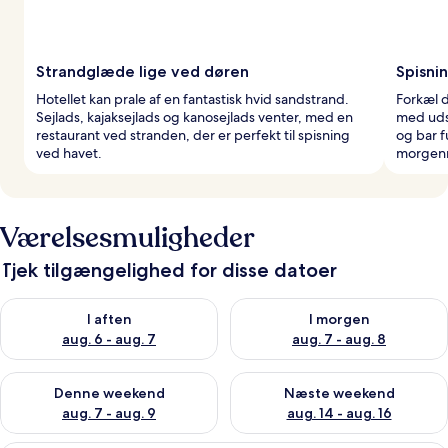
Strandglæde lige ved døren
Spisni
Hotellet kan prale af en fantastisk hvid sandstrand.
Forkæl d
Sejlads, kajaksejlads og kanosejlads venter, med en
med udsi
restaurant ved stranden, der er perfekt til spisning
og bar f
ved havet.
morgenm
Værelsesmuligheder
Tjek tilgængelighed for disse datoer
Tjek tilgængelighed for i aften aug. 6 - aug. 7
Tjek tilgængelighed for i morg
I aften
I morgen
aug. 6 - aug. 7
aug. 7 - aug. 8
Tjek tilgængelighed for denne weekend aug. 7 - aug. 9
Tjek tilgængelighed for næste
Denne weekend
Næste weekend
aug. 7 - aug. 9
aug. 14 - aug. 16