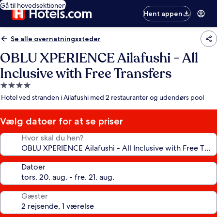
Gå til hovedsektionen
Hent appen
Se alle overnatningssteder
OBLU XPERIENCE Ailafushi - All
Inclusive with Free Transfers
4.0-
stjernet
Hotel ved stranden i Ailafushi med 2 restauranter og udendørs pool
overnatningssted
Vælg datoer for at se priser
Hvor skal du hen?
Datoer
Gæster