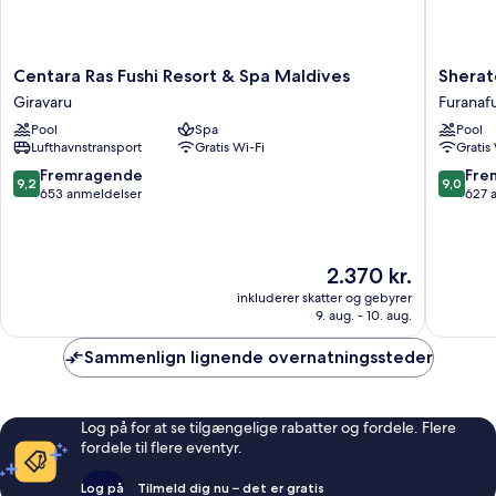
Centara
Sherato
Centara Ras Fushi Resort & Spa Maldives
Sherat
Ras
Maldive
Giravaru
Furanafu
Fushi
Full
Pool
Spa
Pool
Resort
Moon
Lufthavnstransport
Gratis Wi-Fi
Gratis
&
Resort
Spa
&
9.2
9.0
Fremragende
Fre
9,2
9,0
Maldives
Spa
ud
ud
653 anmeldelser
627 
Giravaru
Furanafu
af
af
Island
10,
10,
Fremragende,
Fremrag
Prisen
2.370 kr.
653
627
er
anmeldelser
anmelde
inkluderer skatter og gebyrer
2.370 kr.
9. aug. - 10. aug.
Sammenlign lignende overnatningssteder
Log på for at se tilgængelige rabatter og fordele. Flere
fordele til flere eventyr.
Log på
Tilmeld dig nu – det er gratis