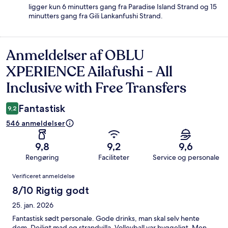
ligger kun 6 minutters gang fra Paradise Island Strand og 15
minutters gang fra Gili Lankanfushi Strand.
Anmeldelser af OBLU
Anmeldelser
XPERIENCE Ailafushi - All
Inclusive with Free Transfers
Fantastisk
9,2
546 anmeldelser
9,8
9,2
9,6
Rengøring
Faciliteter
Service og personale
Anmeldelser
Verificeret anmeldelse
8/10 Rigtig godt
25. jan. 2026
Fantastisk sødt personale. Gode drinks, man skal selv hente
dem. Dejligt mad og strandvilla. Volleyball var hyggeligt. Men