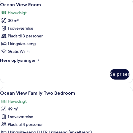
Indlæs
Et moderne soveværelse med en stor se
6
Ocean View Room
alle
Havudsigt
billeder
30 m²
af
Ocean
1 soveværelse
View
Plads til 3 personer
Room
1 kingsize-seng
Gratis Wi-Fi
Flere
Flere oplysninger
oplysninger
om
Se priser
Ocean
View
Room
Indlæs
Et moderne soveværelse med en stor s
7
Ocean View Family Two Bedroom
alle
Havudsigt
billeder
49 m²
af
Ocean
1 soveværelse
View
Plads til 4 personer
Family
1 kingsize-seng ELLER 1 køjeseng (enkeltseng)