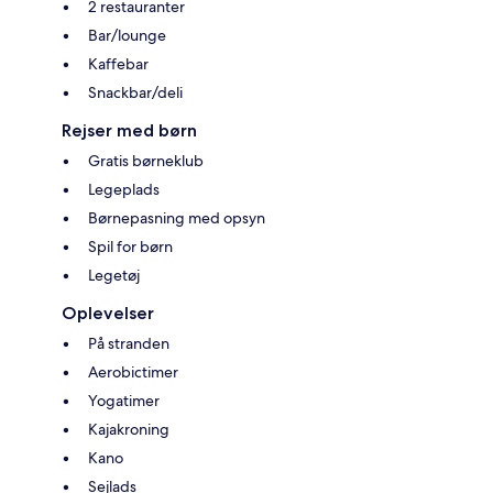
2 restauranter
Bar/lounge
Kaffebar
Snackbar/deli
Rejser med børn
Gratis børneklub
Legeplads
Børnepasning med opsyn
Spil for børn
Legetøj
Oplevelser
På stranden
Aerobictimer
Yogatimer
Kajakroning
Kano
Sejlads