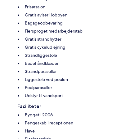
Frisørsalon
Gratis aviser i lobbyen
Bagageopbevaring
Flersproget medarbejderstab
Gratis strandhytter
Gratis cykeludlejning
Strandliggestole
Badehåndklæder
Strandparasoller
Liggestole ved poolen
Poolparasoller
Udstyr til vandsport
Faciliteter
Bygget i 2006
Pengeskab i receptionen
Have
Picnicområde