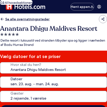
Gå til hovedsektionen
Hent appen
Se alle overnatningssteder
Anantara Dhigu Maldives Resort
5.0-
stjernet
Dette resort i luksusstil ved stranden tilbyder spa og ligger i nærheden
overnatningssted
af Bodu Hurraa Strand
Vælg datoer for at se priser
Hvor skal du hen?
Datoer
Gæster