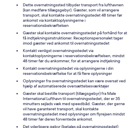
Dette overnatningssted tilbyder transport fra lufthavnen
(kan medføre tillægsgebyr). Gæster, som vil arrangere
transport, skal kontakte overnatningsstedet 48 timer før
ankomst via kontaktoplysningerne i
reservationsbekræftelsen
Gæster skal kontakte overnatningsstedet på forhånd for at
få indtjekningsinstruktioner. Receptionspersonalet tager
imod gæster ved ankomst til overnatningsstedet
Kontakt venligst overnatningsstedet via
kontaktoplysningerne i reservationsbekræftelsen, mindst
48 timer før du ankommer, for at arrangere indtjekning
Kontakt overnatningsstedet via oplysningerne i din
reservationsbekræftelse for at få flere oplysninger
Oplysninger fra overnatningsstedet kan være oversat ved
hjælp af automatiserede oversættelsesværktøjer
Gæster skal bestille transport (tillægsgebyr) fra Male
International Lufthavn til overnatningsstedet, der er 35
minutters sejlads væk med speedbåd. Gæster, der gerne
vil have garanteret transport, skal kontakte
overnatningsstedet med oplysninger om flyrejsen mindst
48 timer før deres forventede ankomst.
Det yderligere gebyr (betales på overnatningsstedet)