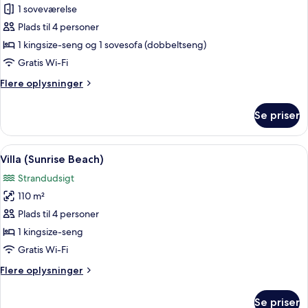
Deluxe-
1 soveværelse
suite
Plads til 4 personer
(Sunset
1 kingsize-seng og 1 sovesofa (dobbeltseng)
Over
Gratis Wi-Fi
Water
Flere
Flere oplysninger
Pool)
oplysninger
om
Se priser
Deluxe-
suite
(Sunset
Indlæs
En hytte med stråtækt tag, en træterra
8
Over
Villa (Sunrise Beach)
alle
Water
Strandudsigt
Pool)
billeder
110 m²
af
Villa
Plads til 4 personer
(Sunrise
1 kingsize-seng
Beach)
Gratis Wi-Fi
Flere
Flere oplysninger
oplysninger
om
Se priser
Villa