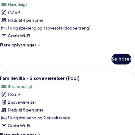
Havudsigt
billeder
147 m²
af
Suite
Plads til 4 personer
(Sunset
1 kingsize-seng og 1 sovesofa (dobbeltseng)
Over
Gratis Wi-Fi
Water
Flere
Flere oplysninger
Pool)
oplysninger
om
Se priser
Suite
(Sunset
Over
Indlæs
Et poolområde med en stråtækt bygnin
9
Water
Familievilla - 2 soveværelser (Pool)
alle
Pool)
Strandudsigt
billeder
165 m²
af
Familievilla
2 soveværelser
-
Plads til 5 personer
2
1 kingsize-seng og 2 enkeltsenge
soveværelser
Gratis Wi-Fi
(Pool)
Flere
Flere oplysninger