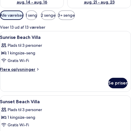
aug. 14 - aug. 16
aug. 21 - aug. 23
Tilgængelige
Alle værelser
1 seng
2 senge
3+ senge
filtre
for
Viser 13 ud af 13 værelser
værelser
Indlæs
Et soveværelse med en seng, sengebord
7
Sunrise Beach Villa
alle
Plads til 3 personer
billeder
1 kingsize-seng
af
Sunrise
Gratis Wi-Fi
Beach
Flere
Flere oplysninger
Villa
oplysninger
om
Se priser
Sunrise
Beach
Villa
Indlæs
Et hotelværelse med en seng, en sofa, e
3
Sunset Beach Villa
alle
Plads til 3 personer
billeder
1 kingsize-seng
af
Sunset
Gratis Wi-Fi