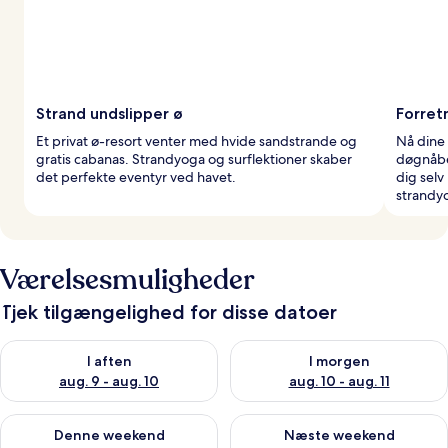
Strand undslipper ø
Forret
Et privat ø-resort venter med hvide sandstrande og
Nå dine
gratis cabanas. Strandyoga og surflektioner skaber
døgnåbe
det perfekte eventyr ved havet.
dig selv
strandy
Værelsesmuligheder
Tjek tilgængelighed for disse datoer
Tjek tilgængelighed for i aften aug. 9 - aug. 10
Tjek tilgængelighed for i morg
I aften
I morgen
aug. 9 - aug. 10
aug. 10 - aug. 11
Tjek tilgængelighed for denne weekend aug. 14 - aug. 16
Tjek tilgængelighed for næste
Denne weekend
Næste weekend