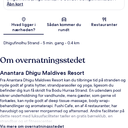
Åbn kort
Kort
Hvad ligger i
Sådan kommer du
Restauranter
nærheden?
rundt
Dhigufinolhu Strand
- 5 min. gang
- 0.4 km
Om overnatningsstedet
Anantara Dhigu Maldives Resort
Fra Anantara Dhigu Maldives Resort kan du tilbringe tid på stranden og
nyde godt af gratis hytter, strandparasoller og yoga, ligesom du
befinder dig kun få skridt fra Bodu Hurraa Strand. En udendørs pool
sikrer underholdning for vandhunde, mens gæster, som gerne vil
forkæles, kan nyde godt af deep tissue-massage, body wrap-
behandlinger og aromaterapi. Fushi Cafe, en af 4 restauranter, har
havudsigt og serverer morgenmad og aftensmad. Andre faciliteter på
dette resort med luksusfaciliteter tæller en gratis børneklub, en
strandbar og et fitnesscenter.
Vis mere om overnatningsstedet