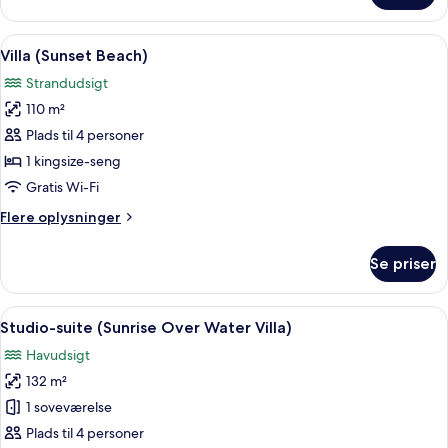
(Sunrise
Beach)
Indlæs
Et hotelværelse med en stor seng, et skr
10
Villa (Sunset Beach)
alle
Strandudsigt
billeder
110 m²
af
Villa
Plads til 4 personer
(Sunset
1 kingsize-seng
Beach)
Gratis Wi-Fi
Flere
Flere oplysninger
oplysninger
om
Se priser
Villa
(Sunset
Beach)
Indlæs
En rummelig opholdsstue med højt til l
11
Studio-suite (Sunrise Over Water Villa)
alle
Havudsigt
billeder
132 m²
af
Studio-
1 soveværelse
suite
Plads til 4 personer