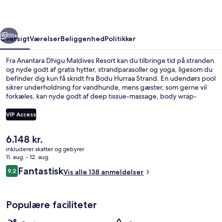
rige
Næste
111+
Oversigt
Værelser
Beliggenhed
Politikker
Fra Anantara Dhigu Maldives Resort kan du tilbringe tid på stranden
og nyde godt af gratis hytter, strandparasoller og yoga, ligesom du
befinder dig kun få skridt fra Bodu Hurraa Strand. En udendørs pool
sikrer underholdning for vandhunde, mens gæster, som gerne vil
forkæles, kan nyde godt af deep tissue-massage, body wrap-
behandlinger og aromaterapi. Fushi Cafe, en af 4 restauranter, har
havudsigt og serverer morgenmad og aftensmad. Andre faciliteter
VIP Access
på dette resort med luksusfaciliteter tæller en gratis børneklub, en
strandbar og et fitnesscenter.
Den
6.148 kr.
Luftfoto
nuværende
inkluderer skatter og gebyrer
pris
11. aug. - 12. aug.
er
Anmeldelser
Fantastisk
9,2
Vis alle 138 anmeldelser
6.148 kr.
9,2 ud af 10.
Populære faciliteter