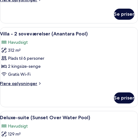
oplysninger
om
Se priser
Familievilla
-
2
Indlæs
Et poolområde med en bindingsværksby
9
soveværelser
Villa - 2 soveværelser (Anantara Pool)
alle
(Pool)
Havudsigt
billeder
312 m²
af
Villa
Plads til 6 personer
-
2 kingsize-senge
2
Gratis Wi-Fi
soveværelser
Flere
Flere oplysninger
(Anantara
oplysninger
Pool)
om
Se priser
Villa
-
2
Indlæs
Et over vandet resort med en række h
10
soveværelser
Deluxe-suite (Sunset Over Water Pool)
alle
(Anantara
Havudsigt
Pool)
billeder
129 m²
af