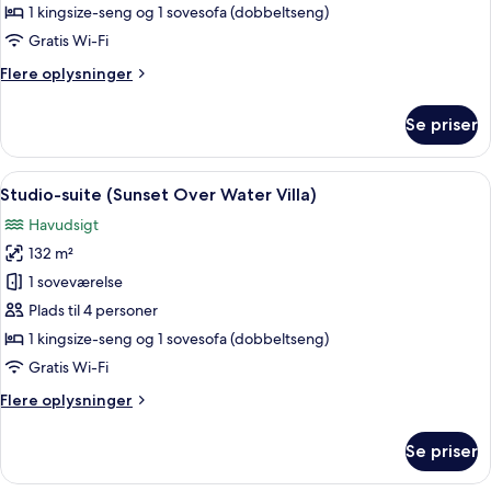
(Sunrise
1 kingsize-seng og 1 sovesofa (dobbeltseng)
Over
Gratis Wi-Fi
Water
Flere
Flere oplysninger
Villa)
oplysninger
om
Se priser
Studio-
suite
(Sunrise
Indlæs
En rummelig opholdsstue med højt til l
14
Over
Studio-suite (Sunset Over Water Villa)
alle
Water
Havudsigt
Villa)
billeder
132 m²
af
Studio-
1 soveværelse
suite
Plads til 4 personer
(Sunset
1 kingsize-seng og 1 sovesofa (dobbeltseng)
Over
Gratis Wi-Fi
Water
Flere
Flere oplysninger
Villa)
oplysninger
om
Se priser
Studio-
suite