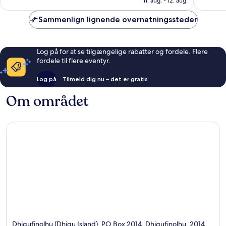
anmeldelser
11. aug. - 12. aug.
Sammenlign lignende overnatningssteder
Log på for at se tilgængelige rabatter og fordele. Flere
fordele til flere eventyr.
Log på
Tilmeld dig nu – det er gratis
Om området
Dhigufinolhu (Dhigu Island), PO Box 2014, Dhigufinolhu, 2014