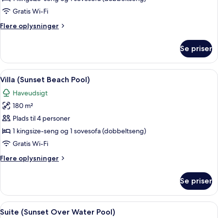
Beach
Gratis Wi-Fi
Pool)
Flere
Flere oplysninger
oplysninger
om
Se priser
Villa
(Sunrise
Beach
Indlæs
En hytte med stråtækt tag og swimmin
10
Pool)
Villa (Sunset Beach Pool)
alle
Haveudsigt
billeder
180 m²
af
Villa
Plads til 4 personer
(Sunset
1 kingsize-seng og 1 sovesofa (dobbeltseng)
Beach
Gratis Wi-Fi
Pool)
Flere
Flere oplysninger
oplysninger
om
Se priser
Villa
(Sunset
Beach
Indlæs
Bungalows over vandet med træterrasse
8
Pool)
Suite (Sunset Over Water Pool)
alle