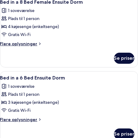
4
Bed in a 8 Bed Female Ensuite Dorm
alle
1 soveværelse
billeder
Plads til 1 person
af
Bed
4 køjesenge (enkeltsenge)
in
Gratis Wi-Fi
a
Flere
Flere oplysninger
8
oplysninger
Bed
om
Se priser
Bed
Female
in
Ensuite
a
Indlæs
Et sovesal med køjesenge, et bord, sto
Dorm
4
8
Bed in a 6 Bed Ensuite Dorm
alle
Bed
1 soveværelse
Female
billeder
Ensuite
Plads til 1 person
af
Dorm
Bed
3 køjesenge (enkeltsenge)
in
Gratis Wi-Fi
a
Flere
Flere oplysninger
6
oplysninger
Bed
om
Se priser
Bed