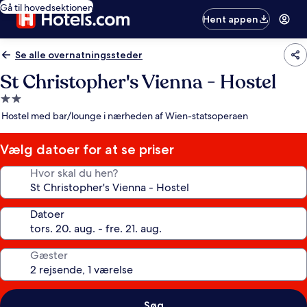
Gå til hovedsektionen
Hent appen
Se alle overnatningssteder
St Christopher's Vienna - Hostel
2.0-
stjernet
Hostel med bar/lounge i nærheden af Wien-statsoperaen
overnatningssted
Vælg datoer for at se priser
Hvor skal du hen?
Datoer
Gæster
Søg