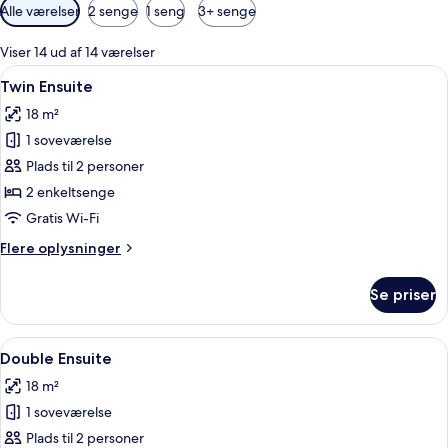
Tilgængelige
Alle værelser
2 senge
1 seng
3+ senge
filtre
for
Viser 14 ud af 14 værelser
værelser
Indlæs
Et hotelværelse med to senge, et skrive
4
Twin Ensuite
alle
18 m²
billeder
1 soveværelse
af
Twin
Plads til 2 personer
Ensuite
2 enkeltsenge
Gratis Wi-Fi
Flere
Flere oplysninger
oplysninger
om
Se priser
Twin
Ensuite
Indlæs
Et hotelværelse med en seng, et natbor
4
Double Ensuite
alle
18 m²
billeder
1 soveværelse
af
Double
Plads til 2 personer