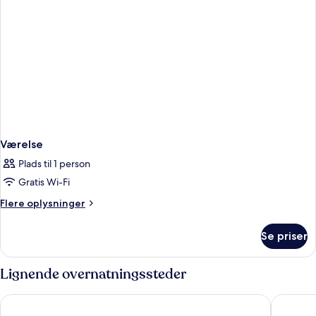
Værelse
Plads til 1 person
Gratis Wi-Fi
Flere
Flere oplysninger
oplysninger
om
Se priser
Værelse
Lignende overnatningssteder
a&o Wien Hauptbahnhof
Wombat's