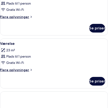
Plads til 1 person
Gratis Wi-Fi
Flere
Flere oplysninger
oplysninger
om
Se priser
Værelse
Indlæs
En køjeseng med et udtrækslagrings
3
Værelse
alle
23 m²
billeder
Plads til 1 person
af
Værelse
Gratis Wi-Fi
Flere
Flere oplysninger
oplysninger
om
Se priser
Værelse