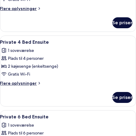
Ensuite
Flere
Flere oplysninger
oplysninger
om
Se priser
Private
Triple
Ensuite
Indlæs
Et lille værelse med køjesenge, et lil
4
Private 4 Bed Ensuite
alle
1 soveværelse
billeder
Plads til 4 personer
af
Private
2 køjesenge (enkeltsenge)
4
Gratis Wi-Fi
Bed
Flere
Flere oplysninger
Ensuite
oplysninger
om
Se priser
Private
4
Bed
Indlæs
Et soveværelse med køjesenge, et spis
6
Ensuite
Private 6 Bed Ensuite
alle
1 soveværelse
billeder
Plads til 6 personer
af