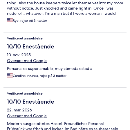
thing. Also the house keepers twice let themselves into my room
without notice. Just knocked and came right in. Once I was
nude lol... whatever, I'm a man but if I were a woman I would
have been upset.
Rye, rejse på 3 nætter
Verificeret anmeldelse
10/10 Enestående
10. nov. 2025
Oversæt med Google
Personal es súper amable, muy cómoda estadía
Carolina Inzunza, rejse på 3 nætter
Verificeret anmeldelse
10/10 Enestående
22. mar. 2026
Oversæt med Google
Modern ausgestattetes Hostel. Freundliches Personal.
Frühstück war frisch und lecker. Im Bad hätte es sauberer sein