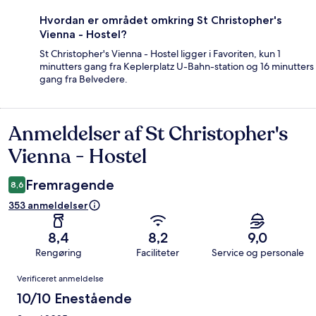
Hvordan er området omkring St Christopher's
Vienna - Hostel?
St Christopher's Vienna - Hostel ligger i Favoriten, kun 1
minutters gang fra Keplerplatz U-Bahn-station og 16 minutters
gang fra Belvedere.
Anmeldelser af St Christopher's
Anmeldelser
Vienna - Hostel
Fremragende
8,6
353 anmeldelser
8,4
8,2
9,0
Rengøring
Faciliteter
Service og personale
Anmeldelser
Verificeret anmeldelse
10/10 Enestående