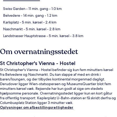
Swiss Garden
- 11 min. gang
- 1.0 km
Belvedere
- 14 min. gang
- 1.2 km
Karlsplatz
- 5 min. kørsel
- 2.4 km
Naschmarkt
- 5 min. kørsel
- 2.8 km
Landstrasser Hauptstrasse
- 5 min. kørsel
- 3.8 km
Om overnatningsstedet
St Christopher's Vienna - Hostel
St Christopher's Vienna - Hostel befinder sig kun fem minutters kørsel
fra Belvedere og Naschmarkt. Du kan slappe af med en drink i
baren/loungen, og der tilbydes kontinental morgenmad dagligt.
Derudover ligger Wien-statsoperaen og MuseumsQuartier blot fem
minutters kørsel væk. Rejsende har kun godt at sige om stedets
hjælpsomme personale. Overnatningsstedet ligger kun en kort gåtur
fra offentlig transport: Keplerplatz U-Bahn-station er få skridt derfra og
Columbusplatz Station ligger 3 minutter væk.
Oplysninger om afbestillingsrettigheder