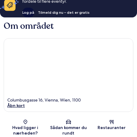
fordele til flere eventyr.
Log på
Tilmeld dig nu – det er gratis
Om området
Columbusgasse 16, Vienna, Wien, 1100
Åbn kort
Kort
Hvad ligger i
Sådan kommer du
Restauranter
nærheden?
rundt