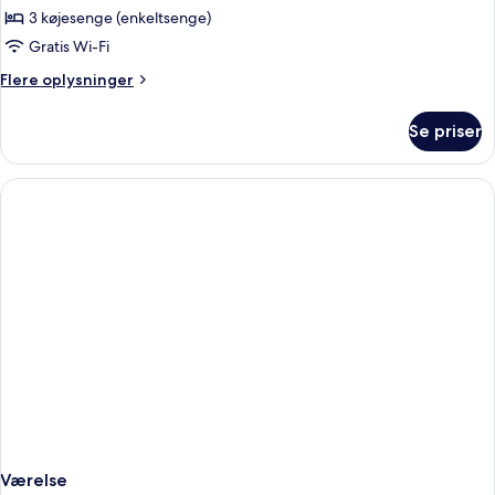
Private
3 køjesenge (enkeltsenge)
6
Gratis Wi-Fi
Bed
Flere
Flere oplysninger
Ensuite
oplysninger
om
Se priser
Private
6
Bed
Ensuite
Værelse