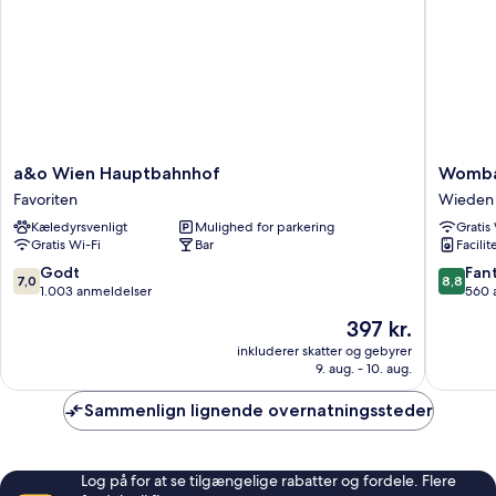
a&o
Wombat
a&o Wien Hauptbahnhof
Wombat
Wien
City
Favoriten
Wieden
Hauptbahnhof
Hostel
Kæledyrsvenligt
Mulighed for parkering
Gratis
Favoriten
Vienna
Gratis Wi-Fi
Bar
Facilit
Naschma
Wieden
7.0
8.8
Godt
Fant
7,0
8,8
ud
ud
1.003 anmeldelser
560 
af
af
Prisen
397 kr.
10,
10,
er
Godt,
Fantasti
inkluderer skatter og gebyrer
397 kr.
9. aug. - 10. aug.
1.003
560
anmeldelser
anmelde
Sammenlign lignende overnatningssteder
Log på for at se tilgængelige rabatter og fordele. Flere