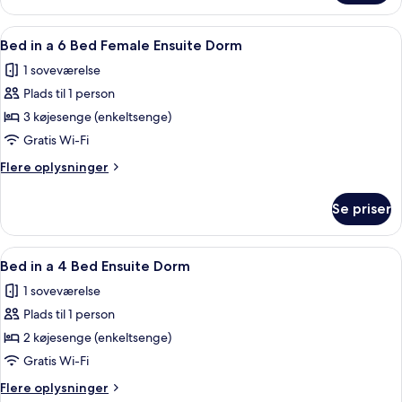
Ensuite
in
Dorm
a
Indlæs
En køjeseng med et vindue, et bord og 
6
6
Bed in a 6 Bed Female Ensuite Dorm
alle
Bed
1 soveværelse
Ensuite
billeder
Dorm
Plads til 1 person
af
Bed
3 køjesenge (enkeltsenge)
in
Gratis Wi-Fi
a
Flere
Flere oplysninger
6
oplysninger
Bed
om
Se priser
Bed
Female
in
Ensuite
a
Indlæs
En køjeseng med skrivebord og stol, et
Dorm
4
6
Bed in a 4 Bed Ensuite Dorm
alle
Bed
1 soveværelse
Female
billeder
Ensuite
Plads til 1 person
af
Dorm
Bed
2 køjesenge (enkeltsenge)
in
Gratis Wi-Fi
a
Flere
Flere oplysninger
4