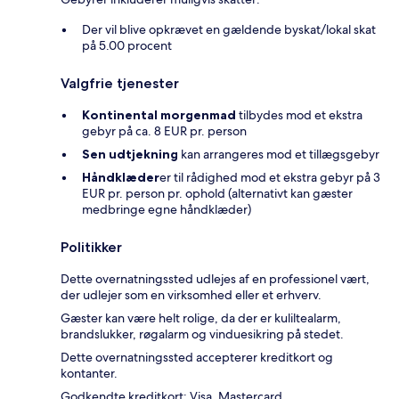
Der vil blive opkrævet en gældende byskat/lokal skat
på 5.00 procent
Valgfrie tjenester
Kontinental morgenmad
tilbydes mod et ekstra
gebyr på ca. 8 EUR pr. person
Sen udtjekning
kan arrangeres mod et tillægsgebyr
Håndklæder
er til rådighed mod et ekstra gebyr på 3
EUR pr. person pr. ophold (alternativt kan gæster
medbringe egne håndklæder)
Politikker
Dette overnatningssted udlejes af en professionel vært,
der udlejer som en virksomhed eller et erhverv.
Gæster kan være helt rolige, da der er kuliltealarm,
brandslukker, røgalarm og vinduesikring på stedet.
Dette overnatningssted accepterer kreditkort og
kontanter.
Godkendte kreditkort: Visa, Mastercard