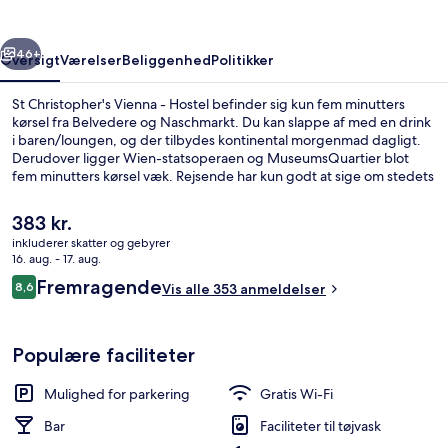
Hostel
rige
Næste
46+
Oversigt
Værelser
Beliggenhed
Politikker
St Christopher's Vienna - Hostel befinder sig kun fem minutters
kørsel fra Belvedere og Naschmarkt. Du kan slappe af med en drink
i baren/loungen, og der tilbydes kontinental morgenmad dagligt.
Derudover ligger Wien-statsoperaen og MuseumsQuartier blot
fem minutters kørsel væk. Rejsende har kun godt at sige om stedets
hjælpsomme personale. Overnatningsstedet ligger kun en kort
gåtur fra offentlig transport: Keplerplatz U-Bahn-station er få skridt
Den
383 kr.
derfra og Columbusplatz Station ligger 3 minutter væk.
nuværende
inkluderer skatter og gebyrer
pris
16. aug. - 17. aug.
Facilitet på overnatningsstedet
er
Anmeldelser
Fremragende
8,6
Vis alle 353 anmeldelser
383 kr.
8,6 ud af 10.
Populære faciliteter
Mulighed for parkering
Gratis Wi-Fi
Bar
Faciliteter til tøjvask