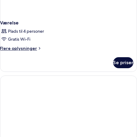
Værelse
Plads til 4 personer
Gratis Wi-Fi
Flere
Flere oplysninger
oplysninger
om
Se priser
Værelse