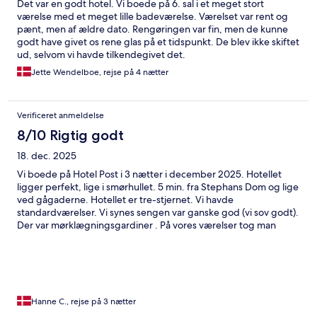
Det var en godt hotel. Vi boede på 6. sal i et meget stort
værelse med et meget lille badeværelse. Værelset var rent og
pænt, men af ældre dato. Rengøringen var fin, men de kunne
godt have givet os rene glas på et tidspunkt. De blev ikke skiftet
ud, selvom vi havde tilkendegivet det.
Jette Wendelboe, rejse på 4 nætter
Verificeret anmeldelse
8/10 Rigtig godt
18. dec. 2025
Vi boede på Hotel Post i 3 nætter i december 2025. Hotellet
ligger perfekt, lige i smørhullet. 5 min. fra Stephans Dom og lige
ved gågaderne. Hotellet er tre-stjernet. Vi havde
standardværelser. Vi synes sengen var ganske god (vi sov godt).
Der var mørklægningsgardiner . På vores værelser tog man
brusebad i badekarret. Der mangler en måtte i badet så man
ikke glider. Men ellers var det rigtig fint, helt rent og
håndklæderne blev skiftet hver dag. Værelset var enkelt (seng,
skrivebord og en stol), men vi har brug for en god seng og at
der er rent og pænt og det var der! Kunne have ønsket en el-
kedel. Det havde vi set, at der ikke var, så det tog vi selv med. Til
Hanne C., rejse på 3 nætter
morgenmad var der yoghurt, havregryn, musli, cornflakes, frisk