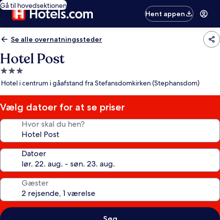
Gå til hovedsektionen
Hent appen
Se alle overnatningssteder
Hotel Post
3.0-
stjernet
Hotel i centrum i gåafstand fra Stefansdomkirken (Stephansdom)
overnatningssted
Vælg datoer for at se priser
Hvor skal du hen?
Datoer
Gæster
Søg