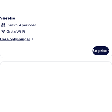
Værelse
Plads til 4 personer
Gratis Wi-Fi
Flere
Flere oplysninger
oplysninger
om
Se priser
Værelse