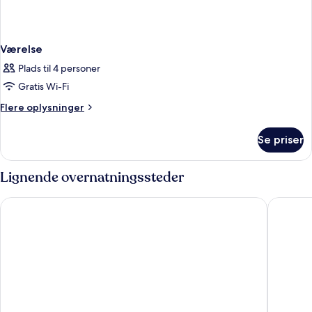
Værelse
Plads til 4 personer
Gratis Wi-Fi
Flere
Flere oplysninger
oplysninger
om
Se priser
Værelse
Lignende overnatningssteder
Hotel Royal
Boutique