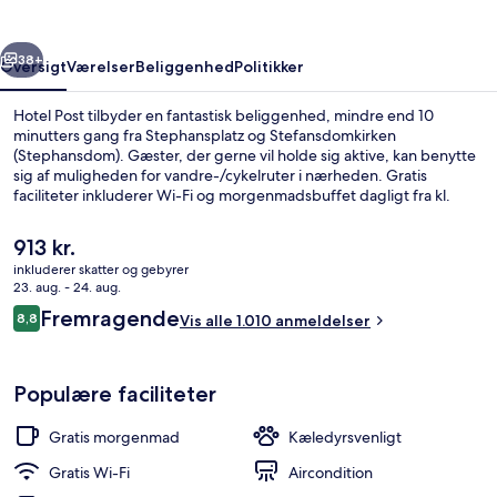
rige
Næste
38+
Oversigt
Værelser
Beliggenhed
Politikker
Hotel Post tilbyder en fantastisk beliggenhed, mindre end 10
minutters gang fra Stephansplatz og Stefansdomkirken
(Stephansdom). Gæster, der gerne vil holde sig aktive, kan benytte
sig af muligheden for vandre-/cykelruter i nærheden. Gratis
faciliteter inkluderer Wi-Fi og morgenmadsbuffet dagligt fra kl.
06.30 til kl. 11.30. Derudover ligger Hofburg Kejserpalads og Wien-
statsoperaen blot 15 minutters gang væk. Rejsende er glade for den
Den
913 kr.
korte gåtur til offentlig transport: Schwedenplatz U-Bahn-station
nuværende
inkluderer skatter og gebyrer
ligger 3 minutter derfra og Stubentor U-Bahn-station 5 minutter
pris
23. aug. - 24. aug.
væk.
Udendørsområde
er
Anmeldelser
Fremragende
8,8
Vis alle 1.010 anmeldelser
913 kr.
8,8 ud af 10.
Populære faciliteter
Gratis morgenmad
Kæledyrsvenligt
Gratis Wi-Fi
Aircondition