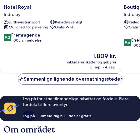
Hotel
Boutiqu
Hotel Royal
Boutiq
Royal
Hotel
Indre by
Indre b
Indre
Das
Lufthavnstransport
Kæledyrsvenligt
Kæledy
by
Tigra
Mulighed for parkering
Gratis Wi-Fi
Gratis
Indre
by
9.2
Fremragende
9,2
9.6
Ene
ud
1.003 anmeldelser
9,6
ud
1.00
af
af
10,
Prisen
1.809 kr.
10,
Fremragende,
er
Eneståe
inkluderer skatter og gebyrer
1.003
1.809 kr.
3. sep. - 4. sep.
1.006
anmeldelser
anmelde
Sammenlign lignende overnatningssteder
Log på for at se tilgængelige rabatter og fordele. Flere
fordele til flere eventyr.
Log på
Tilmeld dig nu – det er gratis
Om området