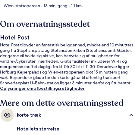
Wien-statsoperaen
- 13 min. gang
- 1.1 km
Om overnatningsstedet
Hotel Post
Hotel Post tilbyder en fantastisk beliggenhed, mindre end 10 minutters
gang fra Stephansplatz og Stefansdomkirken (Stephansdom). Gæster,
der gerne vil holde sig aktive, kan benytte sig af muligheden for
vandre-/cykelruter i nærheden. Gratis faciliteter inkluderer Wi-Fi og
morgenmadsbuffet dagligt fra kl. 06.30 til kl. 11.30. Derudover ligger
Hofburg Kejserpalads og Wien-statsoperaen blot 15 minutters gang
væk. Rejsende er glade for den korte gåtur til offentlig transport:
Schwedenplatz U-Bahn-station ligger 3 minutter derfra og Stubentor
U-Bahn-station 5 minutter væk.
Oplysninger om afbestillingsrettigheder
Mere om dette overnatningssted
I korte træk
Hotellets størrelse