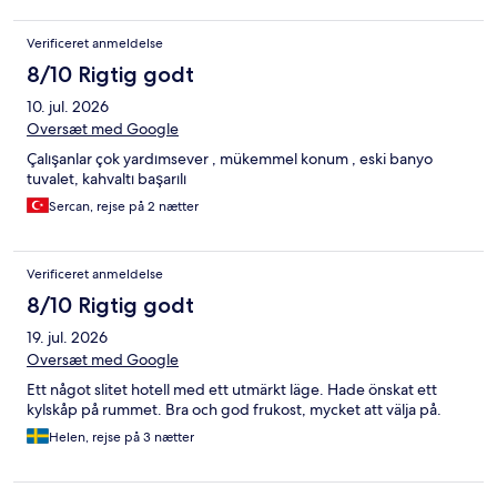
frugt, brød, kager, æg, pølser, bacon osv. Kaffen var fin. Der er
ikke en masse faciliteter på hotellet, blot
Verificeret anmeldelse
morgenmadsrestauranten, et lille opholdsrum, hvor man kunne
8/10 Rigtig godt
trække sodavand og så receptionen. Vi havde en person i
selskabet, der blev syg og som ikke kunne gå med ud og spise,
10. jul. 2026
og da vi andre kom hjem fik vi straks en tallerken med op med
Oversæt med Google
brød og frugt og de spurgte om der var andet de kunne gøre.
Tak for det! Vi bestilte også taxi fra og til lufthavnen via hotellet.
Çalışanlar çok yardımsever , mükemmel konum , eski banyo
Vi var godt tilfredse og vælger hotellet igen, hvis vi skal til Wien.
tuvalet, kahvaltı başarılı
Sercan, rejse på 2 nætter
Verificeret anmeldelse
8/10 Rigtig godt
19. jul. 2026
Oversæt med Google
Ett något slitet hotell med ett utmärkt läge. Hade önskat ett
kylskåp på rummet. Bra och god frukost, mycket att välja på.
Helen, rejse på 3 nætter