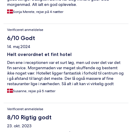
morgenmad. Alt ialt en god oplevelse.
Sonja Merete, rejse på 4 nætter
Verificeret anmeldelse
6/10 Godt
14. maj 2024
Helt overordnet et fint hotel
Den ene i receptionen var et surt løg, men ud over det var det
fin service. Morgenmaden var meget skuffende og bestemt
ikke noget vær. Hotellet ligger fantastisk i forhold til centrum og
i gå afstand til langt det meste. Der lå også massere af fine
restauranter lige i nærheden. Så alt i alt kan vi virkelig godt
anbefale hotellet. Hotellet kan være lidt svært at finde, da man
Susanne, rejse på 5 nætter
skal op ad en vej som gemmer sig bagved en vej, hvor der er
indkørsel forbudt.
Verificeret anmeldelse
8/10 Rigtig godt
23. okt. 2023