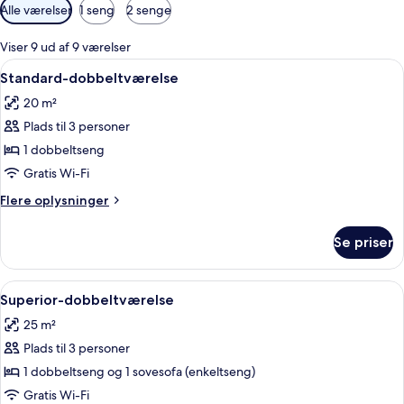
Tilgængelige
Alle værelser
1 seng
2 senge
filtre
for
Viser 9 ud af 9 værelser
værelser
Indlæs
Et hotelværelse med to senge, et træs
10
Standard-dobbeltværelse
alle
20 m²
billeder
Plads til 3 personer
af
Standard-
1 dobbeltseng
dobbeltværelse
Gratis Wi-Fi
Flere
Flere oplysninger
oplysninger
om
Se priser
Standard-
dobbeltværelse
Indlæs
Et hotelværelse med seng, skrivebord o
6
Superior-dobbeltværelse
alle
25 m²
billeder
Plads til 3 personer
af
Superior-
1 dobbeltseng og 1 sovesofa (enkeltseng)
dobbeltværelse
Gratis Wi-Fi