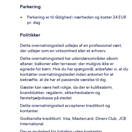
Parkering
Parkering er til rådighed i nærheden og koster 24 EUR
pr. dag
Politikker
Dette overnatningssted udlejes af en professionel vært,
der udlejer som en virksomhed eller et erhverv.
Dette overnatningssted har udendørsområder såsom
altaner, balkoner eller terrasser, der muligvis ikke er
egnede for børn. Hvis du har spørgsmål, anbefaler vi, at du
kontakter overnatningsstedet inden ankomst for at
bekræfte, at de har et passende værelse til dig.
Gæster kan være helt rolige, da der er kuliltealarm,
brandslukker, røgalarm, sikkerhedsalarm og
førstehjælpskasse på stedet.
Dette overnatningssted accepterer kreditkort og
kontanter.
Godkendte kreditkort: Visa, Mastercard, Diners Club, JCB
International
Der er mulighed for betaling uden kontanter.