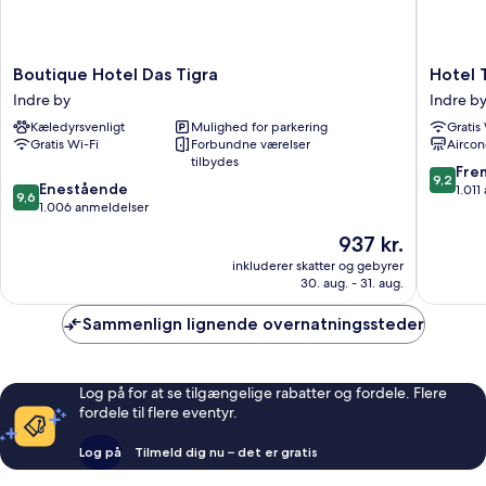
Boutique
Hotel
Boutique Hotel Das Tigra
Hotel 
Hotel
Topazz
Indre by
Indre b
Das
&
Kæledyrsvenligt
Mulighed for parkering
Gratis
Tigra
Lamée
Gratis Wi-Fi
Forbundne værelser
Aircon
Indre
Indre
tilbydes
by
by
9.2
Fre
9,2
9.6
Enestående
ud
1.011
9,6
ud
1.006 anmeldelser
af
af
10,
Prisen
937 kr.
10,
Fremrag
er
Enestående,
inkluderer skatter og gebyrer
1.011
937 kr.
30. aug. - 31. aug.
1.006
anmelde
anmeldelser
Sammenlign lignende overnatningssteder
Log på for at se tilgængelige rabatter og fordele. Flere
fordele til flere eventyr.
Log på
Tilmeld dig nu – det er gratis