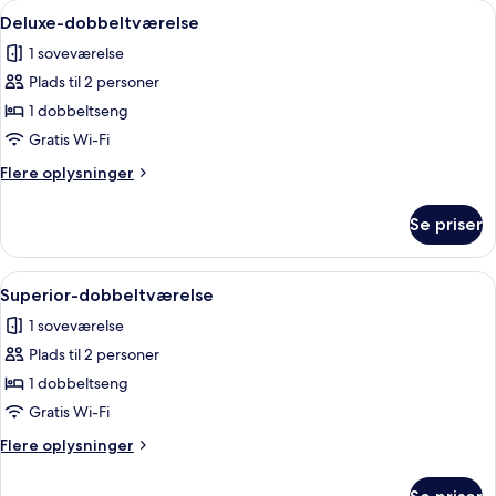
Indlæs
Et hotelværelse med en seng, en stol, e
8
Deluxe-dobbeltværelse
alle
1 soveværelse
billeder
Plads til 2 personer
af
Deluxe-
1 dobbeltseng
dobbeltværelse
Gratis Wi-Fi
Flere
Flere oplysninger
oplysninger
om
Se priser
Deluxe-
dobbeltværelse
Indlæs
Et hotelværelse med seng, natbord, la
7
Superior-dobbeltværelse
alle
1 soveværelse
billeder
Plads til 2 personer
af
Superior-
1 dobbeltseng
dobbeltværelse
Gratis Wi-Fi
Flere
Flere oplysninger
oplysninger
om