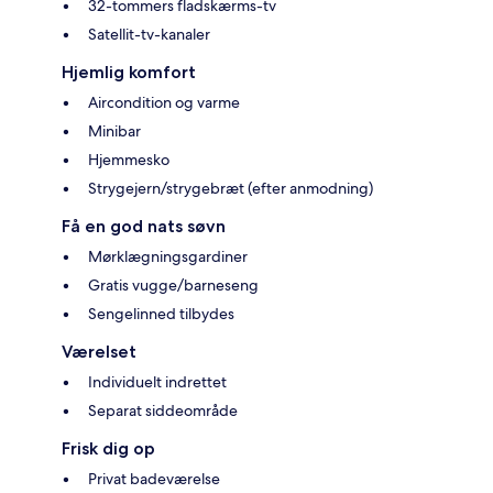
32-tommers fladskærms-tv
Satellit-tv-kanaler
Hjemlig komfort
Aircondition og varme
Minibar
Hjemmesko
Strygejern/strygebræt (efter anmodning)
Få en god nats søvn
Mørklægningsgardiner
Gratis vugge/barneseng
Sengelinned tilbydes
Værelset
Individuelt indrettet
Separat siddeområde
Frisk dig op
Privat badeværelse