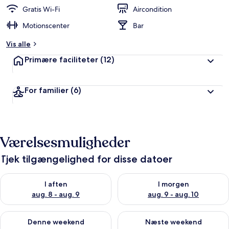
d
Gratis Wi-Fi
Aircondition
ø
Motionscenter
Bar
m
t
Vis alle
a
Primære faciliteter
(12)
f
r
For familier
(6)
e
j
s
e
n
Værelsesmuligheder
d
e
Tjek tilgængelighed for disse datoer
Tjek tilgængelighed for i aften aug. 8 - aug. 9
Tjek tilgængelighed for i morg
I aften
I morgen
aug. 8 - aug. 9
aug. 9 - aug. 10
Tjek tilgængelighed for denne weekend aug. 14 - aug. 16
Tjek tilgængelighed for næste
Denne weekend
Næste weekend