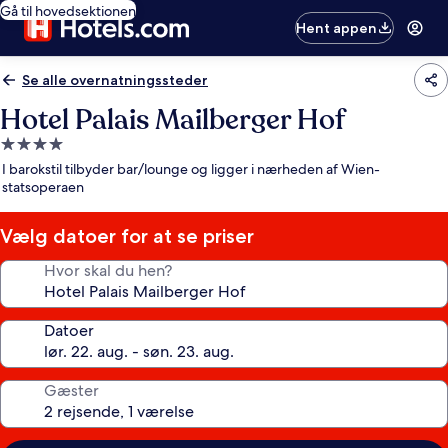
Gå til hovedsektionen
Hent appen
Se alle overnatningssteder
Hotel Palais Mailberger Hof
4.0-
stjernet
I barokstil tilbyder bar/lounge og ligger i nærheden af Wien-
overnatningssted
statsoperaen
Vælg datoer for at se priser
Hvor skal du hen?
Datoer
Gæster