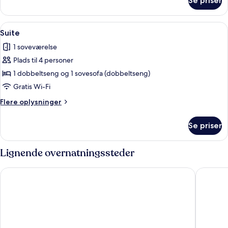
Se priser
Superior-
dobbeltværelse
Indlæs
Et soveværelse med seng, bænk, træse
19
Suite
alle
1 soveværelse
billeder
Plads til 4 personer
af
Suite
1 dobbeltseng og 1 sovesofa (dobbeltseng)
Gratis Wi-Fi
Flere
Flere oplysninger
oplysninger
om
Se priser
Suite
Lignende overnatningssteder
Boutique Hotel Das Tigra
Hotel To