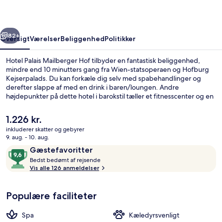
rige
Næste
82+
Oversigt
Værelser
Beliggenhed
Politikker
Hotel Palais Mailberger Hof tilbyder en fantastisk beliggenhed,
mindre end 10 minutters gang fra Wien-statsoperaen og Hofburg
Kejserpalads. Du kan forkæle dig selv med spabehandlinger og
derefter slappe af med en drink i baren/loungen. Andre
højdepunkter på dette hotel i barokstil tæller et fitnesscenter og en
have. Offentlig transport ligger kun en kort gåtur væk:
Schwarzenbergplatz Station ligger 5 minutter væk og Oper-
Den
1.226 kr.
Karlsplatz Sporvognsstation ligger 6 minutter derfra.
nuværende
inkluderer skatter og gebyrer
pris
9. aug. - 10. aug.
Gårdsplads
er
Anmeldelser
9,6
Gæstefavoritter
1.226 kr.
B
ud
Bedst bedømt af rejsende
e
Vis alle 126 anmeldelser
af
d
10,
s
Gæstefavoritter
Populære faciliteter
t
b
Spa
Kæledyrsvenligt
e