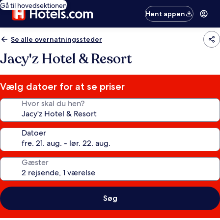
Gå til hovedsektionen
Hent appen
Se alle overnatningssteder
Jacy'z Hotel & Resort
Vælg datoer for at se priser
Hvor skal du hen?
Datoer
Gæster
Søg