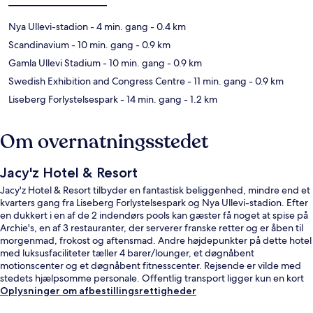
Nya Ullevi-stadion
- 4 min. gang
- 0.4 km
Scandinavium
- 10 min. gang
- 0.9 km
Gamla Ullevi Stadium
- 10 min. gang
- 0.9 km
Swedish Exhibition and Congress Centre
- 11 min. gang
- 0.9 km
Liseberg Forlystelsespark
- 14 min. gang
- 1.2 km
Om overnatningsstedet
Jacy'z Hotel & Resort
Jacy'z Hotel & Resort tilbyder en fantastisk beliggenhed, mindre end et
kvarters gang fra Liseberg Forlystelsespark og Nya Ullevi-stadion. Efter
en dukkert i en af de 2 indendørs pools kan gæster få noget at spise på
Archie's, en af 3 restauranter, der serverer franske retter og er åben til
morgenmad, frokost og aftensmad. Andre højdepunkter på dette hotel
med luksusfaciliteter tæller 4 barer/lounger, et døgnåbent
motionscenter og et døgnåbent fitnesscenter. Rejsende er vilde med
stedets hjælpsomme personale. Offentlig transport ligger kun en kort
gåtur væk: Ullevi Södra Sporvognsstation ligger 8 minutter væk og
Oplysninger om afbestillingsrettigheder
Ullevi Norra Sporvognsstation ligger 9 minutter derfra.