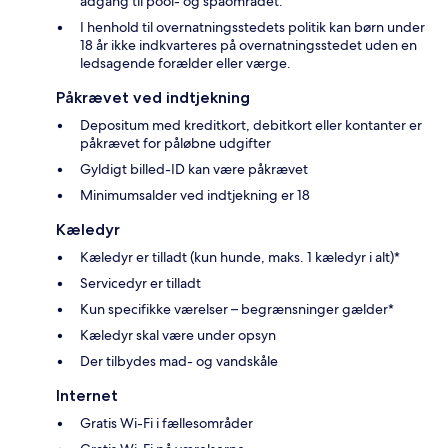
adgang til pool- og spaområdet.
I henhold til overnatningsstedets politik kan børn under
18 år ikke indkvarteres på overnatningsstedet uden en
ledsagende forælder eller værge.
Påkrævet ved indtjekning
Depositum med kreditkort, debitkort eller kontanter er
påkrævet for påløbne udgifter
Gyldigt billed-ID kan være påkrævet
Minimumsalder ved indtjekning er 18
Kæledyr
Kæledyr er tilladt (kun hunde, maks. 1 kæledyr i alt)*
Servicedyr er tilladt
Kun specifikke værelser – begrænsninger gælder*
Kæledyr skal være under opsyn
Der tilbydes mad- og vandskåle
Internet
Gratis Wi-Fi i fællesområder