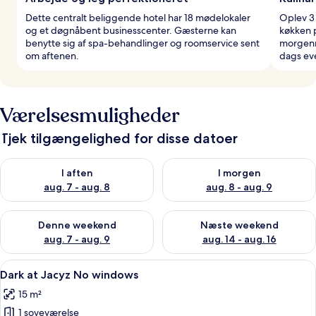
Dette centralt beliggende hotel har 18 mødelokaler
Oplev 3 
og et døgnåbent businesscenter. Gæsterne kan
køkken p
benytte sig af spa-behandlinger og roomservice sent
morgenma
om aftenen.
dags ev
Værelsesmuligheder
Tjek tilgængelighed for disse datoer
Tjek tilgængelighed for i aften aug. 7 - aug. 8
Tjek tilgængelighed for i morg
I aften
I morgen
aug. 7 - aug. 8
aug. 8 - aug. 9
Tjek tilgængelighed for denne weekend aug. 7 - aug. 9
Tjek tilgængelighed for næste
Denne weekend
Næste weekend
aug. 7 - aug. 9
aug. 14 - aug. 16
Indlæs
Et hotelværelse med en seng, et natbo
4
Dark at Jacyz No windows
alle
15 m²
billeder
1 soveværelse
af