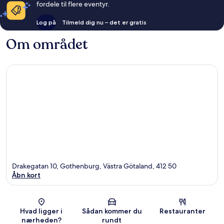
fordele til flere eventyr.
Log på
Tilmeld dig nu – det er gratis
Om området
Drakegatan 10, Gothenburg, Västra Götaland, 412 50
Åbn kort
Kort
Hvad ligger i
Sådan kommer du
Restauranter
nærheden?
rundt