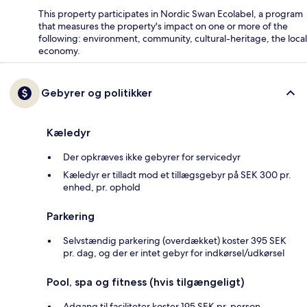
This property participates in Nordic Swan Ecolabel, a program
that measures the property's impact on one or more of the
following: environment, community, cultural-heritage, the local
economy.
Gebyrer og politikker
Kæledyr
Der opkræves ikke gebyrer for servicedyr
Kæledyr er tilladt mod et tillægsgebyr på SEK 300 pr.
enhed, pr. ophold
Parkering
Selvstændig parkering (overdækket) koster 395 SEK
pr. dag, og der er intet gebyr for indkørsel/udkørsel
Pool, spa og fitness (hvis tilgængeligt)
Adgang til faciliteter koster 195 SEK pr. person.