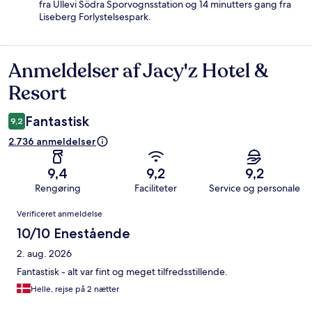
fra Ullevi Södra Sporvognsstation og 14 minutters gang fra
Liseberg Forlystelsespark.
Anmeldelser af Jacy'z Hotel &
Anmeldelser
Resort
Fantastisk
9,2
2.736 anmeldelser
9,4
9,2
9,2
Rengøring
Faciliteter
Service og personale
Anmeldelser
Verificeret anmeldelse
10/10 Enestående
2. aug. 2026
Fantastisk - alt var fint og meget tilfredsstillende.
Helle, rejse på 2 nætter