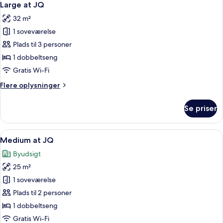
4
No
Large at JQ
alle
windows
32 m²
billeder
1 soveværelse
af
Large
Plads til 3 personer
at
1 dobbeltseng
JQ
Gratis Wi-Fi
Flere
Flere oplysninger
oplysninger
om
Se priser
Large
at
JQ
Indlæs
Et moderne hotelværelse med en sofa, 
5
Medium at JQ
alle
Byudsigt
billeder
25 m²
af
Medium
1 soveværelse
at
Plads til 2 personer
JQ
1 dobbeltseng
Gratis Wi-Fi