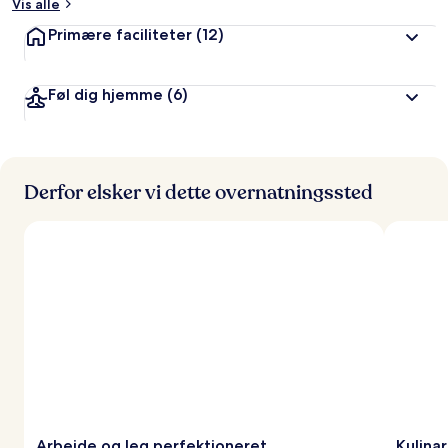
Vis alle
Primære faciliteter
(12)
Føl dig hjemme
(6)
Derfor elsker vi dette overnatningssted
Arbejde og leg perfektioneret
Kulinar