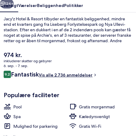
124+
Oversigt
Værelser
Beliggenhed
Politikker
Jacy'z Hotel & Resort tilbyder en fantastisk beliggenhed, mindre
end et kvarters gang fra Liseberg Forlystelsespark og Nya Ullevi-
stadion. Efter en dukkert i en af de 2 indendørs pools kan gæster få
noget at spise på Archie's, en af 3 restauranter, der serverer franske
retter og er åben til morgenmad, frokost og aftensmad. Andre
højdepunkter på dette hotel med luksusfaciliteter tæller 4
barer/lounger, et døgnåbent motionscenter og et døgnåbent
Den
974 kr.
fitnesscenter. Rejsende er vilde med stedets hjælpsomme
nuværende
inkluderer skatter og gebyrer
personale. Offentlig transport ligger kun en kort gåtur væk: Ullevi
pris
6. sep. - 7. sep.
Södra Sporvognsstation ligger 8 minutter væk og Ullevi Norra
2 indendørs pools, sæsonbestemt uden
er
Anmeldelser
Sporvognsstation ligger 9 minutter derfra.
Fantastisk
9,2
Vis alle 2.736 anmeldelser
974 kr.
9,2 ud af 10.
Populære faciliteter
Pool
Gratis morgenmad
Spa
Kæledyrsvenligt
Mulighed for parkering
Gratis Wi-Fi