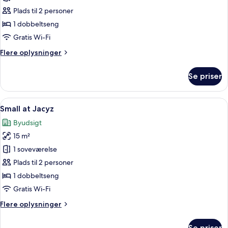
Dark
Plads til 2 personer
at
1 dobbeltseng
Jacyz
Gratis Wi-Fi
No
Flere
Flere oplysninger
windows
oplysninger
om
Se priser
Dark
at
Jacyz
Indlæs
Et moderne hotelværelse med en seng, 
3
No
Small at Jacyz
alle
windows
Byudsigt
billeder
15 m²
af
Small
1 soveværelse
at
Plads til 2 personer
Jacyz
1 dobbeltseng
Gratis Wi-Fi
Flere
Flere oplysninger
oplysninger
om
Se priser