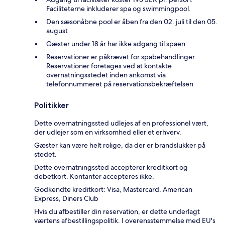
Faciliteterne inkluderer spa og swimmingpool.
Den sæsonåbne pool er åben fra den 02. juli til den 05.
august
Gæster under 18 år har ikke adgang til spaen
Reservationer er påkrævet for spabehandlinger.
Reservationer foretages ved at kontakte
overnatningsstedet inden ankomst via
telefonnummeret på reservationsbekræftelsen
Politikker
Dette overnatningssted udlejes af en professionel vært,
der udlejer som en virksomhed eller et erhverv.
Gæster kan være helt rolige, da der er brandslukker på
stedet.
Dette overnatningssted accepterer kreditkort og
debetkort. Kontanter accepteres ikke.
Godkendte kreditkort: Visa, Mastercard, American
Express, Diners Club
Hvis du afbestiller din reservation, er dette underlagt
værtens afbestillingspolitik. I overensstemmelse med EU's