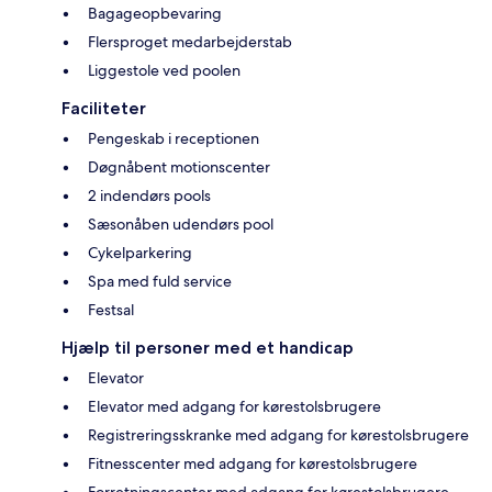
Bagageopbevaring
Flersproget medarbejderstab
Liggestole ved poolen
Faciliteter
Pengeskab i receptionen
Døgnåbent motionscenter
2 indendørs pools
Sæsonåben udendørs pool
Cykelparkering
Spa med fuld service
Festsal
Hjælp til personer med et handicap
Elevator
Elevator med adgang for kørestolsbrugere
Registreringsskranke med adgang for kørestolsbrugere
Fitnesscenter med adgang for kørestolsbrugere
Forretningscenter med adgang for kørestolsbrugere