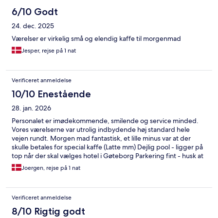
6/10 Godt
24. dec. 2025
Værelser er virkelig små og elendig kaffe til morgenmad
Jesper, rejse på 1 nat
Verificeret anmeldelse
10/10 Enestående
28. jan. 2026
Personalet er imødekommende, smilende og service minded.
Vores værelserne var utrolig indbydende høj standard hele
vejen rundt. Morgen mad fantastisk, et lille minus var at der
skulle betales for special kaffe (Latte mm) Dejlig pool - ligger på
top når der skal vælges hotel i Gøteborg Parkering fint - husk at
registrere den i receptionen
Joergen, rejse på 1 nat
Verificeret anmeldelse
8/10 Rigtig godt