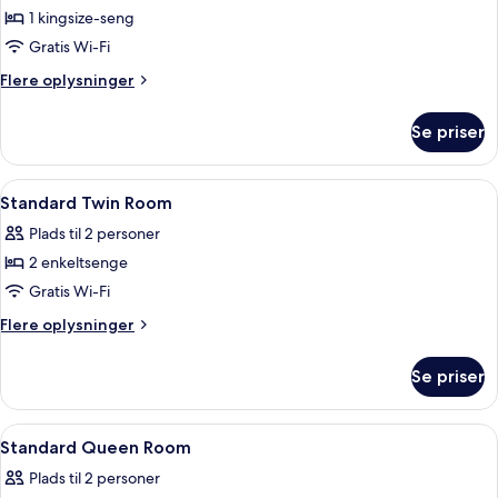
suite
1 kingsize-seng
Gratis Wi-Fi
Flere
Flere oplysninger
oplysninger
om
Se priser
Presidential-
suite
Indlæs
Pengeskab på værelset, skrivebord, 
16
Standard Twin Room
alle
Plads til 2 personer
billeder
2 enkeltsenge
af
Standard
Gratis Wi-Fi
Twin
Flere
Flere oplysninger
Room
oplysninger
om
Se priser
Standard
Twin
Room
Indlæs
Pengeskab på værelset, skrivebord, 
9
Standard Queen Room
alle
Plads til 2 personer
billeder