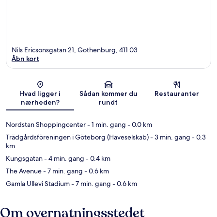
Nils Ericsonsgatan 21, Gothenburg, 411 03
Åbn kort
Kort
Hvad ligger i
Sådan kommer du
Restauranter
nærheden?
rundt
Nordstan Shoppingcenter
- 1 min. gang
- 0.0 km
Trädgårdsföreningen i Göteborg (Haveselskab)
- 3 min. gang
- 0.3
km
Kungsgatan
- 4 min. gang
- 0.4 km
The Avenue
- 7 min. gang
- 0.6 km
Gamla Ullevi Stadium
- 7 min. gang
- 0.6 km
Om overnatningsstedet