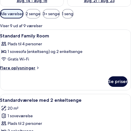
aug. 14 - aug. 16
aug. 21 - aug. 23
Tilgængelige
Alle værelser
2 senge
3+ senge
1 seng
filtre
for
Viser 9 ud af 9 værelser
værelser
Indlæs
Pengeskab på værelset, skrivebord, 
14
Standard Family Room
alle
Plads til 4 personer
billeder
1 sovesofa (enkeltseng) og 2 enkeltsenge
af
Standard
Gratis Wi-Fi
Family
Flere
Flere oplysninger
Room
oplysninger
om
Se priser
Standard
Family
Room
Indlæs
Et hotelværelse med to senge, et skriv
17
Standardværelse med 2 enkeltsenge
alle
20 m²
billeder
1 soveværelse
af
Standardværelse
Plads til 2 personer
med