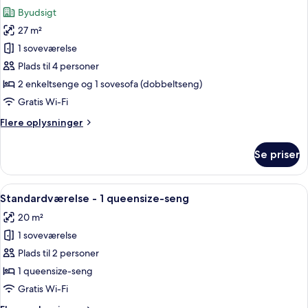
alle
Byudsigt
billeder
27 m²
af
Familieværelse
1 soveværelse
(Four)
Plads til 4 personer
2 enkeltsenge og 1 sovesofa (dobbeltseng)
Gratis Wi-Fi
Flere
Flere oplysninger
oplysninger
om
Se priser
Familieværelse
(Four)
Indlæs
Et hotelværelse med en stor seng, et s
6
Standardværelse - 1 queensize-seng
alle
20 m²
billeder
1 soveværelse
af
Standardværelse
Plads til 2 personer
-
1 queensize-seng
1
Gratis Wi-Fi
queensize-