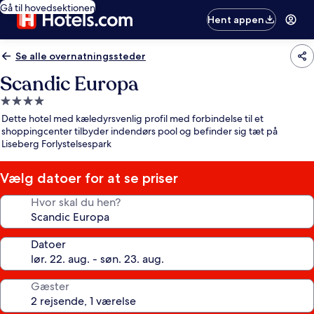
Gå til hovedsektionen
Hent appen
Se alle overnatningssteder
Scandic Europa
4.0-
stjernet
Dette hotel med kæledyrsvenlig profil med forbindelse til et
overnatningssted
shoppingcenter tilbyder indendørs pool og befinder sig tæt på
Liseberg Forlystelsespark
Vælg datoer for at se priser
Hvor skal du hen?
Datoer
Gæster