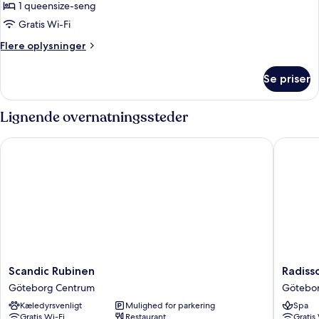
1 queensize-seng
af
Standard
Gratis Wi-Fi
Queen
Flere
Flere oplysninger
Room
oplysninger
om
Se priser
Standard
Queen
Room
Lignende overnatningssteder
Scandic Rubinen
Radisson
Scandic
Radisso
Scandic Rubinen
Radiss
Rubinen
Blu
Göteborg Centrum
Götebo
Göteborg
Scandin
Kæledyrsvenligt
Mulighed for parkering
Spa
Centrum
Hotel
Gratis Wi-Fi
Restaurant
Gratis