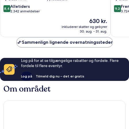
Götebo
Centru
8.4
9.2
Alletiders
Fre
8,4
9,2
ud
ud
2.342 anmeldelser
3.72
af
af
Prisen
630 kr.
10,
10,
er
Alletiders,
Fremrag
inkluderer skatter og gebyrer
630 kr.
30. aug. - 31. aug.
2.342
3.724
anmeldelser
anmelde
Sammenlign lignende overnatningssteder
Log på for at se tilgængelige rabatter og fordele. Flere
fordele til flere eventyr.
Log på
Tilmeld dig nu – det er gratis
Om området