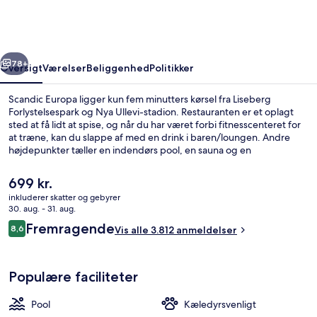
rige
Næste
78+
Oversigt
Værelser
Beliggenhed
Politikker
Scandic Europa ligger kun fem minutters kørsel fra Liseberg
Forlystelsespark og Nya Ullevi-stadion. Restauranten er et oplagt
sted at få lidt at spise, og når du har været forbi fitnesscenteret for
at træne, kan du slappe af med en drink i baren/loungen. Andre
højdepunkter tæller en indendørs pool, en sauna og en
snackbar/deli. Rejsende er vilde med stedets hjælpsomme
personale og morgenmad. Overnatningsstedet ligger kun en kort
Den
699 kr.
gåtur fra offentlig transport: Nordstan Sporvognsstation er få skridt
nuværende
inkluderer skatter og gebyrer
derfra og Brunnsparken Sporvognsstation ligger 3 minutter væk.
pris
30. aug. - 31. aug.
Morgenmadsbuffet hver dag mod et 
er
Anmeldelser
Fremragende
8,6
Vis alle 3.812 anmeldelser
699 kr.
8,6 ud af 10.
Populære faciliteter
Pool
Kæledyrsvenligt