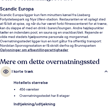
Scandic Europa
Scandic Europa ligger kun fem minutters kørsel fra Liseberg
Forlystelsespark og Nya Ullevi-stadion. Restauranten er et oplagt sted
at få lidt at spise, og når du har været forbi fitnesscenteret for at træne,
kan du slappe af med en drink i baren/loungen. Andre højdepunkter
tæller en indendørs pool, en sauna og en snackbar/deli. Rejsende er
vilde med stedets hjælpsomme personale og morgenmad.
Overnatningsstedet ligger kun en kort gåtur fra offentlig transport:
Nordstan Sporvognsstation er få skridt derfra og Brunnsparken
Sporvognsstation ligger 3 minutter væk.
Oplysninger om afbestillingsrettigheder
Mere om dette overnatningssted
I korte træk
Hotellets størrelse
456 værelser
Overnatningsstedet har 8 etager
Indtjekning/udtjekning