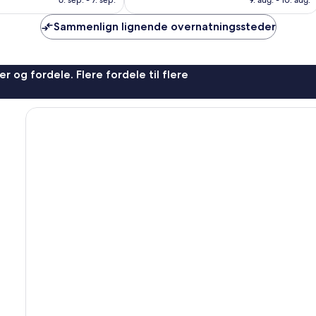
2.463
anmeldelser
Sammenlign lignende overnatningssteder
r og fordele. Flere fordele til flere