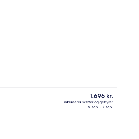
Der serveres morgenmad, frokost og
Den
1.696 kr.
nuværende
inkluderer skatter og gebyrer
pris
6. sep. - 7. sep.
s morgenmad, frokost og aftensmad
Interiør
er
1.696 kr.