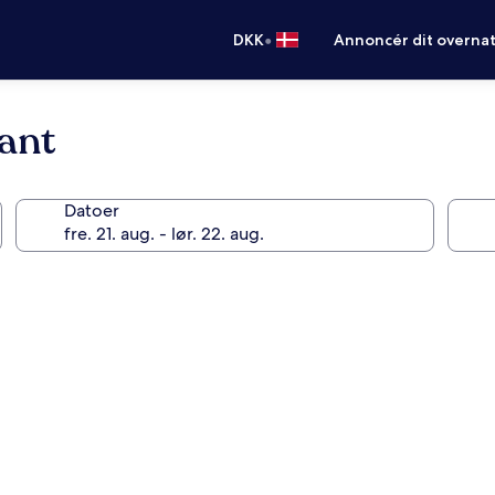
•
DKK
Annoncér dit overna
ant
Datoer