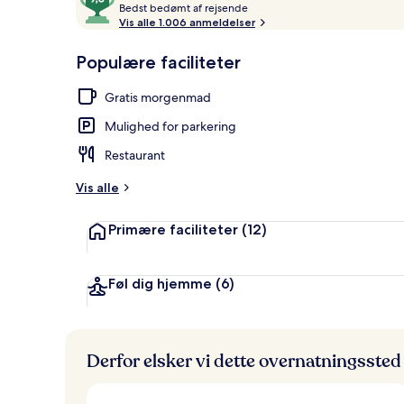
B
ud
Bedst bedømt af rejsende
Overnatnings
e
Vis alle 1.006 anmeldelser
af
d
10,
s
Populære faciliteter
Gæstefavoritter
t
Gratis morgenmad
b
e
Mulighed for parkering
d
ø
Restaurant
m
t
Vis alle
a
Primære faciliteter
(12)
f
r
e
Føl dig hjemme
(6)
j
s
e
n
Derfor elsker vi dette overnatningssted
d
e