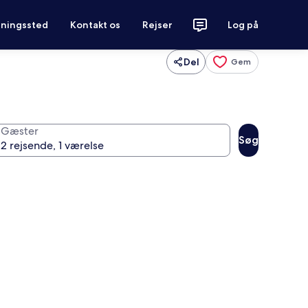
tningssted
Kontakt os
Rejser
Log på
Del
Gem
Gæster
Søg