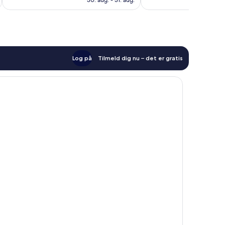
anmeldelser
anmeldelser
Log på
Tilmeld dig nu – det er gratis