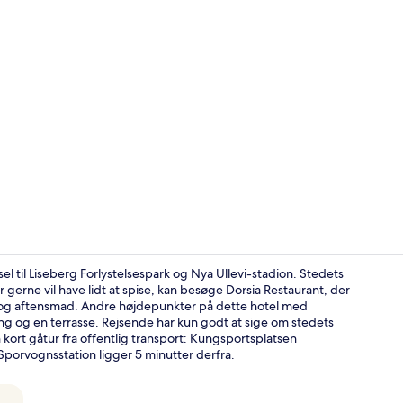
Interiør
el til Liseberg Forlystelsespark og Nya Ullevi-stadion. Stedets
r gerne vil have lidt at spise, kan besøge Dorsia Restaurant, der
t og aftensmad. Andre højdepunkter på dette hotel med
Der servere
jning og en terrasse. Rejsende har kun godt at sige om stedets
ort gåtur fra offentlig transport: Kungsportsplatsen
porvognsstation ligger 5 minutter derfra.