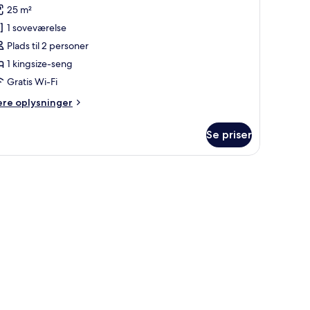
f
anmeldelser)
25 m²
edium
1 soveværelse
remium
Plads til 2 personer
1 kingsize-seng
Gratis Wi-Fi
ere
ere oplysninger
lysninger
m
Se priser
edium
remium
bruser og et badekar.