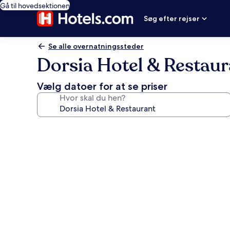
Gå til hovedsektionen
Søg efter rejser
Se alle overnatningssteder
Dorsia Hotel & Restaur
Vælg datoer for at se priser
Hvor skal du hen?
Billedgalleri
for
Dorsia
Hotel
&
Restaurant