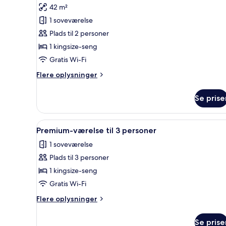
af
anmeldelser)
42 m²
Large
1 soveværelse
Premium
Plads til 2 personer
1 kingsize-seng
Gratis Wi-Fi
Flere
Flere oplysninger
oplysninger
om
Se prise
Large
Premium
Indlæs
Et hotelværelse med en stor sen
1
Premium-værelse til 3 personer
alle
1 soveværelse
billeder
Plads til 3 personer
af
Premium-
1 kingsize-seng
værelse
Gratis Wi-Fi
til
Flere
Flere oplysninger
3
oplysninger
personer
om
Se prise
Premium-