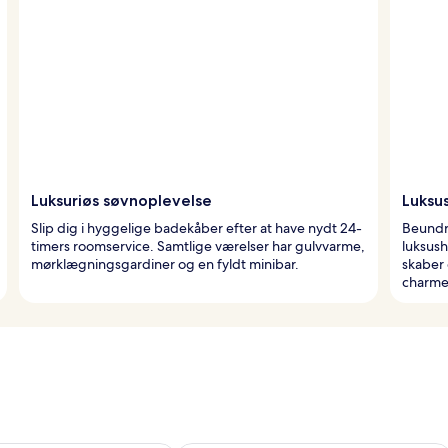
Luksuriøs søvnoplevelse
Luksu
Slip dig i hyggelige badekåber efter at have nydt 24-
Beundr
timers roomservice. Samtlige værelser har gulvvarme,
luksush
mørklægningsgardiner og en fyldt minibar.
skaber 
charme