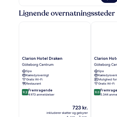
værelse
til
Lignende overnatningssteder
3
personer
Clarion Hotel Draken
Clarion Hotel
Clarion
Clarion
Clarion Hotel Draken
Clarion Hot
Hotel
Hotel
Göteborg Centrum
Göteborg Ce
Draken
Post,
Spa
Spa
Göteborg
Gothenburg
Kæledyrsvenligt
Kæledyrsvenl
Centrum
Göteborg
Gratis Wi-Fi
Mulighed for
Centrum
Restaurant
Gratis Wi-Fi
9.2
9.0
Fremragende
Fremrag
9,2
9,0
ud
ud
4.973 anmeldelser
5.344 anme
af
af
10,
10,
Prisen
723 kr.
Fremragende,
Fremragende
er
inkluderer skatter og gebyrer
4.973
5.344
723 kr.
6. sep. - 7. sep.