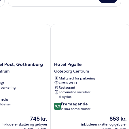
værelse
til
3
personer
 Post, Gothenburg
Hotel Pigalle
Hotel
el Post, Gothenburg
Hotel Pigalle
Pigalle
ntrum
Göteborg Centrum
Göteborg
Mulighed for parkering
Centrum
igt
Gratis Wi-Fi
 parkering
Restaurant
Forbundne værelser
tilbydes
ende
9.2
Fremragende
ldelser
9,2
ud
2.463 anmeldelser
af
Prisen
Prisen
745 kr.
853 kr.
10,
,
er
er
Fremragende,
inkluderer skatter og gebyrer
inkluderer skatter og gebyrer
745 kr.
853 kr.
6. sep. - 7. sep.
9. aug. - 10. aug.