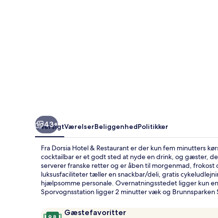
43+
Oversigt
Værelser
Beliggenhed
Politikker
Fra Dorsia Hotel & Restaurant er der kun fem minutters kørs
cocktailbar er et godt sted at nyde en drink, og gæster, de
serverer franske retter og er åben til morgenmad, frokos
luksusfaciliteter tæller en snackbar/deli, gratis cykeludle
hjælpsomme personale. Overnatningsstedet ligger kun en k
Sporvognsstation ligger 2 minutter væk og Brunnsparken S
Anmeldelser
9,8
Gæstefavoritter