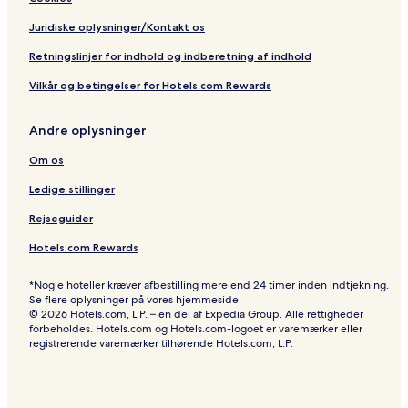
Juridiske oplysninger/Kontakt os
Retningslinjer for indhold og indberetning af indhold
Vilkår og betingelser for Hotels.com Rewards
Andre oplysninger
Om os
Ledige stillinger
Rejseguider
Hotels.com Rewards
*Nogle hoteller kræver afbestilling mere end 24 timer inden indtjekning.
Se flere oplysninger på vores hjemmeside.
© 2026 Hotels.com, L.P. – en del af Expedia Group. Alle rettigheder
forbeholdes. Hotels.com og Hotels.com-logoet er varemærker eller
registrerende varemærker tilhørende Hotels.com, L.P.