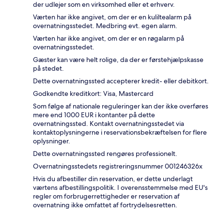
der udlejer som en virksomhed eller et erhverv.
Værten har ikke angivet, om der er en kuliltealarm på
overnatningsstedet. Medbring evt. egen alarm.
Værten har ikke angivet, om der er en røgalarm på
overnatningsstedet.
Gæster kan være helt rolige, da der er førstehjælpskasse
på stedet.
Dette overnatningssted accepterer kredit- eller debitkort.
Godkendte kreditkort: Visa, Mastercard
Som følge af nationale reguleringer kan der ikke overføres
mere end 1000 EUR i kontanter på dette
overnatningssted. Kontakt overnatningsstedet via
kontaktoplysningerne i reservationsbekræftelsen for flere
oplysninger.
Dette overnatningssted rengøres professionelt.
Overnatningsstedets registreringsnummer 001246326x
Hvis du afbestiller din reservation, er dette underlagt
værtens afbestillingspolitik. I overensstemmelse med EU's
regler om forbrugerrettigheder er reservation af
overnatning ikke omfattet af fortrydelsesretten.