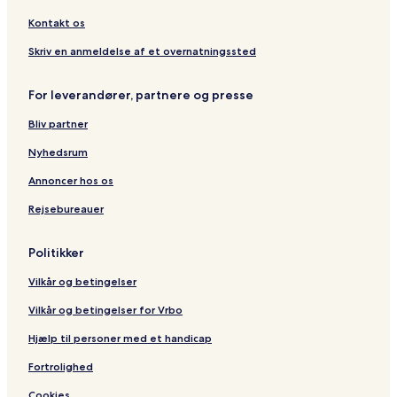
M
l
t
t
R
n
a
l
e
u
e
d
Kontakt os
t
I
l
r
s
s
e
n
&
a
o
Skriv en anmeldelse af et overnatningssted
c
A
r
l
p
t
For leverandører, partnere og presse
u
a
s
r
Bliv partner
i
t
v
m
Nyhedsrum
e
e
n
Annoncer hos os
t
Rejsebureauer
s
Politikker
Vilkår og betingelser
Vilkår og betingelser for Vrbo
Hjælp til personer med et handicap
Fortrolighed
Cookies