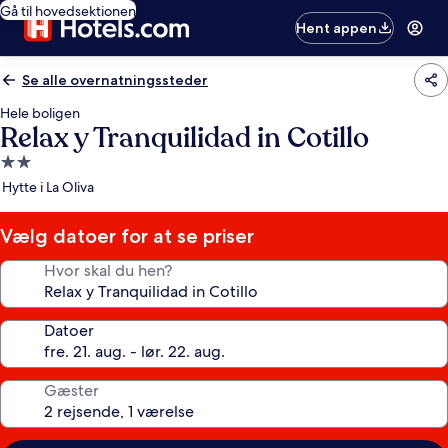
Gå til hovedsektionen
Hent appen
Se alle overnatningssteder
Hele boligen
Relax y Tranquilidad in Cotillo
2.0-
stjernet
Hytte i La Oliva
overnatningssted
Vælg datoer for at se priser
Hvor skal du hen?
Datoer
Gæster