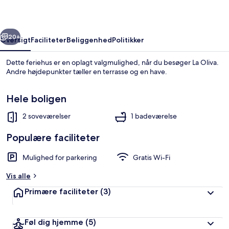
Cotillo
rige
Næste
20+
Oversigt
Faciliteter
Beliggenhed
Politikker
Dette feriehus er en oplagt valgmulighed, når du besøger La Oliva.
Andre højdepunkter tæller en terrasse og en have.
Hele boligen
2 soveværelser
1 badeværelse
Populære faciliteter
Hus - 2 soveværelser - ryger - terras
Mulighed for parkering
Gratis Wi-Fi
Vis alle
Primære faciliteter
(3)
Føl dig hjemme
(5)