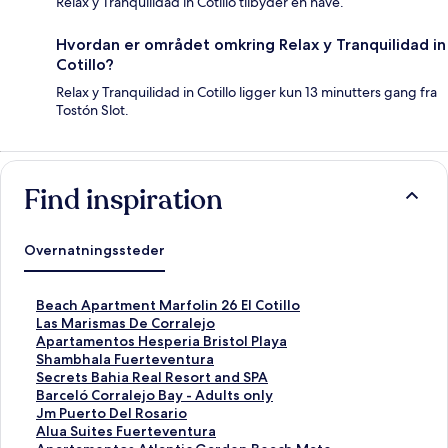
Relax y Tranquilidad in Cotillo tilbyder en have.
Hvordan er området omkring Relax y Tranquilidad in
Cotillo?
Relax y Tranquilidad in Cotillo ligger kun 13 minutters gang fra
Tostón Slot.
Find inspiration
Overnatningssteder
L
Beach Apartment Marfolin 26 El Cotillo
i
L
Las Marismas De Corralejo
n
i
L
Apartamentos Hesperia Bristol Playa
k
n
i
L
Shambhala Fuerteventura
å
k
n
i
L
Secrets Bahia Real Resort and SPA
b
å
k
n
i
L
Barceló Corralejo Bay - Adults only
n
b
å
k
n
i
L
Jm Puerto Del Rosario
e
n
b
å
k
n
i
L
Alua Suites Fuerteventura
r
e
n
b
å
k
n
i
L