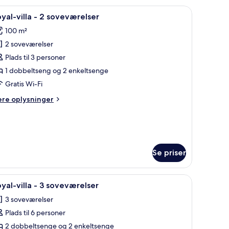
ave
liggestole og et spiseområde.
ndlæs
Et moderne udendørs poolområde med liggest
20
yal-villa - 2 soveværelser
le
veværelser
100 m²
illeder
ivat
2 soveværelser
f
ol
oyal-
Plads til 3 personer
lla
sigt
1 dobbeltseng og 2 enkeltsenge
Gratis Wi-Fi
ve
ere
ere oplysninger
oveværelser
lysninger
m
yal-
la
Se priser
veværelser
 og drikkevarer, omgivet af en hvid bygning og en palmetræ.
ndlæs
En moderne stue med en sofa, et træbord me
1
yal-villa - 3 soveværelser
le
3 soveværelser
illeder
Plads til 6 personer
f
oyal-
2 dobbeltsenge og 2 enkeltsenge