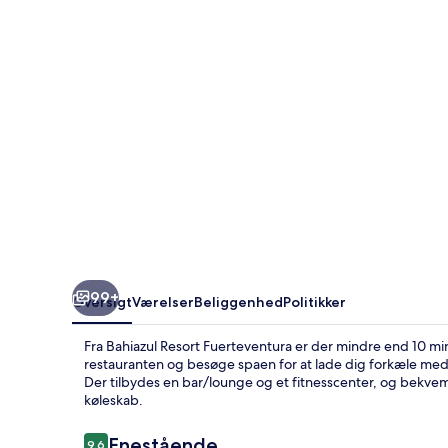
99+
Oversigt
Værelser
Beliggenhed
Politikker
Fra Bahiazul Resort Fuerteventura er der mindre end 10 minut
restauranten og besøge spaen for at lade dig forkæle me
Der tilbydes en bar/lounge og et fitnesscenter, og bekv
køleskab.
Anmeldelser
Enestående
9,6