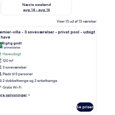
d aug. 7 - aug. 9
Tjek tilgængelighed for næste weekend aug. 14 - aug. 16
Næste weekend
aug. 14 - aug. 16
Viser 13 ud af 13 værelser
liggestole og et spiseområde.
ndlæs
Et moderne udendørs poolområde med liggest
14
emier-villa - 3 soveværelser - privat pool - udsigt
le
l have
illeder
Rigtig godt
0
f
8,0 ud af 10
(1
1 anmeldelse
remier-
anmeldelse)
Haveudsigt
lla
120 m²
3 soveværelser
Plads til 5 personer
oveværelser
2 dobbeltsenge og 2 enkeltsenge
Gratis Wi-Fi
rivat
ool
ere
ere oplysninger
lysninger
m
dsigt
Se priser
emier-
l
la