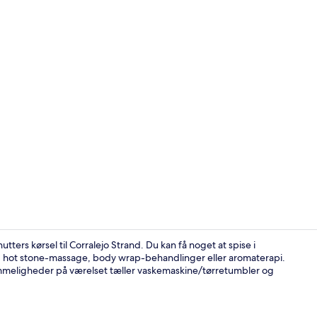
Terrasse/gå
ters kørsel til Corralejo Strand. Du kan få noget at spise i
d hot stone-massage, body wrap-behandlinger eller aromaterapi.
emmeligheder på værelset tæller vaskemaskine/tørretumbler og
Udvendig de