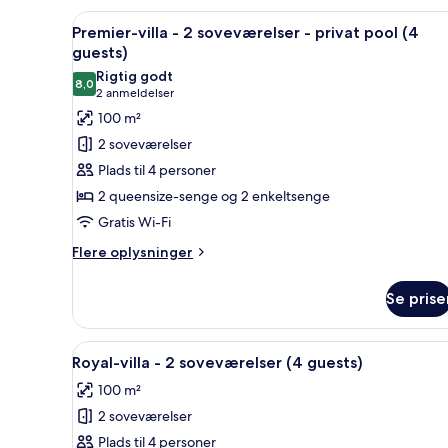
soveværelse
-
Indlæs
Et poolområde med liggestole,
13
Premier-villa - 2 soveværelser - privat pool (4
udsigt
alle
guests)
til
billeder
pool
Rigtig godt
8,0
af
8,0 ud af 10
(2
2 anmeldelser
Premier-
anmeldelser)
100 m²
villa
2 soveværelser
-
Plads til 4 personer
2
2 queensize-senge og 2 enkeltsenge
soveværelser
Gratis Wi-Fi
-
privat
Flere
Flere oplysninger
oplysninger
pool
om
(4
Se prise
Premier-
guests)
villa
-
Indlæs
Et hotelværelse med en seng, en
11
2
Royal-villa - 2 soveværelser (4 guests)
alle
soveværelser
100 m²
-
billeder
privat
2 soveværelser
af
pool
Royal-
Plads til 4 personer