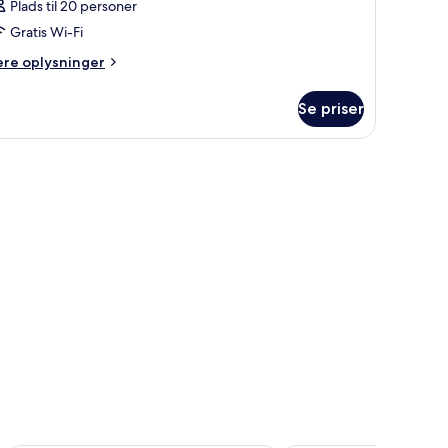
Plads til 20 personer
Gratis Wi-Fi
ere
ere oplysninger
lysninger
m
Se priser
relse