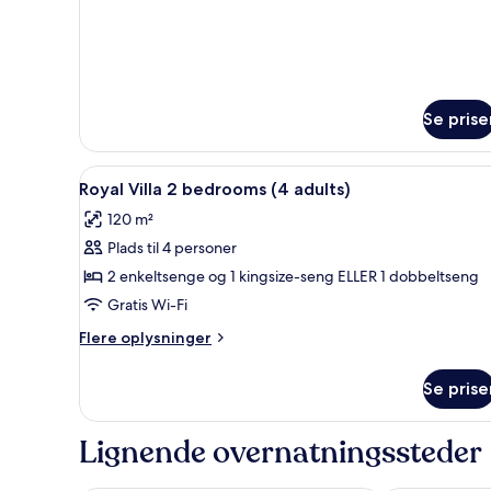
3
soveværelser
Se prise
Indlæs
Premium-sengetøj, pengeskab 
16
Royal Villa 2 bedrooms (4 adults)
alle
120 m²
billeder
Plads til 4 personer
af
Royal
2 enkeltsenge og 1 kingsize-seng ELLER 1 dobbeltseng
Villa
Gratis Wi-Fi
2
Flere
Flere oplysninger
bedrooms
oplysninger
(4
om
Se prise
Royal
adults)
Villa
2
Lignende overnatningssteder
bedrooms
(4