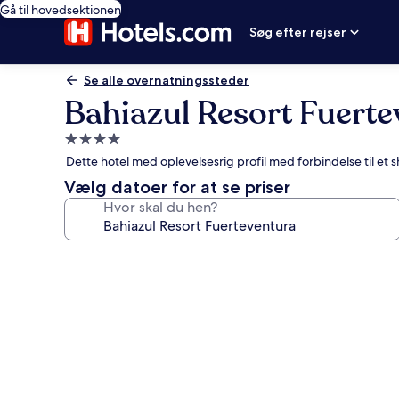
Gå til hovedsektionen
Søg efter rejser
Se alle overnatningssteder
Bahiazul Resort Fuerte
4.0-
stjernet
Dette hotel med oplevelsesrig profil med forbindelse til et 
overnatningssted
Vælg datoer for at se priser
Hvor skal du hen?
Billedgalleri
for
Bahiazul
Resort
Fuerteventura