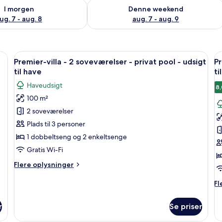
lighed for i morgen aug. 7 - aug. 8
Tjek tilgængelighed for denne weeken
I morgen
Denne weekend
ug. 7 - aug. 8
aug. 7 - aug. 9
de med liggestole og et spiseområde.
Indlæs
Et moderne udendørs poolområde med 
I
8
Premier-villa - 2 soveværelser - privat pool - udsigt
Pr
alle
al
til have
ti
billeder
b
Haveudsigt
8,
af
a
100 m²
Premier-
P
2 soveværelser
villa
vi
-
-
Plads til 3 personer
2
3
1 dobbeltseng og 2 enkeltsenge
soveværelser
s
Gratis Wi-Fi
-
-
Flere
Flere oplysninger
privat
p
oplysninger
pool
p
om
Fl
Fl
Premier-
-
-
op
villa
o
udsigt
u
r
Se priser
-
Pr
til
ti
2
vil