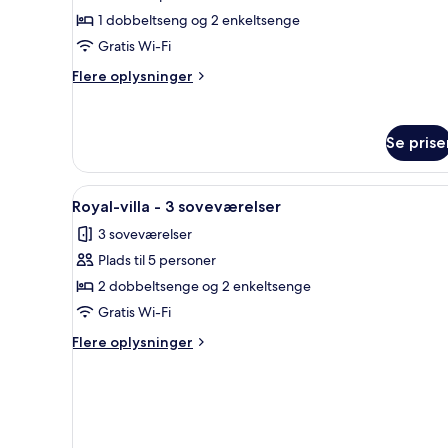
(4
villa
guests)
1 dobbeltseng og 2 enkeltsenge
-
Gratis Wi-Fi
2
Flere
Flere oplysninger
soveværelser
oplysninger
(4
om
Royal-
guests)
Se prise
villa
-
2
Indlæs
Royal-villa - 3 soveværelser |
soveværelser
1
Royal-villa - 3 soveværelser
alle
(4
3 soveværelser
guests)
billeder
Plads til 5 personer
af
Royal-
2 dobbeltsenge og 2 enkeltsenge
villa
Gratis Wi-Fi
-
Flere
Flere oplysninger
3
oplysninger
soveværelser
om
Royal-
villa
-