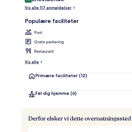
9,6 ud af 10.
Vis alle 117 anmeldelser
Udendørs po
Populære faciliteter
Pool
Gratis parkering
Restaurant
Vis alle
Primære faciliteter
(12)
Føl dig hjemme
(6)
Derfor elsker vi dette overnatningssted