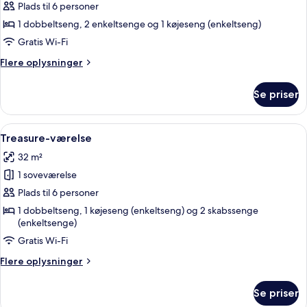
Adventure-
Plads til 6 personer
værelse
1 dobbeltseng, 2 enkeltsenge og 1 køjeseng (enkeltseng)
Gratis Wi-Fi
Flere
Flere oplysninger
oplysninger
om
Se priser
Adventure-
værelse
Indlæs
Et soveværelse med seng, natbord, la
4
Treasure-værelse
alle
32 m²
billeder
1 soveværelse
af
Treasure-
Plads til 6 personer
værelse
1 dobbeltseng, 1 køjeseng (enkeltseng) og 2 skabssenge
(enkeltsenge)
Gratis Wi-Fi
Flere
Flere oplysninger
oplysninger
om
Se priser
Treasure-