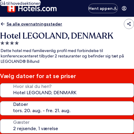
Gå til hovedsektionen
Hent appen
Se alle overnatningssteder
Hotel LEGOLAND, DENMARK
4.0-
stjernet
Dette hotel med familievenlig profil med forbindelse til
overnatningssted
konferencecenteret tilbyder 2 restauranter og befinder sig tæt på
LEGOLAND® Billund
Vælg datoer for at se priser
Hvor skal du hen?
Datoer
Gæster