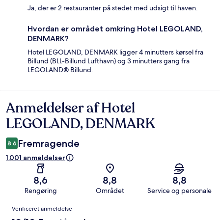
Ja, der er 2 restauranter på stedet med udsigt til haven.
Hvordan er området omkring Hotel LEGOLAND,
DENMARK?
Hotel LEGOLAND, DENMARK ligger 4 minutters kørsel fra
Billund (BLL-Billund Lufthavn) og 3 minutters gang fra
LEGOLAND® Billund.
Anmeldelser af Hotel
Anmeldelser
LEGOLAND, DENMARK
Fremragende
8,6
1.001 anmeldelser
8,6
8,8
8,8
Rengøring
Området
Service og personale
Anmeldelser
Verificeret anmeldelse