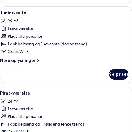
værelse
Indlæs
Et farverigt værelse med en seng, et
4
Junior-suite
alle
29 m²
billeder
1 soveværelse
af
Junior-
Plads til 5 personer
suite
1 dobbeltseng og 1 sovesofa (dobbeltseng)
Gratis Wi-Fi
Flere
Flere oplysninger
oplysninger
om
Se priser
Junior-
suite
Indlæs
Et værelse med køjeseng, et skriveb
4
Pirat-værelse
alle
24 m²
billeder
1 soveværelse
af
Pirat-
Plads til 4 personer
værelse
1 dobbeltseng og 1 køjeseng (enkeltseng)
Gratis Wi-Fi