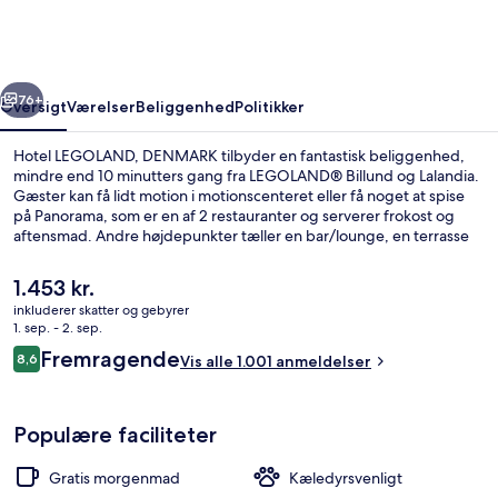
rige
Næste
76+
Oversigt
Værelser
Beliggenhed
Politikker
Hotel LEGOLAND, DENMARK tilbyder en fantastisk beliggenhed,
mindre end 10 minutters gang fra LEGOLAND® Billund og Lalandia.
Gæster kan få lidt motion i motionscenteret eller få noget at spise
på Panorama, som er en af 2 restauranter og serverer frokost og
aftensmad. Andre højdepunkter tæller en bar/lounge, en terrasse
og en have. Rejsende kan godt lide stedets hjælpsomme personale
og generelle forhold.
Den
1.453 kr.
nuværende
inkluderer skatter og gebyrer
pris
1. sep. - 2. sep.
Bar (på overnatningsstedet)
er
Anmeldelser
Fremragende
8,6
Vis alle 1.001 anmeldelser
1.453 kr.
8,6 ud af 10.
Populære faciliteter
Gratis morgenmad
Kæledyrsvenligt