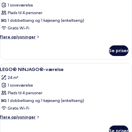
1 soveværelse
af
LEGO®
Plads til 4 personer
Friends-
1 dobbeltseng og 1 køjeseng (enkeltseng)
værelse
Gratis Wi-Fi
Flere
Flere oplysninger
oplysninger
om
Se priser
LEGO®
Friends-
værelse
Indlæs
Et værelse med køjeseng, et vægmaler
4
LEGO® NINJAGO®-værelse
alle
24 m²
billeder
1 soveværelse
af
LEGO®
Plads til 4 personer
NINJAGO®-
1 dobbeltseng og 1 køjeseng (enkeltseng)
værelse
Gratis Wi-Fi
Flere
Flere oplysninger
oplysninger
om
Se priser