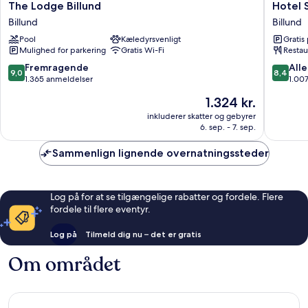
The
Hotel
The Lodge Billund
Hotel 
Lodge
Svanen,
Billund
Billund
Billund
Stays
Pool
Kæledyrsvenligt
Gratis
Billund
&
Mulighed for parkering
Gratis Wi-Fi
Restau
BW
Signatu
9.0
8.4
Fremragende
Alle
9,0
8,4
Collecti
ud
ud
1.365 anmeldelser
1.00
Billund
af
af
Prisen
1.324 kr.
10,
10,
er
Fremragende,
Alletider
inkluderer skatter og gebyrer
1.324 kr.
6. sep. - 7. sep.
1.365
1.007
anmeldelser
anmelde
Sammenlign lignende overnatningssteder
Log på for at se tilgængelige rabatter og fordele. Flere
fordele til flere eventyr.
Log på
Tilmeld dig nu – det er gratis
Om området