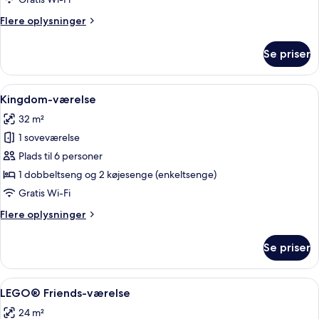
Flere
Flere oplysninger
oplysninger
om
Se priser
Pirat-
værelse
Indlæs
Et soveværelse med et stort vindue, 
4
Kingdom-værelse
alle
32 m²
billeder
1 soveværelse
af
Kingdom-
Plads til 6 personer
værelse
1 dobbeltseng og 2 køjesenge (enkeltsenge)
Gratis Wi-Fi
Flere
Flere oplysninger
oplysninger
om
Se priser
Kingdom-
værelse
Indlæs
Et børneværelse med en træskab, en s
3
LEGO® Friends-værelse
alle
24 m²
billeder