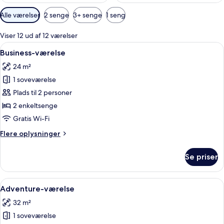
Tilgængelige
Alle værelser
2 senge
3+ senge
1 seng
filtre
for
Viser 12 ud af 12 værelser
værelser
Indlæs
Business-værelse | Allergivenligt sen
4
Business-værelse
alle
24 m²
billeder
1 soveværelse
af
Business-
Plads til 2 personer
værelse
2 enkeltsenge
Gratis Wi-Fi
Flere
Flere oplysninger
oplysninger
om
Se priser
Business-
værelse
Indlæs
Et hotelværelse med en stor seng, et
4
Adventure-værelse
alle
32 m²
billeder
1 soveværelse
af