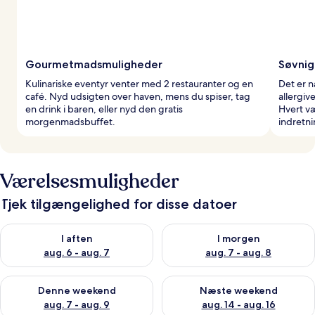
Gourmetmadsmuligheder
Søvnig 
Kulinariske eventyr venter med 2 restauranter og en
Det er n
café. Nyd udsigten over haven, mens du spiser, tag
allergiv
en drink i baren, eller nyd den gratis
Hvert væ
morgenmadsbuffet.
indretni
Værelsesmuligheder
Tjek tilgængelighed for disse datoer
Tjek tilgængelighed for i aften aug. 6 - aug. 7
Tjek tilgængelighed for i morg
I aften
I morgen
aug. 6 - aug. 7
aug. 7 - aug. 8
Tjek tilgængelighed for denne weekend aug. 7 - aug. 9
Tjek tilgængelighed for næste
Denne weekend
Næste weekend
aug. 7 - aug. 9
aug. 14 - aug. 16