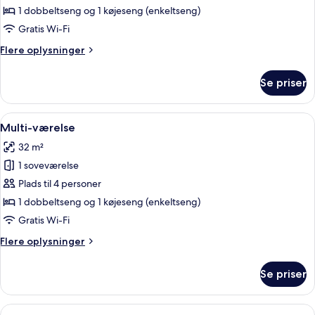
Movie-
1 dobbeltseng og 1 køjeseng (enkeltseng)
værelse
Gratis Wi-Fi
Flere
Flere oplysninger
oplysninger
om
Se priser
LEGO®
Movie-
værelse
Indlæs
Et soveværelse med en stor seng, en 
5
Multi-værelse
alle
32 m²
billeder
1 soveværelse
af
Multi-
Plads til 4 personer
værelse
1 dobbeltseng og 1 køjeseng (enkeltseng)
Gratis Wi-Fi
Flere
Flere oplysninger
oplysninger
om
Se priser
Multi-
værelse
Indlæs
Et soveværelse med køjeseng, skriveb