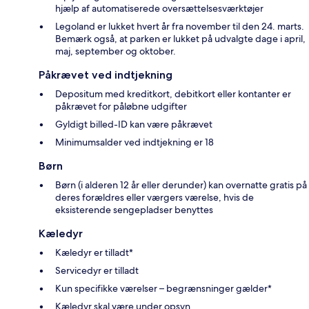
hjælp af automatiserede oversættelsesværktøjer
Legoland er lukket hvert år fra november til den 24. marts.
Bemærk også, at parken er lukket på udvalgte dage i april,
maj, september og oktober.
Påkrævet ved indtjekning
Depositum med kreditkort, debitkort eller kontanter er
påkrævet for påløbne udgifter
Gyldigt billed-ID kan være påkrævet
Minimumsalder ved indtjekning er 18
Børn
Børn (i alderen 12 år eller derunder) kan overnatte gratis på
deres forældres eller værgers værelse, hvis de
eksisterende sengepladser benyttes
Kæledyr
Kæledyr er tilladt*
Servicedyr er tilladt
Kun specifikke værelser – begrænsninger gælder*
Kæledyr skal være under opsyn