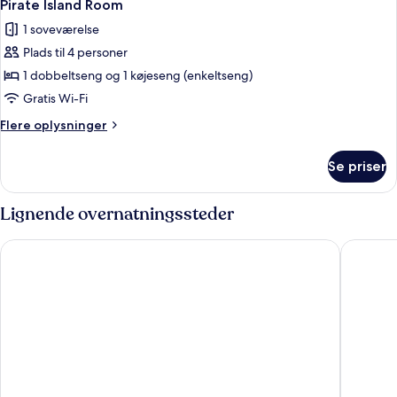
3
Pirate Island Room
alle
1 soveværelse
billeder
Plads til 4 personer
af
Pirate
1 dobbeltseng og 1 køjeseng (enkeltseng)
Island
Gratis Wi-Fi
Room
Flere
Flere oplysninger
oplysninger
om
Se priser
Pirate
Island
Room
Lignende overnatningssteder
The Lodge Billund
Hotel Sv