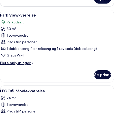
LEGO®
NINJAGO®-
værelse
Indlæs
Et moderne soveværelse med lyse farve
5
Park View-værelse
alle
Parkudsigt
billeder
30 m²
af
Park
1 soveværelse
View-
Plads til 5 personer
værelse
1 dobbeltseng, 1 enkeltseng og 1 sovesofa (dobbeltseng)
Gratis Wi-Fi
Flere
Flere oplysninger
oplysninger
om
Se priser
Park
View-
værelse
Indlæs
Et hotelværelse med en seng, et natbo
4
LEGO® Movie-værelse
alle
24 m²
billeder
1 soveværelse
af
LEGO®
Plads til 4 personer