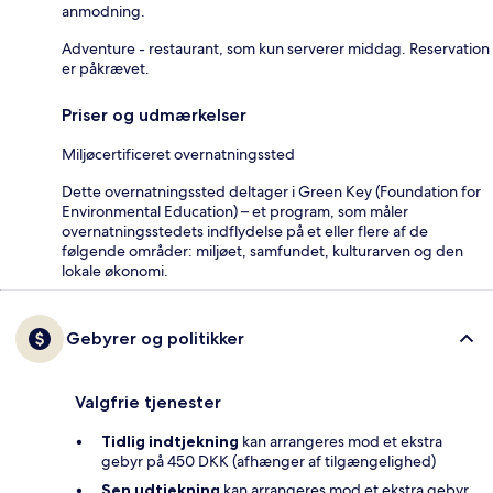
anmodning.
Adventure - restaurant, som kun serverer middag. Reservation
er påkrævet.
Priser og udmærkelser
Miljøcertificeret overnatningssted
Dette overnatningssted deltager i Green Key (Foundation for
Environmental Education) – et program, som måler
overnatningsstedets indflydelse på et eller flere af de
følgende områder: miljøet, samfundet, kulturarven og den
lokale økonomi.
Gebyrer og politikker
Valgfrie tjenester
Tidlig indtjekning
kan arrangeres mod et ekstra
gebyr på 450 DKK (afhænger af tilgængelighed)
Sen udtjekning
kan arrangeres mod et ekstra gebyr