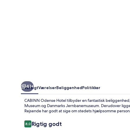
41+
Oversigt
Værelser
Beliggenhed
Politikker
CABINN Odense Hotel tilbyder en fantastisk beliggenhed,
Museum og Danmarks Jernbanemuseum. Derudover ligger 
Rejsende har godt at sige om stedets hjælpsomme person
Anmeldelser
Rigtig godt
8,0
8,0 ud af 10.