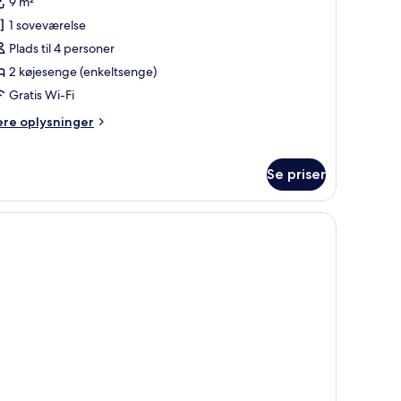
9 m²
illeder
1 soveværelse
f
amilieværelse
Plads til 4 personer
2 køjesenge (enkeltsenge)
Gratis Wi-Fi
ere
ere oplysninger
lysninger
m
milieværelse
Se priser