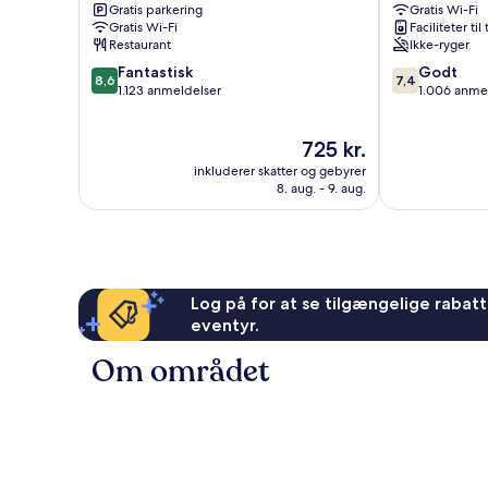
Gratis parkering
Gratis Wi-Fi
Odense
Odense
Gratis Wi-Fi
Faciliteter til
Odense
Restaurant
Ikke-ryger
8.6
7.4
Fantastisk
Godt
8,6
7,4
ud
ud
1.123 anmeldelser
1.006 anme
af
af
10,
10,
Prisen
725 kr.
Fantastisk,
Godt,
er
1.123
1.006
inkluderer skatter og gebyrer
725 kr.
anmeldelser
anmeldelser
8. aug. - 9. aug.
Log på for at se tilgængelige rabatte
eventyr.
Om området