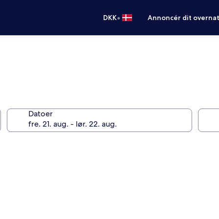
•
DKK
Annoncér dit overna
Datoer