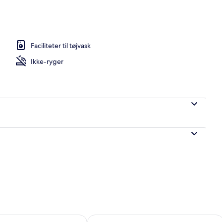
vernatningsstedet
Faciliteter til tøjvask
Ikke-ryger
lighed for i morgen aug. 8 - aug. 9
Tjek tilgængelighed for denne weeken