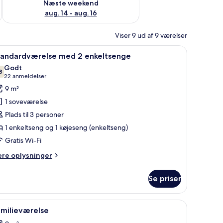
Næste weekend
aug. 14 - aug. 16
Viser 9 ud af 9 værelser
rivebord med computer og et lille bord.
ndlæs
Et kompakt hotelværelse med to senge, et lill
5
tandardværelse med 2 enkeltsenge
le
Godt
illeder
8
7,8 ud af 10
(22
22 anmeldelser
f
anmeldelser)
9 m²
tandardværelse
1 soveværelse
ed
Plads til 3 personer
1 enkeltseng og 1 køjeseng (enkeltseng)
nkeltsenge
Gratis Wi-Fi
ere
ere oplysninger
lysninger
m
Se priser
andardværelse
ed
rivebord med en bærbar, stol og et vindue med persienner.
ndlæs
Et lille hotelværelse med køjesenge, et skrivebo
5
keltsenge
amilieværelse
le