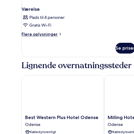
Værelse
Plads til 4 personer
Gratis Wi-Fi
Flere
Flere oplysninger
oplysninger
om
Se prise
Værelse
Lignende overnatningssteder
Best Western Plus Hotel Odense
Milling Hotel 
Best
Milling
Best Western Plus Hotel Odense
Milling Hote
Western
Hotel
Odense
Odense
Plus
Mini
Kæledyrsvenligt
Kæledyrsvenl
Hotel
11