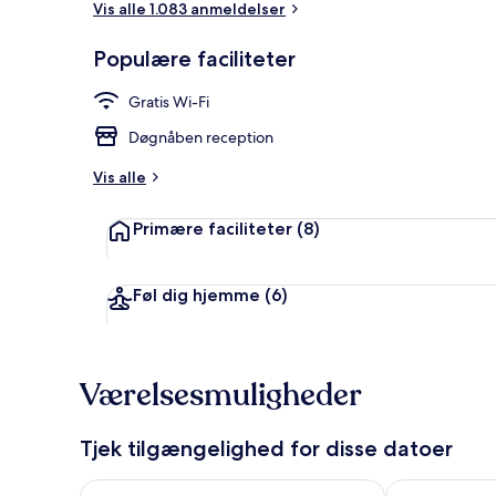
Vis alle 1.083 anmeldelser
Populære faciliteter
Udsigt fra o
Gratis Wi-Fi
Døgnåben reception
Vis alle
Primære faciliteter
(8)
Føl dig hjemme
(6)
Værelsesmuligheder
Tjek tilgængelighed for disse datoer
Tjek tilgængelighed for i aften aug. 7 - aug. 8
Tjek tilgænge