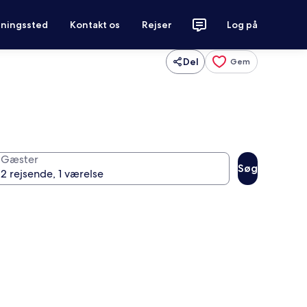
tningssted
Kontakt os
Rejser
Log på
Del
Gem
Gæster
Søg