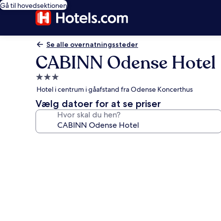
Gå til hovedsektionen
Se alle overnatningssteder
CABINN Odense Hotel
3.0-
stjernet
Hotel i centrum i gåafstand fra Odense Koncerthus
overnatningssted
Vælg datoer for at se priser
Hvor skal du hen?
Billedgalleri
for
CABINN
Odense
Hotel