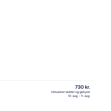
Reception
Den
730 kr.
nuværende
inkluderer skatter og gebyrer
pris
10. aug. - 11. aug.
Restaurant
er
730 kr.