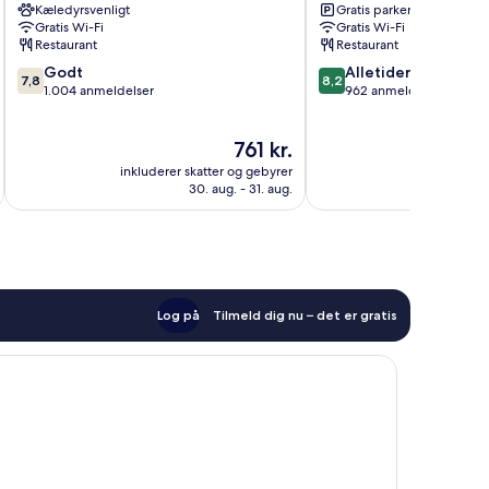
Kæledyrsvenligt
Gratis parkering
Gratis Wi-Fi
Gratis Wi-Fi
Restaurant
Restaurant
7.8
8.2
Godt
Alletiders
7,8
8,2
ud
ud
1.004 anmeldelser
962 anmeldelser
af
af
10,
10,
Prisen
761 kr.
Godt,
Alletiders,
er
1.004
962
inkluderer skatter og gebyrer
inkluderer 
761 kr.
anmeldelser
anmeldelser
30. aug. - 31. aug.
Log på
Tilmeld dig nu – det er gratis