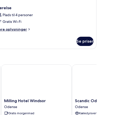
ærelse
Plads til 4 personer
Gratis Wi-Fi
ere
ere oplysninger
lysninger
m
Se priser
relse
Milling Hotel Windsor
Scandic Odense
Milling
Scandic
Milling Hotel Windsor
Scandic Odense
Hotel
Odense
Odense
Odense
Windsor
Odense
Gratis morgenmad
Kæledyrsvenligt
Odense