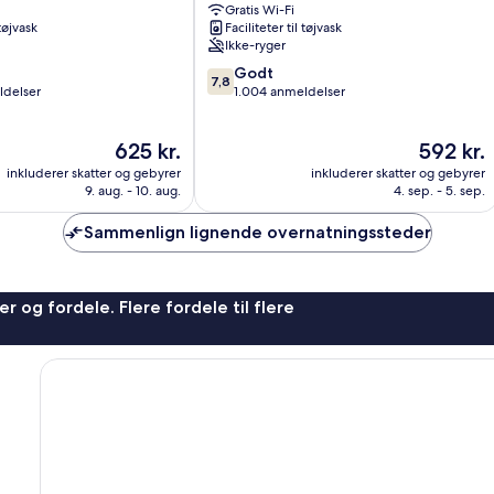
Gratis Wi-Fi
Odense
 tøjvask
Faciliteter til tøjvask
Ikke-ryger
7.8
Godt
7,8
ud
ldelser
1.004 anmeldelser
af
10,
Prisen
Prisen
625 kr.
592 kr.
Godt,
er
er
1.004
inkluderer skatter og gebyrer
inkluderer skatter og gebyrer
625 kr.
592 kr.
anmeldelser
9. aug. - 10. aug.
4. sep. - 5. sep.
Sammenlign lignende overnatningssteder
r og fordele. Flere fordele til flere