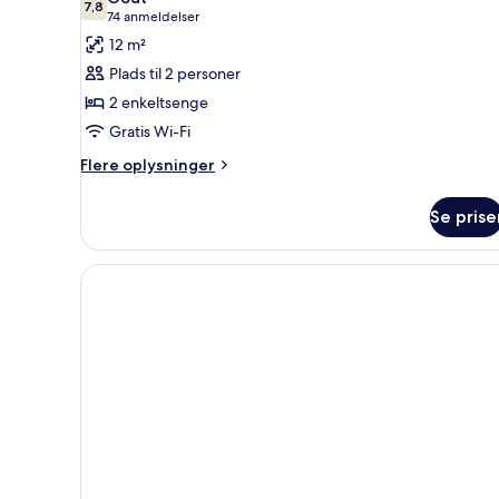
billeder
7,8
7,8 ud af 10
(74
74 anmeldelser
af
anmeldelser)
12 m²
Commodore
Plads til 2 personer
2 enkeltsenge
Gratis Wi-Fi
Flere
Flere oplysninger
oplysninger
om
Se prise
Commodore