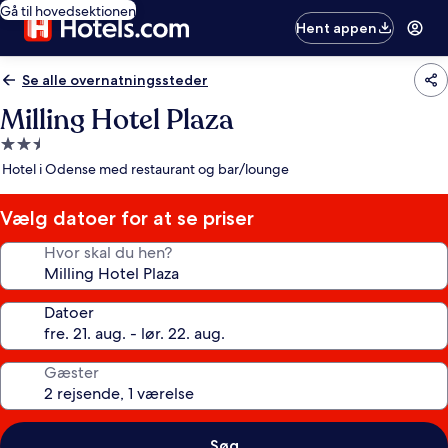
Gå til hovedsektionen
Hent appen
Se alle overnatningssteder
Milling Hotel Plaza
2.5-
stjernet
Hotel i Odense med restaurant og bar/lounge
overnatningssted
Vælg datoer for at se priser
Hvor skal du hen?
Datoer
Gæster
Søg