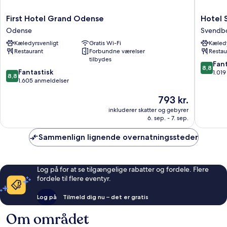
First
Hotel
First Hotel Grand Odense
Hotel 
Hotel
Svendb
Odense
Svendb
Grand
Svendb
Kæledyrsvenligt
Gratis Wi-Fi
Kæledy
Odense
Restaurant
Forbundne værelser
Restau
Odense
tilbydes
8.8
Fant
8,8
8.8
Fantastisk
ud
1.01
8,8
ud
1.605 anmeldelser
af
af
10,
Prisen
793 kr.
10,
Fantasti
er
Fantastisk,
1.019
inkluderer skatter og gebyrer
793 kr.
1.605
anmelde
6. sep. - 7. sep.
anmeldelser
Sammenlign lignende overnatningssteder
Log på for at se tilgængelige rabatter og fordele. Flere
fordele til flere eventyr.
Log på
Tilmeld dig nu – det er gratis
Om området