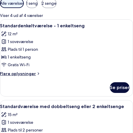
Tilgængelige
Alle værelser
1 seng
2 senge
filtre
for
Viser 4 ud af 4 værelser
værelser
Indlæs
Et hotelværelse med en seng, skriveb
7
Standardenkeltværelse - 1 enkeltseng
alle
12 m²
billeder
1 soveværelse
af
Standardenkeltværelse
Plads til 1 person
-
1 enkeltseng
1
Gratis Wi-Fi
enkeltseng
Flere
Flere oplysninger
oplysninger
om
Se priser
Standardenkeltværelse
-
1
Indlæs
Et hotelværelse med en stor seng, et s
8
enkeltseng
Standardværelse med dobbeltseng eller 2 enkeltsenge
alle
15 m²
billeder
1 soveværelse
af
Standardværelse
Plads til 2 personer