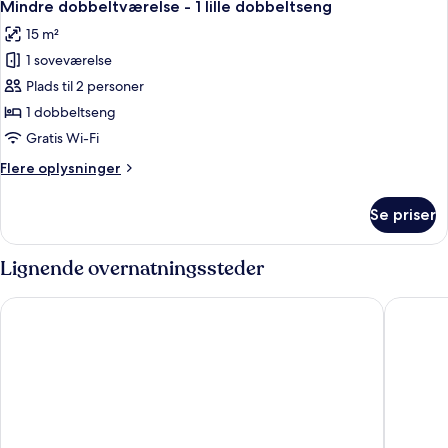
8
seng
Mindre dobbeltværelse - 1 lille dobbeltseng
alle
15 m²
billeder
1 soveværelse
af
Mindre
Plads til 2 personer
dobbeltværelse
1 dobbeltseng
-
Gratis Wi-Fi
1
Flere
Flere oplysninger
lille
oplysninger
dobbeltseng
om
Se priser
Mindre
dobbeltværelse
-
Lignende overnatningssteder
1
lille
First Hotel Grand Odense
Hotel S
dobbeltseng