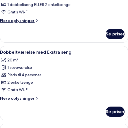
med
1 dobbeltseng ELLER 2 enkeltsenge
dobbeltseng
Gratis Wi-Fi
eller
Flere
Flere oplysninger
2
oplysninger
enkeltsenge
om
Se priser
Standardværelse
med
dobbeltseng
Indlæs
Et hotelværelse med rødt tæppe, en s
9
eller
Dobbeltværelse med Ekstra seng
alle
2
20 m²
enkeltsenge
billeder
1 soveværelse
af
Dobbeltværelse
Plads til 4 personer
med
2 enkeltsenge
Ekstra
Gratis Wi-Fi
seng
Flere
Flere oplysninger
oplysninger
om
Se priser
Dobbeltværelse
med
Ekstra
Indlæs
Et hotelværelse med en seng, et natbo