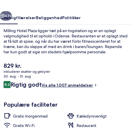
rige
Næste
47+
Oversigt
Værelser
Beliggenhed
Politikker
Milling Hotel Plaza ligger tæt på en togstation og er en oplagt
valgmulighed til et ophold i Odense. Restauranten er et oplagt sted
at få lidt at spise, og når du har været forbi fitnesscenteret for at
træne, kan du slappe af med en drink i baren/loungen. Rejsende
har kun godt at sige om stedets hjælpsomme personale.
Den
829 kr.
nuværende
inkluderer skatter og gebyrer
pris
30. aug. - 31. aug.
Siddeområde i lobbyen
er
Anmeldelser
Rigtig godt
8,2
Vis alle 1.007 anmeldelser
829 kr.
8,2 ud af 10.
Populære faciliteter
Gratis morgenmad
Kæledyrsvenligt
Gratis Wi-Fi
Restaurant