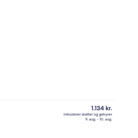
råde
Interiør
Den
1.134 kr.
nuværende
inkluderer skatter og gebyrer
pris
9. aug. - 10. aug.
Lounge i lobbyen
er
1.134 kr.