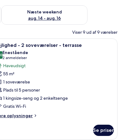
d aug. 7 - aug. 9
Tjek tilgængelighed for næste weekend aug. 14 - aug. 16
Næste weekend
aug. 14 - aug. 16
Viser 9 ud af 9 værelser
g, et natbord og udsigt til det fri.
ndlæs
Et moderne soveværelse med en stor seng, to
5
jlighed - 2 soveværelser - terrasse
le
Enestående
illeder
,0
10,0 ud af 10
(2
2 anmeldelser
f
anmeldelser)
Haveudsigt
ejlighed
55 m²
1 soveværelse
Plads til 5 personer
oveværelser
1 kingsize-seng og 2 enkeltsenge
errasse
Gratis Wi-Fi
ere
ere oplysninger
lysninger
m
Se priser
jlighed