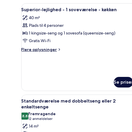
Indlæs
Superior-lejlighed - 1 sovevære
6
Superior-lejlighed - 1 soveværelse - køkken
alle
40 m²
billeder
Plads til 4 personer
af
Superior-
1 kingsize-seng og 1 sovesofa (queensize-seng)
lejlighed
Gratis Wi-Fi
-
Flere
Flere oplysninger
1
oplysninger
soveværelse
om
Superior-
-
lejlighed
køkken
-
1
Se prise
soveværelse
-
køkken
Indlæs
Et moderne hotelværelse med en
6
Standardværelse med dobbeltseng eller 2
alle
enkeltsenge
billeder
Fremragende
8,8
af
8,8 ud af 10
(12
12 anmeldelser
Standardværelse
anmeldelser)
14 m²
med