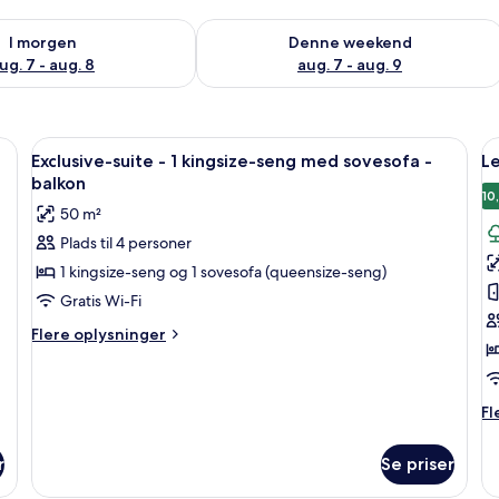
lighed for i morgen aug. 7 - aug. 8
Tjek tilgængelighed for denne weeken
I morgen
Denne weekend
ug. 7 - aug. 8
aug. 7 - aug. 9
g, mørkt mønstret tapet, en lysekrone og et vindue.
Indlæs
Et moderne soveværelse med en stor sen
I
6
Exclusive-suite - 1 kingsize-seng med sovesofa -
Le
alle
al
balkon
billeder
b
10
50 m²
af
a
Plads til 4 personer
Exclusive-
L
1 kingsize-seng og 1 sovesofa (queensize-seng)
suite
-
-
2
Gratis Wi-Fi
1
s
Flere
Flere oplysninger
kingsize-
-
oplysninger
om
seng
t
Exclusive-
med
Fl
Fl
suite
sovesofa
op
-
o
-
1
r
Se priser
Le
kingsize-
balkon
-
seng