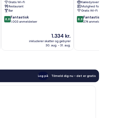
Gratis Wi-Fi
Kæledyrsvenligt
Jægerspris
Restaurant
Mulighed for parkering
Bar
Gratis Wi-Fi
8.8
8.8
Fantastisk
Fantastisk
8,8
8,8
ud
ud
1.003 anmeldelser
274 anmeldelser
af
af
10,
10,
Prisen
1.334 kr.
Fantastisk,
Fantastisk,
er
1.003
274
inkluderer skatter og gebyrer
inkluderer 
1.334 kr.
anmeldelser
anmeldelser
30. aug. - 31. aug.
Log på
Tilmeld dig nu – det er gratis