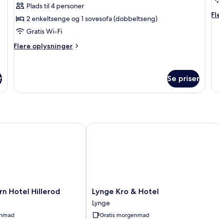
Plads til 4 personer
1
Fl
Fl
2 enkeltsenge og 1 sovesofa (dobbeltseng)
e
op
Gratis Wi-Fi
o
St
Flere
Flere oplysninger
-
oplysninger
1
om
en
Familieværelse
r
Se priser
Hotel Hillerod
Lynge Kro & Hotel
Lynge
n Hotel Hillerod
Lynge Kro & Hotel
Kro
Lynge
&
enmad
Gratis morgenmad
Hotel