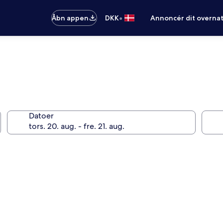
•
Åbn appen
DKK
Annoncér dit overna
Datoer