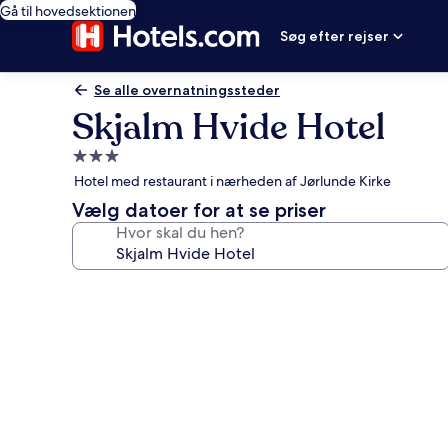
Gå til hovedsektionen
Søg efter rejser
Se alle overnatningssteder
Skjalm Hvide Hotel
3.0-
stjernet
Hotel med restaurant i nærheden af Jørlunde Kirke
overnatningssted
Vælg datoer for at se priser
Hvor skal du hen?
Billedgalleri
for
Skjalm
Hvide
Hotel