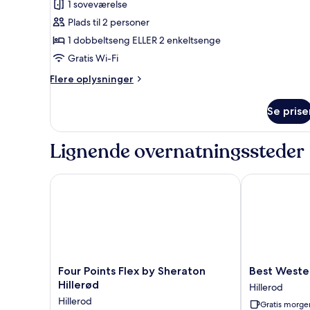
1 soveværelse
dobbeltseng
Plads til 2 personer
eller
1 dobbeltseng ELLER 2 enkeltsenge
2
Gratis Wi-Fi
enkeltsenge
Flere
Flere oplysninger
oplysninger
om
Se prise
Standardværelse
med
dobbeltseng
Lignende overnatningssteder
eller
2
enkeltsenge
Four Points Flex by Sheraton Hillerød
Best Western 
Four
Best
Four Points Flex by Sheraton
Best Wester
Points
Western
Hillerød
Hillerod
Flex
Hotel
Hillerod
Gratis morg
by
Hillerod