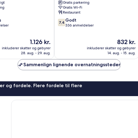
igt
Gratis parkering
Lynge
ing
Gratis Wi-Fi
Restaurant
7.4
s
Godt
7,4
ud
elser
336 anmeldelser
af
10,
Prisen
Prisen
1.126 kr.
832 kr.
Godt,
er
er
336
inkluderer skatter og gebyrer
inkluderer skatter og gebyrer
1.126 kr.
832 kr.
anmeldelser
28. aug. - 29. aug.
14. aug. - 15. aug.
Sammenlign lignende overnatningssteder
r og fordele. Flere fordele til flere