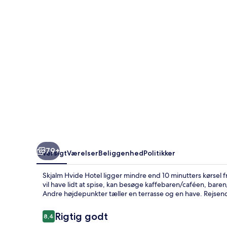
79+
Oversigt
Værelser
Beliggenhed
Politikker
Skjalm Hvide Hotel ligger mindre end 10 minutters kørsel
vil have lidt at spise, kan besøge kaffebaren/caféen, baren
Andre højdepunkter tæller en terrasse og en have. Rejse
Anmeldelser
Rigtig godt
8,4
8,4 ud af 10.