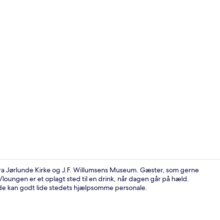
Udendørsom
 fra Jørlunde Kirke og J.F. Willumsens Museum. Gæster, som gerne
/loungen er et oplagt sted til en drink, når dagen går på hæld.
nde kan godt lide stedets hjælpsomme personale.
Buffet