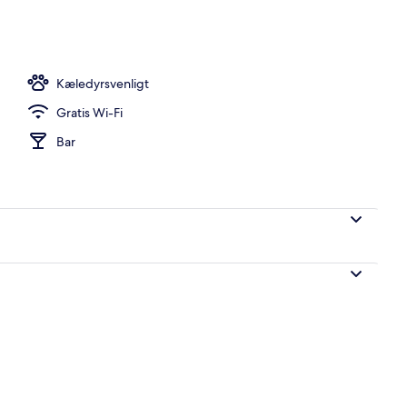
Room - (160 cm bed) | Skrivebord, lydisolering, baby-/barnesenge (tillægsge
Kæledyrsvenligt
Gratis Wi-Fi
Bar