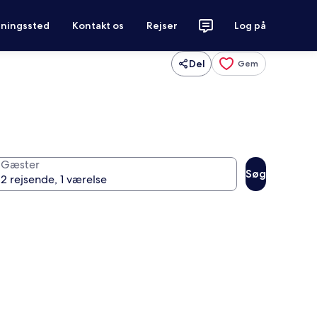
tningssted
Kontakt os
Rejser
Log på
Del
Gem
Gæster
Søg