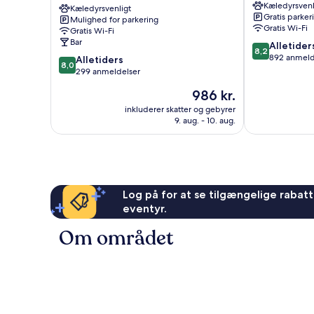
Kæledyrsvenl
Sheraton
Kæledyrsvenligt
Hillerod
Gratis parker
Mulighed for parkering
Hillerød
Gratis Wi-Fi
Gratis Wi-Fi
Hillerod
Bar
8.2
Alletider
8,2
ud
892 anmeld
8.0
Alletiders
8,0
af
ud
299 anmeldelser
10,
af
Prisen
986 kr.
Alletiders,
10,
er
892
Alletiders,
inkluderer skatter og gebyrer
986 kr.
anmeldelser
9. aug. - 10. aug.
299
anmeldelser
Log på for at se tilgængelige rabatte
eventyr.
Om området