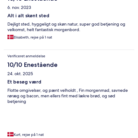
6. nov. 2023
Alt i alt skønt sted
Dejligt sted, hyggeligt og skøn natur, super god betjening og
velkomst, helt fantastisk morgenbord.
Elisabeth, rejse på 1 nat
Verificeret anmeldelse
10/10 Enestående
24. okt. 2025
Et besøg værd
Flotte omgivelser, og pænt velholdt , Fin morgenmad, savnede
røræg og bacon, men ellers fint med lækre brød, og sød
betjening
Kurt, rejse på 1 nat