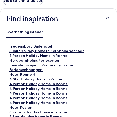
Vis 536 anmeldelser
Find inspiration
Overnatningssteder
L
Fredensborg Badehotel
i
L
Sunlit Holiday Home in Bornholm near Sea
n
i
L
6 Person Holiday Home in Ronne
k
n
i
L
Nordbornholms Feriecenter
å
k
n
i
L
Seaside Escape in Ronne - By Traum
b
å
k
n
i
Ferienwohnungen
n
b
å
k
n
L
Hotel Rønne H
e
n
b
å
k
i
L
4 Star Holiday Home in Ronne
r
e
n
b
å
n
i
L
4 Person Holiday Home in Ronne
d
r
e
n
b
k
n
i
L
4 Person Holiday Home in Ronne
e
d
r
e
n
å
k
n
i
L
4 Person Holiday Home in Ronne
n
e
d
r
e
b
å
k
n
i
L
4 Person Holiday Home in Ronne
n
n
e
d
r
n
b
å
k
n
i
L
4 Person Holiday Home in Ronne
e
n
n
e
d
e
n
b
å
k
n
i
L
Hotel Kysten
s
e
n
n
e
r
e
n
b
å
k
n
i
L
5 Person Holiday Home in Ronne
i
s
e
n
n
d
r
e
n
b
å
k
n
i
L
5 Star Holiday Home in Ronne