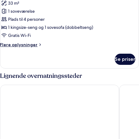
-
33 m²
af
terrasse
Premium-
1 soveværelse
dobbeltværelse
Plads til 4 personer
-
1 kingsize-seng og 1 sovesofa (dobbeltseng)
terrasse
Gratis Wi-Fi
Flere
Flere oplysninger
oplysninger
om
Se priser
Premium-
dobbeltværelse
-
Lignende overnatningssteder
terrasse
Griffen Spahotel
Hotel Sa