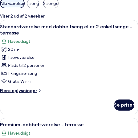
Tilgængelige
Alle værelser
1 seng
2 senge
filtre
for
Viser 2 ud af 2 værelser
værelser
Indlæs
Standardværelse med dobbeltseng eller
12
Standardværelse med dobbeltseng eller 2 enkeltsenge -
alle
terrasse
billeder
Haveudsigt
af
20 m²
Standardværelse
1 soveværelse
med
dobbeltseng
Plads til 2 personer
eller
1 kingsize-seng
2
Gratis Wi-Fi
enkeltsenge
Flere
Flere oplysninger
-
oplysninger
terrasse
om
Se priser
Standardværelse
med
dobbeltseng
Indlæs
Et soveværelse med en stor seng, et sk
19
eller
Premium-dobbeltværelse - terrasse
alle
2
Haveudsigt
enkeltsenge
billeder