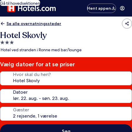
Gå til hovedsektionen
Hent appen
Se alle overnatningssteder
Hotel Skovly
3.0-
stjernet
Hotel ved stranden i Ronne med bar/lounge
overnatningssted
Vælg datoer for at se priser
Hvor skal du hen?
Datoer
Gæster
Søg