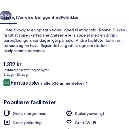
rige
Næste
92+
Oversigt
Værelser
Beliggenhed
Politikker
Hotel Skovly er en oplagt valgmulighed til et ophold i Ronne. Du kan
få lidt at spise i kaffebaren/caféen eller slappe af med en drink i
baren/loungen, når dagen går på hæld. Andre faciliteter tæller en
terrasse og en have. Rejsende har godt at sige om stedets
hjælpsomme personale.
Den
1.312 kr.
nuværende
inkluderer skatter og gebyrer
pris
9. aug. - 10. aug.
Spisning på værelset
er
Anmeldelser
Fantastisk
9,0
Vis alle 536 anmeldelser
1.312 kr.
9,0 ud af 10.
Populære faciliteter
Gratis morgenmad
Kæledyrsvenligt
Gratis parkering
Gratis Wi-Fi