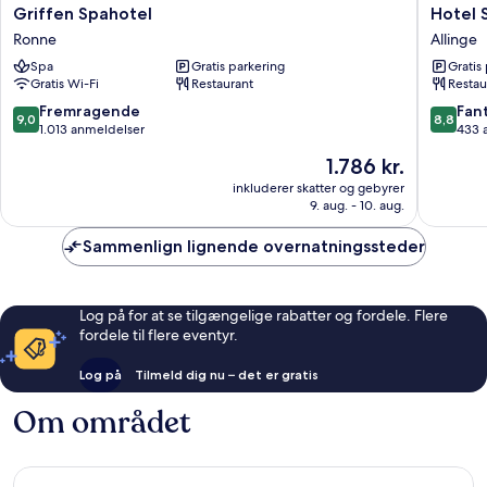
Griffen
Hotel
Griffen Spahotel
Hotel 
Spahotel
Sandvig
Ronne
Allinge
Ronne
Havn
Spa
Gratis parkering
Gratis
Allinge
Gratis Wi-Fi
Restaurant
Restau
9.0
8.8
Fremragende
Fant
9,0
8,8
ud
ud
1.013 anmeldelser
433 
af
af
Prisen
1.786 kr.
10,
10,
er
Fremragende,
Fantasti
inkluderer skatter og gebyrer
1.786 kr.
9. aug. - 10. aug.
1.013
433
anmeldelser
anmelde
Sammenlign lignende overnatningssteder
Log på for at se tilgængelige rabatter og fordele. Flere
fordele til flere eventyr.
Log på
Tilmeld dig nu – det er gratis
Om området