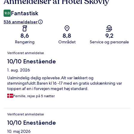
Anmeldelser af Hotel Skovly
Anmeldelser
Fantastisk
9,0
536 anmeldelser
8,6
8,8
9,2
Rengøring
Området
Service og personale
Anmeldelser
Verificeret anmeldelse
10/10 Enestående
1. aug. 2026
Ualmindelig dejlig oplevelse.Alt var lækkert og
stemningsfuldt.Baren kl 16 -17 med en gratis udskænkning var
toppen af en i forvejen meget høj standard.
Pernille, rejse på 5 nætter
Verificeret anmeldelse
10/10 Enestående
10. maj 2026