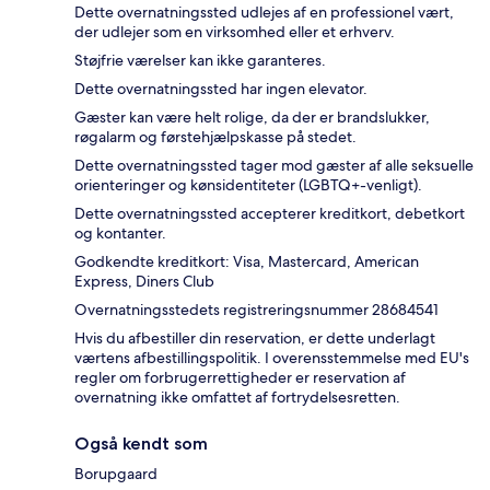
Dette overnatningssted udlejes af en professionel vært,
der udlejer som en virksomhed eller et erhverv.
Støjfrie værelser kan ikke garanteres.
Dette overnatningssted har ingen elevator.
Gæster kan være helt rolige, da der er brandslukker,
røgalarm og førstehjælpskasse på stedet.
Dette overnatningssted tager mod gæster af alle seksuelle
orienteringer og kønsidentiteter (LGBTQ+-venligt).
Dette overnatningssted accepterer kreditkort, debetkort
og kontanter.
Godkendte kreditkort: Visa, Mastercard, American
Express, Diners Club
Overnatningsstedets registreringsnummer 28684541
Hvis du afbestiller din reservation, er dette underlagt
værtens afbestillingspolitik. I overensstemmelse med EU's
regler om forbrugerrettigheder er reservation af
overnatning ikke omfattet af fortrydelsesretten.
Også kendt som
Borupgaard