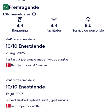
Fremragende
8,6
1.016 anmeldelser
8,4
8,4
8,6
Rengøring
Faciliteter
Service og personale
Anmeldelser
Verificeret anmeldelse
10/10 Enestående
2. aug. 2026
Fantastisk personale maden vi gude agtig
Thorbjørn, rejse på 2 nætter
Verificeret anmeldelse
10/10 Enestående
19. jul. 2026
Supert lækkert ophold , rent , god service
John, rejse på 2 nætter