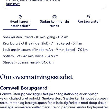
Åbn kort
Kort
Hvad ligger i
Sådan kommer du
Restauranter
nærheden?
rundt
Snekkersten Strand
- 10 min. gang
- 0.9 km
Kronborg Slot (Helsingør Slot)
- 7 min. kørsel
- 5.1 km
Louisiana Museum of Modern Art
- 9 min. kørsel
- 7.0 km
Sofiero Slot
- 46 min. kørsel
- 14.9 km
Strøget
- 55 min. kørsel
- 54.6 km
Om overnatningsstedet
Comwell Borupgaard
Comwell Borupgaard ligger tæt på en togstation og er en oplagt
valgmulighed til et ophold i Snekkersten. Gæster kan få noget at spise i
restauranten og besøge spaen for at lade sig forkæle med deep tissue-
massage, aromaterapi eller manicure og pedicure. Andre højdepunkter