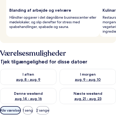
Blanding af arbejde og velvære
Kulinar
Håndter opgaver i det døgnåbne businesscenter eller
Restaura
mødelokaler, og slip derefter for stress med
morgenm
spabehandlinger, spabade og sauna.
vegetar
ingredie
Værelsesmuligheder
Tjek tilgængelighed for disse datoer
Tjek tilgængelighed for i aften aug. 8 - aug. 9
Tjek tilgængelighed for i morg
I aften
I morgen
aug. 8 - aug. 9
aug. 9 - aug. 10
Tjek tilgængelighed for denne weekend aug. 14 - aug. 16
Tjek tilgængelighed for næste
Denne weekend
Næste weekend
aug. 14 - aug. 16
aug. 21 - aug. 23
Tilgængelige
Alle værelser
1 seng
2 senge
filtre