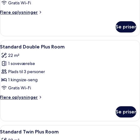
1
Gratis Wi-Fi
kingsize-
Flere
Flere oplysninger
seng
oplysninger
om
Se priser
Standardværelse
-
1
Indlæs
Et moderne hotelværelse med seng, skr
6
kingsize-
Standard Double Plus Room
alle
seng
22 m²
billeder
1 soveværelse
af
Standard
Plads til 3 personer
Double
1 kingsize-seng
Plus
Gratis Wi-Fi
Room
Flere
Flere oplysninger
oplysninger
om
Se priser
Standard
Double
Plus
Indlæs
Et hotelværelse med en seng, to stole,
6
Room
Standard Twin Plus Room
alle