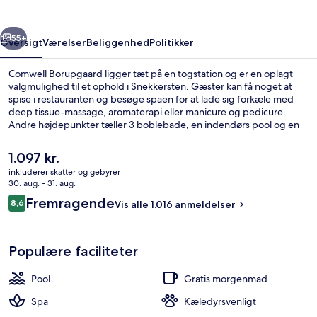
rige
Næste
55+
Oversigt
Værelser
Beliggenhed
Politikker
Comwell Borupgaard ligger tæt på en togstation og er en oplagt
valgmulighed til et ophold i Snekkersten. Gæster kan få noget at
spise i restauranten og besøge spaen for at lade sig forkæle med
deep tissue-massage, aromaterapi eller manicure og pedicure.
Andre højdepunkter tæller 3 boblebade, en indendørs pool og en
bar/lounge. Rejsende kan godt lide stedets hjælpsomme personale.
Den
1.097 kr.
nuværende
inkluderer skatter og gebyrer
pris
30. aug. - 31. aug.
Mødefaciliteter
er
Anmeldelser
Fremragende
8,6
Vis alle 1.016 anmeldelser
1.097 kr.
8,6 ud af 10.
Populære faciliteter
Pool
Gratis morgenmad
Spa
Kæledyrsvenligt