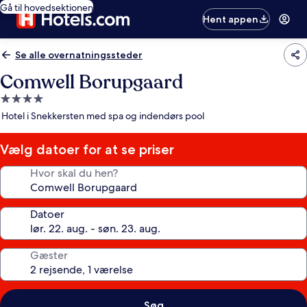
Gå til hovedsektionen
Hent appen
Se alle overnatningssteder
Comwell Borupgaard
4.0-
stjernet
Hotel i Snekkersten med spa og indendørs pool
overnatningssted
Vælg datoer for at se priser
Hvor skal du hen?
Datoer
Gæster
Søg