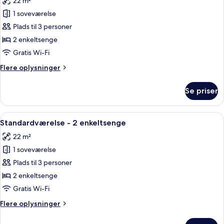
22 m²
billeder
1 soveværelse
af
Standard
Plads til 3 personer
Twin
2 enkeltsenge
Plus
Gratis Wi-Fi
Room
Flere
Flere oplysninger
oplysninger
om
Se priser
Standard
Twin
Plus
Indlæs
Et hotelværelse med en seng, to stole,
6
Room
Standardværelse - 2 enkeltsenge
alle
22 m²
billeder
1 soveværelse
af
Standardværelse
Plads til 3 personer
-
2 enkeltsenge
2
Gratis Wi-Fi
enkeltsenge
Flere
Flere oplysninger
oplysninger
om