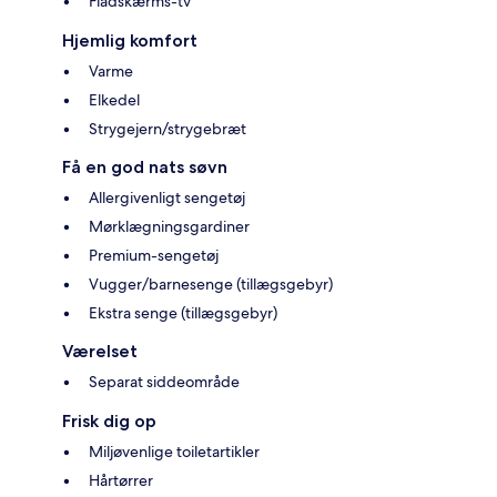
Fladskærms-tv
Hjemlig komfort
Varme
Elkedel
Strygejern/strygebræt
Få en god nats søvn
Allergivenligt sengetøj
Mørklægningsgardiner
Premium-sengetøj
Vugger/barnesenge (tillægsgebyr)
Ekstra senge (tillægsgebyr)
Værelset
Separat siddeområde
Frisk dig op
Miljøvenlige toiletartikler
Hårtørrer