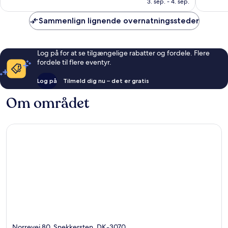
3. sep. - 4. sep.
1.008
1.006
anmeldelser
anmelde
Sammenlign lignende overnatningssteder
Log på for at se tilgængelige rabatter og fordele. Flere
fordele til flere eventyr.
Log på
Tilmeld dig nu – det er gratis
Om området
Norrevej 80, Snekkersten, DK-3070