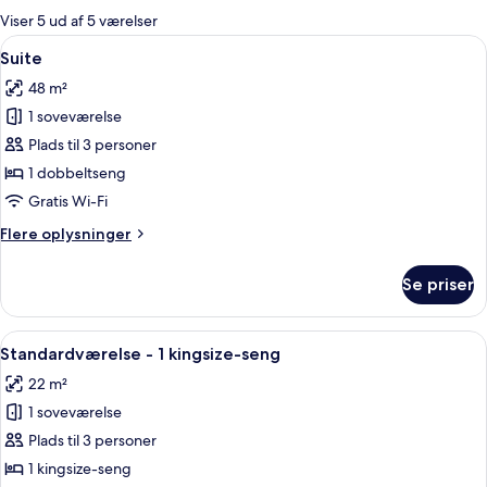
for
Viser 5 ud af 5 værelser
værelser
Indlæs
Suite | Premium-sengetøj, skrivebord
8
Suite
alle
48 m²
billeder
1 soveværelse
af
Suite
Plads til 3 personer
1 dobbeltseng
Gratis Wi-Fi
Flere
Flere oplysninger
oplysninger
om
Se priser
Suite
Indlæs
Et moderne hotelværelse med sofa, et
6
Standardværelse - 1 kingsize-seng
alle
22 m²
billeder
1 soveværelse
af
Standardværelse
Plads til 3 personer
-
1 kingsize-seng