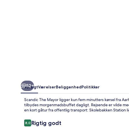
52+
Oversigt
Værelser
Beliggenhed
Politikker
Scandic The Mayor ligger kun fem minutters kørsel fra Aar
tilbydes morgenmadsbuffet dagligt. Rejsende er vilde m
en kort gåtur fra offentlig transport: Skolebakken Station l
Anmeldelser
Rigtig godt
8,0
8,0 ud af 10.