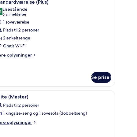
6
andardværelse (Plus)
le
ngsize-
Enestående
ng
illeder
4
9,4 ud af 10
(6
6 anmeldelser
f
anmeldelser)
1 soveværelse
tandardværelse
Plads til 2 personer
lus)
2 enkeltsenge
Gratis Wi-Fi
ere
ere oplysninger
lysninger
m
andardværelse
lus)
Se priser
eng, et fladskærms-tv, et skrivebord med lampe og et vindue med udsigt til
ndlæs
Et moderne hotelværelse med en stor seng, et
6
ite (Master)
le
Plads til 2 personer
illeder
1 kingsize-seng og 1 sovesofa (dobbeltseng)
f
uite
ere
ere oplysninger
lysninger
Master)
m