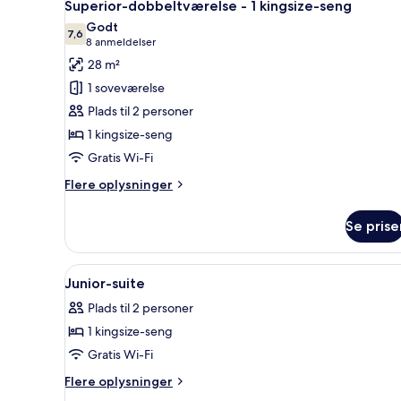
7
Superior-dobbeltværelse - 1 kingsize-seng
alle
Godt
billeder
7,6
7,6 ud af 10
(8
8 anmeldelser
af
anmeldelser)
28 m²
Superior-
1 soveværelse
dobbeltværelse
Plads til 2 personer
-
1 kingsize-seng
1
Gratis Wi-Fi
kingsize-
seng
Flere
Flere oplysninger
oplysninger
om
Se prise
Superior-
dobbeltværelse
-
Indlæs
En dobbeltseng med to puder,
5
1
Junior-suite
alle
kingsize-
Plads til 2 personer
seng
billeder
1 kingsize-seng
af
Junior-
Gratis Wi-Fi
suite
Flere
Flere oplysninger
oplysninger