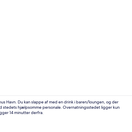
Lobby
hus Havn. Du kan slappe af med en drink i baren/loungen, og der
ed stedets hjælpsomme personale. Overnatningsstedet ligger kun
igger 14 minutter derfra.
Værelse (Kin