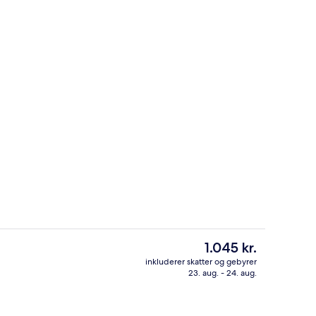
Bar (på overnatningsstedet)
Den
1.045 kr.
nuværende
inkluderer skatter og gebyrer
pris
23. aug. - 24. aug.
g Plus) | Pengeskab på værelset, skrivebord, mørklægningsgardiner
Facilitet på overnatningsstedet
er
1.045 kr.