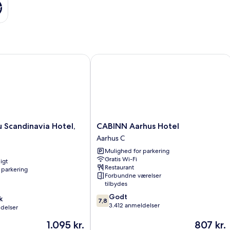
r
Scandinavia Hotel, Aarhus
CABINN Aarhus Hotel
CABINN
u Scandinavia Hotel,
CABINN Aarhus Hotel
Aarhus
Aarhus C
Hotel
Mulighed for parkering
Aarhus
Gratis Wi-Fi
igt
C
Restaurant
 parkering
Forbundne værelser
tilbydes
7.8
Godt
k
7,8
ud
3.412 anmeldelser
ldelser
af
Prisen
Prisen
1.095 kr.
807 kr.
10,