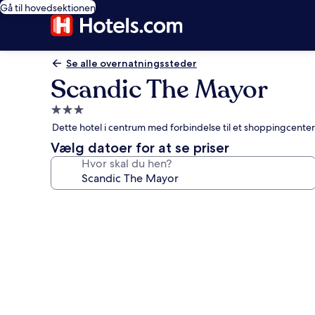
Gå til hovedsektionen
Se alle overnatningssteder
Scandic The Mayor
3.0-
stjernet
Dette hotel i centrum med forbindelse til et shoppingcente
overnatningssted
Vælg datoer for at se priser
Hvor skal du hen?
Billedgalleri
for
Scandic
The
Mayor