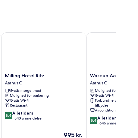
Milling Hotel Ritz
Wakeup Aarhus
Milling
Wakeup
Milling Hotel Ritz
Wakeup Aarhus
Hotel
Aarhus
Aarhus C
Aarhus C
Ritz
Aarhus
Gratis morgenmad
Mulighed for parkering
Aarhus
C
Mulighed for parkering
Gratis Wi-Fi
C
Gratis Wi-Fi
Forbundne værelser
Restaurant
tilbydes
Aircondition
8.4
Alletiders
8,4
8.4
Alletiders
ud
1.543 anmeldelser
8,4
ud
1.646 anmeldelser
af
af
10,
Prisen
995 kr.
10,
Alletiders,