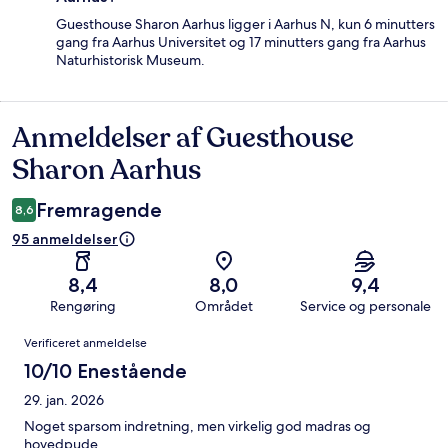
Guesthouse Sharon Aarhus ligger i Aarhus N, kun 6 minutters
gang fra Aarhus Universitet og 17 minutters gang fra Aarhus
Naturhistorisk Museum.
Anmeldelser af Guesthouse
Anmeldelser
Sharon Aarhus
Fremragende
8,6
95 anmeldelser
8,4
8,0
9,4
Rengøring
Området
Service og personale
Anmeldelser
Verificeret anmeldelse
10/10 Enestående
29. jan. 2026
Noget sparsom indretning, men virkelig god madras og
hovedpude