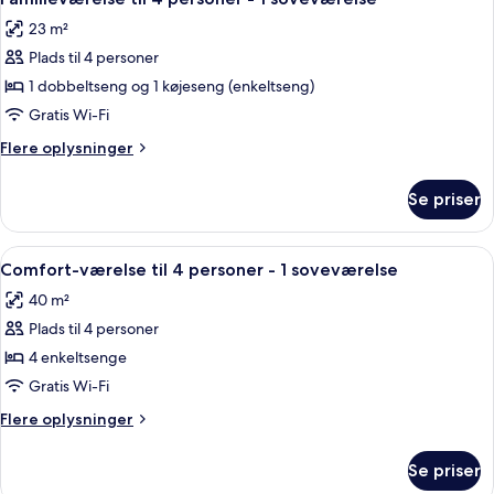
alle
person
23 m²
-
billeder
1
Plads til 4 personer
af
soveværelse
Familieværelse
1 dobbeltseng og 1 køjeseng (enkeltseng)
til
Gratis Wi-Fi
4
Flere
Flere oplysninger
personer
oplysninger
-
om
Se priser
Familieværelse
1
til
soveværelse
4
Indlæs
Et soveværelse med seng, stol, skab og
17
personer
Comfort-værelse til 4 personer - 1 soveværelse
alle
-
40 m²
1
billeder
soveværelse
Plads til 4 personer
af
Comfort-
4 enkeltsenge
værelse
Gratis Wi-Fi
til
Flere
Flere oplysninger
4
oplysninger
personer
om
Se priser
Comfort-
-