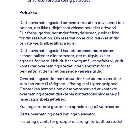
for at reservere parkering på stedet
Politikker
Dette overnatningssted administreres af en privat vært (en
person, der ikke udlejer som virksomhed eller erhverv).
EUs forbrugerlov, herunder fortrydelsesret, gælder ikke
for din reservation. Din reservation er dog dækket af din
private værts afbestillingsregler.
Dette overnatningssted har udendørsområder såsom
altaner, balkoner eller terrasser, der muligvis ikke er
egnede for børn. Hvis du har spørgsmål, anbefaler vi, at du
kontakter overnatningsstedet inden ankomst for at
bekræfte, at de har et passende værelse til dig.
Overnatningsstedet har forbundne/tilstødende værelser,
som kan være til rådighed, afhængig af tilgængelighed.
Gæster kan anmode om disse værelser ved at kontakte
overnatningsstedet direkte via kontaktoplysningerne på
reservationsbekræftelsen.
Kun registrerede gæster kan opholde sig på værelserne.
Dette overnatningssted har ingen elevator.
Fester og events for grupper er strengt forbudt på stedet.