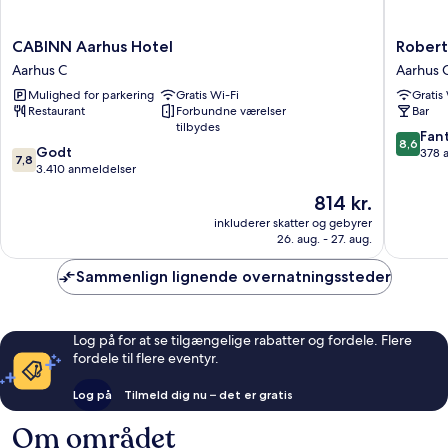
CABINN
Roberta
CABINN Aarhus Hotel
Robert
Aarhus
Society
Aarhus C
Aarhus 
Hotel
Aarhus
Mulighed for parkering
Gratis Wi-Fi
Gratis
Aarhus
C
Restaurant
Forbundne værelser
Bar
C
tilbydes
8.6
Fant
8,6
7.8
Godt
ud
378 
7,8
ud
3.410 anmeldelser
af
af
10,
Prisen
814 kr.
10,
Fantasti
er
Godt,
inkluderer skatter og gebyrer
378
814 kr.
26. aug. - 27. aug.
3.410
anmelde
anmeldelser
Sammenlign lignende overnatningssteder
Log på for at se tilgængelige rabatter og fordele. Flere
fordele til flere eventyr.
Log på
Tilmeld dig nu – det er gratis
Om området