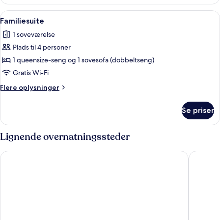
værelse
1
til
Indlæs
Familiesuite | Skrivebord, lydisolering
soveværelse
12
4
Familiesuite
alle
personer
1 soveværelse
-
billeder
1
Plads til 4 personer
af
soveværelse
Familiesuite
1 queensize-seng og 1 sovesofa (dobbeltseng)
Gratis Wi-Fi
Flere
Flere oplysninger
oplysninger
om
Se priser
Familiesuite
Lignende overnatningssteder
CABINN Aarhus Hotel
Robertas