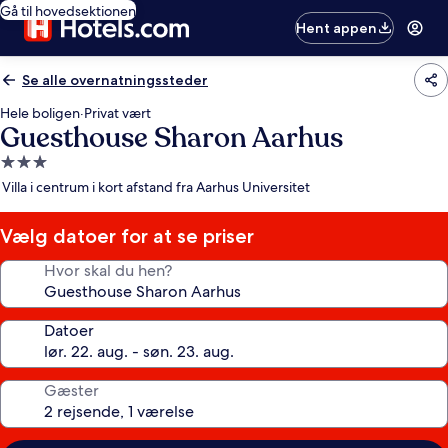
Gå til hovedsektionen
Hent appen
Se alle overnatningssteder
Hele boligen
·
Privat vært
Guesthouse Sharon Aarhus
3.0-
stjernet
Villa i centrum i kort afstand fra Aarhus Universitet
overnatningssted
Vælg datoer for at se priser
Hvor skal du hen?
Datoer
Gæster