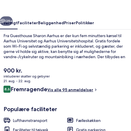
rige
Næste
125+
Oversigt
Faciliteter
Beliggenhed
Priser
Politikker
Fra Guesthouse Sharon Aarhus er der kun fem minutters kørsel til
Aarhus Universitet og Aarhus Universitetshospital. Gratis fordele
som Wi-Fi og selvstændig parkering er inkluderet, og gæster, der
gerne vil holde sig aktive, kan benytte sig af mulighederne for
vandre-/cykelruter og mountainbiking i nærheden. Der tilbydes en
terrasse og en have, og villaerne har bekvemmeligheder som
køleskab og mikrobølgeovn.
Den
900 kr.
nuværende
inkluderer skatter og gebyrer
pris
21. aug. - 22. aug.
Overnatningsstedets område
er
Anmeldelser
Fremragende
8,6
Vis alle 95 anmeldelser
900 kr.
8,6 ud af 10.
Populære faciliteter
Lufthavnstransport
Fælleskøkken
Faciliteter til tøjvask
Gratis parkering