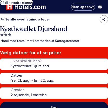
Gå til hovedsektionen
Hent appen
Se alle overnatningssteder
Kysthotellet Djursland
3.0-
stjernet
Hotel med restaurant i nærheden af Kattegatcentret
overnatningssted
Vælg datoer for at se priser
Hvor skal du hen?
Datoer
Gæster
Søg