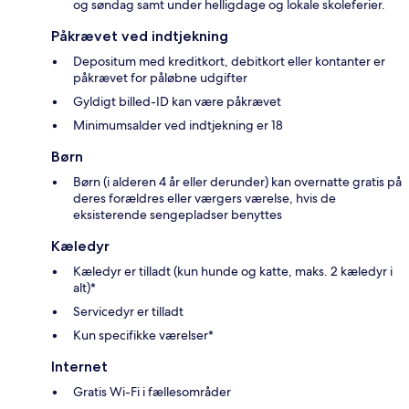
og søndag samt under helligdage og lokale skoleferier.
Påkrævet ved indtjekning
Depositum med kreditkort, debitkort eller kontanter er
påkrævet for påløbne udgifter
Gyldigt billed-ID kan være påkrævet
Minimumsalder ved indtjekning er 18
Børn
Børn (i alderen 4 år eller derunder) kan overnatte gratis på
deres forældres eller værgers værelse, hvis de
eksisterende sengepladser benyttes
Kæledyr
Kæledyr er tilladt (kun hunde og katte, maks. 2 kæledyr i
alt)*
Servicedyr er tilladt
Kun specifikke værelser*
Internet
Gratis Wi-Fi i fællesområder