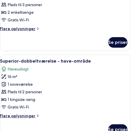
Standard
Plads til 3 personer
Plus-
2 enkeltsenge
værelse
Gratis Wi-Fi
Flere
Flere oplysninger
oplysninger
om
Se priser
Standard
Plus-
værelse
Indlæs
Et hotelværelse med en seng, to røde p
8
Superior-dobbeltværelse - have-område
alle
Haveudsigt
billeder
16 m²
af
Superior-
1 soveværelse
dobbeltværelse
Plads til 2 personer
-
1 kingsize-seng
have-
Gratis Wi-Fi
område
Flere
Flere oplysninger
oplysninger
om
Se priser