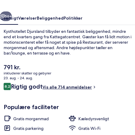
rige
Næste
56+
Oversigt
Værelser
Beliggenhed
Politikker
Kysthotellet Djursland tilbyder en fantastisk beliggenhed, mindre
end et kvarters gang fra Kattegatcentret. Gæster kan få lidt motion i
motionscenteret eller få noget at spise på Restaurant, der serverer
morgenmad og aftensmad. Andre højdepunkter tæller en
bar/lounge, en terrasse og en have.
Den
791 kr.
nuværende
inkluderer skatter og gebyrer
pris
23. aug. - 24. aug.
Tæt på stranden
er
Anmeldelser
Rigtig godt
8,2
Vis alle 714 anmeldelser
791 kr.
8,2 ud af 10.
Populære faciliteter
Gratis morgenmad
Kæledyrsvenligt
Gratis parkering
Gratis Wi-Fi