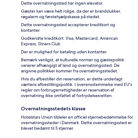
Dette overnatningssted har ingen elevator.
Gæster kan være helt rolige, da der er brandslukker,
røgalarm og førstehjælpskasse på stedet.
Dette overnatningssted accepterer kreditkort og
kontanter.
Godkendte kreditkort: Visa, Mastercard, American
Express, Diners Club
Der er mulighed for betaling uden kontanter.
Bemærk venligst, at kulturelle normer og gæstepolitik
varierer afhængigt af land og overnatningssted. De
angivne politikker kommer fra overnatningsstedet.
Hvis du afbestiller din reservation, er dette underlagt
værtens afbestillingspolitik. I overensstemmelse med EU's
regler om forbrugerrettigheder er reservation af
overnatning ikke omfattet af fortrydelsesretten.
Overnatningsstedets klasse
Hotelstars Union tildeler en officiel stjernebedømmelse for
overnatningssteder i Danmark. Dette overnatningssted er
blevet bedømt til 3 stjerner.