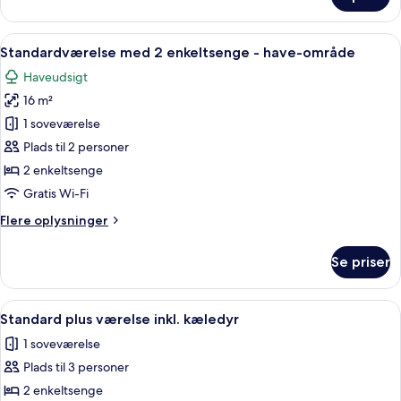
Superior-
dobbeltværelse
-
Indlæs
Et moderne hotelværelse med en stor se
4
have-
Standardværelse med 2 enkeltsenge - have-område
alle
område
Haveudsigt
billeder
16 m²
af
Standardværelse
1 soveværelse
med
Plads til 2 personer
2
2 enkeltsenge
enkeltsenge
Gratis Wi-Fi
-
Flere
Flere oplysninger
have-
oplysninger
område
om
Se priser
Standardværelse
med
2
Indlæs
Et hotelværelse med trægulv, to grønn
1
enkeltsenge
Standard plus værelse inkl. kæledyr
alle
-
1 soveværelse
have-
billeder
område
Plads til 3 personer
af
Standard
2 enkeltsenge