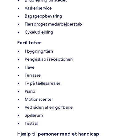
Biludlejning på stedet
Vaskeriservice
Bagageopbevaring
Flersproget medarbejderstab
Cykeludlejning
Faciliteter
1 bygning/tårn
Pengeskab i receptionen
Have
Terrasse
Tv på fællesarealer
Piano
Motionscenter
Ved siden af en golfbane
Spillerum
Festsal
Hjælp til personer med et handicap