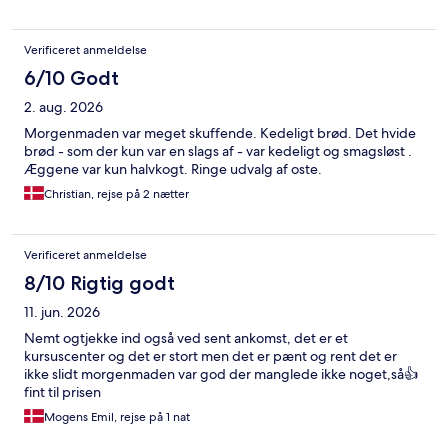
Verificeret anmeldelse
6/10 Godt
2. aug. 2026
Morgenmaden var meget skuffende. Kedeligt brød. Det hvide
brød - som der kun var en slags af - var kedeligt og smagsløst .
Æggene var kun halvkogt. Ringe udvalg af oste.
Christian, rejse på 2 nætter
Verificeret anmeldelse
8/10 Rigtig godt
11. jun. 2026
Nemt ogtjekke ind også ved sent ankomst, det er et
kursuscenter og det er stort men det er pænt og rent det er
ikke slidt morgenmaden var god der manglede ikke noget,så👍
fint til prisen
Mogens Emil, rejse på 1 nat