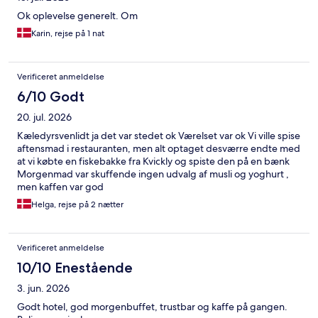
Ok oplevelse generelt. Om
Karin, rejse på 1 nat
Verificeret anmeldelse
6/10 Godt
20. jul. 2026
Kæledyrsvenlidt ja det var stedet ok Værelset var ok Vi ville spise
aftensmad i restauranten, men alt optaget desværre endte med
at vi købte en fiskebakke fra Kvickly og spiste den på en bænk
Morgenmad var skuffende ingen udvalg af musli og yoghurt ,
men kaffen var god
Helga, rejse på 2 nætter
Verificeret anmeldelse
10/10 Enestående
3. jun. 2026
Godt hotel, god morgenbuffet, trustbar og kaffe på gangen.