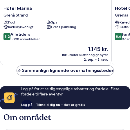
Hotel
Hotel
Hotel Marina
Hotel G
Marina
Gjerrild
Grenå Strand
Grenaa
Grenå
Kro
Pool
Spa
Kæledy
Strand
Grenaa
Kæledyrsvenligt
Gratis parkering
Gratis
8.2
8.6
Alletiders
Fant
8,2
8,6
ud
ud
1.008 anmeldelser
97 a
af
af
Prisen
1.145 kr.
10,
10,
er
Alletiders,
Fantasti
inkluderer skatter og gebyrer
1.145 kr.
2. sep. - 3. sep.
1.008
97
anmeldelser
anmelde
Sammenlign lignende overnatningssteder
Log på for at se tilgængelige rabatter og fordele. Flere
fordele til flere eventyr.
Log på
Tilmeld dig nu – det er gratis
Om området