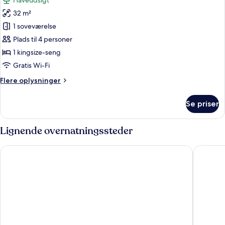
Haveudsigt
-
billeder
handicapvenligt
32 m²
af
-
Familieværelse
1 soveværelse
have-
område
Plads til 4 personer
1 kingsize-seng
Gratis Wi-Fi
Flere
Flere oplysninger
oplysninger
om
Se priser
Familieværelse
Lignende overnatningssteder
Hotel Marina
Hotel Gj