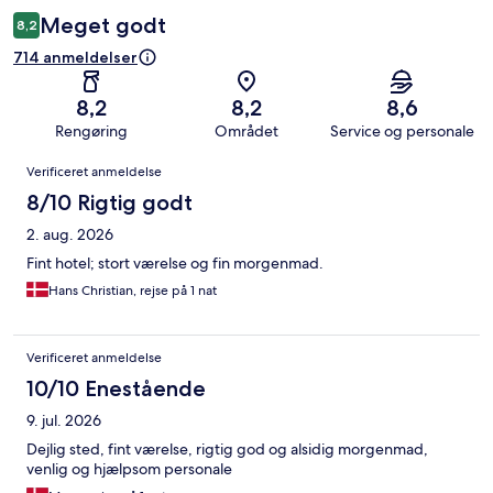
Meget godt
8,2
714 anmeldelser
8,2
8,2
8,6
Rengøring
Området
Service og personale
Anmeldelser
Verificeret anmeldelse
8/10 Rigtig godt
2. aug. 2026
Fint hotel; stort værelse og fin morgenmad.
Hans Christian, rejse på 1 nat
Verificeret anmeldelse
10/10 Enestående
9. jul. 2026
Dejlig sted, fint værelse, rigtig god og alsidig morgenmad,
venlig og hjælpsom personale