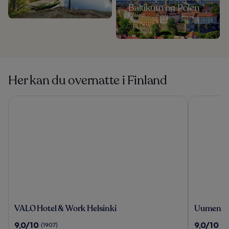
Baltikum og Polen
Finland
Her kan du overnatte i Finland
VALO Hotel & Work Helsinki
Uumen Hote
VALO
Uumen
VALO Hotel & Work Helsinki
Uumen Ho
Hotel
Hotels
9.0
9.0
9,0/10
9,0/10
(1907)
(2
&
Tampere