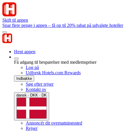
Skift til appen
Spar flere penge i appen – få op til 20% rabat på udvalgte hoteller
Hent appen
Få adgang til besparelser med medlemspriser
Log på
Udforsk Hotels.com Rewards
Indbakke
Søg efter rejser
Kontakt os
dansk · DKK · DK
Annoncér dit overnatningssted
Rejser