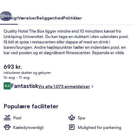
rige
Næste
32+
Oversigt
Værelser
Beliggenhed
Politikker
Quality Hotel The Box ligger mindre end 10 minutters kørsel fra
Linköping Universitet. Du kan tage en dukkert i den udendørs pool,
få lidt at spise i restauranten eller slappe af med en drink i
baren/loungen. Andre højdepunkter tæller en indendørs pool, en
bar ved poolen og et døgnåbent fitnesscenter. Rejsende er vilde
med stedets hjælpsomme personale.
Den
693 kr.
nuværende
inkluderer skatter og gebyrer
pris
16. aug. - 17. aug.
Indendørs pool, udendørs pool
er
Anmeldelser
Fantastisk
9,0
Vis alle 1.073 anmeldelser
693 kr.
9,0 ud af 10.
Populære faciliteter
Pool
Spa
Kæledyrsvenligt
Mulighed for parkering