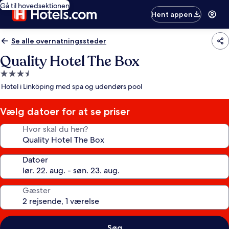
Gå til hovedsektionen
Hent appen
Se alle overnatningssteder
Quality Hotel The Box
3.5-
stjernet
Hotel i Linköping med spa og udendørs pool
overnatningssted
Vælg datoer for at se priser
Hvor skal du hen?
Datoer
Gæster
Søg