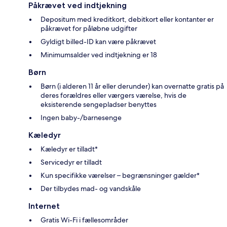
Påkrævet ved indtjekning
Depositum med kreditkort, debitkort eller kontanter er
påkrævet for påløbne udgifter
Gyldigt billed-ID kan være påkrævet
Minimumsalder ved indtjekning er 18
Børn
Børn (i alderen 11 år eller derunder) kan overnatte gratis på
deres forældres eller værgers værelse, hvis de
eksisterende sengepladser benyttes
Ingen baby-/barnesenge
Kæledyr
Kæledyr er tilladt*
Servicedyr er tilladt
Kun specifikke værelser – begrænsninger gælder*
Der tilbydes mad- og vandskåle
Internet
Gratis Wi-Fi i fællesområder