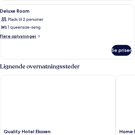
Room
Indlæs
Pengeskab på værelset, skrivebord, ly
5
Deluxe Room
alle
Plads til 2 personer
billeder
1 queensize-seng
af
Deluxe
Flere
Flere oplysninger
oplysninger
Room
om
Se priser
Deluxe
Room
Lignende overnatningssteder
Quality Hotel Ekoxen
Home Hot
Quality
Home
Quality Hotel Ekoxen
Home H