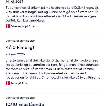
14. jul. 2024
Super service, vi ankom på mc havde lige kørt 100km i regnvejr,
vi fik udleveret nøgle kort og kunne bare gå op på værelset. Af
indtjekning kunne vi klare efter et varmt bad. Lækker morgen
buffet. Kan klart anbefales
Brian, rejse på 1 nat
Verificeret anmeldelse
4/10 Rimeligt
20. maj 2025
Eneste som gør at der ikke står 0 stjerner er at de havde en sød
receptionist og at værelset var rent. Ringer man til restauranten
for room service, så venter man 10-15 minutter for at komme
igennem. Ingen menu kort på værelset så man må ned i
receptionen for at få et. Chromecast virker ikke på tv’et. Priserne
er skøre I forhold til hvad du får. Spaen er OK også ikke mere
Rejse på 1 nat
end det.
Verificeret anmeldelse
10/10 Enestående