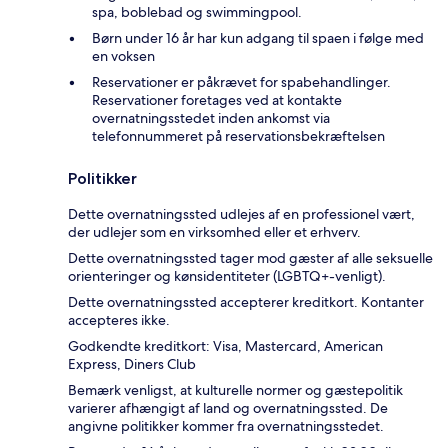
spa, boblebad og swimmingpool.
Børn under 16 år har kun adgang til spaen i følge med
en voksen
Reservationer er påkrævet for spabehandlinger.
Reservationer foretages ved at kontakte
overnatningsstedet inden ankomst via
telefonnummeret på reservationsbekræftelsen
Politikker
Dette overnatningssted udlejes af en professionel vært,
der udlejer som en virksomhed eller et erhverv.
Dette overnatningssted tager mod gæster af alle seksuelle
orienteringer og kønsidentiteter (LGBTQ+-venligt).
Dette overnatningssted accepterer kreditkort. Kontanter
accepteres ikke.
Godkendte kreditkort: Visa, Mastercard, American
Express, Diners Club
Bemærk venligst, at kulturelle normer og gæstepolitik
varierer afhængigt af land og overnatningssted. De
angivne politikker kommer fra overnatningsstedet.