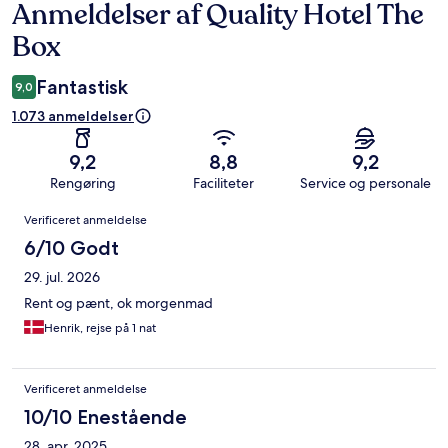
Anmeldelser af Quality Hotel The
Anmeldelser
Box
Fantastisk
9,0
1.073 anmeldelser
9,2
8,8
9,2
Rengøring
Faciliteter
Service og personale
Anmeldelser
Verificeret anmeldelse
6/10 Godt
29. jul. 2026
Rent og pænt, ok morgenmad
Henrik, rejse på 1 nat
Verificeret anmeldelse
10/10 Enestående
28. apr. 2025