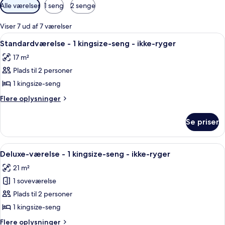
Tilgængelige
Alle værelser
1 seng
2 senge
filtre
for
Viser 7 ud af 7 værelser
værelser
Indlæs
Et hotelværelse med seng, en væg med
4
Standardværelse - 1 kingsize-seng - ikke-ryger
alle
17 m²
billeder
Plads til 2 personer
af
Standardværelse
1 kingsize-seng
-
Flere
Flere oplysninger
1
oplysninger
om
kingsize-
Se priser
Standardværelse
seng
-
-
1
Indlæs
Et hotelværelse med seng, skrivebord, s
6
ikke-
kingsize-
Deluxe-værelse - 1 kingsize-seng - ikke-ryger
alle
seng
ryger
21 m²
-
billeder
ikke-
1 soveværelse
af
ryger
Deluxe-
Plads til 2 personer
værelse
1 kingsize-seng
-
Flere
Flere oplysninger