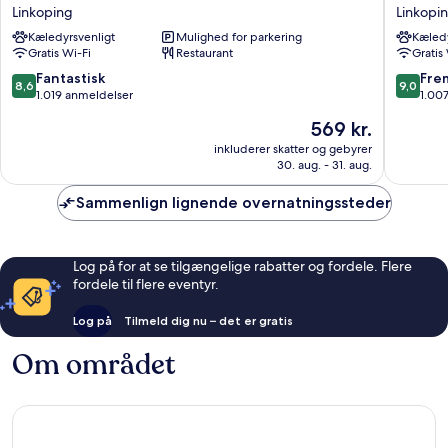
Hotel
Hotel
Linkoping
Linkopi
Ekoxen
Slottspa
Kæledyrsvenligt
Mulighed for parkering
Kæledy
Linkoping
Linkopi
Gratis Wi-Fi
Restaurant
Gratis
8.6
9.0
Fantastisk
Fre
8,6
9,0
ud
ud
1.019 anmeldelser
1.00
af
af
Prisen
569 kr.
10,
10,
er
Fantastisk,
Fremrag
inkluderer skatter og gebyrer
569 kr.
30. aug. - 31. aug.
1.019
1.007
anmeldelser
anmelde
Sammenlign lignende overnatningssteder
Log på for at se tilgængelige rabatter og fordele. Flere
fordele til flere eventyr.
Log på
Tilmeld dig nu – det er gratis
Om området