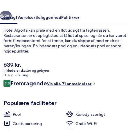
rige
Næste
26+
Oversigt
Værelser
Beliggenhed
Politikker
Hotel Algorfa kan prale med en flot udsigt fra tagterrassen.
Restauranten er et oplagt sted at få lidt at spise, og når du har været
forbi fitnesscenteret for at træne, kan du slappe af med en drink i
baren/loungen. En indendørs pool og en udendørs pool er andre
højdepunkter.
Den
639 kr.
nuværende
inkluderer skatter og gebyrer
pris
11. aug. - 12. aug.
Indendørs pool, udendørs pool, parasol
er
Anmeldelser
Fremragende
8,8
Vis alle 71 anmeldelser
639 kr.
8,8 ud af 10.
Populære faciliteter
Pool
Kæledyrsvenligt
Gratis parkering
Gratis Wi-Fi