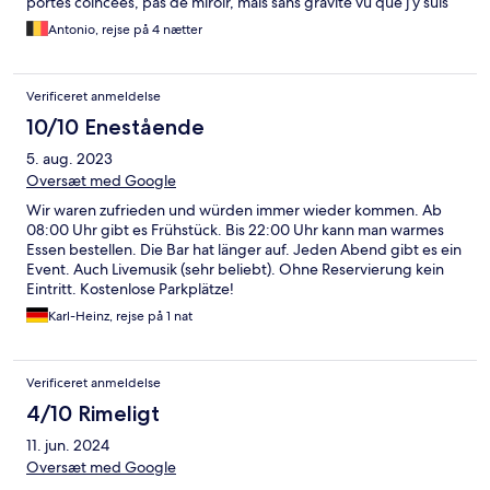
portes coincées, pas de miroir, mais sans gravité vu que j’y suis
retourné et y retournerai encore!
Antonio, rejse på 4 nætter
Verificeret anmeldelse
10/10 Enestående
5. aug. 2023
Oversæt med Google
Wir waren zufrieden und würden immer wieder kommen. Ab
08:00 Uhr gibt es Frühstück. Bis 22:00 Uhr kann man warmes
Essen bestellen. Die Bar hat länger auf. Jeden Abend gibt es ein
Event. Auch Livemusik (sehr beliebt). Ohne Reservierung kein
Eintritt. Kostenlose Parkplätze!
Karl-Heinz, rejse på 1 nat
Verificeret anmeldelse
4/10 Rimeligt
11. jun. 2024
Oversæt med Google