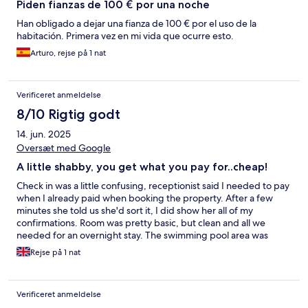
Piden fianzas de 100 € por una noche
Han obligado a dejar una fianza de 100 € por el uso de la
habitación. Primera vez en mi vida que ocurre esto.
Arturo, rejse på 1 nat
Verificeret anmeldelse
8/10 Rigtig godt
14. jun. 2025
Oversæt med Google
A little shabby, you get what you pay for..cheap!
Check in was a little confusing, receptionist said I needed to pay
when I already paid when booking the property. After a few
minutes she told us she'd sort it, I did show her all of my
confirmations. Room was pretty basic, but clean and all we
needed for an overnight stay. The swimming pool area was
satisfactory, although the water was full of dead insects and
Rejse på 1 nat
three very noisy parrots in a cage near the pool, but thankfully
put away at night. The tables were still cluttered with empty
glasses and cans from the previous day in the morning when we
Verificeret anmeldelse
checked out. Not a good first impression. Staff were ok but not