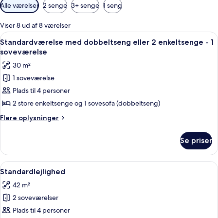
Tilgængelige
Alle værelser
2 senge
3+ senge
1 seng
filtre
for
Viser 8 ud af 8 værelser
værelser
Indlæs
Standardværelse med dobbeltseng eller
4
Standardværelse med dobbeltseng eller 2 enkeltsenge - 1
alle
soveværelse
billeder
30 m²
af
1 soveværelse
Standardværelse
Plads til 4 personer
med
dobbeltseng
2 store enkeltsenge og 1 sovesofa (dobbeltseng)
eller
Flere
Flere oplysninger
2
oplysninger
om
enkeltsenge
Se priser
Standardværelse
-
med
1
dobbeltseng
Indlæs
Standardlejlighed | Sengetøj
6
soveværelse
eller
Standardlejlighed
alle
2
42 m²
enkeltsenge
billeder
-
2 soveværelser
af
1
Standardlejlighed
Plads til 4 personer
soveværelse