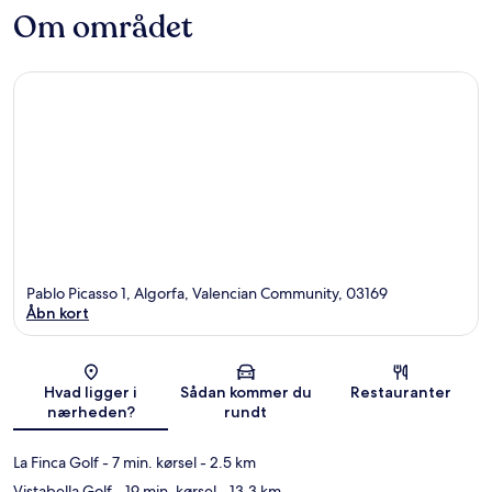
Om området
Pablo Picasso 1, Algorfa, Valencian Community, 03169
Åbn kort
Kort
Hvad ligger i
Sådan kommer du
Restauranter
nærheden?
rundt
La Finca Golf
- 7 min. kørsel
- 2.5 km
Vistabella Golf
- 19 min. kørsel
- 13.3 km