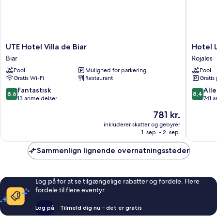
UTE
Hotel
UTE Hotel Villa de Biar
Hotel 
Hotel
La
Biar
Rojales
Villa
Laguna
Pool
Mulighed for parkering
Pool
de
Spa
Gratis Wi-Fi
Restaurant
Gratis
Biar
And
Biar
Golf
8.6
8.4
Fantastisk
Alle
8,6
8,4
Rojales
ud
ud
13 anmeldelser
741 
af
af
Prisen
781 kr.
10,
10,
er
Fantastisk,
Alletider
inkluderer skatter og gebyrer
781 kr.
1. sep. - 2. sep.
13
741
anmeldelser
anmelde
Sammenlign lignende overnatningssteder
Log på for at se tilgængelige rabatter og fordele. Flere
fordele til flere eventyr.
Log på
Tilmeld dig nu – det er gratis