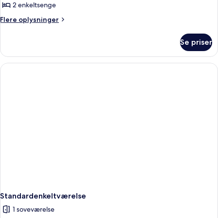
2 enkeltsenge
Flere
Flere oplysninger
oplysninger
om
Se priser
Standardlejlighed
Standardenkeltværelse
1 soveværelse