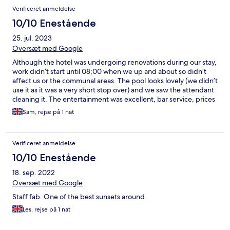
Verificeret anmeldelse
10/10 Enestående
25. jul. 2023
Oversæt med Google
Although the hotel was undergoing renovations during our stay,
work didn’t start until 08;00 when we up and about so didn’t
affect us or the communal areas. The pool looks lovely (we didn’t
use it as it was a very short stop over) and we saw the attendant
cleaning it. The entertainment was excellent, bar service, prices
and excellent menu to suit all tastes and good portion sizes. Lots
Sam, rejse på 1 nat
of options for breakfast with the best bacon barm I’ve ever had
and super table service too. Then the bakery opened OMG it’s
amazing and obviously very popular and we managed to bag
Verificeret anmeldelse
some treats for our inward journey. When the improvements are
complete I expect the hotel will be totally amazing and
10/10 Enestående
definitely worth a visit if In Algorfa. All the staff were really
18. sep. 2022
helpful and welcoming.
Oversæt med Google
Staff fab. One of the best sunsets around.
Les, rejse på 1 nat