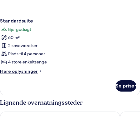
Standardsuite
Bjergudsigt
60 m²
2 soveværelser
Plads til 4 personer
4 store enkeltsenge
Flere
Flere oplysninger
oplysninger
om
Se priser
Standardsuite
Lignende overnatningssteder
UTE Hotel Villa de Biar
Hotel La