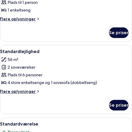
Plads til 1 person
1 enkeltseng
Flere
Flere oplysninger
oplysninger
om
Se priser
Standardenkeltværelse
Indlæs
Sengetøj
5
Standardlejlighed
alle
56 m²
billeder
2 soveværelser
af
Standardlejlighed
Plads til 6 personer
4 store enkeltsenge og 1 sovesofa (dobbeltseng)
Flere
Flere oplysninger
oplysninger
om
Se priser
Standardlejlighed
Indlæs
Standardværelse | Sengetøj
4
Standardværelse
alle