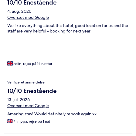
over friendly despite being British as am I not many smiles!
10/10 Enestående
4. aug. 2026
Oversæt med Google
We like everything about this hotel, good location for us and the
staff are very helpful - booking for next year
colin, rejse på 14 nætter
Verificeret anmeldelse
10/10 Enestående
13. jul. 2026
Oversæt med Google
Amazing stay! Would definitely rebook again xx
Philippa, rejse på 1 nat