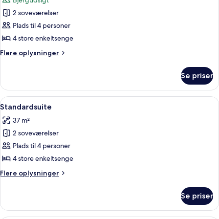
Bjergudsigt
billeder
2 soveværelser
af
Standardværelse
Plads til 4 personer
4 store enkeltsenge
Flere
Flere oplysninger
oplysninger
om
Se priser
Standardværelse
Indlæs
Standardsuite | Sengetøj
4
Standardsuite
alle
37 m²
billeder
2 soveværelser
af
Standardsuite
Plads til 4 personer
4 store enkeltsenge
Flere
Flere oplysninger
oplysninger
om
Se priser
Standardsuite