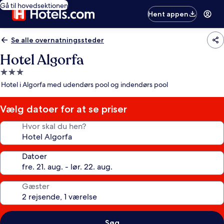
Gå til hovedsektionen
Hent appen
Se alle overnatningssteder
Hotel Algorfa
3.0-
stjernet
Hotel i Algorfa med udendørs pool og indendørs pool
overnatningssted
Vælg datoer for at se priser
Hvor skal du hen?
Datoer
Gæster
Søg