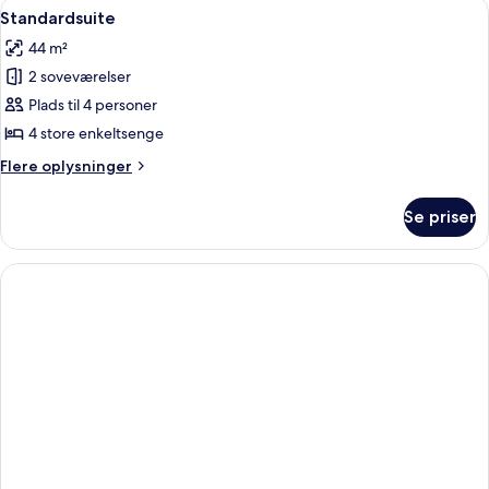
Indlæs
Standardsuite | Sengetøj
4
Standardsuite
alle
44 m²
billeder
2 soveværelser
af
Standardsuite
Plads til 4 personer
4 store enkeltsenge
Flere
Flere oplysninger
oplysninger
om
Se priser
Standardsuite