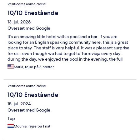
Verificeret anmeldelse
10/10 Enestående
13. jul. 2026
Oversæt med Google
It’s an amazing little hotel with a pool and a bar. If you are
looking for an English speaking community here, this is a great
place to stay. The staff is very helpful. It was a pleasant surprise
for us - even though we had to get to Torrevieja every day
during the day, we enjoyed the pool in the evening, the full
English breakfast in the morning, and the chicken kebab and
Maria, rejse på 3 nætter
drinks at night while watching the World Cup!!
Verificeret anmeldelse
10/10 Enestående
15. jul. 2024
Oversæt med Google
Top
Mounia, rejse på 1 nat