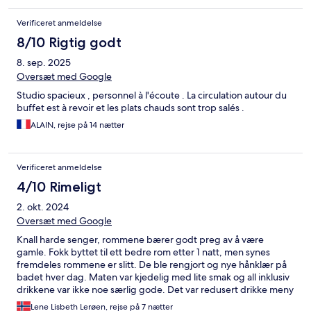
Verificeret anmeldelse
8/10 Rigtig godt
8. sep. 2025
Oversæt med Google
Studio spacieux , personnel à l'écoute . La circulation autour du
buffet est à revoir et les plats chauds sont trop salés .
ALAIN, rejse på 14 nætter
Verificeret anmeldelse
4/10 Rimeligt
2. okt. 2024
Oversæt med Google
Knall harde senger, rommene bærer godt preg av å være
gamle. Fokk byttet til ett bedre rom etter 1 natt, men synes
fremdeles rommene er slitt. De ble rengjort og nye hånklær på
badet hver dag. Maten var kjedelig med lite smak og all inklusiv
drikkene var ikke noe særlig gode. Det var redusert drikke meny
for all inclusive, så vi følte oss litt lurte når de ønsketat vi skulle
Lene Lisbeth Lerøen, rejse på 7 nætter