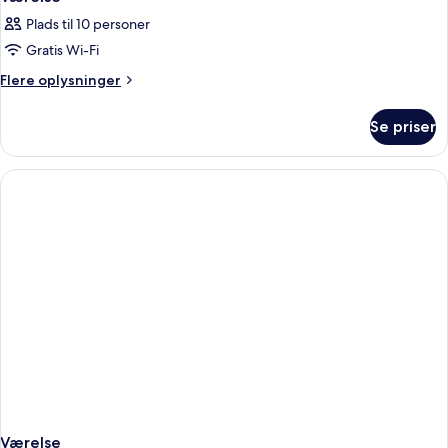
Plads til 10 personer
Gratis Wi-Fi
Flere
Flere oplysninger
oplysninger
om
Se priser
Værelse
Værelse