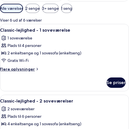
Tilgængelige
Alle værelser
2 senge
3+ senge
1 seng
filtre
for
Viser 6 ud af 6 værelser
værelser
Indlæs
En moderne stue med et hvidt bord, b
10
Classic-lejlighed - 1 soveværelse
alle
1 soveværelse
billeder
Plads til 4 personer
af
Classic-
2 enkeltsenge og 1 sovesofa (enkeltseng)
lejlighed
Gratis Wi-Fi
-
Flere
Flere oplysninger
1
oplysninger
soveværelse
om
Se priser
Classic-
lejlighed
-
Indlæs
En moderne stue med et hvidt bord, b
3
1
Classic-lejlighed - 2 soveværelser
alle
soveværelse
2 soveværelser
billeder
Plads til 6 personer
af
Classic-
4 enkeltsenge og 1 sovesofa (enkeltseng)