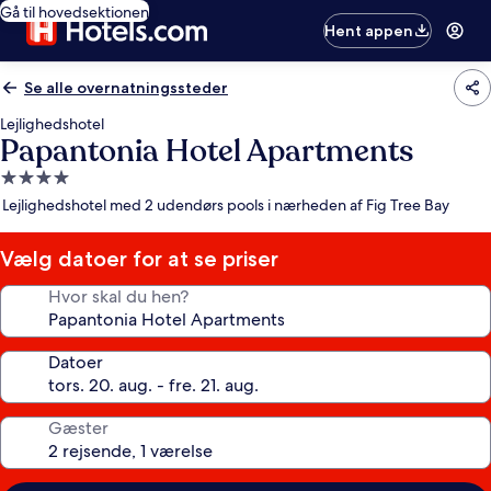
Gå til hovedsektionen
Hent appen
Se alle overnatningssteder
Lejlighedshotel
Papantonia Hotel Apartments
4.0-
stjernet
Lejlighedshotel med 2 udendørs pools i nærheden af Fig Tree Bay
overnatningssted
Vælg datoer for at se priser
Hvor skal du hen?
Datoer
Gæster