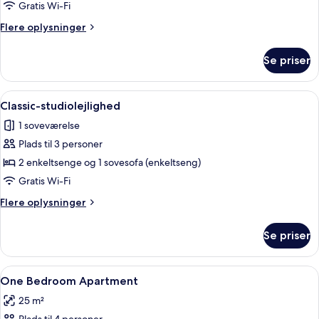
lejlighed
Gratis Wi-Fi
-
Flere
Flere oplysninger
2
oplysninger
soveværelser
om
Se priser
Classic-
lejlighed
-
Indlæs
Et moderne hotelværelse med seng, skri
13
2
Classic-studiolejlighed
alle
soveværelser
1 soveværelse
billeder
Plads til 3 personer
af
Classic-
2 enkeltsenge og 1 sovesofa (enkeltseng)
studiolejlighed
Gratis Wi-Fi
Flere
Flere oplysninger
oplysninger
om
Se priser
Classic-
studiolejlighed
Indlæs
Skrivebord, gratis Wi-Fi, sengetøj
13
One Bedroom Apartment
alle
25 m²
billeder