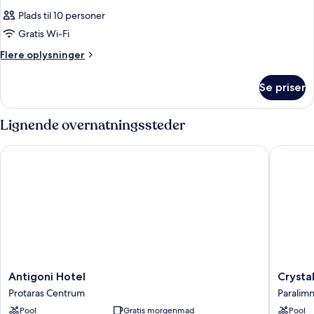
Plads til 10 personer
Gratis Wi-Fi
Flere
Flere oplysninger
oplysninger
om
Se priser
Værelse
Lignende overnatningssteder
Antigoni Hotel
Crystal 
Antigoni
Crystal
Antigoni Hotel
Crysta
Hotel
Springs
Protaras Centrum
Paralimn
Protaras
Beach
Pool
Gratis morgenmad
Pool
Centrum
Hotel