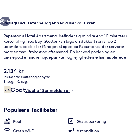
rige
Næste
51+
Oversigt
Faciliteter
Beliggenhed
Priser
Politikker
Papantonia Hotel Apartments befinder sig mindre end 10 minutters
kørsel til Fig Tree Bay. Gæster kan tage en dukkert i en af de 2
udendørs pools eller få noget at spise på Papantonia, der serverer
morgenmad, frokost og aftensmad. En bar ved poolen og en
børnepool er andre højdepunkter, og lejlighederne har møblerede
balkoner og LCD-tv'er.
Den
2.134 kr.
nuværende
inkluderer skatter og gebyrer
pris
8. aug. - 9. aug.
2 udendørs pools, parasoller, liggestol
er
Anmeldelser
Godt
7,4
Vis alle 13 anmeldelser
2.134 kr.
7,4 ud af 10.
Populære faciliteter
Pool
Gratis parkering
Gratis Wi-Fi
Aircondition