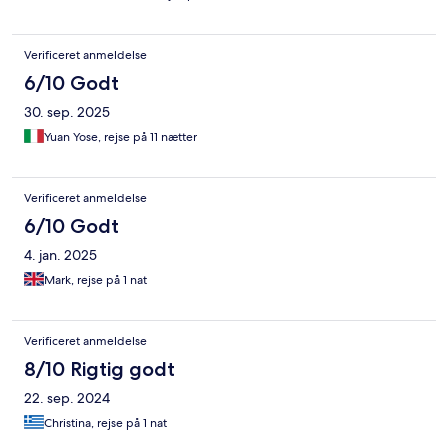
betale extra for å få greie nok drikker. Det mest positive med
denne plassen er bassenget, det er veldig rent og ingen
problem med å finne seg solseng når vi ønsket dette.
Verificeret anmeldelse
6/10 Godt
30. sep. 2025
Yuan Yose, rejse på 11 nætter
Verificeret anmeldelse
6/10 Godt
4. jan. 2025
Mark, rejse på 1 nat
Verificeret anmeldelse
8/10 Rigtig godt
22. sep. 2024
Christina, rejse på 1 nat