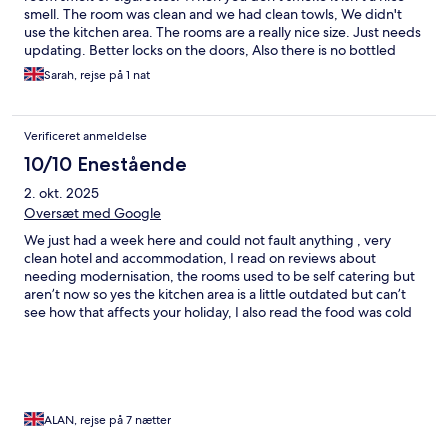
smell. The room was clean and we had clean towls, We didn't
use the kitchen area. The rooms are a really nice size. Just needs
updating. Better locks on the doors, Also there is no bottled
water in the room. When it states a boftle of water on arrival.
Sarah, rejse på 1 nat
Verificeret anmeldelse
10/10 Enestående
2. okt. 2025
Oversæt med Google
We just had a week here and could not fault anything , very
clean hotel and accommodation, I read on reviews about
needing modernisation, the rooms used to be self catering but
aren’t now so yes the kitchen area is a little outdated but can’t
see how that affects your holiday, I also read the food was cold
and repetitive, well we didn’t find this once and loved the food,
I think people just moan for the sake of moaning. Lots of
sunbeds, no having to save one at 6am like most hotels , there
were empty beds still at 10am. Staff were friendly and helpful.
Some nice local bars and restaurants if you want to try the local
food as we did for one night , lovely small close beach. We
ALAN, rejse på 7 nætter
couldn’t fault anything as I said. Thanks for a lovely stay