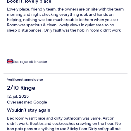
Book it, lovely place
Lovely place, friendly team, the owners are on site with the team
morning and night checking everything is ok and hands on
helping, nothing was too much trouble to them when you ask.
Room was spacious & clean, lovely views in quiet area so no
sleep disturbances. Only fault was the hob in room didn’t work
as it is no longer self catering hotel but fridge & kettle did &
were clean. We did have a breakfast and it was a large variety of
food & drink, and all food and table areas were very clean. Pools
and area round them were lovely and a lifeguard is by the pools.
Few minutes walk from the beaches and 5-10mins walk from
nightlife. Overall a fantastic place to stay!
Lisa, rejse på 6 nætter
Verificeret anmeldelse
2/10 Ringe
12. jul. 2025
Oversæt med Google
Wouldn’t stay again
Bedroom wasn’t nice and dirty bathroom was Same. Aircon
didn’t work. Beetles and cockroaches crawling on the floor. No
iron pots pans or anything to use Sticky floor Dirty sofa/pull out