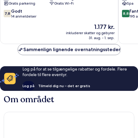
Gratis parkering
Gratis Wi-Fi
Spa
Paralimn
7.8
8.8
Godt
Fant
7,8
8,8
ud
ud
14 anmeldelser
195 
af
af
Prisen
1.177 kr.
10,
10,
er
Godt,
Fantasti
inkluderer skatter og gebyrer
1.177 kr.
31. aug. - 1. sep.
14
195
anmeldelser
anmelde
Sammenlign lignende overnatningssteder
Log på for at se tilgængelige rabatter og fordele. Flere
fordele til flere eventyr.
Log på
Tilmeld dig nu – det er gratis
Om området