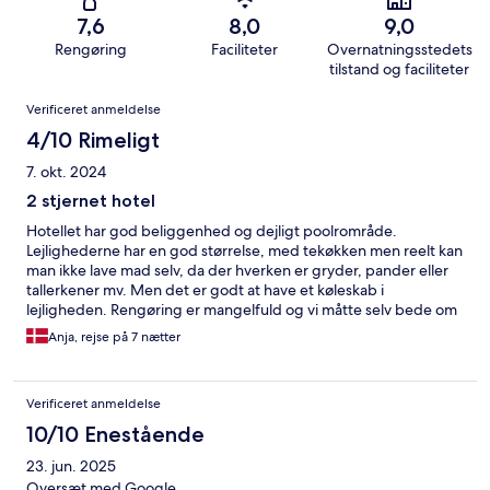
7,6
8,0
9,0
Rengøring
Faciliteter
Overnatningsstedets
tilstand og faciliteter
Anmeldelser
Verificeret anmeldelse
4/10 Rimeligt
7. okt. 2024
2 stjernet hotel
Hotellet har god beliggenhed og dejligt poolrområde.
Lejlighederne har en god størrelse, med tekøkken men reelt kan
man ikke lave mad selv, da der hverken er gryder, pander eller
tallerkener mv. Men det er godt at have et køleskab i
lejligheden. Rengøring er mangelfuld og vi måtte selv bede om
nye håndklåder 3 gange og 2 gange glemte de at tømme
Anja, rejse på 7 nætter
skraldespande. Når man sagde det til personale i receptionen
virkede de nærmest ligeglade. Terrassen blev ikke gjort rent i
hele den uge vi var der. Burde være et 2 stjernet hotel.
Verificeret anmeldelse
10/10 Enestående
23. jun. 2025
Oversæt med Google