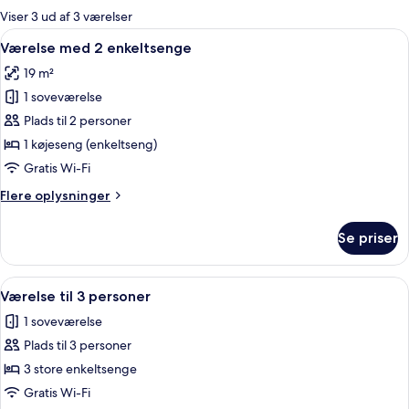
for
Viser 3 ud af 3 værelser
værelser
Indlæs
Et soveværelse med køjeseng, trægulv
3
Værelse med 2 enkeltsenge
alle
19 m²
billeder
1 soveværelse
af
Værelse
Plads til 2 personer
med
1 køjeseng (enkeltseng)
2
Gratis Wi-Fi
enkeltsenge
Flere
Flere oplysninger
oplysninger
om
Se priser
Værelse
med
2
Indlæs
En køjeseng med stige, sengeborde m
3
enkeltsenge
Værelse til 3 personer
alle
1 soveværelse
billeder
Plads til 3 personer
af
Værelse
3 store enkeltsenge
til
Gratis Wi-Fi