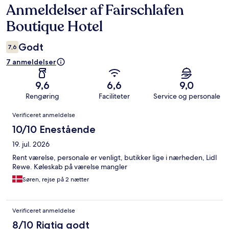
Anmeldelser af Fairschlafen
Anmeldelser
Boutique Hotel
Godt
7,6
7 anmeldelser
9,6
6,6
9,0
Rengøring
Faciliteter
Service og personale
Anmeldelser
Verificeret anmeldelse
10/10 Enestående
19. jul. 2026
Rent værelse, personale er venligt, butikker lige i nærheden, Lidl
Rewe. Køleskab på værelse mangler
Søren, rejse på 2 nætter
Verificeret anmeldelse
8/10 Rigtig godt