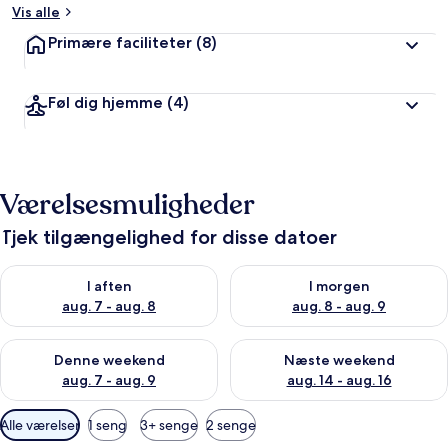
Vis alle
Primære faciliteter
(8)
Føl dig hjemme
(4)
Værelsesmuligheder
Tjek tilgængelighed for disse datoer
Tjek tilgængelighed for i aften aug. 7 - aug. 8
Tjek tilgængelighed for i morg
I aften
I morgen
aug. 7 - aug. 8
aug. 8 - aug. 9
Tjek tilgængelighed for denne weekend aug. 7 - aug. 9
Tjek tilgængelighed for næste
Denne weekend
Næste weekend
aug. 7 - aug. 9
aug. 14 - aug. 16
Tilgængelige
Alle værelser
1 seng
3+ senge
2 senge
filtre