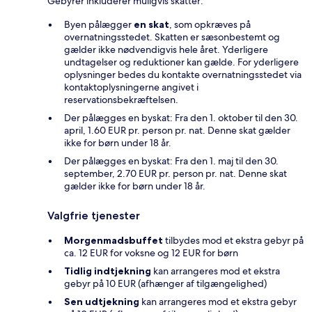
Gebyrer inkluderer muligvis skatter:
Byen pålægger
en skat
, som opkræves på
overnatningsstedet. Skatten er sæsonbestemt og
gælder ikke nødvendigvis hele året. Yderligere
undtagelser og reduktioner kan gælde. For yderligere
oplysninger bedes du kontakte overnatningsstedet via
kontaktoplysningerne angivet i
reservationsbekræftelsen.
Der pålægges en byskat: Fra den 1. oktober til den 30.
april, 1.60 EUR pr. person pr. nat. Denne skat gælder
ikke for børn under 18 år.
Der pålægges en byskat: Fra den 1. maj til den 30.
september, 2.70 EUR pr. person pr. nat. Denne skat
gælder ikke for børn under 18 år.
Valgfrie tjenester
Morgenmadsbuffet
tilbydes mod et ekstra gebyr på
ca. 12 EUR for voksne og 12 EUR for børn
Tidlig indtjekning
kan arrangeres mod et ekstra
gebyr på 10 EUR (afhænger af tilgængelighed)
Sen udtjekning
kan arrangeres mod et ekstra gebyr