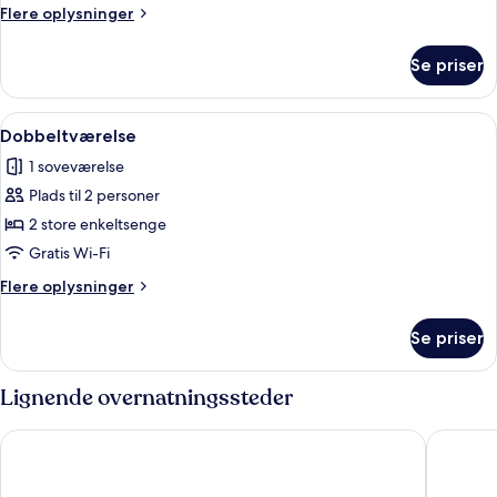
3
Flere
Flere oplysninger
personer
oplysninger
om
Se priser
Værelse
til
3
Indlæs
En dobbeltseng med hvide sengetøj, t
5
personer
Dobbeltværelse
alle
1 soveværelse
billeder
Plads til 2 personer
af
Dobbeltværelse
2 store enkeltsenge
Gratis Wi-Fi
Flere
Flere oplysninger
oplysninger
om
Se priser
Dobbeltværelse
Lignende overnatningssteder
Hotel Meerzeit
Strandgr