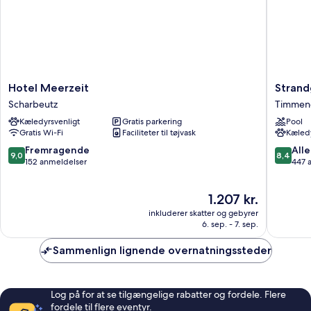
Hotel
Strandg
Hotel Meerzeit
Strand
Meerzeit
Golf-
Scharbeutz
Timmend
Scharbeutz
&
Kæledyrsvenligt
Gratis parkering
Pool
Spa
Gratis Wi-Fi
Faciliteter til tøjvask
Kæledy
Resort
Timmen
9.0
8.4
Fremragende
Alle
9,0
8,4
Strand
ud
ud
152 anmeldelser
447 
af
af
10,
10,
Prisen
1.207 kr.
Fremragende,
Alletider
er
152
447
inkluderer skatter og gebyrer
1.207 kr.
anmeldelser
anmelde
6. sep. - 7. sep.
Sammenlign lignende overnatningssteder
Log på for at se tilgængelige rabatter og fordele. Flere
fordele til flere eventyr.