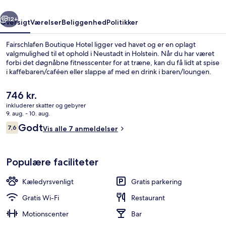
rige
Næste
12+
Oversigt
Værelser
Beliggenhed
Politikker
Fairschlafen Boutique Hotel ligger ved havet og er en oplagt
valgmulighed til et ophold i Neustadt in Holstein. Når du har været
forbi det døgnåbne fitnesscenter for at træne, kan du få lidt at spise
i kaffebaren/caféen eller slappe af med en drink i baren/loungen.
Den
746 kr.
nuværende
inkluderer skatter og gebyrer
pris
9. aug. - 10. aug.
er
Anmeldelser
Godt
7,6
Udendørs spisemuligheder
Vis alle 7 anmeldelser
746 kr.
7,6 ud af 10.
Populære faciliteter
Kæledyrsvenligt
Gratis parkering
Gratis Wi-Fi
Restaurant
Motionscenter
Bar