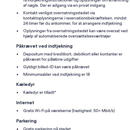
få indtjekningsinstruktioner og oplysninger om afhentning
af nøgle. Der er adgang via en privat indgang
Kontakt venligst overnatningsstedet via
kontaktoplysningerne i reservationsbekræftelsen, mindst
24 timer før du ankommer, for at arrangere indtjekning
Oplysninger fra overnatningsstedet kan være oversat ved
hjælp af automatiserede oversættelsesværktøjer
Påkrævet ved indtjekning
Depositum med kreditkort, debitkort eller kontanter er
påkrævet for påløbne udgifter
Gyldigt billed-ID kan være påkrævet
Minimumsalder ved indtjekning er 18
Kæledyr
Kæledyr er tilladt*
Internet
Gratis Wi-Fi på værelserne (hastighed: 50+ Mbit/s)
Parkering
Gratis parkering på stedet