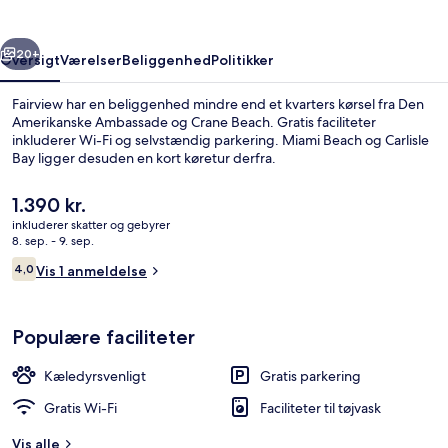
rige
Næste
20+
Oversigt
Værelser
Beliggenhed
Politikker
Fairview har en beliggenhed mindre end et kvarters kørsel fra Den
Amerikanske Ambassade og Crane Beach. Gratis faciliteter
inkluderer Wi-Fi og selvstændig parkering. Miami Beach og Carlisle
Bay ligger desuden en kort køretur derfra.
Den
1.390 kr.
nuværende
inkluderer skatter og gebyrer
pris
8. sep. - 9. sep.
er
Anmeldelser
4,0
Udvendig detalje
Vis 1 anmeldelse
1.390 kr.
4,0 ud af 10.
Populære faciliteter
Kæledyrsvenligt
Gratis parkering
Gratis Wi-Fi
Faciliteter til tøjvask
Vis alle