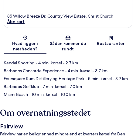
85 Willow Breeze Dr, Country View Estate, Christ Church
Åbn kort
Kort
Hvad ligger i
Sådan kommer du
Restauranter
nærheden?
rundt
Kendal Sporting
- 4 min. kørsel
- 2.7 km
Barbados Concorde Experience
- 4 min. kørsel
- 3.7 km
Foursquare Rum Distillery og Heritage Park
- 5 min. kørsel
- 3.7 km
Barbados Golfklub
- 7 min. kørsel
- 7.0 km
Miami Beach
- 10 min. kørsel
- 10.0 km
Om overnatningsstedet
Fairview
Fairview har en beliggenhed mindre end et kvarters kørsel fra Den