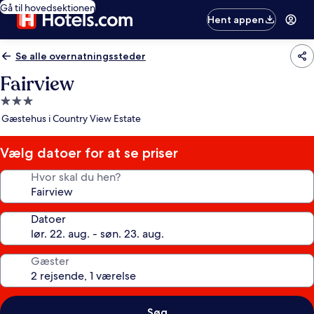
Gå til hovedsektionen
Hent appen
Se alle overnatningssteder
Fairview
3.0-
stjernet
Gæstehus i Country View Estate
overnatningssted
Vælg datoer for at se priser
Hvor skal du hen?
Datoer
Gæster
Søg