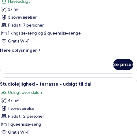
Haveudsigt
billeder
37 m²
af
Hus
3 soveværelser
-
Plads til 7 personer
terrasse
1 kingsize-seng og 2 queensize-senge
-
Gratis Wi-Fi
udsigt
Flere
Flere oplysninger
til
oplysninger
have
om
Se priser
Hus
-
terrasse
Indlæs
Et soveværelse med seng, stol, lille b
8
-
Studiolejlighed - terrasse - udsigt til dal
alle
udsigt
Udsigt over dalen
til
billeder
have
47 m²
af
Studiolejlighed
1 soveværelse
-
Plads til 2 personer
terrasse
1 queensize-seng
-
Gratis Wi-Fi
udsigt