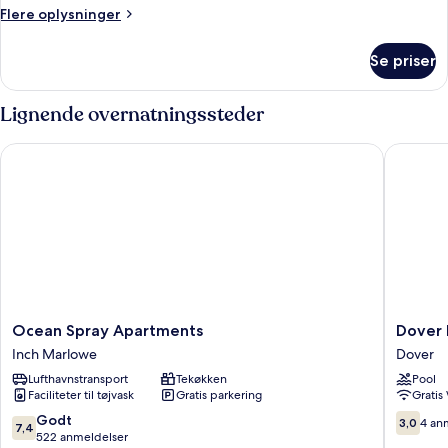
Flere
Flere oplysninger
til
oplysninger
dal
om
Se priser
Studiolejlighed
-
terrasse
Lignende overnatningssteder
-
udsigt
Ocean Spray Apartments
Dover B
til
dal
Ocean
Dover
Ocean Spray Apartments
Dover 
Spray
Beach
Inch Marlowe
Dover
Apartments
House
Lufthavnstransport
Tekøkken
Pool
Inch
Dover
Faciliteter til tøjvask
Gratis parkering
Gratis
Marlowe
7.4
3.0
Godt
3,0
4 an
7,4
ud
ud
522 anmeldelser