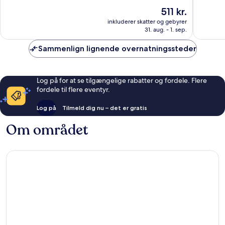
af
af
Prisen
511 kr.
10,
10,
er
Godt,
4
inkluderer skatter og gebyrer
511 kr.
31. aug. - 1. sep.
522
anmelde
anmeldelser
Sammenlign lignende overnatningssteder
Log på for at se tilgængelige rabatter og fordele. Flere
fordele til flere eventyr.
Log på
Tilmeld dig nu – det er gratis
Om området