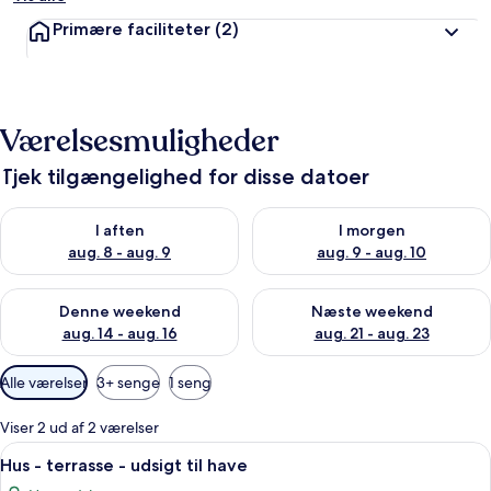
Primære faciliteter
(2)
Værelsesmuligheder
Tjek tilgængelighed for disse datoer
Tjek tilgængelighed for i aften aug. 8 - aug. 9
Tjek tilgængelighed for i morg
I aften
I morgen
aug. 8 - aug. 9
aug. 9 - aug. 10
Tjek tilgængelighed for denne weekend aug. 14 - aug. 16
Tjek tilgængelighed for næste
Denne weekend
Næste weekend
aug. 14 - aug. 16
aug. 21 - aug. 23
Tilgængelige
Alle værelser
3+ senge
1 seng
filtre
for
Viser 2 ud af 2 værelser
værelser
Indlæs
Et værelse med en stor seng, en mind
13
Hus - terrasse - udsigt til have
alle