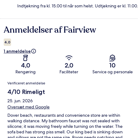
Indtjekning fra kl. 15.00 til når som helst. Udtjekning er kl. 11.00.
Anmeldelser af Fairview
Anmeldelser
4,0
1 anmeldelse
4,0
2,0
10
Rengøring
Faciliteter
Service og personale
Anmeldelser
Verificeret anmeldelse
4/10 Rimeligt
25. jun. 2026
Oversæt med Google
Dover beach, restaurants and convenience store are within
walking distance. My bathroom faucet was not sealed with
silicone; it was moving freely while turning on the water. The
sofa bed has strong piss smell. Our king bed is sinking down
and pillows are not the same size. Room needs patching and