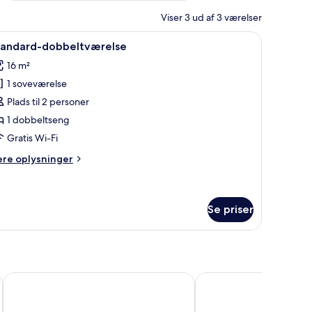
Viser 3 ud af 3 værelser
 rustfrit stål emfang, kaffemaskine og en lille bar med bogreol.
ndlæs
Et soveværelse med en seng, et natbord med e
12
tandard-dobbeltværelse
le
16 m²
illeder
1 soveværelse
f
tandard-
Plads til 2 personer
obbeltværelse
1 dobbeltseng
Gratis Wi-Fi
ere
ere oplysninger
lysninger
m
andard-
bbeltværelse
Se priser
The Imperial Crown Hotel
White Lion Hotel