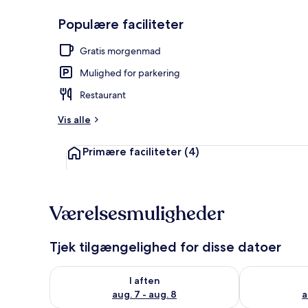
Populære faciliteter
Standard-dob
Gratis morgenmad
Mulighed for parkering
Restaurant
Vis alle
Primære faciliteter
(4)
Værelsesmuligheder
Tjek tilgængelighed for disse datoer
Tjek tilgængelighed for i aften aug. 7 - aug. 8
Tjek tilgænge
I aften
aug. 7 - aug. 8
a