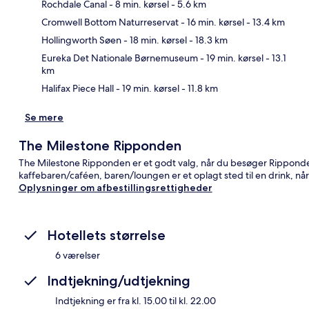
Rochdale Canal
- 8 min. kørsel
- 5.6 km
Cromwell Bottom Naturreservat
- 16 min. kørsel
- 13.4 km
Kor
Hollingworth Søen
- 18 min. kørsel
- 18.3 km
Eureka Det Nationale Børnemuseum
- 19 min. kørsel
- 13.1
km
Halifax Piece Hall
- 19 min. kørsel
- 11.8 km
Se mere
The Milestone Ripponden
The Milestone Ripponden er et godt valg, når du besøger Ripponden
kaffebaren/caféen, baren/loungen er et oplagt sted til en drink, nå
Oplysninger om afbestillingsrettigheder
Hotellets størrelse
6 værelser
Indtjekning/udtjekning
Indtjekning er fra kl. 15.00 til kl. 22.00