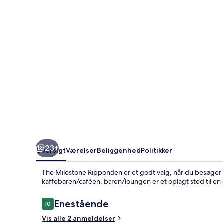
23+
Oversigt
Værelser
Beliggenhed
Politikker
The Milestone Ripponden er et godt valg, når du besøger 
kaffebaren/caféen, baren/loungen er et oplagt sted til en
Anmeldelser
Enestående
10
10 ud af 10.
Vis alle 2 anmeldelser