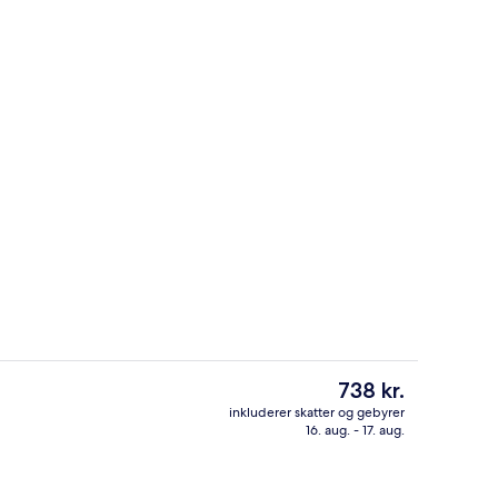
beltværelse | Interiør
Dobbeltværelse | Gratis Wi-Fi
Den
738 kr.
nuværende
inkluderer skatter og gebyrer
pris
16. aug. - 17. aug.
se | Diverse
Standard-dobbeltværelse | Badevære
er
738 kr.