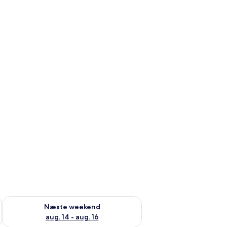
d aug. 7 - aug. 9
Tjek tilgængelighed for næste weekend aug. 14 - aug. 16
Næste weekend
aug. 14 - aug. 16