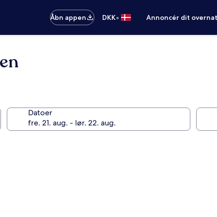
•
Åbn appen
DKK
Annoncér dit overna
den
Datoer