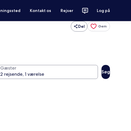
tningssted
Kontakt os
Rejser
Log på
Del
Gem
Gæster
Søg