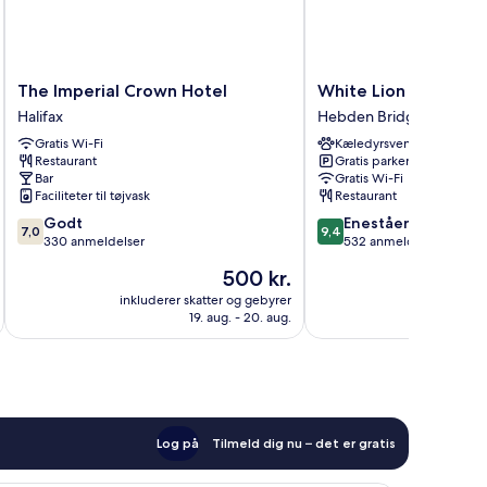
The
White
The Imperial Crown Hotel
White Lion Hotel
Imperial
Lion
Halifax
Hebden Bridge
Crown
Hotel
Gratis Wi-Fi
Kæledyrsvenligt
Hotel
Hebden
Restaurant
Gratis parkering
Halifax
Bridge
Bar
Gratis Wi-Fi
Faciliteter til tøjvask
Restaurant
7.0
9.4
Godt
Enestående
7,0
9,4
ud
ud
330 anmeldelser
532 anmeldelser
af
af
Prisen
500 kr.
10,
10,
er
Godt,
Enestående,
inkluderer skatter og gebyrer
inkluderer 
500 kr.
19. aug. - 20. aug.
330
532
anmeldelser
anmeldelser
Log på
Tilmeld dig nu – det er gratis