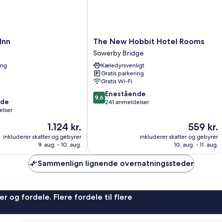
The
Inn
The New Hobbit Hotel Rooms
New
Sowerby Bridge
Hobbit
ing
Kæledyrsvenligt
Hotel
Gratis parkering
Rooms
Gratis Wi-Fi
Sowerby
9.6
Bridge
Enestående
9,6
nde
ud
241 anmeldelser
elser
af
10,
Prisen
Prisen
1.124 kr.
559 kr.
Enestående,
er
er
inkluderer skatter og gebyrer
inkluderer skatter og gebyrer
241
1.124 kr.
559 kr.
9. aug. - 10. aug.
10. aug. - 11. aug.
anmeldelser
Sammenlign lignende overnatningssteder
r og fordele. Flere fordele til flere