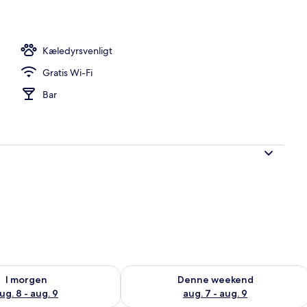
beltværelse | Gratis Wi-Fi
Kæledyrsvenligt
Gratis Wi-Fi
Bar
lighed for i morgen aug. 8 - aug. 9
Tjek tilgængelighed for denne weeken
I morgen
Denne weekend
ug. 8 - aug. 9
aug. 7 - aug. 9