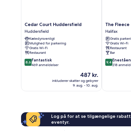
Cedar
The
Cedar Court Huddersfield
The Fleece 
Court
Fleece
Huddersfield
Halifax
Huddersfield
Inn
Kæledyrsvenligt
Gratis parker
Huddersfield
Halifax
Mulighed for parkering
Gratis Wi-Fi
Gratis Wi-Fi
Restaurant
Restaurant
Bar
8.6
9.4
Fantastisk
Eneståe
8,6
9,4
ud
ud
469 anmeldelser
218 anmeld
af
af
Prisen
487 kr.
10,
10,
er
Fantastisk,
Enestående,
inkluderer skatter og gebyrer
487 kr.
9. aug. - 10. aug.
469
218
anmeldelser
anmeldelser
Log på for at se tilgængelige rabatte
eventyr.