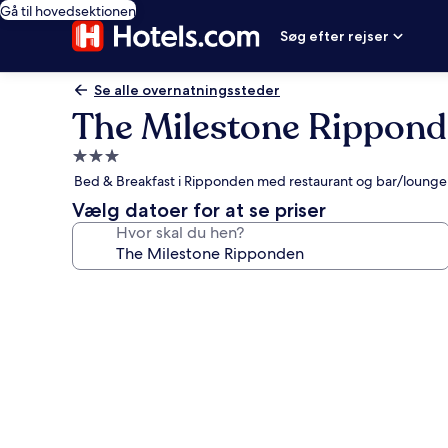
Gå til hovedsektionen
Søg efter rejser
Se alle overnatningssteder
The Milestone Rippon
3.0-
stjernet
Bed & Breakfast i Ripponden med restaurant og bar/lounge
overnatningssted
Vælg datoer for at se priser
Hvor skal du hen?
Billedgalleri
for
The
Milestone
Ripponden