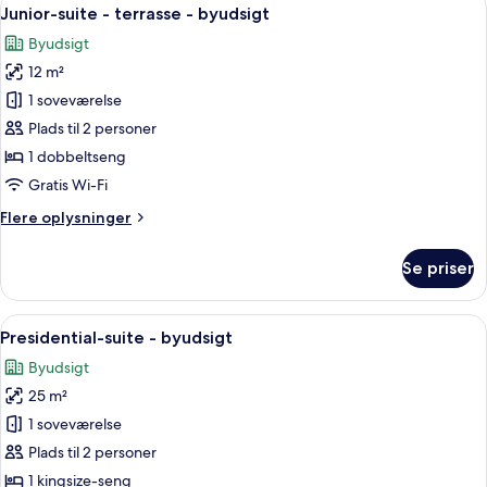
Indlæs
10
Junior-suite - terrasse - byudsigt
alle
Byudsigt
billeder
12 m²
af
Junior-
1 soveværelse
suite
Plads til 2 personer
-
1 dobbeltseng
terrasse
Gratis Wi-Fi
-
Flere
Flere oplysninger
byudsigt
oplysninger
om
Se priser
Junior-
suite
-
Indlæs
Et soveværelse med en stor seng, en m
7
terrasse
Presidential-suite - byudsigt
alle
-
Byudsigt
byudsigt
billeder
25 m²
af
Presidential-
1 soveværelse
suite
Plads til 2 personer
-
1 kingsize-seng