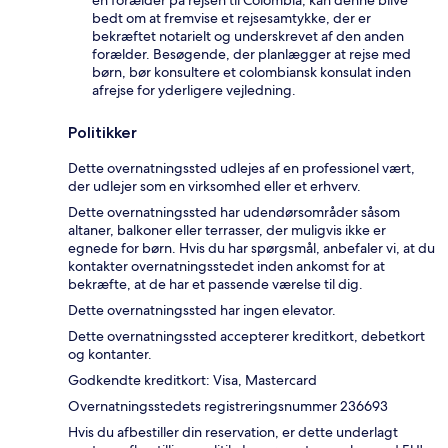
én forælder på rejsen til Colombia, kan denne blive
bedt om at fremvise et rejsesamtykke, der er
bekræftet notarielt og underskrevet af den anden
forælder. Besøgende, der planlægger at rejse med
børn, bør konsultere et colombiansk konsulat inden
afrejse for yderligere vejledning.
Politikker
Dette overnatningssted udlejes af en professionel vært,
der udlejer som en virksomhed eller et erhverv.
Dette overnatningssted har udendørsområder såsom
altaner, balkoner eller terrasser, der muligvis ikke er
egnede for børn. Hvis du har spørgsmål, anbefaler vi, at du
kontakter overnatningsstedet inden ankomst for at
bekræfte, at de har et passende værelse til dig.
Dette overnatningssted har ingen elevator.
Dette overnatningssted accepterer kreditkort, debetkort
og kontanter.
Godkendte kreditkort: Visa, Mastercard
Overnatningsstedets registreringsnummer 236693
Hvis du afbestiller din reservation, er dette underlagt