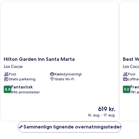
Hilton Garden Inn Santa Marta
Best Wes
Hilton
Best
Hilton Garden Inn Santa Marta
Best W
Garden
Western
Los Cocos
Los Coc
Inn
Plus
Pool
Kæledyrsvenligt
Pool
Santa
Santa
Gratis parkering
Gratis Wi-Fi
Luftha
Marta
Marta
Los
Hotel
8.8
9.0
Fantastisk
Fre
8,8
9,0
Cocos
Los
ud
ud
896 anmeldelser
781 
Cocos
af
af
10,
10,
Prisen
619 kr.
Fantastisk,
Fremrag
er
896
781
16. aug. - 17. aug.
619 kr.
anmeldelser
anmelde
Sammenlign lignende overnatningssteder