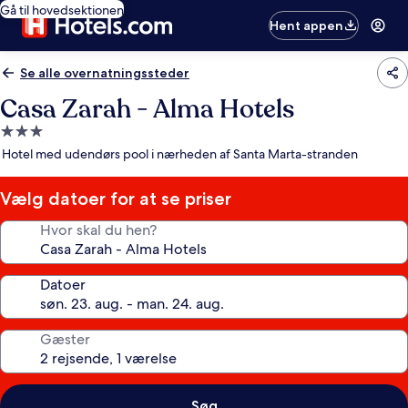
Gå til hovedsektionen
Hent appen
Se alle overnatningssteder
Casa Zarah - Alma Hotels
3.0-
stjernet
Hotel med udendørs pool i nærheden af Santa Marta-stranden
overnatningssted
Vælg datoer for at se priser
Hvor skal du hen?
Datoer
Gæster
Søg