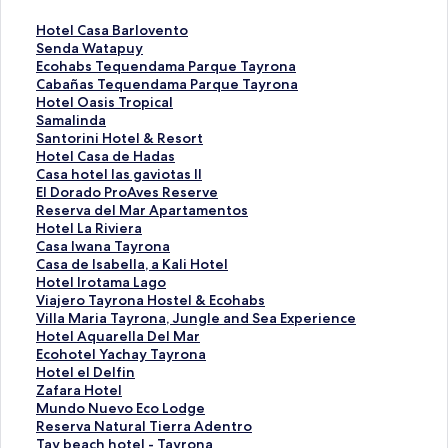
L
Hotel Casa Barlovento
i
L
Senda Watapuy
n
i
L
Ecohabs Tequendama Parque Tayrona
k
n
i
L
Cabañas Tequendama Parque Tayrona
å
k
n
i
L
Hotel Oasis Tropical
b
å
k
n
i
L
Samalinda
n
b
å
k
n
i
L
Santorini Hotel & Resort
e
n
b
å
k
n
i
L
Hotel Casa de Hadas
r
e
n
b
å
k
n
i
L
Casa hotel las gaviotas II
d
r
e
n
b
å
k
n
i
L
El Dorado ProAves Reserve
e
d
r
e
n
b
å
k
n
i
L
Reserva del Mar Apartamentos
n
e
d
r
e
n
b
å
k
n
i
L
Hotel La Riviera
n
n
e
d
r
e
n
b
å
k
n
i
L
Casa Iwana Tayrona
e
n
n
e
d
r
e
n
b
å
k
n
i
L
Casa de Isabella, a Kali Hotel
s
e
n
n
e
d
r
e
n
b
å
k
n
i
L
Hotel Irotama Lago
i
s
e
n
n
e
d
r
e
n
b
å
k
n
i
L
Viajero Tayrona Hostel & Ecohabs
d
i
s
e
n
n
e
d
r
e
n
b
å
k
n
i
L
Villa Maria Tayrona, Jungle and Sea Experience
e
d
i
s
e
n
n
e
d
r
e
n
b
å
k
n
i
L
Hotel Aquarella Del Mar
:
e
d
i
s
e
n
n
e
d
r
e
n
b
å
k
n
i
L
Ecohotel Yachay Tayrona
H
:
e
d
i
s
e
n
n
e
d
r
e
n
b
å
k
n
i
L
Hotel el Delfin
o
S
:
e
d
i
s
e
n
n
e
d
r
e
n
b
å
k
n
i
L
Zafara Hotel
t
e
E
:
e
d
i
s
e
n
n
e
d
r
e
n
b
å
k
n
i
L
Mundo Nuevo Eco Lodge
e
n
c
C
:
e
d
i
s
e
n
n
e
d
r
e
n
b
å
k
n
i
L
Reserva Natural Tierra Adentro
l
d
o
a
H
:
e
d
i
s
e
n
n
e
d
r
e
n
b
å
k
n
i
L
Tay beach hotel - Tayrona