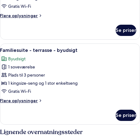
byudsigt
Gratis Wi-Fi
Flere
Flere oplysninger
oplysninger
om
Se priser
Presidential-
suite
-
Indlæs
Et soveværelse med en seng, en træsto
9
byudsigt
Familiesuite - terrasse - byudsigt
alle
Byudsigt
billeder
1 soveværelse
af
Familiesuite
Plads til 3 personer
-
1 kingsize-seng og 1 stor enkeltseng
terrasse
Gratis Wi-Fi
-
Flere
Flere oplysninger
byudsigt
oplysninger
om
Se priser
Familiesuite
-
terrasse
Lignende overnatningssteder
-
byudsigt