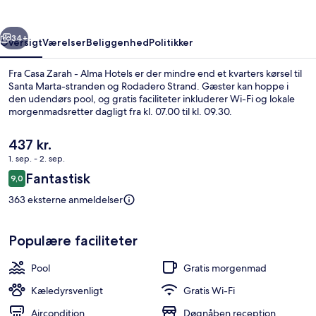
Hotels
rige
Næste
34+
Oversigt
Værelser
Beliggenhed
Politikker
Fra Casa Zarah - Alma Hotels er der mindre end et kvarters kørsel til
Santa Marta-stranden og Rodadero Strand. Gæster kan hoppe i
den udendørs pool, og gratis faciliteter inkluderer Wi-Fi og lokale
morgenmadsretter dagligt fra kl. 07.00 til kl. 09.30.
Den
437 kr.
nuværende
1. sep. - 2. sep.
pris
Anmeldelser
Fantastisk
9,0
er
9,0 ud af 10.
Udendørs pool
437 kr.
363 eksterne anmeldelser
Populære faciliteter
Pool
Gratis morgenmad
Kæledyrsvenligt
Gratis Wi-Fi
Aircondition
Døgnåben reception