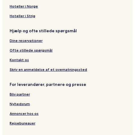
n
o
e
e
a
o
o
a
a
i
l
o
a
h
r
Hoteller i Norge
a
n
n
l
s
n
D
y
n
E
t
h
a
a
t
i
t
a
e
T
c
u
o
n
Hoteller i Strig
o
H
e
,
l
a
o
r
t
o
s
o
l
J
M
y
L
a
e
B
Hjælp og ofte stillede spørgsmål
t
&
u
a
r
o
l
l
e
e
E
n
r
o
d
T
-
a
Dine reservationer
l
c
g
n
g
i
T
c
o
l
a
e
e
a
h
Ofte stillede spørgsmål
h
e
r
y
H
a
a
r
r
o
Kontakt os
b
n
a
o
t
s
d
A
n
e
Skriv en anmeldelse af et overnatningssted
S
d
a
l
e
e
-
For leverandører, partnere og presse
a
n
A
E
t
d
Bliv partner
x
r
u
p
o
l
Nyhedsrum
e
t
r
s
Annoncer hos os
i
O
Rejsebureauer
e
n
n
l
c
y