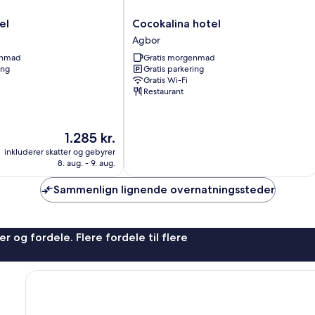
Cocokalina
el
Cocokalina hotel
hotel
Agbor
Agbor
enmad
Gratis morgenmad
ing
Gratis parkering
Gratis Wi-Fi
Restaurant
Prisen
1.285 kr.
er
inkluderer skatter og gebyrer
1.285 kr.
8. aug. - 9. aug.
Sammenlign lignende overnatningssteder
r og fordele. Flere fordele til flere