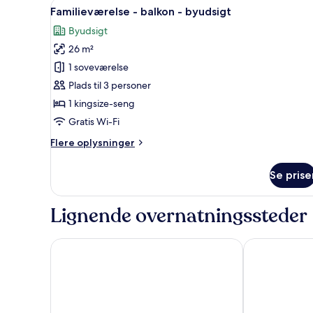
Indlæs
Et moderne soveværelse med en s
8
Familieværelse - balkon - byudsigt
alle
Byudsigt
billeder
26 m²
af
Familieværelse
1 soveværelse
-
Plads til 3 personer
balkon
1 kingsize-seng
-
Gratis Wi-Fi
byudsigt
Flere
Flere oplysninger
oplysninger
om
Se prise
Familieværelse
-
balkon
Lignende overnatningssteder
-
byudsigt
FMMM1
Norvits Hotel