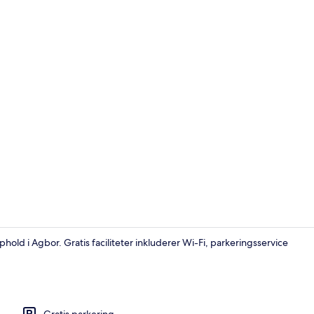
Familieværel
hold i Agbor. Gratis faciliteter inkluderer Wi-Fi, parkeringsservice
Familieværels
Gratis parkering