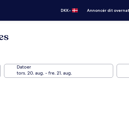
•
DKK
Annoncér dit overna
es
Datoer