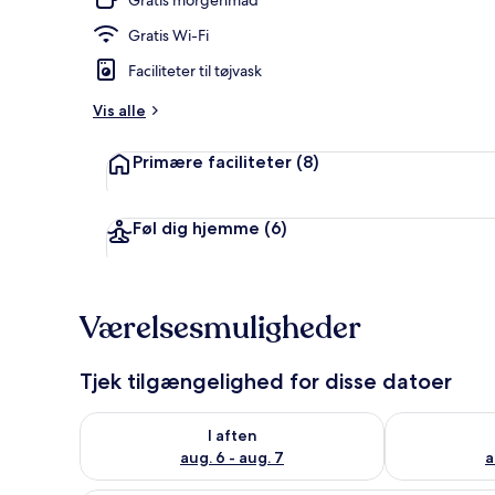
Gratis Wi-Fi
Pool
Faciliteter til tøjvask
Vis alle
Primære faciliteter
(8)
Føl dig hjemme
(6)
Værelsesmuligheder
Tjek tilgængelighed for disse datoer
Tjek tilgængelighed for i aften aug. 6 - aug. 7
Tjek tilgænge
I aften
aug. 6 - aug. 7
a