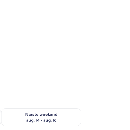
d aug. 7 - aug. 9
Tjek tilgængelighed for næste weekend aug. 14 - aug. 16
Næste weekend
aug. 14 - aug. 16