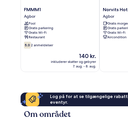
FMMM1
Norvits
FMMM1
Norvits Hot
Agbor
Hotel
Agbor
Agbor
Agbor
Pool
Gratis morg
Gratis parkering
Gratis parker
Gratis Wi-Fi
Gratis Wi-Fi
Restaurant
Aircondition
5.0
5,0
2 anmeldelser
ud
af
Prisen
140 kr.
10,
er
inkluderer skatter og gebyrer
2
140 kr.
7. aug. - 8. aug.
anmeldelser
Log på for at se tilgængelige rabatte
eventyr.
Om området