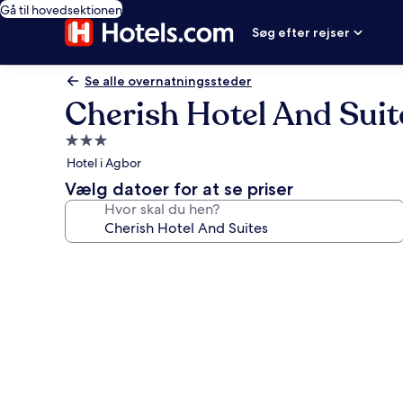
Gå til hovedsektionen
Søg efter rejser
Se alle overnatningssteder
Cherish Hotel And Suit
3.0-
stjernet
Hotel i Agbor
overnatningssted
Vælg datoer for at se priser
Hvor skal du hen?
Billedgalleri
for
Cherish
Hotel
And
Suites