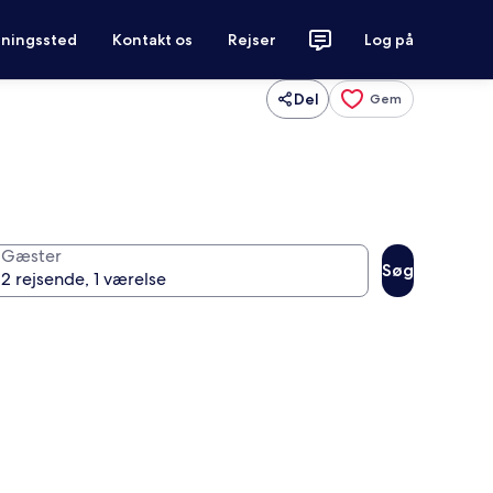
tningssted
Kontakt os
Rejser
Log på
Del
Gem
Gæster
Søg