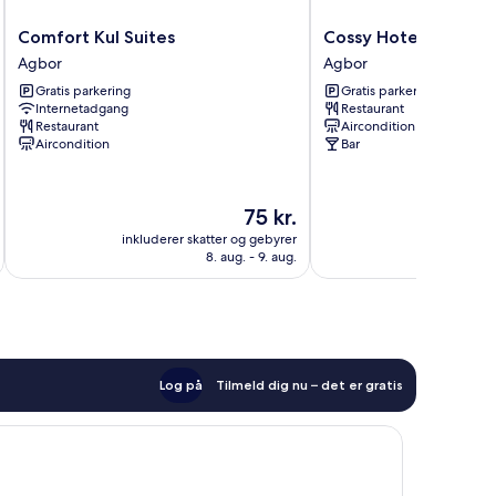
Comfort
Cossy
Comfort Kul Suites
Cossy Hotel & Suite
Kul
Hotel
Agbor
Agbor
Suites
&
Gratis parkering
Gratis parkering
Agbor
Suite
Internetadgang
Restaurant
Agbor
Restaurant
Aircondition
Aircondition
Bar
Prisen
75 kr.
er
inkluderer skatter og gebyrer
inkluderer 
75 kr.
8. aug. - 9. aug.
Log på
Tilmeld dig nu – det er gratis