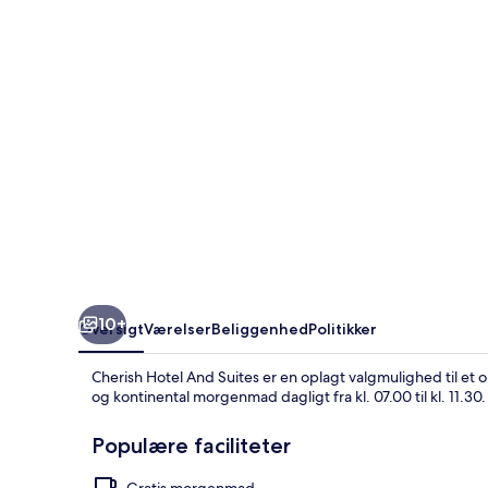
10+
Oversigt
Værelser
Beliggenhed
Politikker
Cherish Hotel And Suites er en oplagt valgmulighed til et op
og kontinental morgenmad dagligt fra kl. 07.00 til kl. 11.30.
Populære faciliteter
Gratis morgenmad