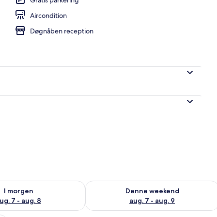
Aircondition
Døgnåben reception
lighed for i morgen aug. 7 - aug. 8
Tjek tilgængelighed for denne weeken
I morgen
Denne weekend
ug. 7 - aug. 8
aug. 7 - aug. 9