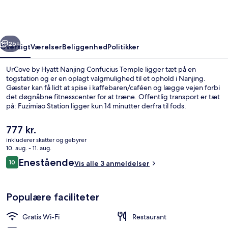
Nanjing
Confucius
Temple
rige
Næste
26+
Oversigt
Værelser
Beliggenhed
Politikker
UrCove by Hyatt Nanjing Confucius Temple ligger tæt på en
togstation og er en oplagt valgmulighed til et ophold i Nanjing.
Gæster kan få lidt at spise i kaffebaren/caféen og lægge vejen forbi
det døgnåbne fitnesscenter for at træne. Offentlig transport er tæt
på: Fuzimiao Station ligger kun 14 minutter derfra til fods.
Den
777 kr.
nuværende
inkluderer skatter og gebyrer
pris
10. aug. - 11. aug.
Morgenmadsbuffet hver dag mod et 
er
Anmeldelser
Enestående
10
Vis alle 3 anmeldelser
777 kr.
10 ud af 10.
Populære faciliteter
Gratis Wi-Fi
Restaurant