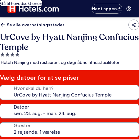
Gå til hovedsektionen
Hent appen
Se alle overnatningssteder
UrCove by Hyatt Nanjing Confucius
Temple
4.0-
stjernet
Hotel i Nanjing med restaurant og døgnåbne fitnessfaciliteter
overnatningssted
Vælg datoer for at se priser
Hvor skal du hen?
Datoer
Gæster