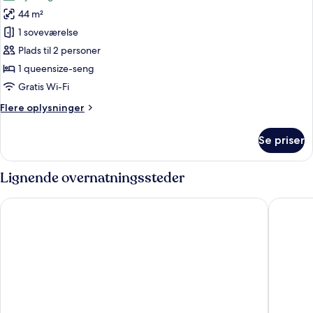
billeder
44 m²
af
Executive-
1 soveværelse
enkeltværelse
Plads til 2 personer
1 queensize-seng
Gratis Wi-Fi
Flere
Flere oplysninger
oplysninger
om
Se priser
Executive-
enkeltværelse
Lignende overnatningssteder
Novotel Nanjing Central Suning
Nanjing 