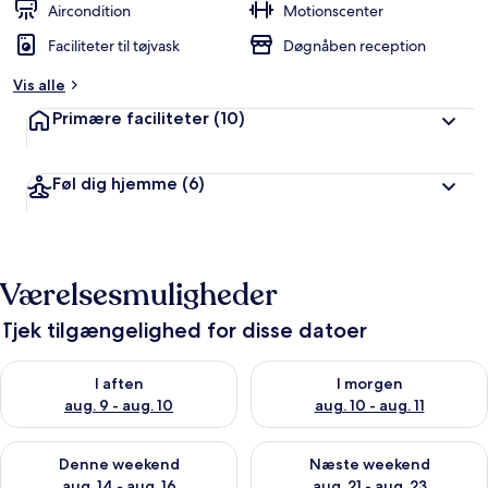
Aircondition
Motionscenter
Faciliteter til tøjvask
Døgnåben reception
Vis alle
Primære faciliteter
(10)
Føl dig hjemme
(6)
Værelsesmuligheder
Tjek tilgængelighed for disse datoer
Tjek tilgængelighed for i aften aug. 9 - aug. 10
Tjek tilgængelighed for i morg
I aften
I morgen
aug. 9 - aug. 10
aug. 10 - aug. 11
Tjek tilgængelighed for denne weekend aug. 14 - aug. 16
Tjek tilgængelighed for næste
Denne weekend
Næste weekend
aug. 14 - aug. 16
aug. 21 - aug. 23