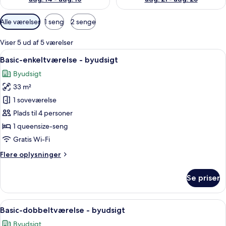
Tilgængelige
Alle værelser
1 seng
2 senge
filtre
for
Viser 5 ud af 5 værelser
værelser
Indlæs
Et moderne hotelværelse med en stor se
7
Basic-enkeltværelse - byudsigt
alle
Byudsigt
billeder
33 m²
af
Basic-
1 soveværelse
enkeltværelse
Plads til 4 personer
-
1 queensize-seng
byudsigt
Gratis Wi-Fi
Flere
Flere oplysninger
oplysninger
om
Se priser
Basic-
enkeltværelse
-
Indlæs
Et hotelværelse med to senge, et fje
8
byudsigt
Basic-dobbeltværelse - byudsigt
alle
Byudsigt