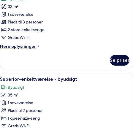
billeder
33 m²
af
Basic-
1 soveværelse
dobbeltværelse
Plads til 3 personer
-
2 store enkeltsenge
byudsigt
Gratis Wi-Fi
Flere
Flere oplysninger
oplysninger
om
Se priser
Basic-
dobbeltværelse
-
Indlæs
Et hotelværelse med en stor seng, et sk
10
byudsigt
Superior-enkeltværelse - byudsigt
alle
Byudsigt
billeder
35 m²
af
Superior-
1 soveværelse
enkeltværelse
Plads til 2 personer
-
1 queensize-seng
byudsigt
Gratis Wi-Fi