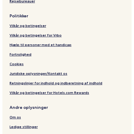
Rejsebureauer
m
u
a
A
i
Politikker
r
p
Vilkår og betingelser
o
r
Vilkår og betingelser for Vrbo
t
B
Hjælp til personer med et handicap
r
Fortrolighed
a
n
Cookies
c
h
Juridiske oplysninger/Kontakt os
)
Retningslinjer for indhold og indberetning af indhold
Vilkår og betingelser for Hotels.com Rewards
Andre oplysninger
Om os
Ledige stillinger