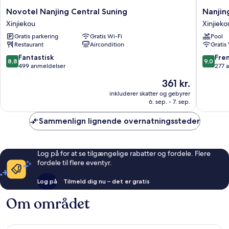
Novotel
Nanjing
Novotel Nanjing Central Suning
Nanjin
Nanjing
Central
Xinjiekou
Xinjieko
Central
Hotel
Gratis parkering
Gratis Wi-Fi
Pool
Suning
Xinjieko
Restaurant
Aircondition
Gratis
Xinjiekou
8.8
9.0
Fantastisk
Fre
8,8
9,0
ud
ud
499 anmeldelser
277 
af
af
Prisen
361 kr.
10,
10,
er
Fantastisk,
Fremrag
inkluderer skatter og gebyrer
361 kr.
6. sep. - 7. sep.
499
277
anmeldelser
anmelde
Sammenlign lignende overnatningssteder
Log på for at se tilgængelige rabatter og fordele. Flere
fordele til flere eventyr.
Log på
Tilmeld dig nu – det er gratis
Om området