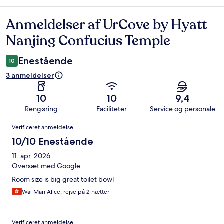
Anmeldelser af UrCove by Hyatt
Anmeldelser
Nanjing Confucius Temple
Enestående
10
3 anmeldelser
10
10
9,4
Rengøring
Faciliteter
Service og personale
Anmeldelser
Verificeret anmeldelse
10/10 Enestående
11. apr. 2026
Oversæt med Google
Room size is big great toilet bowl
Wai Man Alice, rejse på 2 nætter
Verificeret anmeldelse