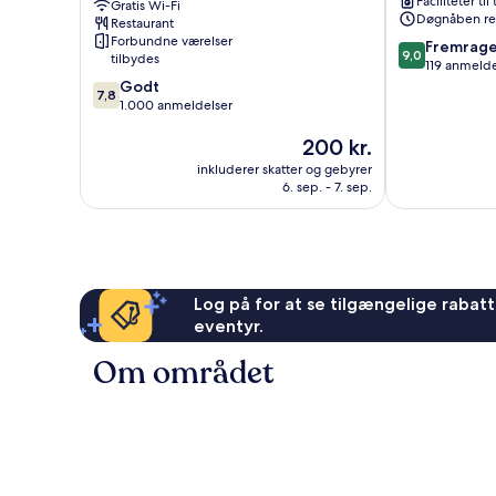
Faciliteter til
Gratis Wi-Fi
Den
Døgnåben re
Restaurant
Gyldne
Forbundne værelser
9.0
Fremrag
Trekant
9,0
tilbydes
ud
119 anmelde
7.8
af
Godt
7,8
ud
10,
1.000 anmeldelser
af
Fremragende
Prisen
200 kr.
10,
119
er
Godt,
anmeldelser
inkluderer skatter og gebyrer
200 kr.
1.000
6. sep. - 7. sep.
anmeldelser
Log på for at se tilgængelige rabatte
eventyr.
Om området