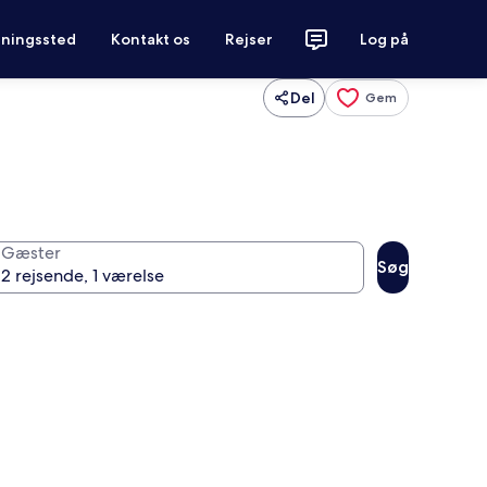
tningssted
Kontakt os
Rejser
Log på
Del
Gem
Gæster
Søg