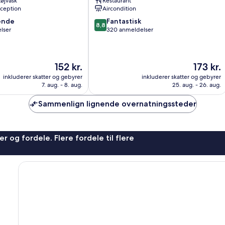
 tøjvask
Restaurant
ception
Aircondition
8.8
ende
Fantastisk
8,8
ud
lser
320 anmeldelser
af
10,
,
Fantastisk,
Prisen
Prisen
152 kr.
173 kr.
320
er
er
anmeldelser
inkluderer skatter og gebyrer
inkluderer skatter og gebyrer
152 kr.
173 kr.
7. aug. - 8. aug.
25. aug. - 26. aug.
Sammenlign lignende overnatningssteder
r og fordele. Flere fordele til flere