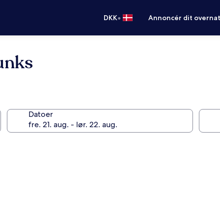
•
DKK
Annoncér dit overna
Bunks
Datoer