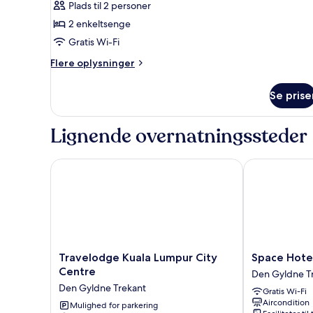
Plads til 2 personer
2 enkeltsenge
Gratis Wi-Fi
Flere
Flere oplysninger
oplysninger
om
Se prise
Værelse
Lignende overnatningssteder
Travelodge Kuala Lumpur City Centre
Space Hotel
Travelodge
Space
Travelodge Kuala Lumpur City
Space Hote
Kuala
Hotel
Centre
Den Gyldne T
Lumpur
Den
Den Gyldne Trekant
Gratis Wi-Fi
City
Gyldne
Aircondition
Centre
Mulighed for parkering
Trekant