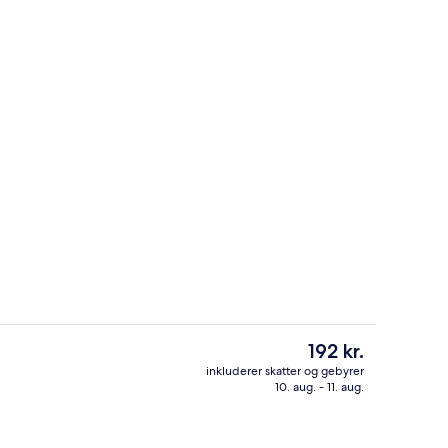
rdhave
Opholdsområde
Den
192 kr.
nuværende
inkluderer skatter og gebyrer
pris
10. aug. - 11. aug.
Terrasse/gårdhave
er
192 kr.