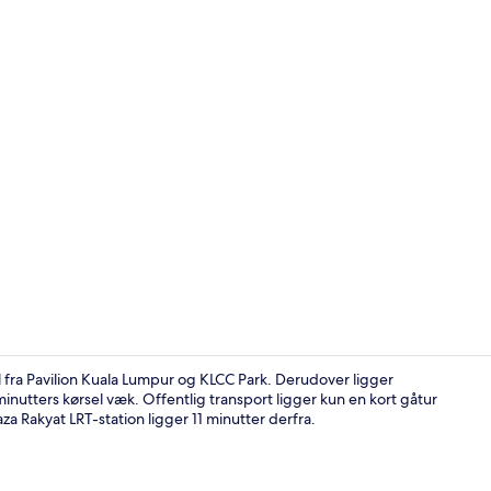
Terrasse/gå
l fra Pavilion Kuala Lumpur og KLCC Park. Derudover ligger
nutters kørsel væk. Offentlig transport ligger kun en kort gåtur
za Rakyat LRT-station ligger 11 minutter derfra.
Reception