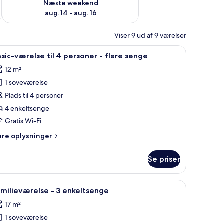
Næste weekend
aug. 14 - aug. 16
Viser 9 ud af 9 værelser
, en bærbar computer på et skrivebord, en vase med blomster og en gul ta
ndlæs
Et lille værelse med køjesenge, en garderob
12
sic-værelse til 4 personer - flere senge
le
12 m²
illeder
1 soveværelse
f
asic-
Plads til 4 personer
ærelse
4 enkeltsenge
l
Gratis Wi-Fi
ere
ere oplysninger
ersoner
lysninger
m
Se priser
sic-
lere
relse
enge
skammel, en blå dør og en væg med et grønt og gult abstrakt mønster.
ndlæs
Minibar, mørklægningsgardiner, strygejern/st
11
milieværelse - 3 enkeltsenge
le
rsoner
17 m²
illeder
ere
1 soveværelse
f