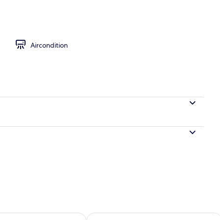
råde
Aircondition
lighed for i morgen aug. 7 - aug. 8
Tjek tilgængelighed for denne weeken