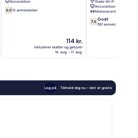
Aircondition
Gratis Wi-Fi
LRT
Den
Aircondition
formerly
Gyldne
6.0
6,0
12 anmeldelser
Motionscenter
RPC
Trekant
ud
7.6
Blissful
Godt
af
7,6
ud
Homes
581 anmeldelser
10,
af
Pudu
12
10,
anmeldelser
Prisen
114 kr.
Godt,
er
581
inkluderer skatter og gebyrer
inkluderer 
114 kr.
anmeldelser
16. aug. - 17. aug.
Log på
Tilmeld dig nu – det er gratis