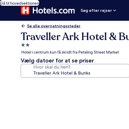
Gå til hovedsektionen
Søg efter rejser
Se alle overnatningssteder
Traveller Ark Hotel & 
2.0-
stjernet
Hotel i centrum kun få skridt fra Petaling Street Market
overnatningssted
Vælg datoer for at se priser
Hvor skal du hen?
Billedgalleri
for
Traveller
Ark
Hotel
&