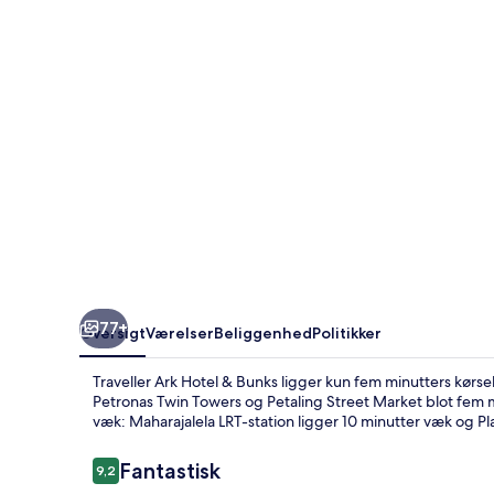
Bunks
77+
Oversigt
Værelser
Beliggenhed
Politikker
Traveller Ark Hotel & Bunks ligger kun fem minutters kørse
Petronas Twin Towers og Petaling Street Market blot fem mi
væk: Maharajalela LRT-station ligger 10 minutter væk og Pla
Anmeldelser
Fantastisk
9,2
9,2 ud af 10.