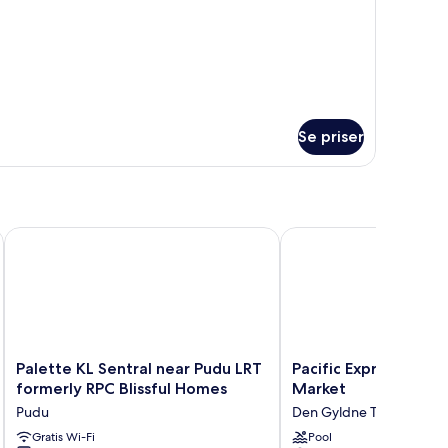
yudsigt
m
perior-
bbeltværelse
eensize-
ng
Se priser
udsigt
Palette KL Sentral near Pudu LRT formerly RPC Blissful Homes
Pacific Express Hotel C
Palette
Pacific
Palette KL Sentral near Pudu LRT
Pacific Express Hotel
KL
Express
formerly RPC Blissful Homes
Market
Sentral
Hotel
Pudu
Den Gyldne Trekant
near
Central
Pudu
Gratis Wi-Fi
Market
Pool