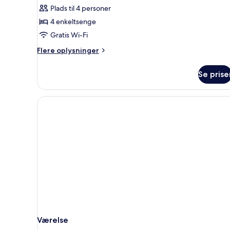
Deluxe-
Plads til 4 personer
værelse
4 enkeltsenge
til
Gratis Wi-Fi
4
Flere
Flere oplysninger
personer
oplysninger
om
Se prise
Deluxe-
værelse
til
4
personer
Værelse