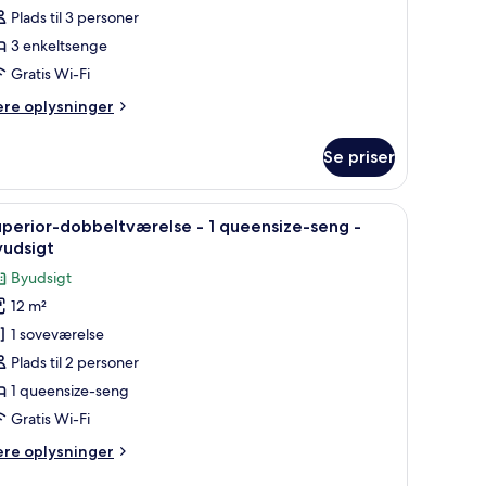
enge
amilieværelse
Plads til 3 personer
3 enkeltsenge
Gratis Wi-Fi
nkeltsenge
ere
ere oplysninger
lysninger
m
Se priser
milieværelse
engetøj og en blå sengegavl.
ndlæs
Et hotelværelse med en seng, en sengegavl me
10
keltsenge
perior-dobbeltværelse - 1 queensize-seng -
le
yudsigt
illeder
Byudsigt
f
12 m²
uperior-
1 soveværelse
obbeltværelse
Plads til 2 personer
1 queensize-seng
ueensize-
Gratis Wi-Fi
eng
ere
ere oplysninger
lysninger