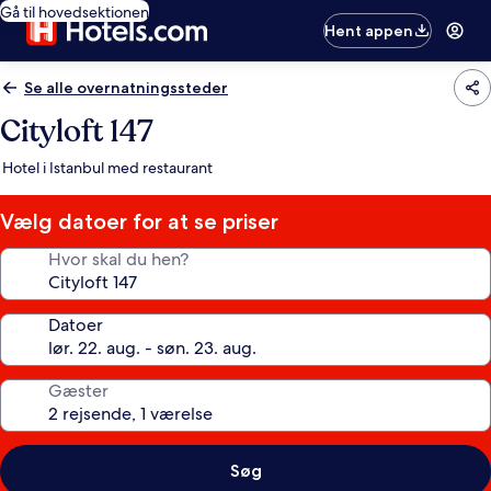
Gå til hovedsektionen
Hent appen
Se alle overnatningssteder
Cityloft 147
Hotel i Istanbul med restaurant
Vælg datoer for at se priser
Hvor skal du hen?
Datoer
Gæster
Søg