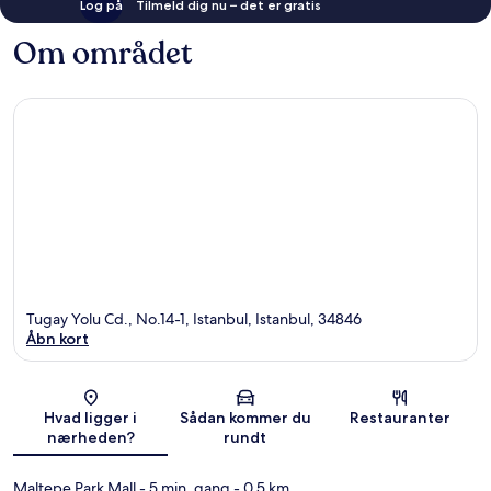
Log på
Tilmeld dig nu – det er gratis
Om området
Tugay Yolu Cd., No.14-1, Istanbul, Istanbul, 34846
Åbn kort
Kort
Hvad ligger i
Sådan kommer du
Restauranter
nærheden?
rundt
Maltepe Park Mall
- 5 min. gang
- 0.5 km