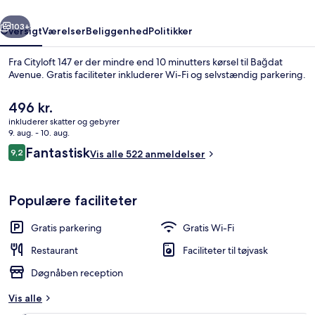
rige
Næste
103+
Oversigt
Værelser
Beliggenhed
Politikker
Fra Cityloft 147 er der mindre end 10 minutters kørsel til Bağdat
Avenue. Gratis faciliteter inkluderer Wi-Fi og selvstændig parkering.
Den
496 kr.
nuværende
inkluderer skatter og gebyrer
pris
9. aug. - 10. aug.
er
Anmeldelser
Fantastisk
9,2
Vis alle 522 anmeldelser
496 kr.
9,2 ud af 10.
Lobby
Populære faciliteter
Gratis parkering
Gratis Wi-Fi
Restaurant
Faciliteter til tøjvask
Døgnåben reception
Vis alle