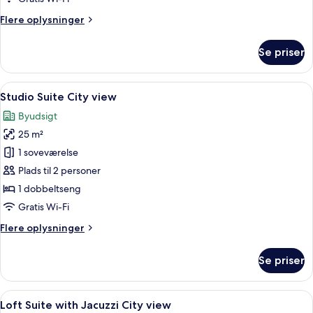
Flere
Flere oplysninger
oplysninger
om
Se priser
One
Bedroom
Suite
Indlæs
Et moderne hotelværelse med en stor s
8
Studio Suite City view
alle
Byudsigt
billeder
25 m²
af
Studio
1 soveværelse
Suite
Plads til 2 personer
City
1 dobbeltseng
view
Gratis Wi-Fi
Flere
Flere oplysninger
oplysninger
om
Se priser
Studio
Suite
City
Indlæs
En rummelig opholdsstue med stort fj
15
view
Loft Suite with Jacuzzi City view