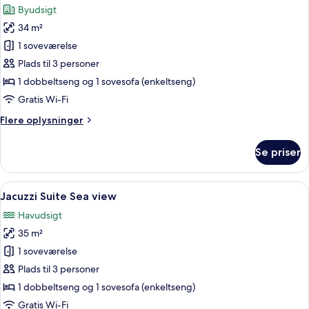
Sea
Byudsigt
view
billeder
34 m²
af
Jacuzzi
1 soveværelse
Suite
Plads til 3 personer
with
1 dobbeltseng og 1 sovesofa (enkeltseng)
City
Gratis Wi-Fi
view
Flere
Flere oplysninger
oplysninger
om
Se priser
Jacuzzi
Suite
with
Indlæs
Et moderne hotelværelse med en stor 
18
City
Jacuzzi Suite Sea view
alle
view
Havudsigt
billeder
35 m²
af
Jacuzzi
1 soveværelse
Suite
Plads til 3 personer
Sea
1 dobbeltseng og 1 sovesofa (enkeltseng)
view
Gratis Wi-Fi