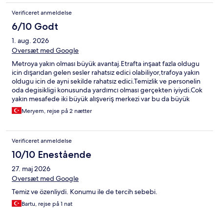
Verificeret anmeldelse
6/10 Godt
1. aug. 2026
Oversæt med Google
Metroya yakın olması büyük avantaj.Etrafta inşaat fazla oldugu
icin dışarıdan gelen sesler rahatsız edici olabiliyor,trafoya yakın
oldugu icin de ayni sekilde rahatsız edici.Temizlik ve personelin
oda degisikligi konusunda yardımcı olması gerçekten iyiydi.Cok
yakın mesafede iki büyük alışveriş merkezi var bu da büyük
avantajdi bizim icin.
Meryem, rejse på 2 nætter
Verificeret anmeldelse
10/10 Enestående
27. maj 2026
Oversæt med Google
Temiz ve özenliydi. Konumu ile de tercih sebebi.
Bartu, rejse på 1 nat