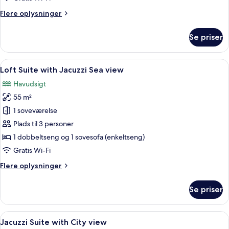
Flere
Flere oplysninger
oplysninger
om
Se priser
Loft
Suite
Indlæs
En rummelig opholdsstue med stort fj
16
Loft Suite with Jacuzzi Sea view
alle
Havudsigt
billeder
55 m²
af
Loft
1 soveværelse
Suite
Plads til 3 personer
with
1 dobbeltseng og 1 sovesofa (enkeltseng)
Jacuzzi
Gratis Wi-Fi
Sea
Flere
Flere oplysninger
view
oplysninger
om
Se priser
Loft
Suite
with
Indlæs
Et moderne hotelværelse med en stor s
18
Jacuzzi
Jacuzzi Suite with City view
alle