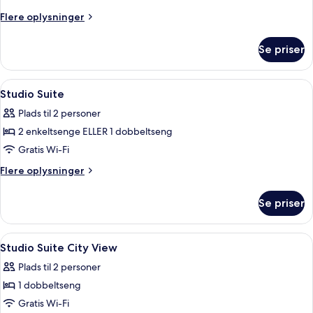
Flere
Flere oplysninger
oplysninger
om
Se priser
Jacuzzi
Suite
Sea
Indlæs
Premium-sengetøj, arbejdsområde til 
6
view
Studio Suite
alle
Plads til 2 personer
billeder
2 enkeltsenge ELLER 1 dobbeltseng
af
Studio
Gratis Wi-Fi
Suite
Flere
Flere oplysninger
oplysninger
om
Se priser
Studio
Suite
Indlæs
Premium-sengetøj, arbejdsområde til 
11
Studio Suite City View
alle
Plads til 2 personer
billeder
1 dobbeltseng
af
Studio
Gratis Wi-Fi