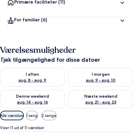
Primære faciliteter
(11)
For familier
(6)
Værelsesmuligheder
Tjek tilgængelighed for disse datoer
Tjek tilgængelighed for i aften aug. 8 - aug. 9
Tjek tilgængelighed for i morg
I aften
I morgen
aug. 8 - aug. 9
aug. 9 - aug. 10
Tjek tilgængelighed for denne weekend aug. 14 - aug. 16
Tjek tilgængelighed for næste
Denne weekend
Næste weekend
aug. 14 - aug. 16
aug. 21 - aug. 23
Tilgængelige
Alle værelser
1 seng
2 senge
filtre
for
Viser 11 ud af 11 værelser
værelser