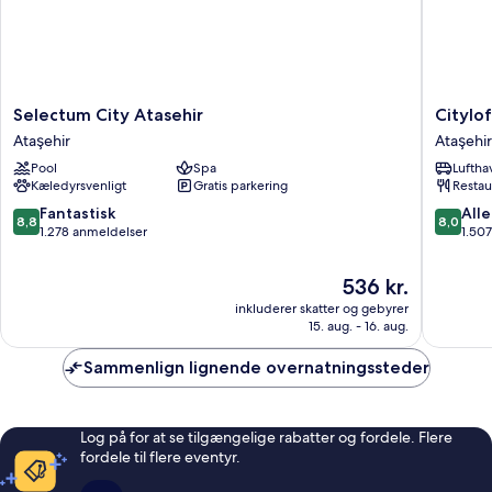
Selectum
Cityloft
Selectum City Atasehir
Citylof
City
161
Ataşehir
Ataşehir
Atasehir
Ataşehir
Pool
Spa
Luftha
Ataşehir
Kæledyrsvenligt
Gratis parkering
Restau
8.8
8.0
Fantastisk
Alle
8,8
8,0
ud
ud
1.278 anmeldelser
1.50
af
af
10,
10,
Prisen
536 kr.
Fantastisk,
Alletider
er
inkluderer skatter og gebyrer
1.278
1.507
536 kr.
15. aug. - 16. aug.
anmeldelser
anmelde
Sammenlign lignende overnatningssteder
Log på for at se tilgængelige rabatter og fordele. Flere
fordele til flere eventyr.