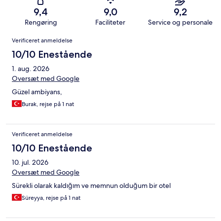
9,4
9,0
9,2
Rengøring
Faciliteter
Service og personale
Anmeldelser
Verificeret anmeldelse
10/10 Enestående
1. aug. 2026
Oversæt med Google
Güzel ambiyans,
Burak, rejse på 1 nat
Verificeret anmeldelse
10/10 Enestående
10. jul. 2026
Oversæt med Google
Sürekli olarak kaldığım ve memnun olduğum bir otel
Süreyya, rejse på 1 nat