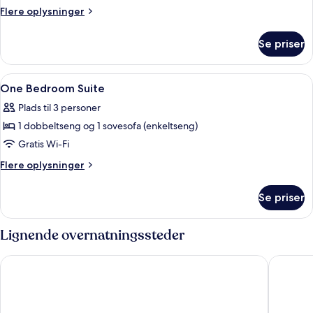
Suite
Flere
Flere oplysninger
City
oplysninger
om
View
Se priser
Studio
Suite
City
Indlæs
Premium-sengetøj, arbejdsområde til 
9
View
One Bedroom Suite
alle
Plads til 3 personer
billeder
1 dobbeltseng og 1 sovesofa (enkeltseng)
af
One
Gratis Wi-Fi
Bedroom
Flere
Flere oplysninger
Suite
oplysninger
om
Se priser
One
Bedroom
Suite
Lignende overnatningssteder
Selectum City Atasehir
Cityloft 1