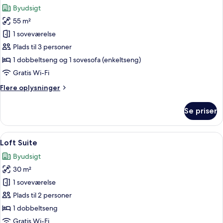
alle
Byudsigt
billeder
55 m²
af
Loft
1 soveværelse
Suite
Plads til 3 personer
with
1 dobbeltseng og 1 sovesofa (enkeltseng)
Jacuzzi
Gratis Wi-Fi
City
Flere
Flere oplysninger
view
oplysninger
om
Se priser
Loft
Suite
with
Indlæs
Et moderne soveværelse med en stor se
9
Jacuzzi
Loft Suite
alle
City
Byudsigt
view
billeder
30 m²
af
Loft
1 soveværelse
Suite
Plads til 2 personer
1 dobbeltseng
Gratis Wi-Fi